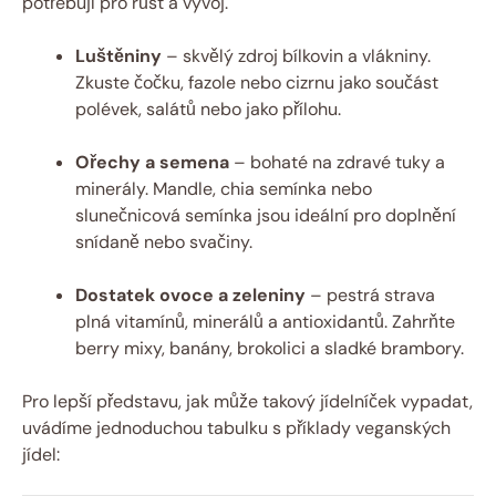
potřebují pro růst a vývoj.
Luštěniny
– skvělý zdroj bílkovin a vlákniny.
Zkuste čočku, fazole nebo cizrnu jako součást
polévek, salátů nebo jako přílohu.
Ořechy a semena
– bohaté na zdravé tuky a
minerály. Mandle, chia semínka nebo
slunečnicová semínka jsou ideální pro doplnění
snídaně nebo svačiny.
Dostatek ovoce a zeleniny
– pestrá strava
plná vitamínů, minerálů a antioxidantů. Zahrňte
berry mixy, banány, brokolici a sladké brambory.
Pro lepší představu, jak může takový jídelníček vypadat,
uvádíme jednoduchou tabulku s příklady veganských
jídel: