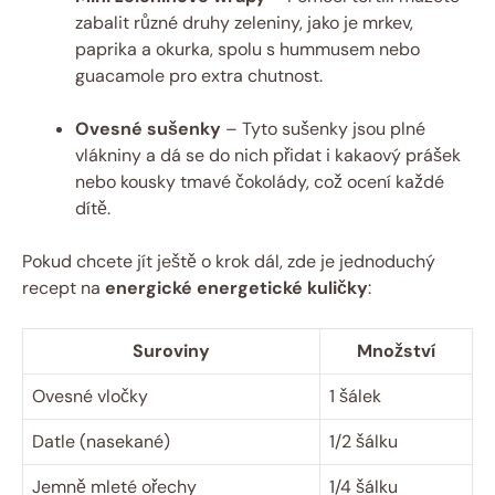
zabalit různé druhy zeleniny, jako je mrkev,
paprika a okurka, spolu s hummusem nebo
guacamole pro extra chutnost.
Ovesné sušenky
– Tyto sušenky jsou plné
vlákniny a dá se do nich přidat i kakaový prášek
nebo kousky tmavé čokolády, což ocení každé
dítě.
Pokud chcete jít ještě o krok dál, zde je jednoduchý
recept na
energické energetické kuličky
:
Suroviny
Množství
Ovesné vločky
1 šálek
Datle (nasekané)
1/2 šálku
Jemně mleté ořechy
1/4 šálku