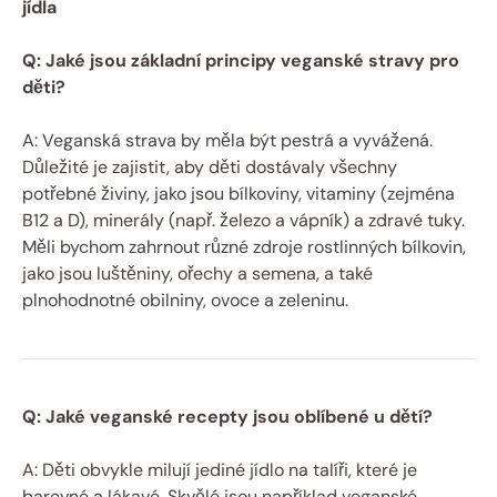
jídla
Q: Jaké jsou základní principy veganské stravy pro
děti?
A: Veganská strava by měla být pestrá a vyvážená.
Důležité je zajistit, aby děti dostávaly všechny
potřebné živiny, jako jsou bílkoviny, vitaminy (zejména
B12 a D), minerály (např. železo a vápník) a zdravé tuky.
Měli bychom zahrnout různé zdroje rostlinných bílkovin,
jako jsou luštěniny, ořechy a semena, a také
plnohodnotné obilniny, ovoce a zeleninu.
Q: Jaké veganské recepty jsou oblíbené u dětí?
A: Děti obvykle milují jediné jídlo na talíři, které je
barevné a lákavé. Skvělé jsou například veganské