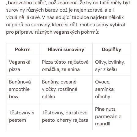
„barevného talíře“, což znamená, že by na talíři měly být
suroviny různých barev, což je nejen zdravé, ale i
vizuálně lákavé. V následující tabulce najdete několik
nápadů na suroviny, které si děti mohou samy vybírat
pro přípravu různých veganských pokrmů:
Pokrm
Hlavní suroviny
Doplňky
Veganská
Pizza těsto, rajčatová
Olivy, bylinky,
pizza
omáčka, zelenina
sýr z kešu
Banánová
Banány, ovesné
Ovoce,
smoothie
vločky, rostlinné
semínka,
bowl
mléko
ořechy
Pine nuts,
Těstoviny s
Těstoviny, bazalkové
parmezán z
pestem
pesto, cherry rajčata
mandlí