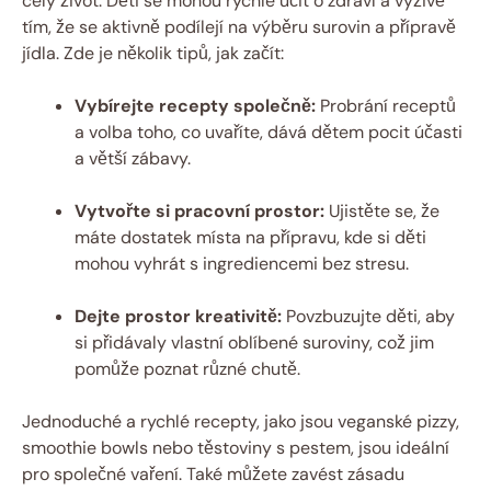
celý život. Děti se mohou rychle učit o zdraví a výživě
tím, že se aktivně podílejí na výběru surovin a přípravě
jídla. Zde je několik tipů, jak začít:
Vybírejte recepty společně:
Probrání receptů
a volba toho, co uvaříte, dává dětem pocit účasti
a větší zábavy.
Vytvořte si pracovní prostor:
Ujistěte se, že
máte dostatek místa na přípravu, kde si děti
mohou vyhrát s ingrediencemi bez stresu.
Dejte prostor kreativitě:
Povzbuzujte děti, aby
si přidávaly vlastní oblíbené suroviny, což jim
pomůže poznat různé chutě.
Jednoduché a rychlé recepty, jako jsou veganské pizzy,
smoothie bowls nebo těstoviny s pestem, jsou ideální
pro společné vaření. Také můžete zavést zásadu