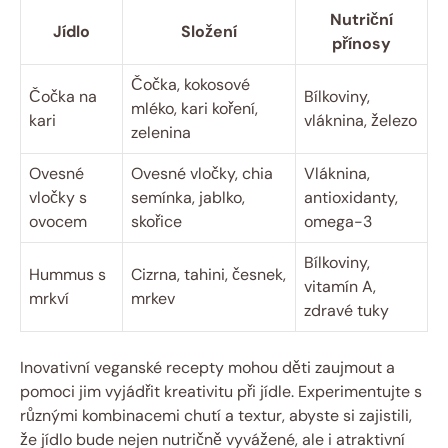
Nutriční
Jídlo
Složení
přínosy
Čočka, kokosové
Čočka na
Bílkoviny,
mléko, kari koření,
kari
vláknina, železo
zelenina
Ovesné
Ovesné vločky, chia
Vláknina,
vločky s
semínka, jablko,
antioxidanty,
ovocem
skořice
omega-3
Bílkoviny,
Hummus s
Cizrna, tahini, česnek,
vitamín A,
mrkví
mrkev
zdravé tuky
Inovativní veganské recepty mohou děti zaujmout a
pomoci jim vyjádřit kreativitu při jídle. Experimentujte s
různými kombinacemi chutí a textur, abyste si zajistili,
že jídlo bude nejen nutričně vyvážené, ale i atraktivní