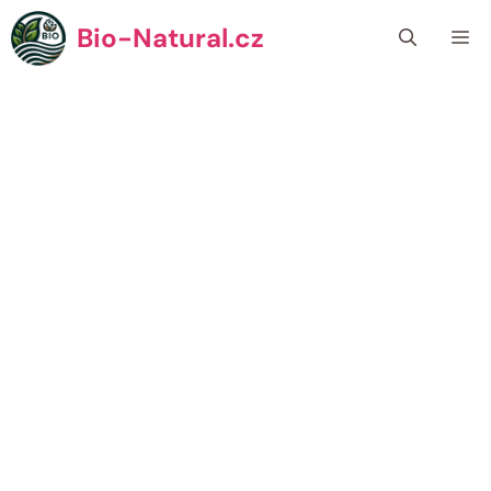
Přeskočit
Bio-Natural.cz
Me
na
obsah