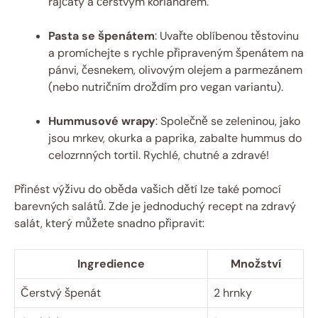
rajčaty a čerstvým koriandrem.
Pasta se špenátem
: Uvařte oblíbenou těstovinu
a promíchejte s rychle připraveným špenátem na
pánvi, česnekem, olivovým olejem a parmezánem
(nebo nutričním droždím pro vegan variantu).
Hummusové wrapy
: Společně se zeleninou, jako
jsou mrkev, okurka a paprika, zabalte hummus do
celozrnných tortil. Rychlé, chutné a zdravé!
Přinést výživu do oběda vašich dětí lze také pomocí
barevných salátů. Zde je jednoduchý recept na zdravý
salát, který můžete snadno připravit:
Ingredience
Množství
Čerstvý špenát
2 hrnky