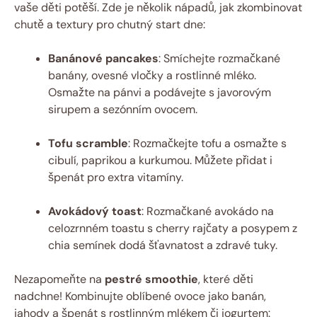
vaše děti potěší. Zde je několik nápadů, jak zkombinovat
chutě a textury pro chutný start dne:
Banánové pancakes
: Smíchejte rozmačkané
banány, ovesné vločky a rostlinné mléko.
Osmažte na pánvi a podávejte s javorovým
sirupem a sezónním ovocem.
Tofu scramble
: Rozmačkejte tofu a osmažte s
cibulí, paprikou a kurkumou. Můžete přidat i
špenát pro extra vitamíny.
Avokádový toast
: Rozmačkané avokádo na
celozrnném toastu s cherry rajčaty a posypem z
chia semínek dodá šťavnatost a zdravé tuky.
Nezapomeňte na
pestré smoothie
, které děti
nadchne! Kombinujte oblíbené ovoce jako banán,
jahody a špenát s rostlinným mlékem či jogurtem: