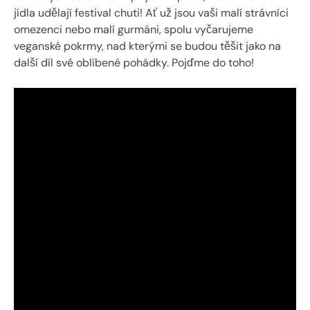
jídla udělají festival chuti! Ať už jsou vaši malí strávníci
omezenci nebo malí gurmáni, spolu vyčarujeme
veganské pokrmy, nad kterými se budou těšit jako na
další díl své oblíbené pohádky. Pojďme do toho!