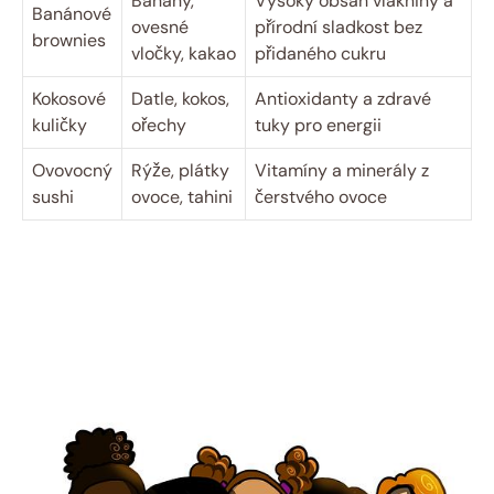
Banány,
Vysoký obsah vlákniny a
Banánové
ovesné
přírodní sladkost bez
brownies
vločky, kakao
přidaného cukru
Kokosové
Datle, kokos,
Antioxidanty a zdravé
kuličky
ořechy
tuky pro energii
Ovovocný
Rýže, plátky
Vitamíny a minerály z
sushi
ovoce, tahini
čerstvého ovoce