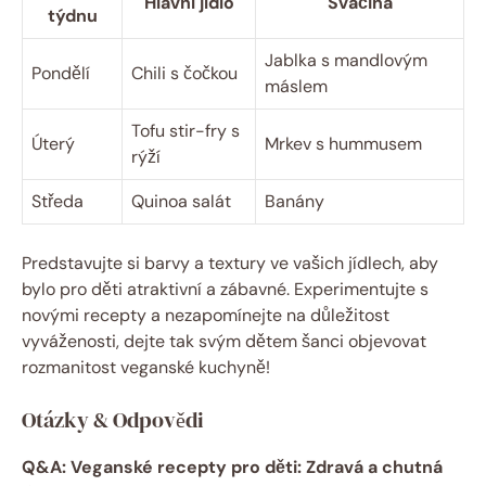
Hlavní jídlo
Svačina
týdnu
Jablka s mandlovým
Pondělí
Chili s čočkou
máslem
Tofu stir-fry s
Úterý
Mrkev s hummusem
rýží
Středa
Quinoa salát
Banány
Predstavujte si barvy a textury ve vašich jídlech, aby
bylo pro děti atraktivní a zábavné. Experimentujte s
novými recepty a nezapomínejte na důležitost
vyváženosti, dejte tak svým dětem šanci objevovat
rozmanitost veganské kuchyně!
Otázky & Odpovědi
Q&A: Veganské recepty pro děti: Zdravá a chutná