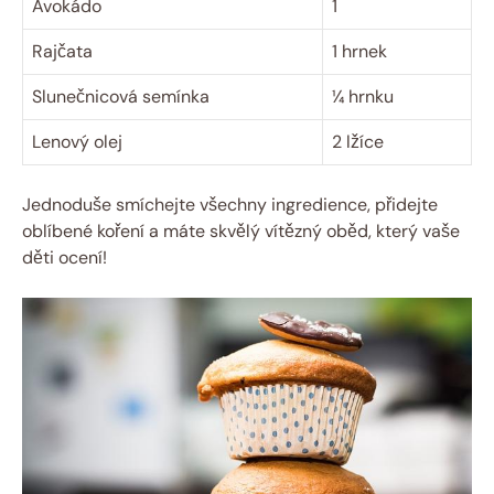
Avokádo
1
Rajčata
1 hrnek
Slunečnicová semínka
¼ hrnku
Lenový olej
2 lžíce
Jednoduše smíchejte všechny ingredience, přidejte
oblíbené koření a máte skvělý vítězný oběd, který vaše
děti ocení!