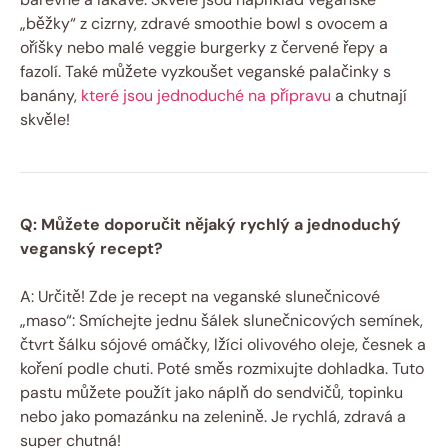
„běžky“ z cizrny, zdravé smoothie bowl s ovocem a
oříšky nebo malé veggie burgerky z červené řepy a
fazolí. Také můžete vyzkoušet veganské palačinky s
banány,
které jsou jednoduché na přípravu
a chutnají
skvěle!
Q: Můžete doporučit nějaký rychlý a jednoduchý
veganský recept?
A: Určitě! Zde je recept na veganské slunečnicové
„maso“: Smíchejte jednu šálek slunečnicových semínek,
čtvrt šálku sójové omáčky, lžíci olivového oleje, česnek a
koření podle chuti. Poté směs rozmixujte dohladka. Tuto
pastu můžete použít jako náplň do sendvičů, topinku
nebo jako pomazánku na zelenině. Je rychlá, zdravá a
super chutná!