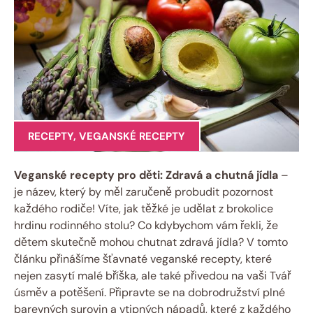
RECEPTY
,
VEGANSKÉ RECEPTY
Veganské recepty pro děti: Zdravá a chutná jídla
–
je název, který by měl zaručeně probudit pozornost
každého rodiče! Víte, jak těžké je udělat z brokolice
hrdinu rodinného stolu? Co kdybychom vám řekli, že
dětem skutečně mohou chutnat zdravá jídla? V tomto
článku přinášíme šťavnaté veganské recepty, které
nejen zasytí malé bříška, ale také přivedou na vaši Tvář
úsměv a potěšení. Připravte se na dobrodružství plné
barevných surovin a vtipných nápadů, které z každého