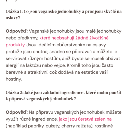
Otázka 1: Co jsou veganské jednohubky a proč jsou skvělé na
oslavy?
Odpověď:
Veganské jednohubky jsou malé jednohubky
nebo předkrmy,
které neobsahují žádné živočišné
produkty
. Jsou ideálním občerstvením na oslavy,
protože jsou chutné, snadno se připravují a můžete je
servírovat různým hostům, aniž byste se museli obávat
alergií na laktózu nebo vejce. Kromě toho jsou často
barevné a atraktivní, což dodává na estetice vaší
hostiny.
Otázka 2: Jaké jsou základní ingredience, které mohu použít
k přípravě veganských jednohubek?
Odpověď:
Na přípravu veganských jednohubek můžete
využít různé ingredience,
jako jsou čerstvá zelenina
(například papriky, cukety, cherry rajčata), rostlinné