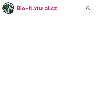
Přeskočit
Bio-Natural.cz
Me
na
obsah