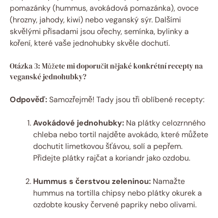
pomazánky (hummus, avokádová pomazánka), ovoce
(hrozny, jahody, kiwi) nebo veganský sýr. Dalšími
skvělými přísadami jsou ořechy, semínka, bylinky a
koření, které vaše jednohubky skvěle dochutí.
Otázka 3: Můžete mi doporučit nějaké konkrétní recepty na
veganské jednohubky?
Odpověď:
Samozřejmě! Tady jsou tři oblíbené recepty:
Avokádové jednohubky:
Na plátky celozrnného
chleba nebo tortil najděte avokádo, které můžete
dochutit limetkovou šťávou, solí a pepřem.
Přidejte plátky rajčat a koriandr jako ozdobu.
Hummus s čerstvou zeleninou:
Namažte
hummus na tortilla chipsy nebo plátky okurek a
ozdobte kousky červené papriky nebo olivami.