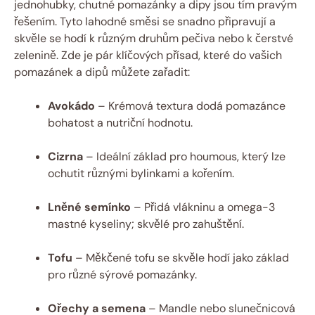
jednohubky, chutné pomazánky a dipy jsou tím pravým
řešením. Tyto lahodné směsi se snadno připravují a
skvěle se hodí k různým druhům pečiva nebo k čerstvé
zelenině. Zde je pár klíčových přísad, které do vašich
pomazánek a dipů můžete zařadit:
Avokádo
– Krémová textura dodá pomazánce
bohatost a nutriční hodnotu.
Cizrna
– Ideální základ pro houmous, který lze
ochutit různými bylinkami a kořením.
Lněné semínko
– Přidá vlákninu a omega-3
mastné kyseliny; skvělé pro zahuštění.
Tofu
– Měkčené tofu se skvěle hodí jako základ
pro různé sýrové pomazánky.
Ořechy a semena
– Mandle nebo slunečnicová