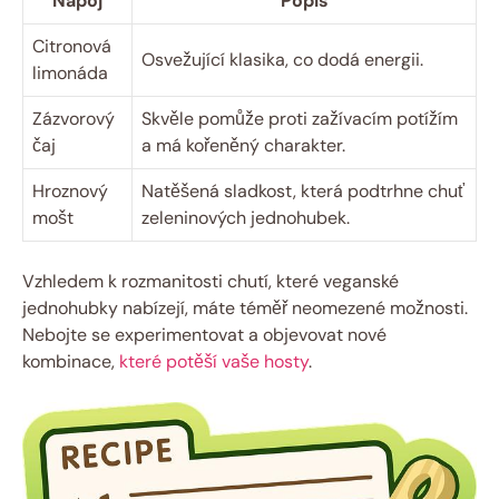
Nápoj
Popis
Citronová
Osvežující klasika, co dodá energii.
limonáda
Zázvorový
Skvěle pomůže proti zažívacím potížím
čaj
a má kořeněný charakter.
Hroznový
Natěšená sladkost, která podtrhne chuť
mošt
zeleninových jednohubek.
Vzhledem k rozmanitosti chutí, které veganské
jednohubky nabízejí, máte téměř neomezené možnosti.
Nebojte se experimentovat a objevovat nové
kombinace,
které potěší vaše hosty
.