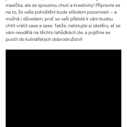
masíčka, ale se spoustou chuti a kreativity! Připravte se
na to, že vaše pohoštění bude středem pozornosti – a
možná i důvodem, proč se vaši přátelé k vám budou
chtít vrátit zase a zase. Takže, nalistujte si zástěru, ať se
vám neudělá na těchto lahůdkách zle, a pojďme se
pustit do kulinářských dobrodružství!