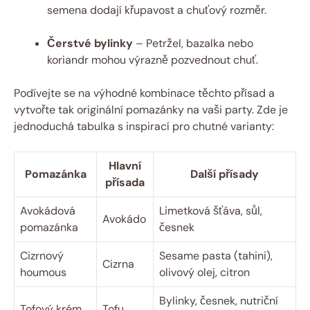
semena dodají křupavost a chuťový rozměr.
Čerstvé bylinky
– Petržel, bazalka nebo
koriandr mohou výrazně pozvednout chuť.
Podívejte se na výhodné kombinace těchto přísad a
vytvořte tak originální pomazánky na vaši party. Zde je
jednoduchá tabulka s inspirací pro chutné varianty:
Hlavní
Pomazánka
Další přísady
přísada
Avokádová
Limetková šťáva, sůl,
Avokádo
pomazánka
česnek
Cizrnový
Sesame pasta (tahini),
Cizrna
houmous
olivový olej, citron
Bylinky, česnek, nutriční
Tofový krém
Tofu