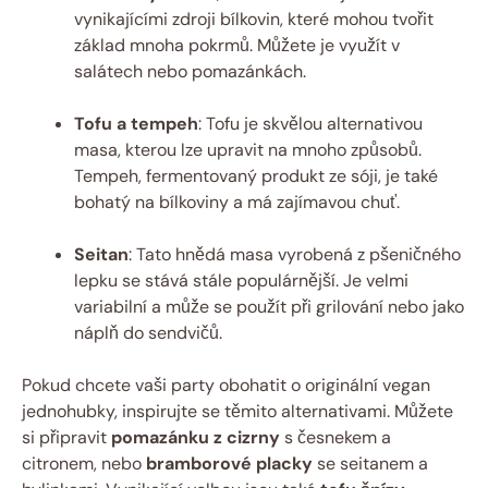
vynikajícími zdroji bílkovin, které mohou tvořit
základ mnoha pokrmů. Můžete je využít v
salátech nebo pomazánkách.
Tofu a tempeh
: Tofu je skvělou alternativou
masa, kterou lze upravit na mnoho způsobů.
Tempeh, fermentovaný produkt ze sóji, je také
bohatý na bílkoviny a má zajímavou chuť.
Seitan
: Tato hnědá masa vyrobená z pšeničného
lepku se stává stále populárnější. Je velmi
variabilní a může se použít při grilování nebo jako
náplň do sendvičů.
Pokud chcete vaši party obohatit o originální vegan
jednohubky, inspirujte se těmito alternativami. Můžete
si připravit
pomazánku z cizrny
s česnekem a
citronem, nebo
bramborové placky
se seitanem a