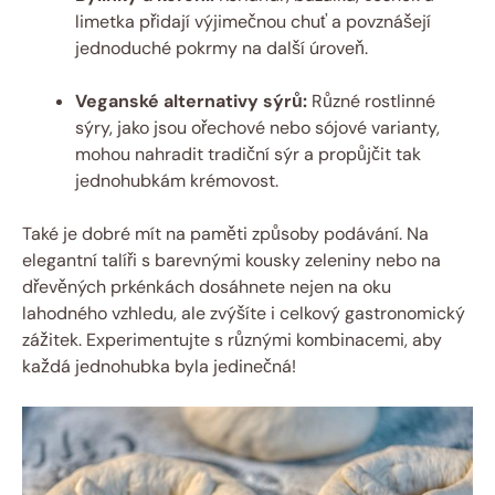
limetka přidají výjimečnou chuť a povznášejí
jednoduché pokrmy na další úroveň.
Veganské alternativy sýrů:
Různé rostlinné
sýry, jako jsou ořechové nebo sójové varianty,
mohou nahradit tradiční sýr a propůjčit tak
jednohubkám krémovost.
Také je dobré mít na paměti způsoby podávání. Na
elegantní talíři s barevnými kousky zeleniny nebo na
dřevěných prkénkách dosáhnete nejen na oku
lahodného vzhledu, ale zvýšíte i celkový gastronomický
zážitek. Experimentujte s různými kombinacemi, aby
každá jednohubka byla jedinečná!