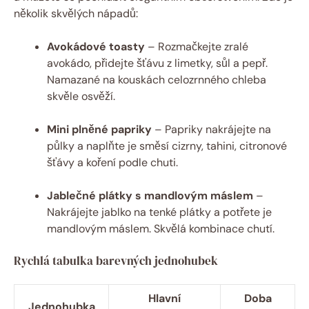
několik skvělých nápadů:
Avokádové toasty
– Rozmačkejte zralé
avokádo, přidejte šťávu z limetky, sůl a pepř.
Namazané na kouskách celozrnného chleba
skvěle osvěží.
Mini plněné papriky
– Papriky nakrájejte na
půlky a naplňte je směsí cizrny, tahini, citronové
šťávy a koření podle chuti.
Jablečné plátky s mandlovým máslem
–
Nakrájejte jablko na tenké plátky a potřete je
mandlovým máslem. Skvělá kombinace chutí.
Rychlá tabulka barevných jednohubek
Hlavní
Doba
Jednohubka