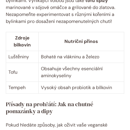
bylinkami. Vynikající volbou jsou také
tofu špízy
marinované v sójové omáčce a grilované do zlatova.
Nezapomeňte experimentovat s různými kořeními a
bylinkami pro dosažení nezapomenutelných chutí!
Zdroje
Nutriční přínos
bílkovin
Luštěniny
Bohaté na vlákninu a železo
Obsahuje všechny esenciální
Tofu
aminokyseliny
Tempeh
Vysoký obsah probiotik a bílkovin
Přísady na prohřátí: Jak na chutné
pomazánky a dipy
Pokud hledáte způsoby, jak oživit vaše veganské