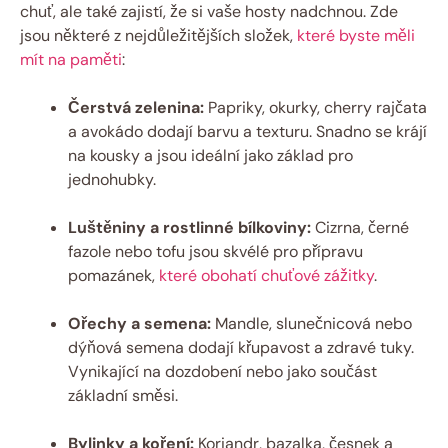
chuť, ale také zajistí, že si vaše hosty nadchnou. Zde
jsou některé z nejdůležitějších složek,
které byste měli
mít na paměti
:
Čerstvá zelenina:
Papriky, okurky, cherry rajčata
a avokádo dodají barvu a texturu. Snadno se krájí
na kousky a jsou ideální jako základ pro
jednohubky.
Luštěniny a rostlinné bílkoviny:
Cizrna, černé
fazole nebo tofu jsou skvélé pro přípravu
pomazánek,
které obohatí chuťové zážitky
.
Ořechy a semena:
Mandle, slunečnicová nebo
dýňová semena dodají křupavost a zdravé tuky.
Vynikající na dozdobení nebo jako součást
základní směsi.
Bylinky a koření:
Koriandr, bazalka, česnek a