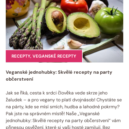
RECEPTY
,
VEGANSKÉ RECEPTY
Veganské jednohubky: Skvělé recepty na party
občerstvení
Jak se říká, cesta k srdci člověka vede skrze jeho
žaludek – a pro vegany to platí dvojnásob! Chystáte se
na párty, kde se mísí smích, hudba a lahodné pokrmy?
Pak jste na správném místě! Naše „Veganské
jednohubky: Skvělé recepty na party občerstvení“ vám
přinesou osvěžení, které si vaši hosté zamilují. Bez