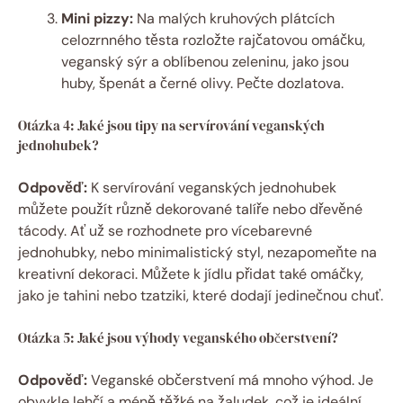
Mini pizzy:
Na malých kruhových plátcích
celozrnného těsta rozložte rajčatovou omáčku,
veganský sýr a oblíbenou zeleninu, jako jsou
huby, špenát a černé olivy. Pečte dozlatova.
Otázka 4: Jaké jsou tipy na servírování veganských
jednohubek?
Odpověď:
K servírování veganských jednohubek
můžete použít různě dekorované talíře nebo dřevěné
tácody. Ať už se rozhodnete pro vícebarevné
jednohubky, nebo minimalistický styl, nezapomeňte na
kreativní dekoraci. Můžete k jídlu přidat také omáčky,
jako je tahini nebo tzatziki, které dodají jedinečnou chuť.
Otázka 5: Jaké jsou výhody veganského občerstvení?
Odpověď:
Veganské občerstvení má mnoho výhod. Je
obvykle lehčí a méně těžké na žaludek, což je ideální