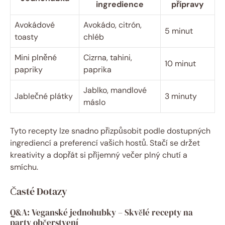
ingredience
přípravy
Avokádové
Avokádo, citrón,
5 minut
toasty
chléb
Mini plněné
Cizrna, tahini,
10 minut
papriky
paprika
Jablko, mandlové
Jablečné plátky
3 minuty
máslo
Tyto recepty lze snadno přizpůsobit podle dostupných
ingrediencí a preferencí vašich hostů. Stačí se držet
kreativity a dopřát si příjemný večer plný chutí a
smíchu.
Časté Dotazy
Q&A: Veganské jednohubky – Skvělé recepty na
party občerstvení