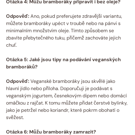
Otázka 4: Můžu bramboráky připravit i bez oleje?
Odpověď:
Ano, pokud preferujete zdravější variantu,
můžete bramboráky upéct v troubě nebo na pánvi s
minimalním množstvím oleje. Tímto způsobem se
zbavíte přebytečného tuku, přičemž zachováte jejich
chuť.
Otázka 5: Jaké jsou tipy na podávání veganských
bramboráků?
Odpověď:
Veganské bramboráky jsou skvělé jako
hlavní jídlo nebo příloha. Doporučuji je podávat s
veganským jogurtem, česnekovým dipem nebo domácí
omáčkou z rajčat. K tomu můžete přidat čerstvé bylinky,
jako je petržel nebo koriandr, které pokrm obohatí o
svěžest.
Otázka 6: Můžu bramboráky zamrazit?