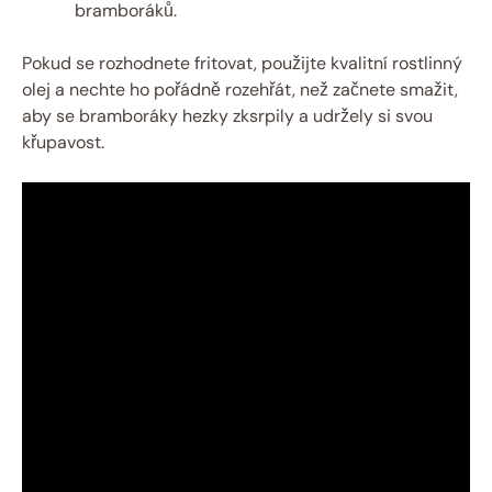
bramboráků.
Pokud se rozhodnete fritovat, použijte kvalitní rostlinný
olej a nechte ho pořádně rozehřát, než začnete smažit,
aby se bramboráky hezky zksrpily a udržely si svou
křupavost.