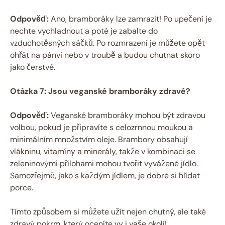
Odpověď:
Ano, bramboráky lze zamrazit! Po upečení je
nechte vychladnout a poté je zabalte do
vzduchotěsných sáčků. Po rozmrazení je můžete opět
ohřát na pánvi nebo v troubě a budou chutnat skoro
jako čerstvé.
Otázka 7: Jsou veganské bramboráky zdravé?
Odpověď:
Veganské bramboráky mohou být zdravou
volbou, pokud je připravíte s celozrnnou moukou a
minimálním množstvím oleje. Brambory obsahují
vlákninu, vitamíny a minerály, takže v kombinaci se
zeleninovými přílohami mohou tvořit vyvážené jídlo.
Samozřejmě, jako s každým jídlem, je dobré si hlídat
porce.
Tímto způsobem si můžete užít nejen chutný, ale také
zdravý pokrm, který oceníte vy i vaše okolí!