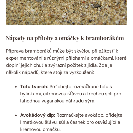
Nápady na přílohy a omáčky k bramborákům
Příprava bramboráků může být skvělou příležitostí k
experimentování s různými přílohami a omáčkami, které
doplní jejich chuť a zvýrazní požitek z jídla. Zde je
několik nápadů, které stojí za vyzkoušení:
Tofu tvaroh:
Smíchejte rozmačkané tofu s
bylinkami, citronovou šťávou a trochou soli pro
lahodnou veganskou náhradu sýra.
Avokádový dip:
Rozmačkejte avokádo, přidejte
limetkovou šťávu, sůl a česnek pro osvěžující a
krémovou omáčku.