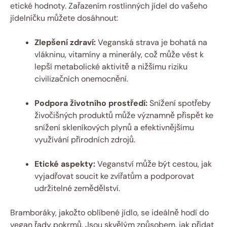
etické hodnoty. Zařazením rostlinných jídel do vašeho
jídelníčku můžete dosáhnout:
Zlepšení zdraví:
Veganská strava je bohatá na
vlákninu, vitamíny a minerály, což může vést k
lepší metabolické aktivitě a nižšímu riziku
civilizačních onemocnění.
Podpora životního prostředí:
Snížení spotřeby
živočišných produktů může významně přispět ke
snížení skleníkových plynů a efektivnějšímu
využívání přírodních zdrojů.
Etické aspekty:
Veganství může být cestou, jak
vyjadřovat soucit ke zvířatům a podporovat
udržitelné zemědělství.
Bramboráky, jakožto oblíbené jídlo, se ideálně hodí do
vegan řady pokrmů. Jsou skvělým způsobem, jak přidat