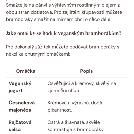
Smažte je na pánvi s výhřevným rostlinným olejem z
obou stran dozlatova. Pro zajištění křupavosti můžete
bramboráky smažit na mírném ohni o něco déle.
Jaké omáčky se hodí k veganským bramborákům?
Pro dokonalý zážitek můžete podávat bramboráky s
několika chutnými omáčkami:
Omáčka
Popis
Veganský
Osvěžující a krémový, skvělý na
jogurt
zjemnění chuti.
Česneková
Krémová a výrazná, dodá
majonéza
pikantnost.
Rajčatová
Ostrá a šťavnatá, skvěle
salsa
kontrastuje s bramboráky.