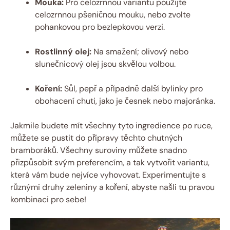
Mouka:
Pro celozrnnou variantu použijte
celozrnnou pšeničnou mouku, nebo zvolte
pohankovou pro bezlepkovou verzi.
Rostlinný olej:
Na smažení; olivový nebo
slunečnicový olej jsou skvělou volbou.
Koření:
Sůl, pepř a případně další bylinky pro
obohacení chuti, jako je česnek nebo majoránka.
Jakmile budete mít všechny tyto ingredience po ruce,
můžete se pustit do přípravy těchto chutných
bramboráků. Všechny suroviny můžete snadno
přizpůsobit svým preferencím, a tak vytvořit variantu,
která vám bude nejvíce vyhovovat. Experimentujte s
různými druhy zeleniny a koření, abyste našli tu pravou
kombinaci pro sebe!