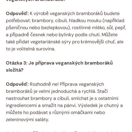
Odpověď:
K výrobě veganských bramboráků budete
potřebovat: brambory, cibuli, hladkou mouku (například
pšeničnou nebo bezlepkovou), rostlinné mléko, sůl, pepř,
a případně česnek nebo bylinky podle chuti. Můžete
také přidat vegetariánské sýry pro krémovější chuť, ale
to je volitelná surovina.
Otázka 3: Je příprava veganských bramboráků
složitá?
Odpověď:
Rozhodně ne! Příprava veganských
bramboráků je velmi jednoduchá a rychlá. Stačí
nastrouhat brambory a cibuli, smíchat je s ostatními
ingrediencemi a smažit na pánvi. Výsledek je chutný a
můžete ho podávat s různými omáčkami nebo
zeleninovými saláty.