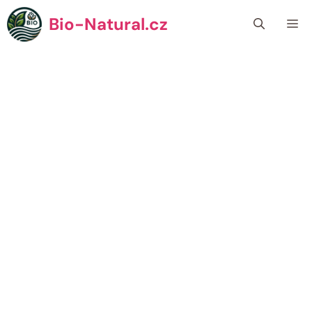
Přeskočit
Bio-Natural.cz
Me
na
obsah