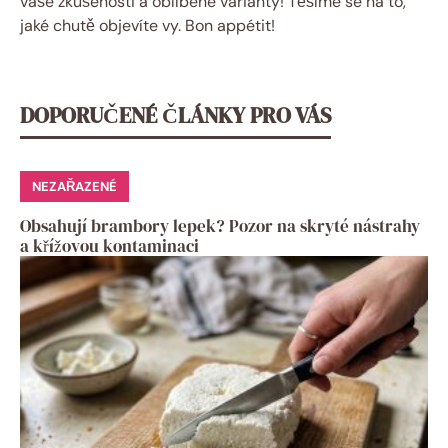
vaše zkušenosti a oblíbené varianty! Těšíme se na to,
jaké chutě objevíte vy. Bon appétit!
DOPORUČENÉ ČLÁNKY PRO VÁS
NEZAŘAZENÉ
Obsahují brambory lepek? Pozor na skryté nástrahy
a křížovou kontaminaci