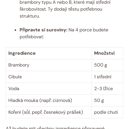
brambory typu A nebo B, které mají střední
škrobovitost. Ty dodají těstu potřebnou
strukturu.
Připravte si suroviny:
Na 4 porce budete
potřebovat:
Ingredience
Množství
Brambory
500 g
Cibule
1 střední
Voda
2-3 lžíce
Hladká mouka (např. cizrnová)
50 g
Koření (sůl, pepř, česnekový prášek)
podle chuti
Až budete mít všechny ingredience připravené,