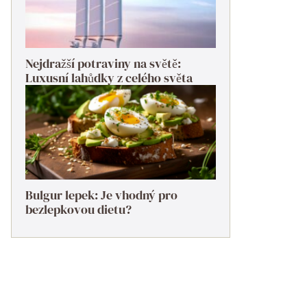
Nejdražší potraviny na světě:
Luxusní lahůdky z celého světa
Bulgur lepek: Je vhodný pro
bezlepkovou dietu?