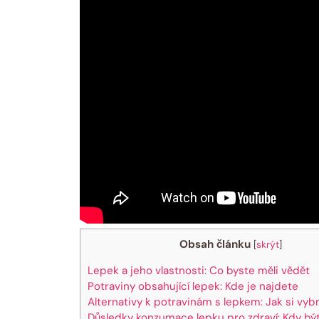
Obsah článku
[
skrýt
]
Lepek a jeho vlastnosti: Co byste měli vědět
Potraviny obsahující lepek: Kde je najdete
Alternativy k potravinám s lepkem: Jak si vyb
Důsledky konzumace lepku pro zdraví: Kdy bý