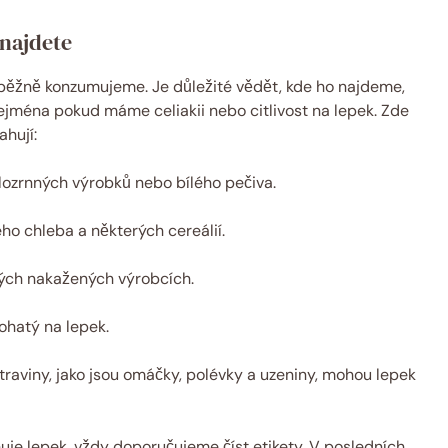
 najdete
 běžně konzumujeme. Je důležité vědět, kde ho najdeme,
ejména pokud máme celiakii nebo citlivost na lepek. Zde
ahují:
lozrnných výrobků nebo bílého pečiva.
ho chleba a některých cereálií.
ných nakažených výrobcích.
bohatý na lepek.
aviny, jako jsou omáčky, polévky a uzeniny, mohou lepek
huje lepek, vždy doporučujeme číst etikety. V posledních