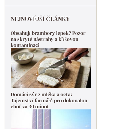
NEJNOVĚJŠÍ ČLÁNKY
Obsahují brambory lepek? Pozor
na skryté nástrahy a křížovou
kontaminaci
Domácí sýr z mléka a octa:
Tajemství farmářů pro dokonalou
chuť za 30 minut