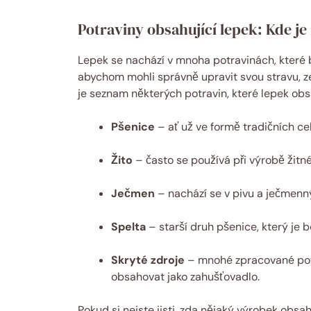
Potraviny obsahující lepek: Kde je
Lepek se nachází v mnoha potravinách, které
abychom mohli správně upravit svou stravu, z
je seznam některých potravin, které lepek obs
Pšenice
– ať už ve formě tradičních ce
Žito
– často se používá při výrobě žitné
Ječmen
– nachází se v pivu a ječmen
Spelta
– starší druh pšenice, který je 
Skryté zdroje
– mnohé zpracované potr
obsahovat jako zahušťovadlo.
Pokud si nejste jisti, zda nějaký výrobek obsa