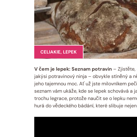
CELIAKIE
,
LEPEK
V čem je lepek: Seznam potravin
– Zjistěte,
jakýsi potravinový ninja – obvykle stíněný a 
jeho tajemnou moc. Ať už jste milovníkem pe
seznam vám ukáže, kde se lepek schovává a jak
trochu legrace, protože naučit se o lepku nem
hurá do vědeckého bádání, které slibuje nejen