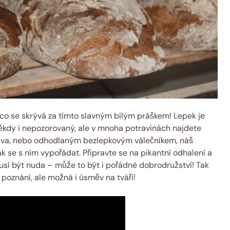
 co se skrývá za tímto slavným bílým práškem! Lepek je
někdy i nepozorovaný, ale v mnoha potravinách najdete
čiva, nebo odhodlaným bezlepkovým válečníkem, náš
 se s ním vypořádat. Připravte se na pikantní odhalení a
usí být nuda – může to být i pořádné dobrodružství! Tak
 poznání, ale možná i úsměv na tváři!