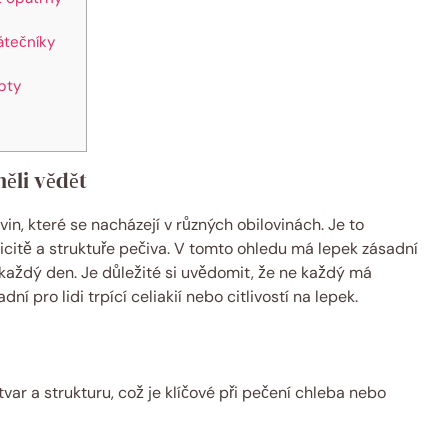
átečníky
pty
měli vědět
vin, které se nacházejí v různých obilovinách. Je to
sticitě a struktuře pečiva. V tomto ohledu má lepek zásadní
každý den. Je důležité si uvědomit, že ne každý má
ní pro lidi trpící celiakií nebo citlivostí na lepek.
ar a strukturu, což je klíčové při pečení chleba nebo