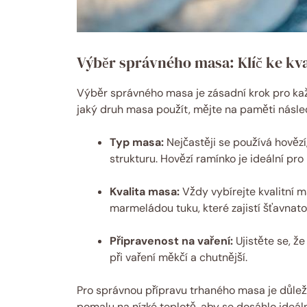
Výběr správného masa: Klíč ke k
Výběr správného masa je zásadní krok pro ka
jaký druh masa použít, mějte na paměti násled
Typ masa:
Nejčastěji se používá hovězí
strukturu. Hovězí ramínko je ideální pr
Kvalita masa:
Vždy vybírejte kvalitní 
marmeládou tuku, které zajistí šťavnato
Připravenost na vaření:
Ujistěte se, ž
při vaření měkčí a chutnější.
Pro správnou přípravu trhaného masa je důlež
pomalu na nízké teplotě, aby se dosáhlo ideál