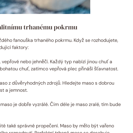
valitnímu trhanému pokrmu
ždého fanouška trhaného pokrmu. Když se rozhodujete,
ující faktory:
, vepřové nebo jehněčí. Každý typ nabízí jinou chuť a
o bohatou chuť, zatímco vepřová plec přináší šťavnatost.
maso z důvěryhodných zdrojů. Hledejte maso s dobrou
st a jemnost.
e maso je dobře vyzrálé. Čím déle je maso zralé, tím bude
ité také správné propečení. Maso by mělo být vařeno
ního rozpadnutí. Perfektní trhané maso se dosahuje