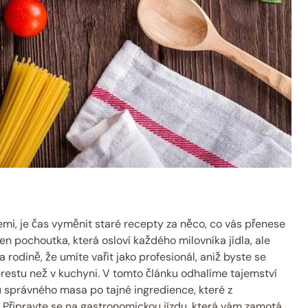
mi, je čas vyměnit staré recepty za něco, co vás přenese
 pochoutka, která osloví každého milovníka jídla, ale
 rodině, že umíte vařit jako profesionál, aniž byste se
nterestu než v kuchyni. V tomto článku odhalíme tajemství
 správného masa po tajné ingredience, které z
. Připravte se na gastronomickou jízdu, která vám zamotá