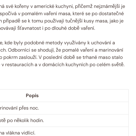
má své kořeny v americké kuchyni, přičemž nejznámější je
ka spočívá v pomalém vaření masa, které se po dostatečné
 případě se k tomu používají tučnější kusy masa, jako je
hovávají šťavnatost i po dlouhé době vaření.
ie, kde byly podobné metody využívány k uchování a
ch. Odborníci se shodují, že pomalé vaření a marinování
to pokrm zaslouží. V poslední době se trhané maso stalo
é v restauracích a v domácích kuchyních po celém světě.
Popis
rinování přes noc.
otě po několik hodin.
a vlákna vidlicí.