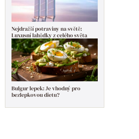
Nejdražší potraviny na světě:
Luxusní lahůdky z celého světa
Bulgur lepek: Je vhodný pro
bezlepkovou dietu?