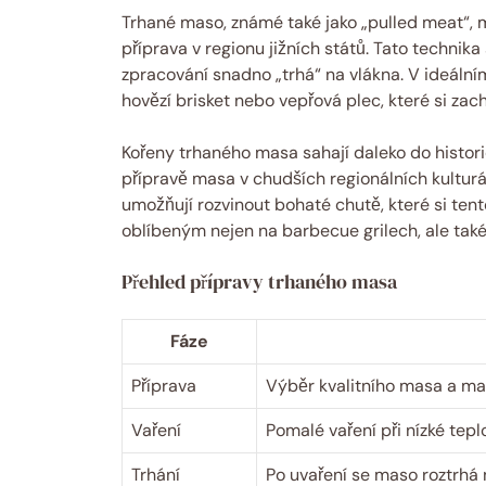
Trhané maso, známé také jako „pulled meat“, 
příprava v regionu jižních států. Tato techni
zpracování snadno „trhá“ na vlákna. V ideálním
hovězí brisket nebo vepřová plec, které si zac
Kořeny trhaného masa sahají daleko do histor
přípravě masa v chudších regionálních kulturá
umožňují rozvinout bohaté chutě, které si ten
oblíbeným nejen na barbecue grilech, ale tak
Přehled přípravy trhaného masa
Fáze
Příprava
Výběr kvalitního masa a ma
Vaření
Pomalé vaření při nízké tepl
Trhání
Po uvaření se maso roztrhá n