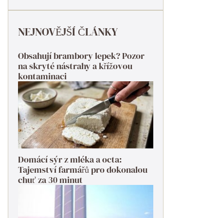
NEJNOVĚJŠÍ ČLÁNKY
Obsahují brambory lepek? Pozor
na skryté nástrahy a křížovou
kontaminaci
Domácí sýr z mléka a octa:
Tajemství farmářů pro dokonalou
chuť za 30 minut