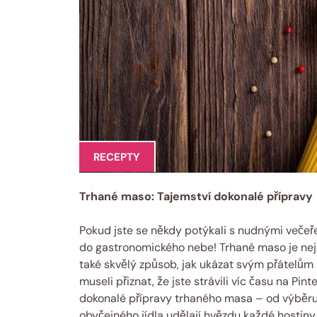
RECEPTY
Trhané maso: Tajemství dokonalé přípravy
Pokud jste se někdy potýkali s nudnými večeře
do gastronomického nebe! Trhané maso je nejen
také skvělý způsob, jak ukázat svým přátelům a
museli přiznat, že jste strávili víc času na Pi
dokonalé přípravy trhaného masa – od výběru
obyčejného jídla udělají hvězdu každé hostiny