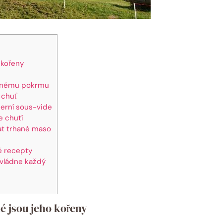
 kořeny
rhanému pokrmu
 chuť
erní sous-vide
e chutí
vat trhané maso
né recepty
zvládne každý
ké jsou jeho kořeny