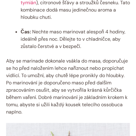
tymián
), citronové šťávy a stroužků česneku. Tato
kombinace dodá masu jedinečnou aroma a
hloubku chuti.
Čas:
Nechte maso marinovat alespoň 4 hodiny,
ideálně přes noc. Dělejte to v chladničce, aby
zůstalo čerstvé a v bezpečí.
Aby se marinade dokonale vsákla do masa, doporučuje
se ho před naložením lehce naříznout nebo propíchat
vidlicí. To umožní, aby chutě lépe pronikly do hloubky.
Po marinování je doporučeno maso před dalším
zpracováním osušit, aby se vytvořila krásná kůrčička
během vaření. Dobré marinování je základním krokem k
tomu, abyste si užili každý kousek telecího ossobuca
naplno.