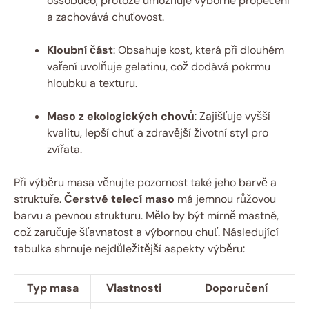
ossobuco, protože umožňuje výborné propečení
a zachovává chuťovost.
Kloubní část
: Obsahuje kost, která při dlouhém
vaření uvolňuje gelatinu, což dodává pokrmu
hloubku a texturu.
Maso z ekologických chovů
: Zajišťuje vyšší
kvalitu, lepší chuť a zdravější životní styl pro
zvířata.
Při výběru masa věnujte pozornost také jeho barvě a
struktuře.
Čerstvé telecí maso
má jemnou růžovou
barvu a pevnou strukturu. Mělo by být mírně mastné,
což zaručuje šťavnatost a výbornou chuť. Následující
tabulka shrnuje nejdůležitější aspekty výběru:
Typ masa
Vlastnosti
Doporučení