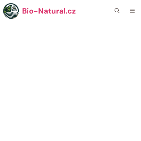
Přeskočit
Bio-Natural.cz
Me
na
obsah