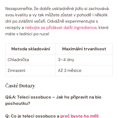
Nezapomeňte, že dobře uskladněné jídlo si zachovává
svou kvalitu a vy tak můžete zůstat v pohodě i několik
dní po zvláštní večeři. Odvážně experimentujte s
recepty a
nebojte se přidávat další ingredience
, které
máte v lednici po ruce!
Metoda skladování
Maximální trvanlivost
Chladnička
3–4 dny
Zmrazení
Až 3 měsíce
Časté Dotazy
Q&A: Telecí ossobuco – Jak ho připravit na bio
pochoutku?
Q: Co je telecí ossobuco a
proč byste ho měli