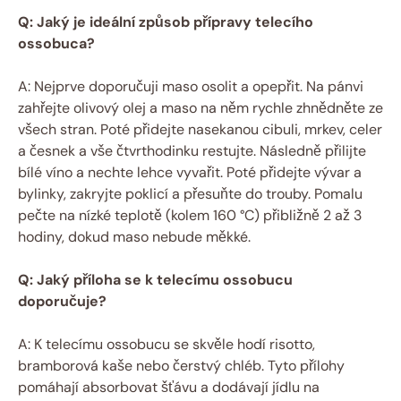
Q: Jaký je ideální způsob přípravy telecího
ossobuca?
A: Nejprve doporučuji maso osolit a opepřit. Na pánvi
zahřejte olivový olej a maso na něm rychle zhnědněte ze
všech stran. Poté přidejte nasekanou cibuli, mrkev, celer
a česnek a vše čtvrthodinku restujte. Následně přilijte
bílé víno a nechte lehce vyvařit. Poté přidejte vývar a
bylinky, zakryjte poklicí a přesuňte do trouby. Pomalu
pečte na nízké teplotě (kolem 160 °C) přibližně 2 až 3
hodiny, dokud maso nebude měkké.
Q: Jaký příloha se k telecímu ossobucu
doporučuje?
A: K telecímu ossobucu se skvěle hodí risotto,
bramborová kaše nebo čerstvý chléb. Tyto přílohy
pomáhají absorbovat šťávu a dodávají jídlu na