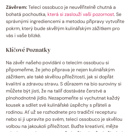
Závěrem:
Telecí ossobuco je neuvěřitelně chutná a
bohatá pochoutka,
která si zaslouží vaši pozornost
. Se
správnými ingrediencemi a metodou přípravy vytvoříte
pokrm, který bude skvělým kulinářským zážitkem pro
vás i vaše blízké.
Klíčové Poznatky
Na závěr našeho povídání o telecím ossobucu si
připomeňme, že jeho příprava je nejen kulinářským
zážitkem, ale také skvělou příležitostí, jak si dopřát
kvalitní a zdravou stravu. S důrazem na bio suroviny si
můžete být jisti, že na talíř dostáváte čerstvé a
plnohodnotné jídlo. Nezapomeňte si vychutnat každý
kousek a sdílet své kulinářské úspěchy s přáteli a
rodinou. Ať už se rozhodnete pro tradiční recepturu
nebo si ji upravíte po svém, telecí ossobuco je skvělou
volbou na jakoukoli příležitost. Buďte kreativní, mějte