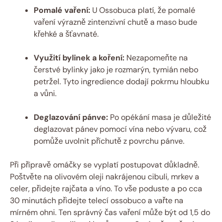
Pomalé vaření:
U Ossobuca platí, že pomalé
vaření výrazně zintenzivní chutě a maso bude
křehké a šťavnaté.
Využití bylinek a koření:
Nezapomeňte na
čerstvé bylinky jako je rozmarýn, tymián nebo
petržel. Tyto ingredience dodají pokrmu hloubku
a vůni.
Deglazování pánve:
Po opékání masa je důležité
deglazovat pánev pomocí vína nebo vývaru, což
pomůže uvolnit příchutě z povrchu pánve.
Při přípravě omáčky se vyplatí postupovat důkladně.
Poštvěte na olivovém oleji nakrájenou cibuli, mrkev a
celer, přidejte rajčata a víno. To vše poduste a po cca
30 minutách přidejte telecí ossobuco a vařte na
mírném ohni. Ten správný čas vaření může být od 1,5 do