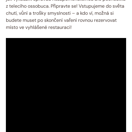
z telecího ossobuca. Připravte se! Vstupujeme do světa
chutí, vůní a trošky smyslnosti – a kdo ví, možná si
budete muset po skončení vaření rovnou rezervovat
místo ve vyhlášené restauraci!