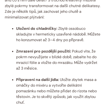
and co s ním dále dělat? S trochou kreativity můžete
zbylé pokrmy transformovat na další chutné delikatesy.
Zde je několik tipů, jak zachovat jeho chutě a
minimalizovat plýtvání:
Uložení do chladničky:
Zbylé ossobuco
skladujte v hermeticky uzavřené nádobě. Můžete
ho konzumovat až 3–4 dny po přípravě.
Zmrazení pro pozdější použití:
Pokud víte, že
pokrm nevyužijete v blízké době, zabalte ho do
mrazicí fólie a vložte do mrazáku. Může vydržet
až 3 měsíce.
Připravení na další jídla:
Uložte zbytek masa a
omáčky do mixéru a vytvořte delikátní
pomazánku nebo můžete přidat do rizota nebo
těstovin. Je to skvělý způsob, jak využít zbylou
chuť.