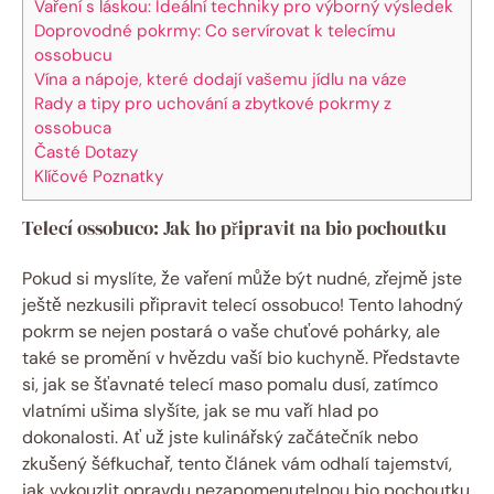
Vaření s láskou: Ideální techniky pro výborný výsledek
Doprovodné pokrmy: Co servírovat k telecímu
ossobucu
Vína a nápoje, které dodají vašemu jídlu na váze
Rady a tipy pro uchování a zbytkové pokrmy z
ossobuca
Časté Dotazy
Klíčové Poznatky
Telecí ossobuco: Jak ho připravit na bio pochoutku
Pokud si myslíte, že vaření může být nudné, zřejmě jste
ještě nezkusili připravit telecí ossobuco! Tento lahodný
pokrm se nejen postará o vaše chuťové pohárky, ale
také se promění v hvězdu vaší bio kuchyně. Představte
si, jak se šťavnaté telecí maso pomalu dusí, zatímco
vlatními ušima slyšíte, jak se mu vaří hlad po
dokonalosti. Ať už jste kulinářský začátečník nebo
zkušený šéfkuchař, tento článek vám odhalí tajemství,
jak vykouzlit opravdu nezapomenutelnou bio pochoutku