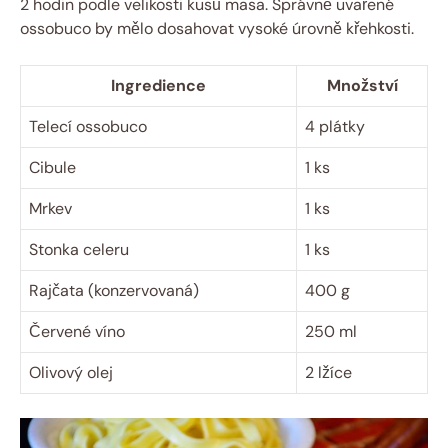
2 hodin podle velikosti kusů masa. Správně uvařené
ossobuco by mělo dosahovat vysoké úrovně křehkosti.
Ingredience
Množství
Telecí ossobuco
4 plátky
Cibule
1 ks
Mrkev
1 ks
Stonka celeru
1 ks
Rajčata (konzervovaná)
400 g
Červené víno
250 ml
Olivový olej
2 lžíce