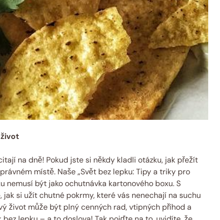
 život
tají na dně! ⁢Pokud jste⁢ si někdy ‍kladli‍ otázku, jak přežít
právném místě.⁢ Naše ‌„Svět bez lepku: Tipy a triky pro
pku nemusí být jako ochutnávka kartonového boxu. S⁤
 jak si užít chutné pokrmy, které ​vás nenechají na ⁢suchu
ový⁤ život může⁤ být ​plný cenných rad, ​vtipných příhod ‌a
bez lepku – a to doslova! ‌Tak pojďte na to, uvidíte, že