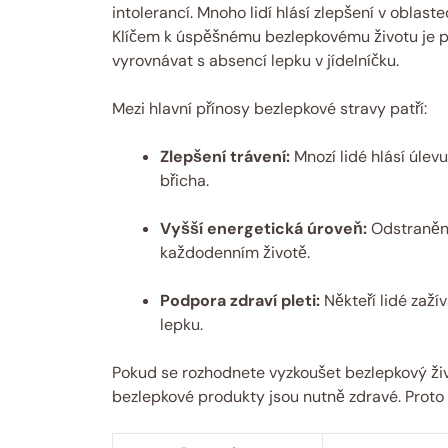
intolerancí. Mnoho lidí​ hlásí zlepšení ‍v oblast
Klíčem k​ úspěšnému bezlepkovému životu ​je po
vyrovnávat s​ absencí lepku v jídelníčku.
Mezi hlavní přínosy bezlepkové⁢ stravy‌ patří:
Zlepšení trávení:
Mnozí ⁢lidé hlásí úlev
břicha.
Vyšší energetická úroveň:
Odstranění
každodenním​ životě.
Podpora zdraví pleti:
Někteří lidé zažív
lepku.
Pokud se rozhodnete vyzkoušet bezlepkový životn
bezlepkové produkty⁢ jsou ‍nutně zdravé. ​Proto⁣