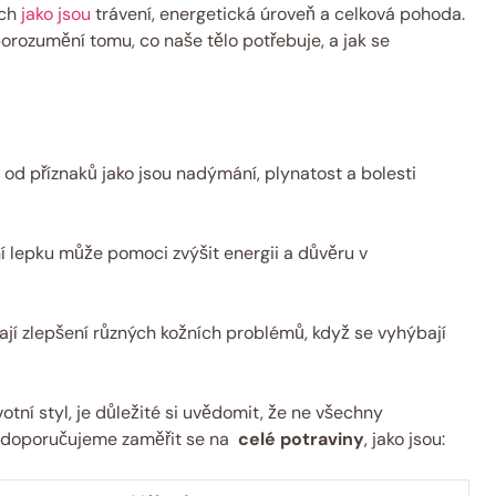
ech
jako jsou
trávení, energetická úroveň⁣ a celková pohoda.
rozumění tomu, co naše ‌tělo potřebuje, a jak‌ se
u od příznaků ‌jako jsou ⁤nadýmání, plynatost a bolesti
 lepku může pomoci‌ zvýšit energii ‍a důvěru v
ají zlepšení různých‌ kožních problémů,‍ když se vyhýbají
í‌ styl,⁤ je důležité ⁣si uvědomit, že ne všechny⁢
 doporučujeme‍ zaměřit se‌ na ⁤
celé potraviny
, jako jsou: