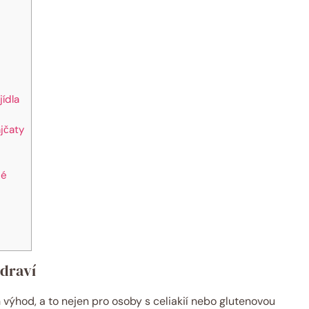
ídla
ajčaty
né
zdraví
 výhod, a to nejen pro ⁢osoby ⁤s ⁢celiakií nebo glutenovou