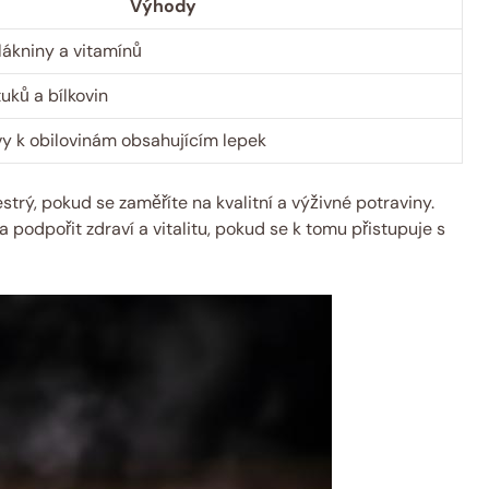
Výhody
kniny​ a ⁢vitamínů
uků ​a bílkovin
vy k obilovinám obsahujícím lepek
ý,‌ pokud se zaměříte na ⁤kvalitní a ​výživné‍ potraviny.
 podpořit zdraví a vitalitu, pokud se k⁤ tomu přistupuje s⁣