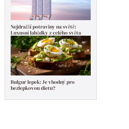
Nejdražší potraviny na světě:
Luxusní lahůdky z celého světa
Bulgur lepek: Je vhodný pro
bezlepkovou dietu?