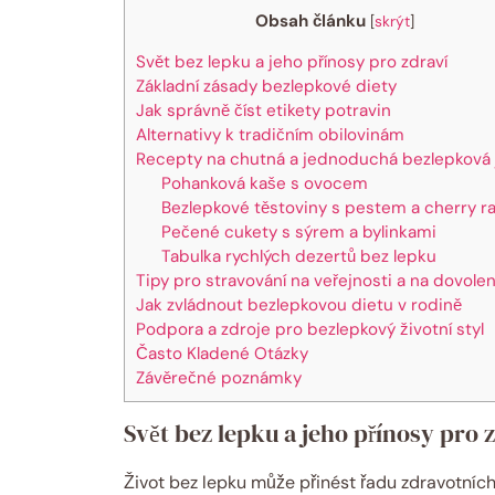
Obsah článku
[
skrýt
]
Svět bez ⁣lepku ⁤a jeho ​přínosy pro zdraví
Základní zásady bezlepkové‌ diety
Jak správně‌ číst⁢ etikety potravin
Alternativy k tradičním obilovinám
Recepty na chutná a jednoduchá bezlepková ⁢j
Pohanková kaše s ovocem
Bezlepkové‍ těstoviny ​s⁤ pestem a ​cherry r
Pečené cukety s ⁢sýrem a ⁢bylinkami
Tabulka rychlých dezertů​ bez lepku
Tipy pro stravování na veřejnosti⁣ a na⁣ dovole
Jak⁤ zvládnout ⁢bezlepkovou⁢ dietu v rodině
Podpora a zdroje pro bezlepkový životní styl
Často Kladené ⁢Otázky
Závěrečné poznámky
Svět bez ⁣lepku ⁤a jeho ​přínosy pro 
Život​ bez ⁢lepku může‌ přinést řadu zdravotních