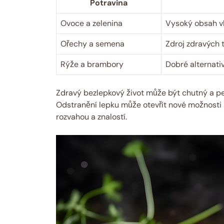
Potravina
Ovoce a ⁢zelenina
Vysoký obsah vlá
Ořechy‌ a semena
Zdroj zdravých t
Rýže a brambory
Dobré alternati
Zdravý bezlepkový život může být chutný a pestr
Odstranění lepku může otevřít nové‍ možnosti⁢ a
rozvahou a znalostí.