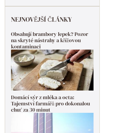
NEJNOVĚJŠÍ ČLÁNKY
Obsahují brambory lepek? Pozor
na skryté nástrahy a křížovou
kontaminaci
Domácí sýr z mléka a octa:
Tajemství farmářů pro dokonalou
chuť za 30 minut