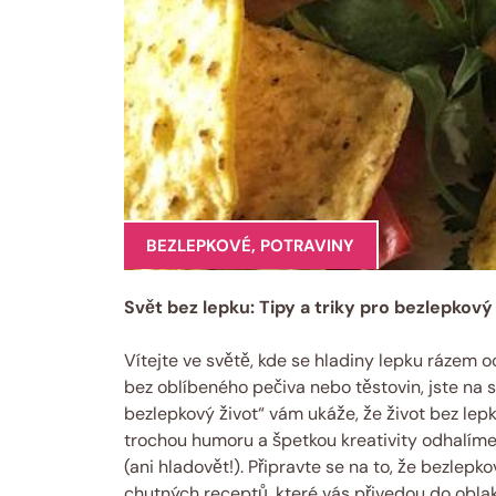
BEZLEPKOVÉ
,
POTRAVINY
Svět bez lepku: Tipy a triky pro bezlepkový⁤
Vítejte ve světě, kde⁢ se hladiny lepku rázem ‌oci
bez oblíbeného pečiva nebo‌ těstovin, jste na s
bezlepkový život“ vám ukáže, že život bez ​le
trochou humoru ​a špetkou kreativity odhalíme,
(ani⁤ hladovět!).⁣ Připravte se ‍na to, že bezlepk
⁢chutných receptů, které vás přivedou ⁤do oblak 