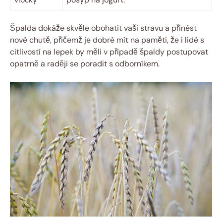
Špalda dokáže skvěle obohatit vaši ⁣stravu a‍ přinést
nové chutě, přičemž‌ je dobré‍ mít ‌na ‌paměti, ⁢že i ‌lidé s
citlivostí na‍ lepek by měli v případě špaldy postupovat
opatrně a raději se poradit s odborníkem.