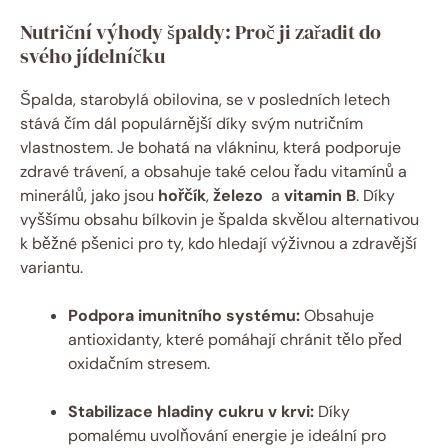
Nutriční výhody špaldy: Proč ji zařadit do
svého jídelníčku
Špalda, starobylá obilovina, se v posledních letech
stává čím⁤ dál⁢ populárnější díky svým nutričním
vlastnostem. Je bohatá‍ na vlákninu, která podporuje
zdravé⁢ trávení, a obsahuje také ‌celou řadu‌ vitamínů a
minerálů, jako ⁣jsou
hořčík
,
železo
⁤ a
vitamin‍ B
. Díky
vyššímu obsahu bílkovin⁢ je špalda skvělou alternativou
k běžné pšenici pro ty, kdo hledají výživnou a zdravější
variantu.
Podpora imunitního systému:
Obsahuje
antioxidanty, které pomáhají chránit tělo před
oxidačním stresem.
Stabilizace ​hladiny cukru v krvi:
Díky
pomalému uvolňování energie je ideální ⁣pro