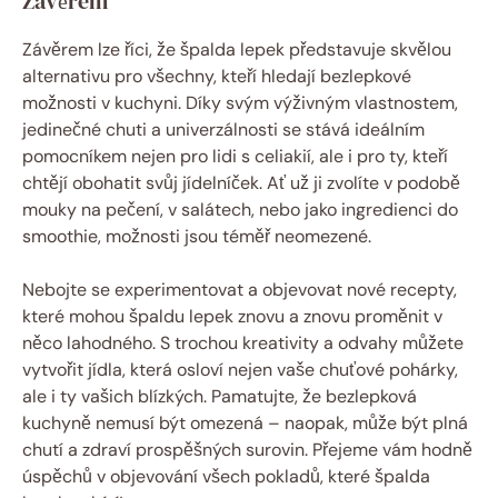
Závěrem
Závěrem lze‌ říci, že špalda lepek představuje⁣ skvělou​
alternativu pro všechny, kteří hledají bezlepkové
možnosti v ⁤kuchyni. Díky⁤ svým‍ výživným vlastnostem,
jedinečné⁣ chuti a univerzálnosti se stává ideálním
pomocníkem‍ nejen pro lidi s celiakií, ale⁣ i pro ty, ‍kteří
chtějí obohatit svůj jídelníček. Ať už ji⁤ zvolíte v podobě
mouky na pečení, v salátech, ⁤nebo jako ingredienci do
smoothie, možnosti ⁤jsou téměř neomezené.
Nebojte se experimentovat a objevovat nové recepty,
které mohou špaldu lepek znovu ⁣a znovu proměnit v
něco lahodného. S trochou kreativity a odvahy můžete
⁢vytvořit jídla, která osloví nejen vaše chuťové pohárky,
ale i ty vašich blízkých. Pamatujte, že bezlepková
kuchyně​ nemusí‌ být omezená ⁢– naopak, může být plná⁤
chutí a ‌zdraví ⁣prospěšných surovin. Přejeme vám hodně
úspěchů v objevování ⁤všech pokladů, které špalda