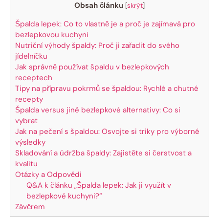
Obsah článku
[
skrýt
]
Špalda lepek: Co to ⁣vlastně ‍je a proč je zajímavá pro⁢
bezlepkovou ⁤kuchyni
Nutriční výhody špaldy: Proč ji zařadit do svého
jídelníčku
Jak‍ správně ⁢používat špaldu v bezlepkových
⁢receptech
Tipy na přípravu pokrmů‌ se​ špaldou: Rychlé a chutné
recepty
Špalda⁢ versus⁣ jiné bezlepkové alternativy: Co si⁢
vybrat
Jak na⁣ pečení‍ s špaldou: Osvojte si triky⁣ pro výborné
výsledky
Skladování a údržba špaldy: Zajistěte si čerstvost⁢ a
kvalitu
Otázky a Odpovědi
Q&A‍ k článku „Špalda lepek: Jak ji⁣ využít v
bezlepkové ​kuchyni?“
Závěrem