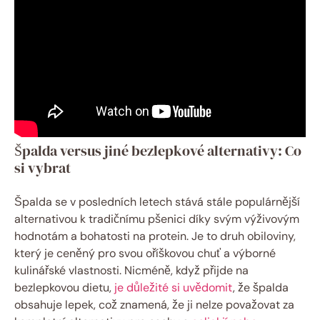
Špalda⁢ versus⁣ jiné bezlepkové alternativy: Co
si⁢ vybrat
Špalda se v posledních letech ⁢stává stále populárnější
alternativou k⁤ tradičnímu pšenici díky svým⁤ výživovým
hodnotám a​ bohatosti na protein. Je to ⁢druh ‌obiloviny,
který‍ je ceněný pro⁤ svou oříškovou chuť a výborné
kulinářské vlastnosti. Nicméně, ‍když⁢ přijde na
bezlepkovou dietu,​
je důležité si ⁢uvědomit
, že špalda⁢
obsahuje lepek,⁤ což⁣ znamená, ⁢že ji nelze považovat za