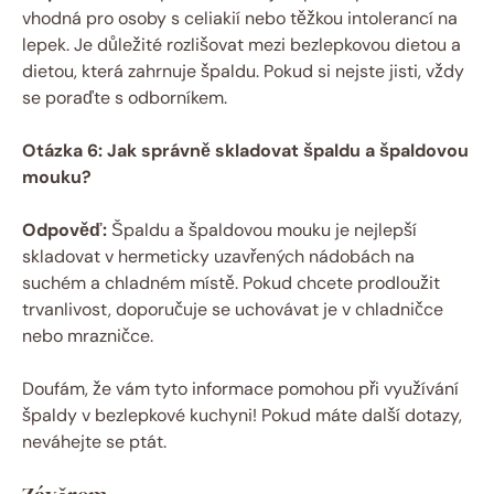
vhodná pro⁣ osoby⁢ s⁢ celiakií nebo⁣ těžkou intolerancí na
lepek. ⁤Je​ důležité rozlišovat ​mezi bezlepkovou dietou a
dietou, která ‍zahrnuje špaldu. ‌Pokud⁣ si nejste jisti,⁣ vždy
se poraďte ⁣s odborníkem.
Otázka 6: Jak⁣ správně skladovat špaldu a‌ špaldovou⁢
mouku?
Odpověď:
Špaldu a ⁢špaldovou ⁢mouku je ⁣nejlepší
skladovat v hermeticky uzavřených‍ nádobách na‌
suchém a chladném místě. Pokud‍ chcete prodloužit
trvanlivost, doporučuje se‍ uchovávat⁤ je v chladničce
nebo mrazničce.
Doufám,‍ že ⁢vám tyto⁤ informace pomohou při využívání
špaldy⁣ v bezlepkové kuchyni! Pokud máte ⁢další⁤ dotazy,
neváhejte se ptát.