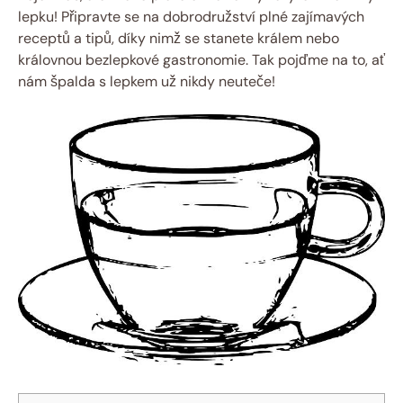
lepku!​ Připravte⁣ se na‌ dobrodružství plné⁢ zajímavých
receptů a tipů,‍ díky nimž‌ se stanete králem nebo
královnou bezlepkové gastronomie. Tak pojďme na to, ať
nám špalda s lepkem už nikdy neuteče!