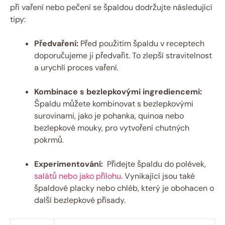
při ‍vaření ⁤nebo pečení⁢ se ‌špaldou⁢ dodržujte ​následující
⁤tipy:
Předvaření:
Před použitím⁢ špaldu ‌v receptech
doporučujeme ji předvařit. To zlepší stravitelnost
⁤a urychlí proces vaření.
Kombinace s ​bezlepkovými ingrediencemi:
Špaldu‍ můžete kombinovat s ‍bezlepkovými
surovinami, jako je pohanka, ⁣quinoa nebo
bezlepkové ⁣mouky, pro vytvoření chutných
pokrmů.
Experimentování:
⁢ Přidejte špaldu do polévek,
salátů nebo jako přílohu
. Vynikající jsou také‍
špaldové placky​ nebo ⁢chléb, který je⁤ obohacen⁢ o
⁤další⁢ bezlepkové přísady.