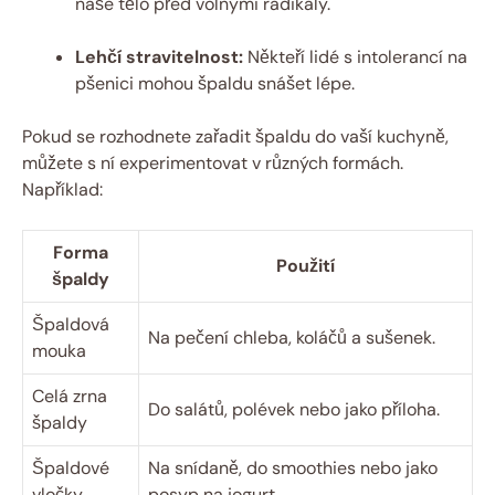
naše tělo před volnými radikály.
Lehčí stravitelnost:
Někteří lidé s intolerancí ⁤na
pšenici mohou špaldu snášet lépe.
Pokud se rozhodnete zařadit špaldu do vaší kuchyně,
můžete⁤ s ní experimentovat v různých formách.
Například:
Forma
Použití
⁢špaldy
Špaldová
Na pečení chleba, koláčů a sušenek.
mouka
Celá zrna
Do⁢ salátů, polévek​ nebo jako příloha.
špaldy
Špaldové
Na snídaně, ⁢do smoothies nebo jako
vločky
posyp na jogurt.