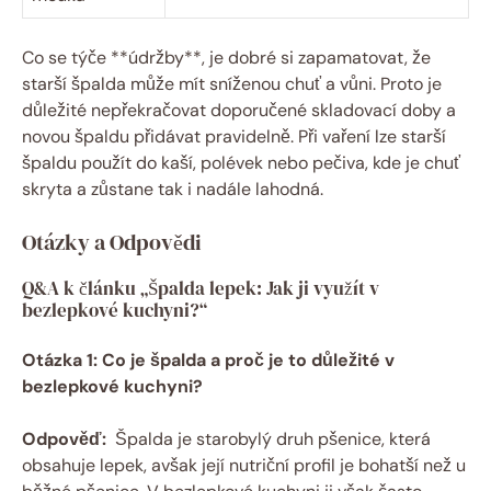
Co se týče ​**údržby**, je dobré si zapamatovat, že‌
starší špalda může⁢ mít sníženou chuť ⁤a‍ vůni. Proto je
důležité⁣ nepřekračovat doporučené skladovací⁤ doby a​
novou ‍špaldu‍ přidávat ⁤pravidelně.⁤ Při vaření lze starší​
špaldu použít do kaší, polévek nebo pečiva, kde je chuť
skryta a zůstane tak i ⁢nadále ⁣lahodná.
Otázky a Odpovědi
Q&A‍ k článku „Špalda lepek: Jak ji⁣ využít v
bezlepkové ​kuchyni?“
Otázka 1: Co je ​špalda a proč je to důležité v
‍bezlepkové‍ kuchyni?
Odpověď:
‍ Špalda je ‍starobylý ‌druh pšenice, která‍
obsahuje lepek, ‍avšak ‌její nutriční profil je bohatší než u