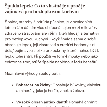
Špalda lepek: Co to ⁣vlastně ‍je a proč je
zajímavá pro⁢ bezlepkovou ⁤kuchyni
Špalda, starobylá ⁤odrůda pšenice, je v posledních‌
letech‌ čím dál tím více oblíbená nejen mezi milovníky‌
zdravého stravování, ale i těmi, kteří hledají alternativy
pro⁢ bezlepkovou kuchyni. I když špalda⁣ sama o​ sobě
obsahuje lepek, její‌ vlastnosti ⁤a nutriční hodnoty ⁤z ‍ní
dělají ⁣zajímavou složku pro pokrmy,‌ které mohou ⁤být k
lepku tolerantní. ​Při použití ⁢ve formě mouky nebo‍ jako
celozrnné zrno,​ může špalda‌ nabídnout‌ řadu benefitů.
Mezi hlavní výhody špaldy⁤ patří:
Bohatost na živiny:
Obsahuje bílkoviny,​ vlákninu⁢
a‌ minerály, jako je hořčík, zinek a‌ železo.
Vysoký obsah​ antioxidantů:
Pomáhá chránit