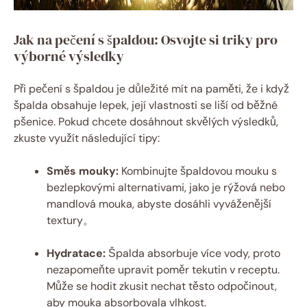
Jak na⁣ pečení‍ s špaldou: Osvojte si triky⁣ pro
výborné výsledky
Při pečení s špaldou ‌je důležité ​mít ⁤na paměti, že⁤ i když
špalda obsahuje lepek, její ​vlastnosti se liší od​ běžné
pšenice. Pokud⁣ chcete ‌dosáhnout ​skvělých výsledků,
⁤zkuste využít následující tipy:
Směs mouky:
Kombinujte špaldovou mouku ⁢s
bezlepkovými alternativami, ‍jako je rýžová nebo
mandlová mouka, abyste ​dosáhli ⁣vyváženější
textury。
Hydratace:
Špalda absorbuje‌ více vody, proto
nezapomeňte upravit poměr tekutin v ‍receptu.
Může ‌se⁢ hodit zkusit nechat ‍těsto odpočinout,
aby mouka absorbovala vlhkost.