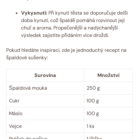
Vykysnutí:
Při kynutí ‍těsta se doporučuje delší
doba kynutí, což špaldě pomáhá ‍rozvinout její
chuť a aroma. Propečenější ⁤a nadýchanější
výsledek zajistíte přidáním více droždí.
Pokud hledáte⁢ inspiraci, zde je jednoduchý recept na
špaldové⁢ sušenky:
Surovina
Množství
Špaldová mouka
250 g
Cukr
100 ‍g
Máslo
100 g
Vejce
1 ‍ks
Prášek do pečiva
1 ⁤lžička