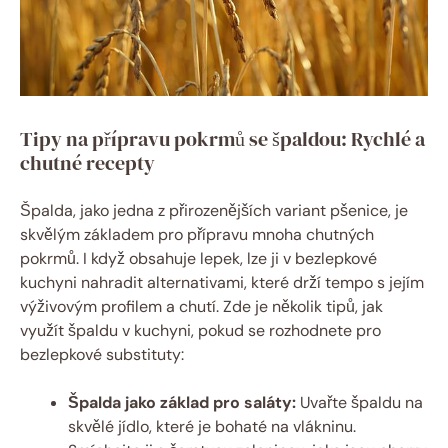
Tipy na přípravu pokrmů‌ se​ špaldou: Rychlé a
chutné recepty
Špalda, jako jedna z přirozenějších ​variant pšenice, ⁤je
skvělým základem pro přípravu ⁣mnoha‍ chutných⁢
pokrmů. I ‍když ⁣obsahuje⁢ lepek,‌ lze ji v bezlepkové
kuchyni⁣ nahradit alternativami, ‌které drží tempo s jejím
výživovým profilem⁢ a chutí. Zde je několik tipů, jak‌
využít špaldu v kuchyni, pokud se rozhodnete pro
bezlepkové substituty:
Špalda jako základ pro saláty:
Uvařte špaldu na
skvělé jídlo, které‍ je bohaté na vlákninu.