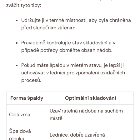
zvážit tyto tipy:
Udržujte ji v temné ⁤místnosti,⁤ aby ⁢byla chráněna
před slunečním zářením.
Pravidelně kontrolujte stav ‍skladování⁣ a v ​
případě ⁤potřeby obměňte obsah​ nádob.
Pokud máte​ špaldu v mletém stavu, je lepší ji
‌uchovávat v lednici pro zpomalení ‌oxidačních
procesů.
Forma špaldy
Optimální skladování
Uzavíratelná nádoba⁢ na suchém
Celá zrna
místě
Špaldová
Lednice,⁣ dobře uzavřená
mouka