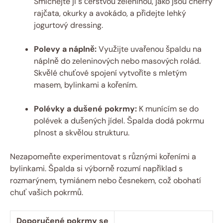
Smíchejte ji s čerstvou zeleninou, jako jsou ​cherry
rajčata, ​okurky ‍a avokádo, a přidejte lehký
jogurtový dressing.
Polevy a ‍náplně:
‍Využijte uvařenou špaldu ‍na
náplně do‍ zeleninových nebo⁤ masových rolád.
Skvělé​ chuťové spojení vytvoříte s mletým
masem, bylinkami a kořením.
Polévky a dušené‌ pokrmy:
K munícím​ se do
polévek⁤ a​ dušených jídel. ​Špalda dodá pokrmu
plnost ‍a skvělou strukturu.
Nezapomeňte experimentovat s různými kořeními a
bylinkami.⁢ Špalda ⁣si výborně ⁤rozumí například s
rozmarýnem, tymiánem nebo česnekem, což obohatí
chuť vašich pokrmů.
Doporučené pokrmy se