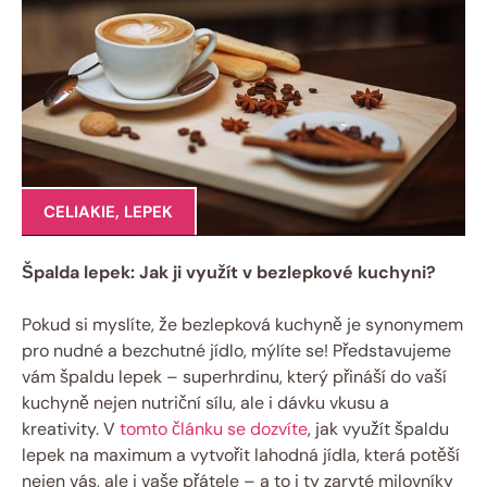
CELIAKIE
,
LEPEK
Špalda lepek: Jak ‌ji⁤ využít ⁢v bezlepkové kuchyni?
Pokud si myslíte, že bezlepková‍ kuchyně je synonymem
pro nudné a bezchutné jídlo,​ mýlíte se! Představujeme
vám⁣ špaldu lepek – superhrdinu, který přináší do vaší
kuchyně nejen nutriční⁢ sílu, ale i dávku vkusu a
kreativity. V
tomto článku se dozvíte
, jak⁣ využít špaldu
lepek⁢ na maximum a vytvořit lahodná jídla,⁤ která potěší
nejen ‌vás, ale i vaše‍ přátele – a to i ty⁣ zaryté milovníky