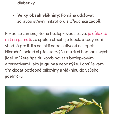
diabetiky.
Velký obsah vlákniny:
Pomáhá udržovat
zdravou střevní mikroflóru a​ předchází zácpě.
Pokud se zaměřujete ⁢na bezlepkovou stravu,
je důležité
mít na paměti
, že ⁣špalda obsahuje lepek, ‌a tedy není
vhodná pro lidi s celiakií nebo citlivostí na​ lepek.
Nicméně, pokud si přejete zvýšit nutriční hodnotu svých
jídel, můžete‍ špaldu kombinovat s bezlepkovými
alternativami, jako je
quinoa
nebo
rýže
.‍ Pomůže vám
tím⁤ dodat potřebné ⁣bílkoviny a vlákninu do vašeho​
jídelníčku.