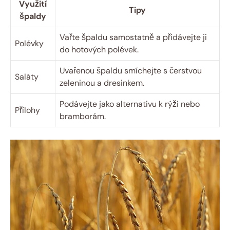
Využití
Tipy
špaldy
Vařte špaldu samostatně⁢ a​ přidávejte ji
Polévky
do hotových polévek.
Uvařenou špaldu smíchejte ‌s čerstvou
Saláty
zeleninou a dresinkem.
Podávejte⁢ jako alternativu k ​rýži nebo
Přílohy
bramborám.