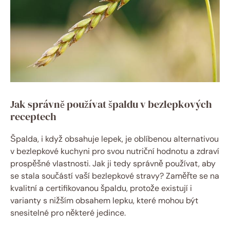
Jak‍ správně ⁢používat špaldu v bezlepkových
⁢receptech
Špalda, i když obsahuje​ lepek, je oblíbenou alternativou⁢
v bezlepkové kuchyni pro svou⁤ nutriční ‍hodnotu a zdraví⁣
prospěšné⁣ vlastnosti. Jak ji‍ tedy správně používat, ‌aby‌
se stala součástí vaší bezlepkové stravy? Zaměřte ⁣se⁢ na
​kvalitní a certifikovanou špaldu, ⁢protože existují⁣ i
varianty s nižším obsahem lepku, ​které mohou být
‍snesitelné pro ⁢některé jedince.