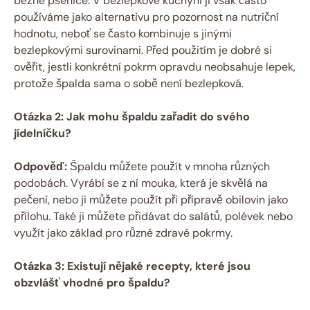
běžné pšenice. V ‌bezlepkové kuchyni ji ​však často
používáme jako ⁤alternativu pro pozornost na nutriční
hodnotu, neboť se často kombinuje s ​jinými
bezlepkovými ⁣surovinami. ​Před ​použitím je dobré si
ověřit, jestli‍ konkrétní pokrm opravdu ​neobsahuje lepek,
protože špalda ‍sama o⁢ sobě není‍ bezlepková.
Otázka 2: Jak mohu špaldu zařadit do svého
jídelníčku?
Odpověď:
Špaldu můžete použít⁤ v mnoha různých
podobách. Vyrábí ​se z ní‍ mouka, která je skvělá na​
pečení, nebo​ ji ⁤můžete použít při přípravě obilovin jako
přílohu. Také ji můžete⁢ přidávat do salátů, polévek nebo‌
využít jako⁣ základ ‌pro různé zdravé pokrmy.
Otázka ⁤3: Existují nějaké recepty, které jsou
obzvlášť ⁤vhodné pro špaldu?