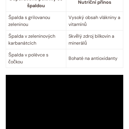
Nutriční ​přínos
špaldou
Špalda s ⁢grilovanou‌
Vysoký obsah vlákniny a
zeleninou
vitamínů
Špalda v zeleninových
Skvělý zdroj bílkovin a
karbanátcích
minerálů
Špalda v​ polévce ‍s
Bohaté na antioxidanty
čočkou