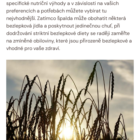
specifické nutriční výhody a v ⁢závislosti na ‍vašich
preferencích a potřebách ⁤můžete vybírat​ tu
nejvhodnější. Zatímco špalda může ​obohatit některá⁢
bezlepková ⁣jídla a poskytnout ⁤jedinečnou chuť, při
‍dodržování striktní bezlepkové⁢ diety se raději zaměřte
na⁤ zmíněné obiloviny, které jsou přirozeně bezlepkové ⁢a
vhodné‍ pro vaše zdraví.