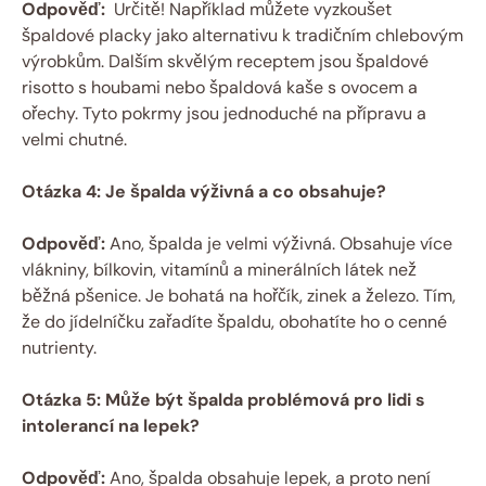
Odpověď:
⁣ Určitě! Například můžete ⁢vyzkoušet‌
špaldové placky ‌jako alternativu‌ k tradičním ⁤chlebovým
výrobkům. Dalším skvělým receptem jsou ⁤špaldové
risotto s houbami‌ nebo špaldová⁢ kaše s ovocem a
ořechy. Tyto pokrmy ⁢jsou jednoduché na ⁤přípravu a
velmi chutné.
Otázka ⁤4: Je ‌špalda výživná a co obsahuje?
Odpověď:
Ano, špalda je velmi výživná. Obsahuje více
vlákniny, bílkovin, vitamínů a minerálních látek než
běžná pšenice. Je bohatá na hořčík, zinek a ‌železo. Tím,
že do jídelníčku zařadíte špaldu, obohatíte ho ‌o⁤ cenné
nutrienty.
Otázka 5: Může být špalda problémová ​pro lidi s
intolerancí⁤ na lepek?
Odpověď:
Ano, špalda obsahuje lepek, ⁢a ⁢proto není