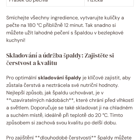
Smíchejte ⁢všechny ingredience,⁢ vytvarujte ⁣kuličky ⁣a
pečte na 180‍ °C přibližně ‍12 minut. Tak snadno ⁢si
můžete užít lahodné pečení⁤ s špaldou v bezlepkové
‍kuchyni!
Skladování a údržba špaldy: Zajistěte si
čerstvost⁢ a kvalitu
Pro‌ optimální
skladování špaldy
je klíčové zajistit, aby​
zůstala⁢ čerstvá a⁤ neztrácela své‍ nutriční hodnoty.
Nejlepší způsob, ⁤jak⁣ špaldu uchovávat, je v‌
**uzavíratelných⁢ nádobách**, které ⁣chrání před⁢ vlhkostí
⁤a ​světlem. Doporučuje se ⁤také skladovat⁢ ji​ na chladném⁣
a ⁣suchém místě,‍ ideálně ​při teplotě do 20 °C. Tímto
způsobem si zachová ⁢svou⁢ kvalitu po delší dobu.
Pro zajištění **dlouhodobé čerstvosti** špaldy můžete​