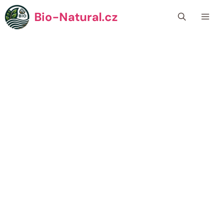
Přeskočit
Bio-Natural.cz
Me
na
obsah