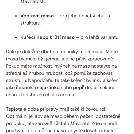
šťavnatost.
Vepřové maso
– pro jeho bohatší chuť a
strukturu.
Kuřecí nebo krůtí maso
– pro lehčí variantu.
Dále je důležité dbát na techniky mletí masa. Mleté
maso by mělo být jemné, ale ne příliš zpracované.
Pokud máte možnost, mlýnek na maso nastavte na
střední až hrubou hrubost, což pomůže zachovat
strukturu. Nepodceňujte také koření; bylinky a koření
jako
česnek
,
majoránka
nebo
pepř
dodají sekané
charakteristickou chuť a aroma.
Teplota a doba přípravy hrají také klíčovou roli.
Optimální je, aby se maso během pečení dostatečně
propeklo, ale zároveň zůstalo šťavnaté. Zde se hodí
používat teploměr na maso, abyste dosáhli ideální