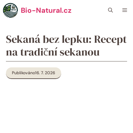
Přeskočit
Bio-Natural.cz
Me
na
obsah
Sekaná bez lepku: Recept
na tradiční sekanou
Publikováno
16. 7. 2026