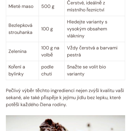
Čerstvé, ideálně z
Mleté maso
500 g
místního řeznictví
Hledejte varianty s
Bezlepková
100 g
vysokým obsahem
strouhanka
vlákniny
100 g na
Vždy čerstvá a barvami
Zelenina
volbě
pestrá
Koření a
podle
Snažte se volit bio
bylinky
chuti
varianty
Pečlivý výběr těchto ingrediencí nejen zvýší kvalitu vaší
sekané, ale také přispěje k jejímu jídlu bez lepku, které
potěší každého člena rodiny.