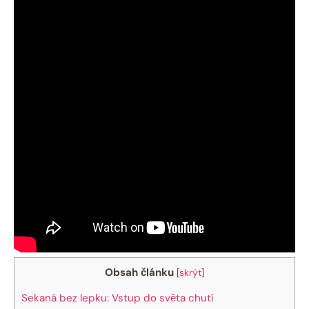
Obsah článku
[
skrýt
]
Sekaná bez lepku: Vstup do světa chutí