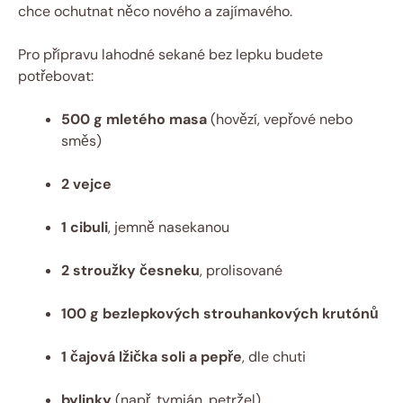
chce ochutnat něco nového a zajímavého.
Pro přípravu lahodné sekané bez lepku budete
potřebovat:
500 g mletého masa
(hovězí, vepřové nebo
směs)
2 vejce
1 cibuli
, jemně nasekanou
2 stroužky česneku
, prolisované
100 g bezlepkových strouhankových krutónů
1 čajová lžička soli a pepře
, dle chuti
bylinky
(např. tymián, petržel)