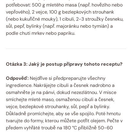
potřebovat: 500 g mletého masa (např. hovězího nebo
vepřového), 2 vejce, 100 g bezlepkových strouhank
(nebo kukuřičné mouky), 1 cibuli, 2-3 stroužky česneku,
sůl, pepř, bylinky (např. majoránku nebo tymián) a
podle chuti mrkev nebo papriku.
Otázka 3: Jaký je postup přípravy tohoto receptu?
Odpověď:
Nejdříve si předpreparujte všechny
ingredience. Nakrájejte cibuli a česnek nadrobno a
osmahněte je na pánvi, dokud nezezlátnou. V misce
smíchejte mleté maso, osmaženou cibuli a česnek,
vejce, bezlepkové strouhanky, sůl, pepř a bylinky.
Důkladně promíchejte, aby se vše spojilo. Poté hmotu
tvarujte do formy, kterou můžete potřít olejem. Pečte v
předem vyhřáté troubě na 180 °C přibližně 50-60