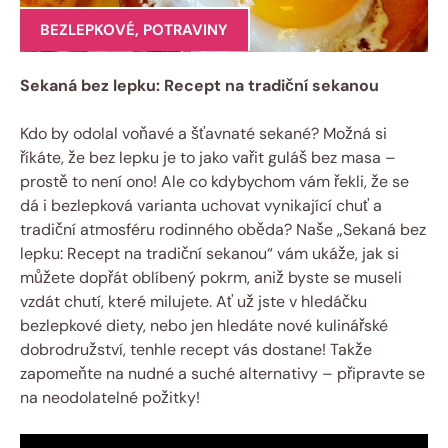
BEZLEPKOVÉ
,
POTRAVINY
Sekaná bez lepku: Recept na tradiční sekanou
Kdo by odolal voňavé a šťavnaté sekané? Možná si
říkáte, že bez lepku je to jako vařit guláš bez masa –
prostě to není ono! Ale co kdybychom vám řekli, že se
dá i bezlepková varianta uchovat vynikající chuť a
tradiční atmosféru rodinného oběda? Naše „Sekaná bez
lepku: Recept na tradiční sekanou“ vám ukáže, jak si
můžete dopřát oblíbený pokrm, aniž byste se museli
vzdát chutí, které milujete. Ať už jste v hledáčku
bezlepkové diety, nebo jen hledáte nové kulinářské
dobrodružství, tenhle recept vás dostane! Takže
zapomeňte na nudné a suché alternativy – připravte se
na neodolatelné požitky!