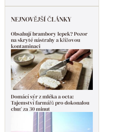
NEJNOVĚJŠÍ ČLÁNKY
Obsahují brambory lepek? Pozor
na skryté nástrahy a křížovou
kontaminaci
Domácí sýr z mléka a octa:
Tajemství farmářů pro dokonalou
chuť za 30 minut