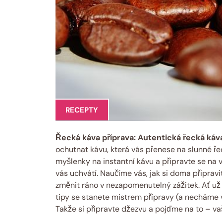
RECEPTY
Řecká káva příprava: Autentická řecká ká
ochutnat kávu, která vás přenese na slunné řec
myšlenky na instantní kávu a připravte se na v
vás uchvátí. Naučíme vás, jak si doma připravi
změnit ráno v nezapomenutelný zážitek. Ať už 
tipy se stanete mistrem přípravy (a necháme vá
Takže si připravte džezvu a pojďme na to – va