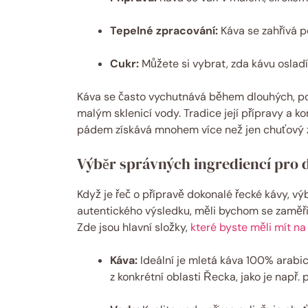
Tepelné zpracování:
Káva se zahřívá 
Cukr:
Můžete si vybrat, zda kávu osladí
Káva se často vychutnává během dlouhých, p
malým sklenicí vody. Tradice její přípravy a k
pádem získává mnohem více než jen chuťový z
Výběr správných ingrediencí pro 
Když je řeč o přípravě dokonalé řecké kávy, vý
autentického výsledku, měli bychom se zaměřit
Zde jsou hlavní složky,
které byste měli mít n
Káva:
Ideální je mletá káva 100% arabica
z konkrétní oblasti Řecka, jako je např. p