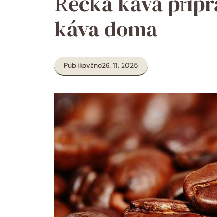
Řecká káva přípr
káva doma
Publikováno
26. 11. 2025