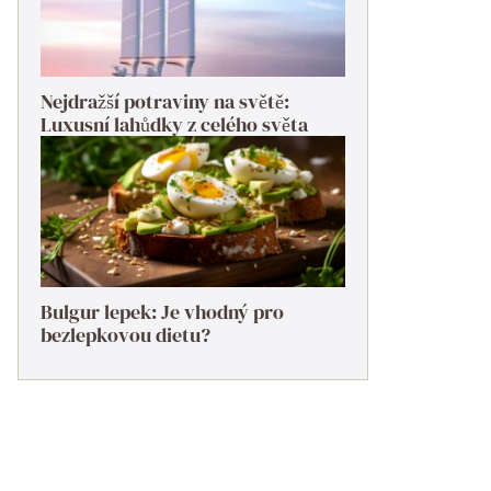
Nejdražší potraviny na světě:
Luxusní lahůdky z celého světa
Bulgur lepek: Je vhodný pro
bezlepkovou dietu?