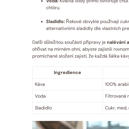
Voda:
Kvalita vody přímo ovlivňuje chu
chlóru.
Sladidlo:
Řekové obvykle používají cuk
alternativními sladidly dle vlastních pre
Další důležitou součástí přípravy je
nalévání 
ohřívat na mírném ohni, abyste zajistili rovno
promíchané složení zajistí, že každá šálka ká
Ingredience
Káva
100% arabic
Voda
Filtrovaná
Sladidlo
Cukr, med, 