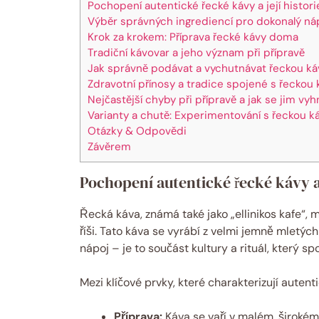
Pochopení autentické řecké kávy a její histori
Výběr správných ingrediencí pro dokonalý ná
Krok za krokem: Příprava řecké kávy doma
Tradiční kávovar a jeho význam při přípravě
Jak správně podávat a vychutnávat řeckou ká
Zdravotní přínosy a tradice spojené s řeckou
Nejčastější chyby při přípravě a jak se jim vy
Varianty a chutě: Experimentování s řeckou 
Otázky & Odpovědi
Závěrem
Pochopení autentické řecké kávy a 
Řecká káva, známá také jako „ellinikos kafe“, 
říši. Tato káva se vyrábí z velmi jemně mletých
nápoj – je to součást kultury a rituál, který sp
Mezi klíčové prvky, které charakterizují autenti
Příprava:
Káva se vaří v malém, širokém 