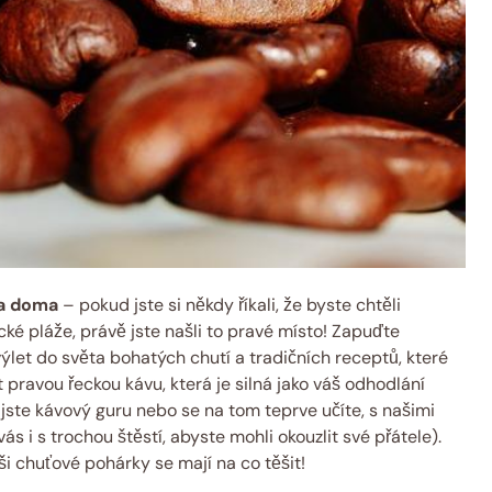
va doma
– pokud jste si někdy říkali, že byste chtěli
ké pláže, právě jste našli to pravé místo! Zapuďte
ýlet do světa bohatých chutí a tradičních receptů, které
t pravou řeckou kávu, která je silná jako váš odhodlání
jste kávový guru nebo se na tom teprve učíte, s našimi
s i s trochou štěstí, abyste mohli okouzlit své přátele).
ši chuťové pohárky se mají na co těšit!