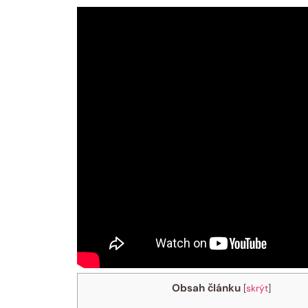
Obsah článku
[
skrýt
]