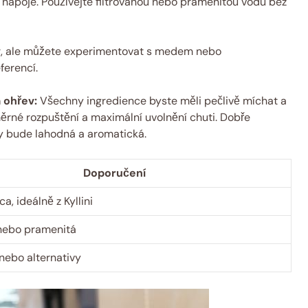
ť nápoje. Používejte filtrovanou nebo pramenitou vodu bez
r, ale můžete experimentovat s medem nebo
ferencí.
a ohřev:
Všechny ingredience byste měli pečlivě míchat a
měrné rozpuštění a maximální uvolnění chuti. Dobře
vy bude lahodná a aromatická.
Doporučení
a, ideálně z Kyllini
 nebo pramenitá
nebo alternativy