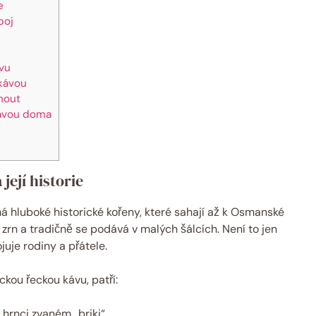
e
poj
vu
 kávou
hnout
kávou doma
její historie
má hluboké historické kořeny, které sahají až k Osmanské
 zrn a tradičně se podává v malých šálcích. Není to jen
ojuje rodiny a přátele.
ckou řeckou kávu, patří:
hrnci zvaném „briki“.