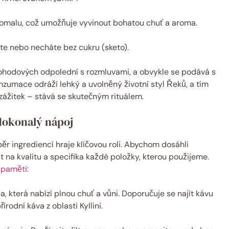
pomalu, což umožňuje vyvinout bohatou chuť a aroma.
te nebo necháte bez cukru (sketo).
ohodových odpolední s rozmluvami, a obvykle se podává s
onzumace odráží lehký a uvolněný životní styl Řeků, a tím
ážitek – stává se skutečným rituálem.
dokonalý nápoj
běr ingrediencí hraje klíčovou roli. Abychom dosáhli
 na kvalitu a specifika každé položky, kterou použijeme.
a paměti
:
, která nabízí plnou chuť a vůni. Doporučuje se najít kávu
řírodní káva z oblasti Kyllini.