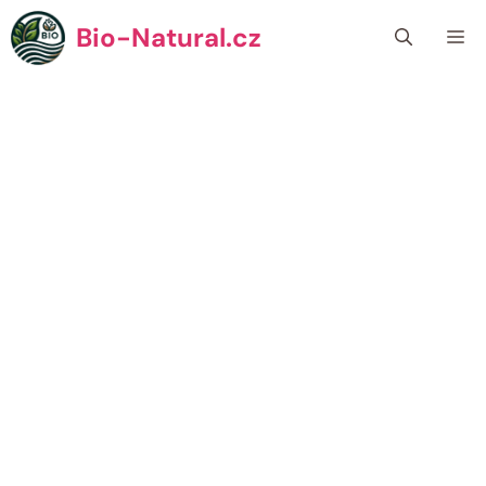
Přeskočit
Bio-Natural.cz
Me
na
obsah