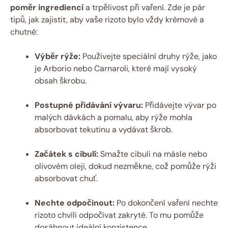
poměr ingrediencí
a trpělivost při vaření. Zde je pár
tipů, jak zajistit, aby vaše rizoto bylo vždy krémové a
chutné:
Výběr rýže:
Používejte speciální druhy rýže, jako
je Arborio nebo Carnaroli, které mají vysoký
obsah škrobu.
Postupné přidávání vývaru:
Přidávejte vývar po
malých dávkách a pomalu, aby rýže mohla
absorbovat tekutinu a vydávat škrob.
Začátek s cibulí:
Smažte cibuli na másle nebo
olivovém oleji, dokud nezměkne, což pomůže rýži
absorbovat chuť.
Nechte odpočinout:
Po dokončení vaření nechte
rizoto chvíli odpočívat zakryté. To mu pomůže
dosáhnout ideální konzistence.