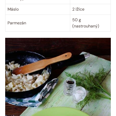
Máslo
2 lžíce
50 g
Parmezán
(nastrouhaný)