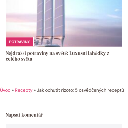
POTRAVINY
Nejdražší potraviny na světě: Luxusní lahůdky z
celého světa
Úvod
»
Recepty
»
Jak ochutit rizoto: 5 osvědčených receptů
Napsat komentář
Komentář