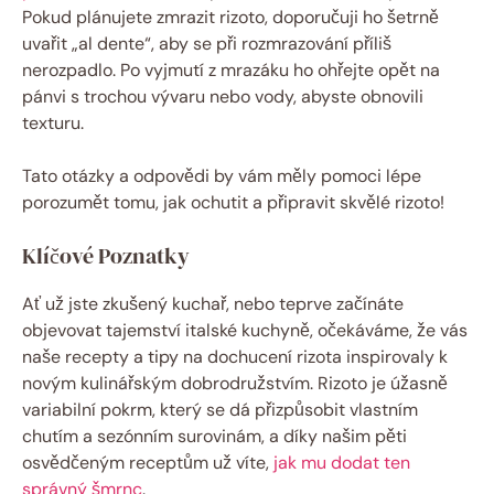
Pokud plánujete zmrazit rizoto, doporučuji ho šetrně
uvařit „al dente“, aby se při rozmrazování příliš
nerozpadlo. Po vyjmutí z mrazáku ho ohřejte opět na
pánvi s trochou vývaru nebo vody, abyste obnovili
texturu.
Tato otázky a odpovědi by vám měly pomoci lépe
porozumět tomu, jak ochutit a připravit skvělé rizoto!
Klíčové Poznatky
Ať už jste zkušený kuchař, nebo teprve začínáte
objevovat tajemství italské kuchyně, očekáváme, že vás
naše recepty a tipy na dochucení rizota inspirovaly k
novým kulinářským dobrodružstvím. Rizoto je úžasně
variabilní pokrm, který se dá přizpůsobit vlastním
chutím a sezónním surovinám, a díky našim pěti
osvědčeným receptům už víte,
jak mu dodat ten
správný šmrnc
.