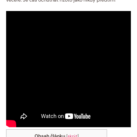
Obsah článku
[
skrýt
]