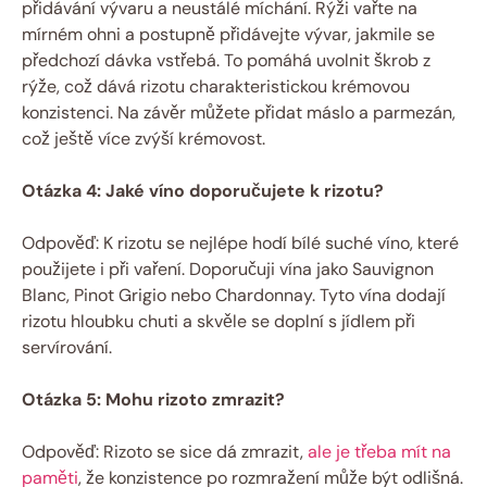
přidávání vývaru a neustálé míchání. Rýži vařte na
mírném ohni a postupně přidávejte vývar, jakmile se
předchozí dávka vstřebá. To pomáhá uvolnit škrob z
rýže, což dává rizotu charakteristickou krémovou
konzistenci. Na závěr můžete přidat máslo a parmezán,
což ještě více zvýší krémovost.
Otázka 4: Jaké víno doporučujete k rizotu?
Odpověď: K rizotu se nejlépe hodí bílé suché víno, které
použijete i při vaření. Doporučuji vína jako Sauvignon
Blanc, Pinot Grigio nebo Chardonnay. Tyto vína dodají
rizotu hloubku chuti a skvěle se doplní s jídlem při
servírování.
Otázka 5: Mohu rizoto zmrazit?
Odpověď: Rizoto se sice dá zmrazit,
ale je třeba mít na
paměti
, že konzistence po rozmražení může být odlišná.