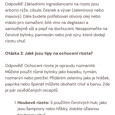
Odpověď: Základními ingrediencemi na rizoto jsou
arborio rýže, cibule, česnek a vývar (zeleninový nebo
masový). Dále budete potřebovat olivový olej nebo
máslo pro osmažení, bílé víno na deglazaci a
samozřejmě sůl a pepř na dochucení. Nezapomeňte na
čerstvé bylinky, parmezán nebo jiné sýry, které dodají
rizotu chuť.
Otázka 2: Jaké jsou tipy na ochucení rizota?
Odpověď: Ochucení rizota je opravdu rozmanité.
Můžete použít různé bylinky jako bazalku, tymián,
rozmarýn nebo petržel. Přidáním zeleniny jako je hrášek,
paprika nebo špenát můžete obohatit chuť a barvu. Zde
je pár osvědčených receptů:
Houbové rizoto:
S použítím čerstvých hub, jako
jsou šampiony nebo hříbky, získáte úžasnou
houbovou chuť.