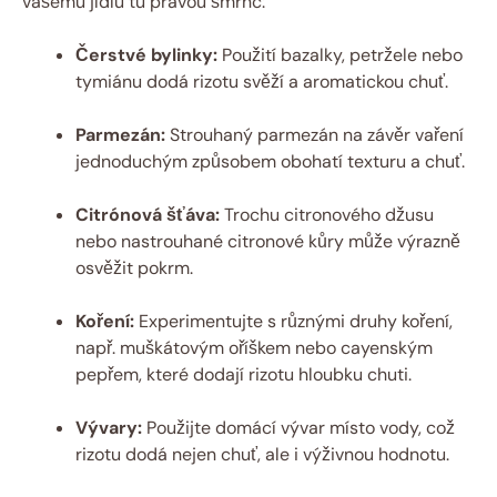
vašemu jídlu tu pravou šmrnc:
Čerstvé bylinky:
Použití bazalky, petržele nebo
tymiánu dodá rizotu svěží a aromatickou chuť.
Parmezán:
Strouhaný parmezán na závěr vaření
jednoduchým způsobem obohatí texturu a chuť.
Citrónová šťáva:
Trochu citronového džusu
nebo nastrouhané citronové kůry může výrazně
osvěžit pokrm.
Koření:
Experimentujte s různými druhy koření,
např. muškátovým oříškem nebo cayenským
pepřem, které dodají rizotu hloubku chuti.
Vývary:
Použijte domácí vývar místo vody, což
rizotu dodá nejen chuť, ale i výživnou hodnotu.