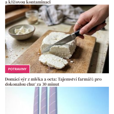
a křížovou kontaminaci
POTRAVINY
Domácí sýr z mléka a octa: Tajemství farmářů pro
dokonalou chuť za 30 minut