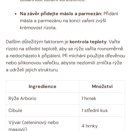
Na závěr přidejte máslo a parmezán:
Přidání
másla a parmezánu na konci vaření zvýší
krémovost rizota.
Dalším důležitým faktorem je
kontrola teploty
. Vařte
rizoto na střední teplotě, aby se rýže vařila rovnoměrně
a nedocházelo k připálení. Při míchání použijte dřevěnou
nebo silikonovou vařečku, abyste nezlomili zrníčka rýže
a udrželi jejich strukturu.
Ingredience
Množství
Rýže Arborio
1 hrnek
Cibule
1 střední kus
Vývar (zeleninový nebo
4 hrnky
masový)