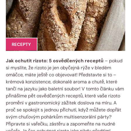
RECEPTY
Jak ochutit rizoto: 5 osvědčených receptů
– pokud
si myslíte, že rizoto je jen obyčejná rýže v bledém
omáčce, máte ještě co objevovat! Představte si to –
krémová konzistence, dokonalé aroma a chutě, které
tančí na jazyku jako baletní soubor! V tomto článku vám
přinášíme pět osvědčených receptů, které vaše rizoto
promění v gastronomický zážitek doslova na míru. A
proč se spokojit s jednou příchutí, když můžete dopřát
svým chuťovým pohárkům multisenzorální párty?
Připravte si vařečku, zástěru a zapomeňte na nudné
večeře. Je čas ochutnat rizoto jako nikdy předtím!