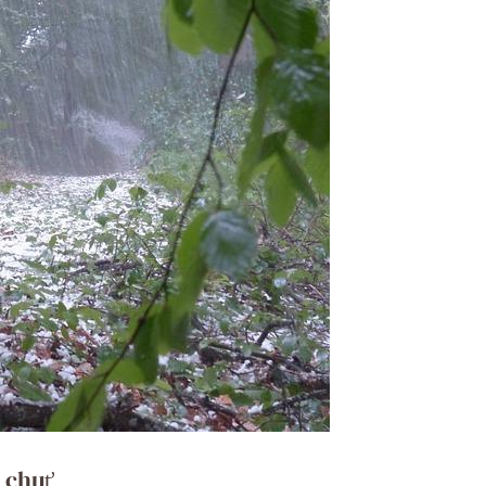
í chuť