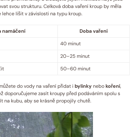
chovat svou strukturu. Celková doba vaření kroup by měla
lehce lišit v závislosti na typu kroup.
 namáčení
Doba vaření
40 minut
20–25 minut
it
50–60 minut
můžete do vody na vaření přidat i
bylinky
nebo
koření
,
též doporučujeme zasít kroupy před podáváním spolu s
t na kubu, aby se krásně propojily chutě.