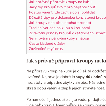
Jak správně připravit kroupy na kubu
Jaký typ kroupů zvolit pro nejlepší chuť
Postup vaření: Kde začít a co si pohlídat
Důležité tipy pro dokonalou konzistenci krou
Jak kroupy ochutit a obohatit recept
Tradiční variace na kubu s kroupami
Zdravotní přínosy kroupů v každodenní stravě
Servírování a párování kuby s nápoji
Často kladené otázky
Závěrečné myšlenky
Jak správně připravit kroupy na 
Na přípravu kroup na kubu je důležité dodržet 
uvařené. Nejprve je dobré
kroupy důkladně 
nečistoty a případné zbytky škrobu. Následně
zkrátí dobu vaření a zlepší jejich stravitelnost.
Po namočení jednoduše slijte vodu, přidejte č
více než kroup. Během vaření se kroupy pravid