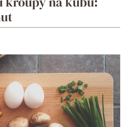
ří kroupy na kubu:
nut