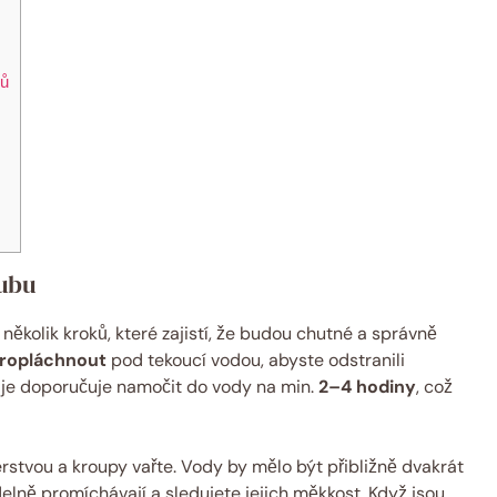
pů
kubu
několik kroků, které zajistí, že budou chutné a správně
propláchnout
pod tekoucí vodou, abyste odstranili
 je doporučuje namočit do vody na min.
2–4 hodiny
, což
erstvou a kroupy vařte. Vody by mělo být přibližně dvakrát
elně promíchávají a sledujete jejich měkkost. Když jsou