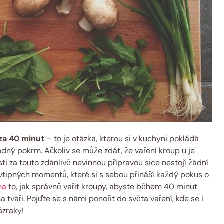
 za 40 minut
– to je otázka, kterou si v kuchyni pokládá
odný pokrm. Ačkoliv se může zdát, že vaření kroup u je
sti za touto zdánlivě nevinnou přípravou sice nestojí žádní
vtipných momentů, které si s sebou přináší každý pokus o
na
to, jak správně vařit kroupy, abyste během 40 minut
a tváři. Pojďte se s námi ponořit do světa vaření, kde se i
ázraky!