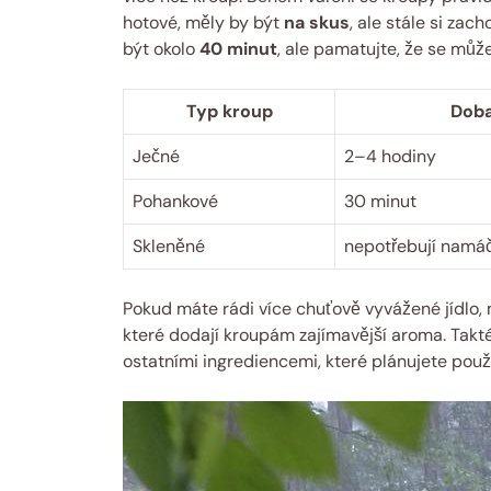
hotové, měly by být
na skus
, ale stále si za
být okolo
40 minut
, ale pamatujte, že se může 
Typ kroup
Doba
Ječné
2–4 hodiny
Pohankové
30 minut
Skleněné
nepotřebují namáč
Pokud máte rádi více chuťově vyvážené jídlo, 
které dodají kroupám zajímavější aroma. Tak
ostatními ingrediencemi, které plánujete použí