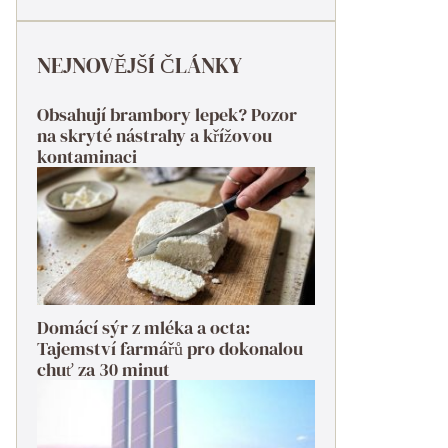
NEJNOVĚJŠÍ ČLÁNKY
Obsahují brambory lepek? Pozor
na skryté nástrahy a křížovou
kontaminaci
Domácí sýr z mléka a octa:
Tajemství farmářů pro dokonalou
chuť za 30 minut