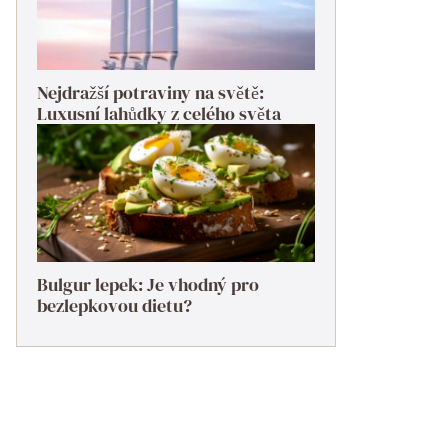
Nejdražší potraviny na světě:
Luxusní lahůdky z celého světa
Bulgur lepek: Je vhodný pro
bezlepkovou dietu?