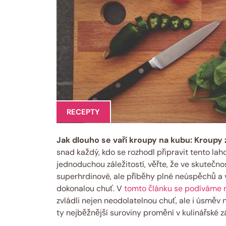
RECEPTY
Jak dlouho se vaří kroupy na kubu: Kroupy
snad každý, kdo se rozhodl připravit tento lah
jednoduchou záležitostí, věřte, že ve skutečno
superhrdinové, ale příběhy plné neúspěchů a 
dokonalou chuť. V
tomto článku se podíváme 
zvládli nejen neodolatelnou chuť, ale i úsměv n
ty nejběžnější suroviny promění v kulinářské z