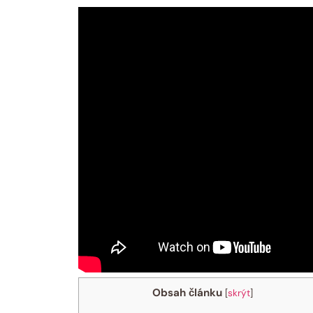
Obsah článku
[
skrýt
]