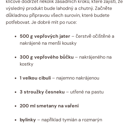
klíčové dodržet několik zásadních kroků, které zajistí, že
výsledný produkt bude lahodný a chutný. Začněte
důkladnou přípravou všech surovin, které budete
potřebovat. Je dobré mít po ruce:
500 g vepřových jater
– čerstvě očištěné a
nakrájené na menší kousky
300 g vepřového bůčku
– nakrájeného na
kostky
1 velkou cibuli
– najemno nakrájenou
3 stroužky česneku
– utřené na pastu
200 ml smetany na vaření
bylinky
– například tymián a rozmarýn