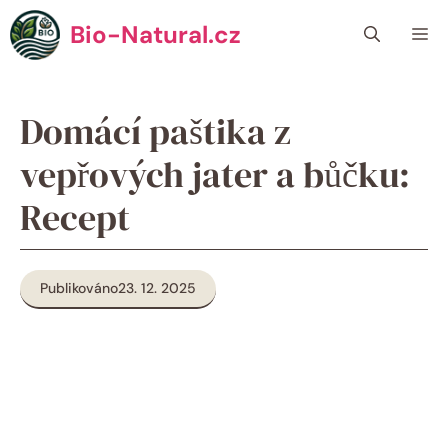
Přeskočit
Bio-Natural.cz
Me
na
obsah
Domácí paštika z
vepřových jater a bůčku:
Recept
Publikováno
23. 12. 2025