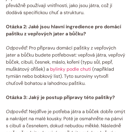
převážně používají vnitřnosti, jako jsou játra, což jí
dodává specifickou chuť a strukturu.
Otázka 2: Jaké jsou hlavní ingredience pro domácí
paštiku z vepřových jater a bůčku?
Odpověď:
Pro přípravu domácí paštiky z vepřových
jater a bůčku budete potřebovat: vepřová játra, vepřový
bůček, cibuli, česnek, máslo, koření (typu sůl, pepř,
muškátový oříšek) a
bylinky podle chuti
(například
tymián nebo bobkový list). Tyto suroviny vytvoří
chuťově bohatou a lahodnou paštiku.
Otázka 3: Jaký je postup přípravy této paštiky?
Odpověď:
Nejdříve je potřeba játra a bůček dobře omýt
a nakrájet na malé kousky. Poté je osmahněte na pánvi
s cibulí a česnekem, dokud nebudou měkké. Následně