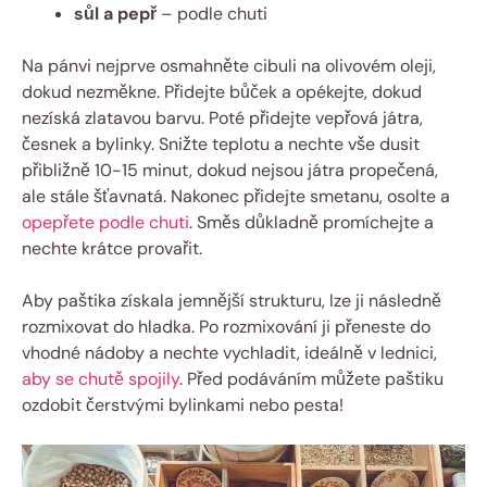
sůl a pepř
– podle chuti
Na pánvi nejprve osmahněte cibuli na olivovém oleji,
dokud nezměkne. Přidejte bůček a opékejte, dokud
nezíská zlatavou barvu. Poté přidejte vepřová játra,
česnek a bylinky. Snižte teplotu a nechte vše dusit
přibližně 10-15 minut, dokud nejsou játra propečená,
ale stále šťavnatá. Nakonec přidejte smetanu, osolte a
opepřete podle chuti
. Směs důkladně promíchejte a
nechte krátce provařit.
Aby paštika získala jemnější strukturu, lze ji následně
rozmixovat do hladka. Po rozmixování ji přeneste do
vhodné nádoby a nechte vychladit, ideálně v lednici,
aby se chutě spojily
. Před podáváním můžete paštiku
ozdobit čerstvými bylinkami nebo pesta!