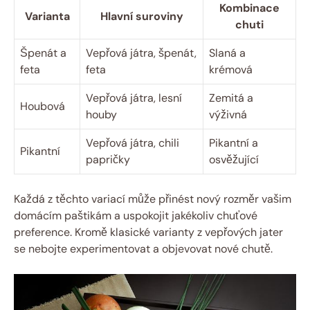
Kombinace
Varianta
Hlavní suroviny
chuti
Špenát a
Vepřová játra, špenát,
Slaná a
feta
feta
krémová
Vepřová játra, lesní
Zemitá a
Houbová
houby
výživná
Vepřová játra, chili
Pikantní a
Pikantní
papričky
osvěžující
Každá z těchto variací může přinést nový rozměr vašim
domácím paštikám a uspokojit jakékoliv chuťové
preference. Kromě klasické varianty z vepřových jater
se nebojte experimentovat a objevovat nové chutě.