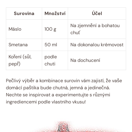
Surovina
Množství
Účel
Na zjemnění a bohatou
Máslo
100 g
chuť
Smetana
50 ml
Na dokonalou krémovost
Koření (sůl,
podle
Na dochucení
pepř)
chuti
Pečlivý výběr a kombinace surovin vám zajistí, že vaše
domácí paštika bude chutná, jemná a jedinečná.
Nechte se inspirovat a experimentujte s různými
ingrediencemi podle vlastního vkusu!