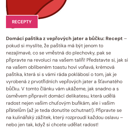
RECEPTY
Domácí paštika z vepřových jater a bůčku: Recept
–
pokud si myslíte, že paštika má být jenom to
nezajímavé, co se vměstná do plechovky, pak se
připravte na revoluci na vašem talíři! Představte si, jak si
na vašem oblíbeném toastu hoví voňavá, krémová
paštika, která si s vámi ráda poklábosí o tom, jak je
vyrobená z prvotřídních vepřových jater a šťavnatého
bůčku. V tomto článku vám ukážeme, jak snadno a s
úsměvem připravit domácí delikatesu, která udělá
radost nejen vašim chuťovým buňkám, ale i vašim
přátelům (až je teda donutíte ochutnat!). Připravte se
na kulinářský zážitek, který rozproudí každou oslavu –
nebo jen tak, když si chcete udělat radost!