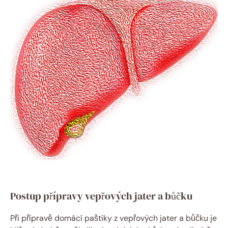
Postup přípravy vepřových jater a bůčku
Při přípravě domácí paštiky z vepřových jater a bůčku je