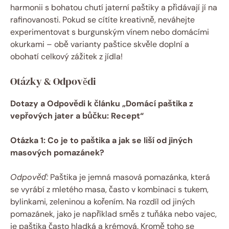
harmonii s bohatou chutí jaterní paštiky a přidávají jí na
rafinovanosti. Pokud se cítíte kreativně, neváhejte
experimentovat s burgunským vínem nebo domácími
okurkami – obě varianty paštice skvěle doplní a
obohatí celkový zážitek z jídla!
Otázky & Odpovědi
Dotazy a Odpovědi k článku „Domácí paštika z
vepřových jater a bůčku: Recept“
Otázka 1: Co je to paštika a jak se liší od jiných
masových pomazánek?
Odpověď:
Paštika je jemná masová pomazánka, která
se vyrábí z mletého masa, často v kombinaci s tukem,
bylinkami, zeleninou a kořením. Na rozdíl od jiných
pomazánek, jako je například směs z tuňáka nebo vajec,
je paštika často hladká a krémová. Kromě toho se