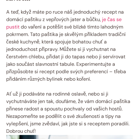
A teď, když máte po ruce náš jednoduchý recept na
domácí paštiku z vepřových jater a bůčku,
je čas se
pustit
do vaření a potěšit své blízké tímto lahodným
pokrmem. Tato paštika je skvělým příkladem tradiční
české kuchyně, která spojuje bohatou chuť a
jednoduchost přípravy. Můžete si ji vychutnat na
čerstvém chlebu, přidat ji do tapas nebo ji servírovat
jako součást slavnostní tabule. Experimentujte a
přizpůsobte si recept podle svých preferencí – třeba
přidáním různých bylinek nebo koření.
Ať už ji podáváte na rodinné oslavě, nebo si ji
vychutnáváte jen tak, doufáme, že vám domácí paštika
přinese radost a spoustu pochvaly od vašich hostů.
Nezapomeňte se podělit o své zkušenosti a tipy na
vylepšení, jsme zvědaví, jak jste si s receptem poradili.
Dobrou chuť!