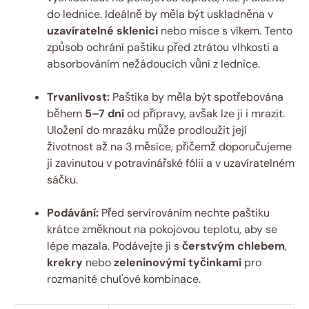
do lednice. Ideálně by měla být uskladněna v
uzavíratelné sklenici
nebo misce s víkem. Tento
způsob ochrání paštiku před ztrátou vlhkosti a
absorbováním nežádoucích vůní z lednice.
Trvanlivost:
Paštika by měla být spotřebována
během
5–7 dní
od přípravy, avšak lze ji i mrazit.
Uložení do mrazáku může prodloužit její
životnost až na 3 měsíce, přičemž doporučujeme
ji zavinutou v potravinářské fólii a v uzavíratelném
sáčku.
Podávání:
Před servírováním nechte paštiku
krátce změknout na pokojovou teplotu, aby se
lépe mazala. Podávejte ji s
čerstvým chlebem
,
krekry
nebo
zeleninovými tyčinkami
pro
rozmanité chuťové kombinace.