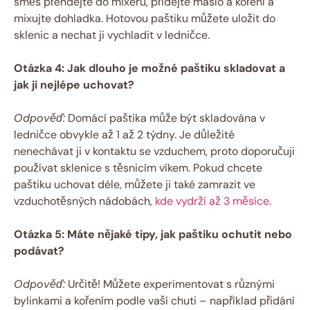
směs přendejte do mixéru, přidejte máslo a koření a
mixujte dohladka. Hotovou paštiku můžete uložit do
sklenic a nechat ji vychladit v ledničce.
Otázka 4: Jak dlouho je možné paštiku skladovat a
jak ji nejlépe uchovat?
Odpověď:
Domácí paštika může být skladována v
ledničce obvykle až 1 až 2 týdny. Je důležité
nenechávat ji v kontaktu se vzduchem, proto doporučuji
používat sklenice s těsnicím víkem. Pokud chcete
paštiku uchovat déle, můžete ji také zamrazit ve
vzduchotěsných nádobách,
kde vydrží až 3 měsíce
.
Otázka 5: Máte nějaké tipy, jak paštiku ochutit nebo
podávat?
Odpověď:
Určitě! Můžete experimentovat s různými
bylinkami a kořením podle vaší chuti – například přidání