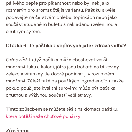
pálivého pepře pro pikantnost nebo bylinek jako
rozmarýn pro aromatičtější variantu. Paštiku skvěle
podávejte na čerstvém chlebu, topinkách nebo jako
součást studeného bufetu s nakládanou zeleninou a
chutným sýrem.
Otázka 6: Je paštika z vepřových jater zdravá volba?
Odpověď:
I když paštika může obsahovat vyšší
množství tuku a kalorií, játra jsou bohatá na bílkoviny,
železo a vitamíny. Je dobré podávat ji v rozumném
množství. Záleží také na použitých ingrediencích, takže
pokud použijete kvalitní suroviny, může být paštika
chutnou a výživnou součástí vaší stravy.
Tímto způsobem se můžete těšit na domácí paštiku,
která potěší vaše chuťové pohárky
!
Závěrem