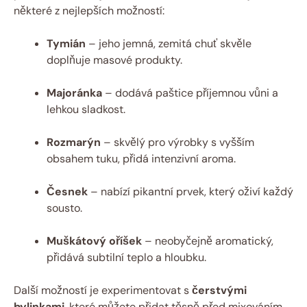
některé z nejlepších možností:
Tymián
– jeho jemná, zemitá chuť skvěle
doplňuje masové produkty.
Majoránka
– dodává paštice příjemnou vůni a
lehkou sladkost.
Rozmarýn
– skvělý pro výrobky s vyšším
obsahem tuku, přidá intenzivní aroma.
Česnek
– nabízí pikantní prvek, který oživí každý
sousto.
Muškátový oříšek
– neobyčejně aromatický,
přidává subtilní teplo a hloubku.
Další možností je experimentovat s
čerstvými
bylinkami
, které můžete přidat těsně před mixováním.