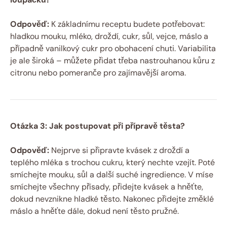
Odpověď:
K základnímu receptu budete potřebovat:
hladkou mouku, mléko, droždí, cukr, sůl, vejce, máslo a
případně vanilkový cukr pro obohacení chuti. Variabilita
je ale široká – můžete přidat třeba nastrouhanou kůru z
citronu nebo pomeranče pro zajímavější aroma.
Otázka 3: Jak postupovat při přípravě těsta?
Odpověď:
Nejprve si připravte kvásek z droždí a
teplého mléka s trochou cukru, který nechte vzejít. Poté
smíchejte mouku, sůl a další suché ingredience. V míse
smíchejte všechny přísady, přidejte kvásek a hněťte,
dokud nevznikne hladké těsto. Nakonec přidejte změklé
máslo a hněťte dále, dokud není těsto pružné.