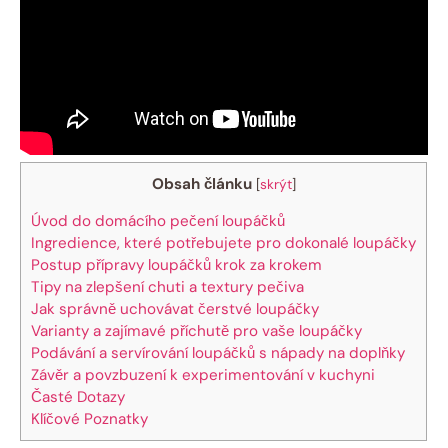
Obsah článku
[
skrýt
]
Úvod do domácího pečení loupáčků
Ingredience, které potřebujete pro dokonalé loupáčky
Postup přípravy loupáčků krok za krokem
Tipy na zlepšení chuti a textury pečiva
Jak správně uchovávat čerstvé loupáčky
Varianty a zajímavé příchutě pro vaše loupáčky
Podávání a servírování loupáčků s nápady na doplňky
Závěr a povzbuzení k experimentování v kuchyni
Časté Dotazy
Klíčové Poznatky