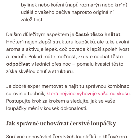
bylinek nebo koření (např. rozmarýn nebo kmín)
udělá z vašeho pečiva naprosto originální
záležitost.
Dalším důležitým aspektem je
časté těsto hnětat
.
Hnětení nejen zlepší strukturu loupáčků, ale také uvolní
aroma a aktivuje lepek, což povede k lepší spolehlivosti
a textuře. Pokud máte možnost, zkuste nechat těsto
odpočívat
v lednici přes noc – pomalu kvasící těsto
získá skvělou chuť a strukturu.
Je dobré experimentovat a najít tu správnou kombinaci
surovin a technik,
která nejvíce vyhovuje vašemu vkusu
.
Postupujte krok za krokem a sledujte, jak se vaše
loupáčky mění v kousek dokonalosti.
Jak správně uchovávat čerstvé loupáčky
Správné uchovávání čerstvých loupáčků je klíčové pro