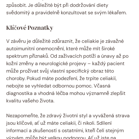
způsobit. Je důležité být při dodržování diety
svědomitý a pravidelně konzultovat se svým lékařem.
Klíčové Poznatky
V závěru je důležité zdůraznit, že celiakie je závažné
autoimunitní onemocnění, které může mít široké
spektrum příznaků. Od zažívacích potíží a únavy až po
kožní změny a neurologické projevy – každý pacient
může prožívat svůj vlastní specifický obraz této
choroby. Pokud máte podezření, že trpíte celiakií,
nebojte se vyhledat odbornou pomoc. Včasná
diagnostika a vhodná léčba mohou významně zlepšit
kvalitu vašeho života.
Nezapomeňte, že zdravý životní styl a vyvážená strava
jsou klíčové, ať už máte celiakii, či nikoli. Sdílení
informací a zkušeností s ostatními, kteří čelí stejným
výzvám, může být velkou podporou. Ať už jste na