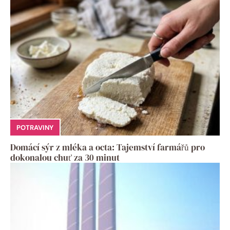
POTRAVINY
Domácí sýr z mléka a octa: Tajemství farmářů pro
dokonalou chuť za 30 minut