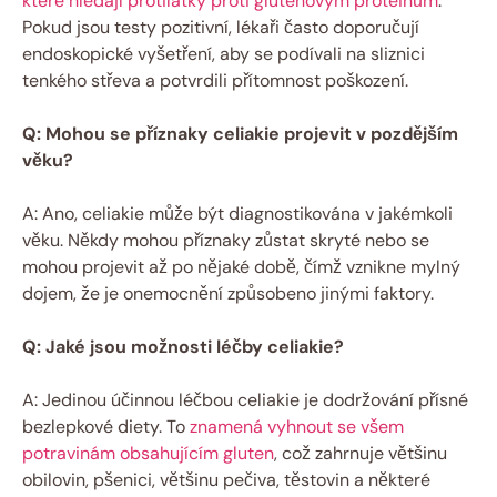
které hledají protilátky proti glutenovým proteinům
.
Pokud jsou testy pozitivní, lékaři často doporučují
endoskopické vyšetření, aby se podívali na sliznici
tenkého střeva a potvrdili přítomnost poškození.
Q: Mohou se příznaky celiakie projevit v pozdějším
věku?
A: Ano, celiakie může být diagnostikována v jakémkoli
věku. Někdy mohou příznaky zůstat skryté nebo se
mohou projevit až po nějaké době, čímž vznikne mylný
dojem, že je onemocnění způsobeno jinými faktory.
Q: Jaké jsou možnosti léčby celiakie?
A: Jedinou účinnou léčbou celiakie je dodržování přísné
bezlepkové diety. To
znamená vyhnout se všem
potravinám obsahujícím gluten
, což zahrnuje většinu
obilovin, pšenici, většinu pečiva, těstovin a některé