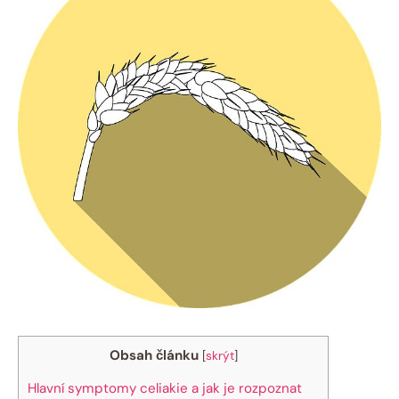
Obsah článku
[
skrýt
]
Hlavní symptomy celiakie a jak je rozpoznat