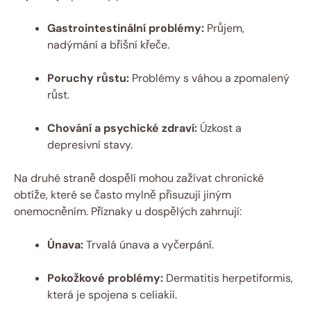
Gastrointestinální problémy:
Průjem,
nadýmání a břišní křeče.
Poruchy růstu:
Problémy s váhou a zpomalený
růst.
Chování a psychické zdraví:
Úzkost a
depresivní stavy.
Na druhé straně dospělí mohou zažívat chronické
obtíže, které se často mylně přisuzují jiným
onemocněním. Příznaky u dospělých zahrnují:
Únava:
Trvalá únava a vyčerpání.
Pokožkové problémy:
Dermatitis herpetiformis,
která je spojena s celiakií.