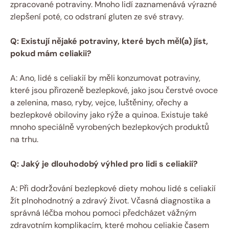
zpracované potraviny. Mnoho lidí zaznamenává výrazné
zlepšení poté, co odstraní gluten ze své stravy.
Q: Existují nějaké potraviny, které bych měl(a) jíst,
pokud mám celiakii?
A: Ano, lidé s celiakií by měli konzumovat potraviny,
které jsou přirozeně bezlepkové, jako jsou čerstvé ovoce
a zelenina, maso, ryby, vejce, luštěniny, ořechy a
bezlepkové obiloviny jako rýže a quinoa. Existuje také
mnoho speciálně vyrobených bezlepkových produktů
na trhu.
Q: Jaký je dlouhodobý výhled pro lidi s celiakií?
A: Při dodržování bezlepkové diety mohou lidé s celiakií
žít plnohodnotný a zdravý život. Včasná diagnostika a
správná léčba mohou pomoci předcházet vážným
zdravotním komplikacím, které mohou celiakie časem