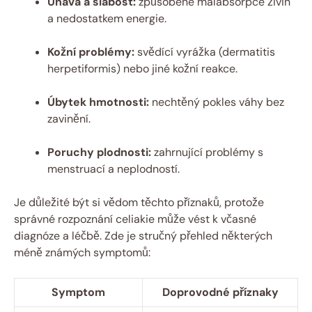
Únava a slabost:
způsobené malabsorpce živin
a nedostatkem energie.
Kožní problémy:
svědící vyrážka (dermatitis
herpetiformis) nebo jiné kožní reakce.
Úbytek hmotnosti:
nechtěný pokles váhy bez
zavinění.
Poruchy plodnosti:
zahrnující problémy s
menstruací a neplodností.
Je důležité být si vědom těchto příznaků, protože
správné rozpoznání celiakie může vést k včasné
diagnóze a léčbě. Zde je stručný přehled některých
méně známých symptomů:
Symptom
Doprovodné příznaky