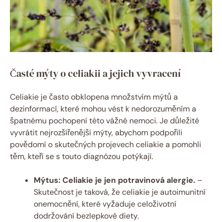
Časté mýty o celiakii a jejich vyvracení
Celiakie je často obklopena množstvím mýtů a
dezinformací, které mohou vést k nedorozuměním a
špatnému pochopení této vážné nemoci. Je důležité
vyvrátit nejrozšířenější mýty, abychom podpořili
povědomí o skutečných projevech celiakie a pomohli
těm, kteří se s touto diagnózou potýkají.
Mýtus: Celiakie je jen potravinová alergie.
–
Skutečnost je taková, že celiakie je autoimunitní
onemocnění, které vyžaduje celoživotní
dodržování bezlepkové diety.