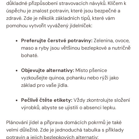
důkladné přizpůsobení stravovacích návyků. Klíčem k
úspěchu je znalost potravin, které jsou bezpečné a
zdravé. Zde je několik základních tipů, které vám
pomohou vytvořit vyvážený jídelníček:
Preferujte čerstvé potraviny:
Zelenina, ovoce,
maso a ryby jsou většinou bezlepkové a nutričně
bohaté.
Objevujte alternativy:
Místo pšenice
vyzkoušejte quinoa, pohanku nebo rýži jako
základ pro vaše jídla.
Pečlivě čtěte etikety:
Vždy zkontrolujte složení
výrobků, abyste se ujistili o absenci lepku.
Plánování jídel a příprava domácích pokrmů je také
velmi důležité. Zde je jednoduchá tabulka s příklady
potravin a jejich bezlepkových alternativ: