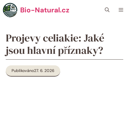
Přeskočit
Bio-Natural.cz
Me
na
obsah
Projevy celiakie: Jaké
jsou hlavní příznaky?
Publikováno
27. 6. 2026