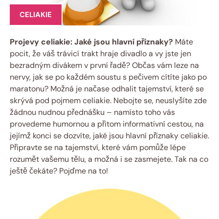
CELIAKIE
Projevy celiakie: Jaké jsou hlavní příznaky?
Máte
pocit, že váš trávicí trakt hraje divadlo a vy jste jen
bezradným divákem v první řadě? Občas vám leze na
nervy, jak se po každém soustu s pečivem cítíte jako po
maratonu? Možná je načase odhalit tajemství, které se
skrývá pod pojmem celiakie. Nebojte se, neuslyšíte zde
žádnou nudnou přednášku – namísto toho vás
provedeme humornou a přitom informativní cestou, na
jejímž konci se dozvíte, jaké jsou hlavní příznaky celiakie.
Připravte se na tajemství, které vám pomůže lépe
rozumět vašemu tělu, a možná i se zasmejete. Tak na co
ještě čekáte? Pojďme na to!