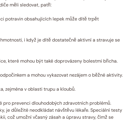
diče měli sledovat, patří:
i potravin obsahujících lepek může dítě trpět
motnosti, i když je dítě dostatečně aktivní a stravuje se
ice, které mohou být také doprovázeny bolestmi břicha.
u odpočinkem a mohou vykazovat nezájem o běžné aktivity.
a, zejména v oblasti trupu a kloubů.
é pro prevenci dlouhodobých zdravotních problémů.
ky, je důležité neodkládat návštěvu lékaře. Speciální testy
akii, což umožní včasný zásah a úpravu stravy, čímž se