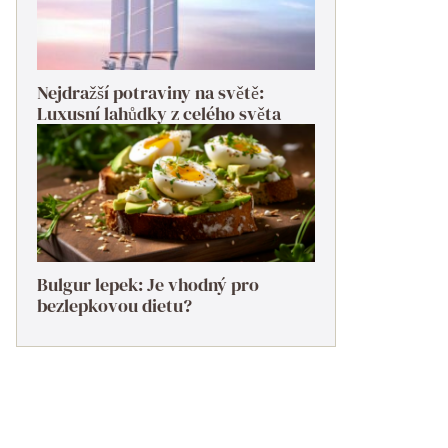
Nejdražší potraviny na světě:
Luxusní lahůdky z celého světa
Bulgur lepek: Je vhodný pro
bezlepkovou dietu?