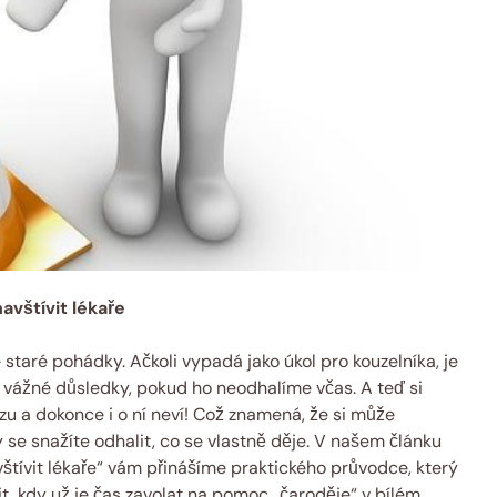
navštívit lékaře
e staré pohádky. Ačkoli vypadá jako úkol pro kouzelníka, je
 vážné důsledky, pokud ho neodhalíme včas. A teď si
zu a dokonce i o ní neví! Což znamená, že si může
se snažíte odhalit, co se vlastně děje. V našem článku
avštívit lékaře“ vám přinášíme praktického průvodce, který
t, kdy už je čas zavolat na pomoc „čaroděje“ v bílém