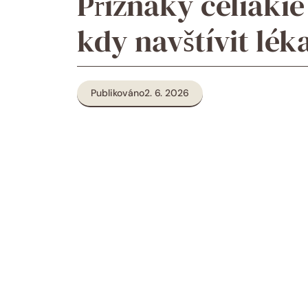
Příznaky celiakie
kdy navštívit lék
Publikováno
2. 6. 2026