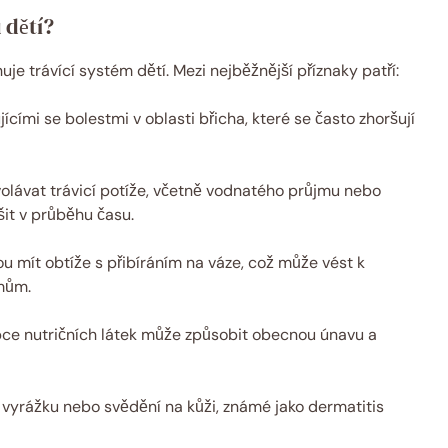
 dětí?
je trávící systém dětí. Mezi nejběžnější příznaky patří:
cími se bolestmi v oblasti břicha, které se často zhoršují
olávat trávicí potíže, včetně vodnatého průjmu nebo
šit v průběhu času.
ou mít obtíže s přibíráním na váze, což může vést k
mům.
e nutričních látek může způsobit obecnou únavu a
vyrážku nebo svědění na kůži, známé jako dermatitis