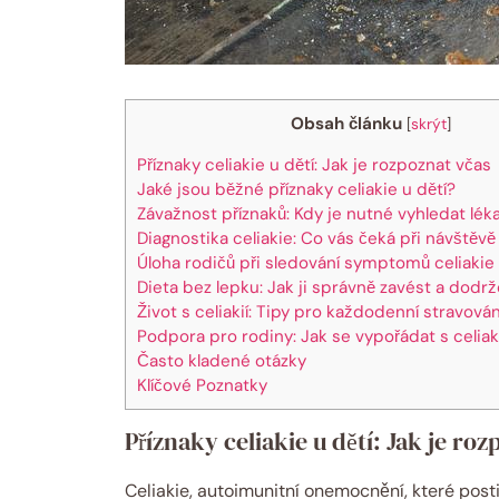
Obsah článku
[
skrýt
]
Příznaky celiakie u dětí: Jak je rozpoznat včas
Jaké jsou běžné příznaky celiakie u dětí?
Závažnost příznaků: Kdy je nutné vyhledat lé
Diagnostika celiakie: Co vás čeká při návštěvě
Úloha rodičů při sledování symptomů celiakie 
Dieta bez lepku: Jak ji správně zavést a dodr
Život s celiakií: Tipy pro každodenní stravován
Podpora pro rodiny: Jak se vypořádat s celiak
Často kladené otázky
Klíčové Poznatky
Příznaky celiakie u dětí: Jak je ro
Celiakie, autoimunitní onemocnění, které post