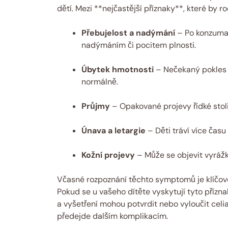
dětí. Mezi **nejčastější příznaky**, které by ro
Přebujelost a nadýmání
– Po konzumac
nadýmáním či pocitem plnosti.
Úbytek hmotnosti
– Nečekaný pokles h
normálně.
Průjmy
– Opakované projevy řídké stol
Únava a letargie
– Děti tráví více čas
Kožní projevy
– Může se objevit vyrážk
Včasné rozpoznání těchto symptomů je klíčov
Pokud se u vašeho dítěte vyskytují tyto přízna
a vyšetření mohou potvrdit nebo vyloučit celi
předejde dalším komplikacím.