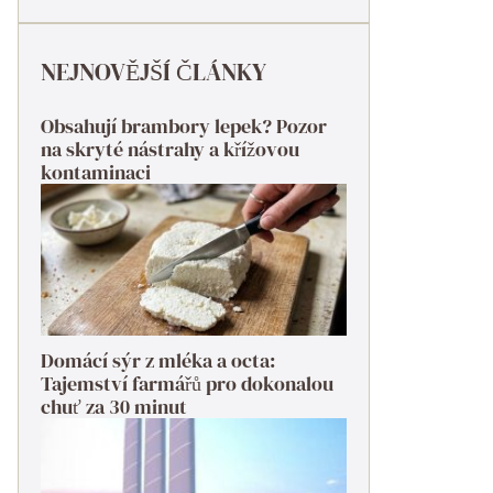
NEJNOVĚJŠÍ ČLÁNKY
Obsahují brambory lepek? Pozor
na skryté nástrahy a křížovou
kontaminaci
Domácí sýr z mléka a octa:
Tajemství farmářů pro dokonalou
chuť za 30 minut