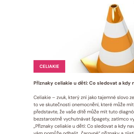
CELIAKIE
Příznaky celiakie u dětí: Co sledovat a kdy 
Celiakie – zvuk, který zní jako tajemné slovo z
to ve skutečnosti onemocnění, které může mít
představte, že vaše dítě může mít tuto diagnó
bezstarostně vychutnávat špagety, zatímco vy 
„Příznaky celiakie u dětí: Co sledovat a kdy n
vám pomůže odhalit „čarovné“ příznaky a zjisti