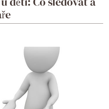
 u dětí: Co sledovat a
aře