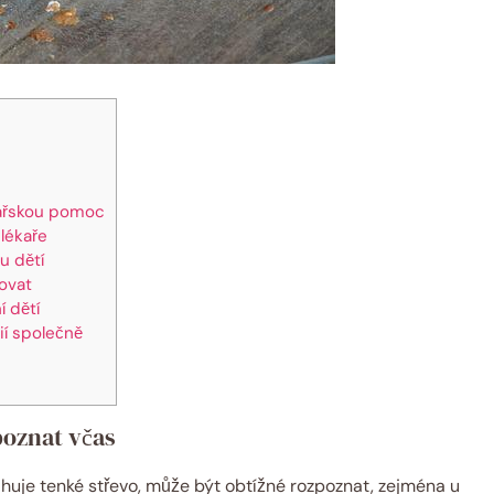
kařskou pomoc
 lékaře
u dětí
žovat
í dětí
ií společně
zpoznat včas
ihuje tenké střevo, může být obtížné rozpoznat, zejména u