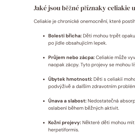
Jaké jsou běžné příznaky celiakie u
Celiakie je chronické onemocnění, které postihu
Bolesti břicha:
Děti mohou trpět opakují
po jídle obsahujícím lepek.
Průjem nebo zácpa:
Celiakie může vyv
naopak zácpy. Tyto projevy se mohou li
Úbytek hmotnosti:
Děti s celiakií moh
podvýživě a dalším zdravotním problé
Únava a slabost:
Nedostatečná absorpc
oslabení během běžných aktivit.
Kožní projevy:
Některé děti mohou mít 
herpetiformis.