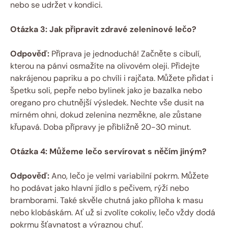
nebo se udržet v kondici.
Otázka 3: Jak připravit zdravé zeleninové lečo?
Odpověď:
Příprava je jednoduchá! Začněte s cibulí,
kterou na pánvi osmažíte na olivovém oleji. Přidejte
nakrájenou papriku a po chvíli i rajčata. Můžete přidat i
špetku soli, pepře nebo bylinek jako je bazalka nebo
oregano pro chutnější výsledek. Nechte vše dusit na
mírném ohni, dokud zelenina nezměkne, ale zůstane
křupavá. Doba přípravy je přibližně 20-30 minut.
Otázka 4: Můžeme lečo servírovat s něčím jiným?
Odpověď:
Ano, lečo je velmi variabilní pokrm. Můžete
ho podávat jako hlavní jídlo s pečivem, rýží nebo
bramborami. Také skvěle chutná jako příloha k masu
nebo klobáskám. Ať už si zvolíte cokoliv, lečo vždy dodá
pokrmu šťavnatost a výraznou chuť.