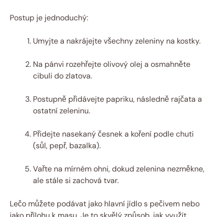
Postup je jednoduchý:
Umyjte a nakrájejte všechny zeleniny na kostky.
Na pánvi rozehřejte olivový olej a osmahněte
cibuli do zlatova.
Postupně přidávejte papriku, následně rajčata a
ostatní zeleninu.
Přidejte nasekaný česnek a koření podle chuti
(sůl, pepř, bazalka).
Vařte na mírném ohni, dokud zelenina nezměkne,
ale stále si zachová tvar.
Lečo můžete podávat jako hlavní jídlo s pečivem nebo
jako přílohu k masu. Je to skvělý způsob, jak využít