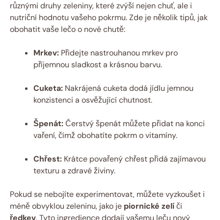
různými druhy zeleniny, které zvýší nejen chuť, ale i
nutriční hodnotu vašeho pokrmu. Zde je několik tipů, jak
obohatit vaše lečo o nové chutě:
Mrkev:
Přidejte nastrouhanou mrkev pro
příjemnou sladkost a krásnou barvu.
Cuketa:
Nakrájená cuketa dodá jídlu jemnou
konzistenci a osvěžující chutnost.
Špenát:
Čerstvý špenát můžete přidat na konci
vaření, čímž obohatíte pokrm o vitamíny.
Chřest:
Krátce povařený chřest přidá zajímavou
texturu a zdravé živiny.
Pokud se nebojíte experimentovat, můžete vyzkoušet i
méně obvyklou zeleninu, jako je
piornické zelí
či
ředkev
. Tyto ingredience dodají vašemu leču nový