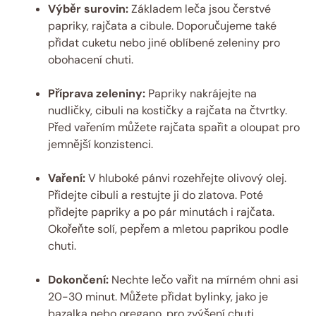
Výběr surovin:
Základem leča jsou čerstvé
papriky, rajčata a cibule. Doporučujeme také
přidat cuketu nebo jiné oblíbené zeleniny pro
obohacení chuti.
Příprava zeleniny:
Papriky nakrájejte na
nudličky, cibuli na kostičky a rajčata na čtvrtky.
Před vařením můžete rajčata spařit a oloupat pro
jemnější konzistenci.
Vaření:
V hluboké pánvi rozehřejte olivový olej.
Přidejte cibuli a restujte ji do zlatova. Poté
přidejte papriky a po pár minutách i rajčata.
Okořeňte solí, pepřem a mletou paprikou podle
chuti.
Dokončení:
Nechte lečo vařit na mírném ohni asi
20-30 minut. Můžete přidat bylinky, jako je
bazalka nebo oregano, pro zvýšení chuti.