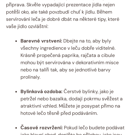
příprava. Skvěle vypadající prezentace jídla nejen
potěší oko, ale také povzbudí chuť k jídlu. Během
servírování leča je dobré dbát na některé tipy, které
vaše jídlo ozvláštní:
Barevné vrstvení:
Dbejte na to, aby byly
všechny ingredience v leču dobře viditelné.
Krásně propečená paprika, rajčata a cibule
mohou být servírována v dekorativním misce
nebo na talíři tak, aby se jednotlivé barvy
prolínaly.
Bylinková ozdoba:
Čerstvé bylinky, jako je
petržel nebo bazalka, dodají pokrmu svěžest a
atraktivní vzhled. Můžete je posypat přímo na
hotové lečo těsně před podáváním.
Časové rozvržení:
Pokud lečo budete podávat
jako hlavní chod, doplňte ho přílohou, jako jsou