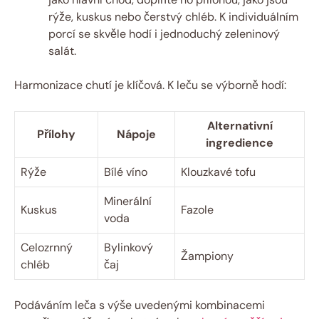
rýže, kuskus nebo čerstvý chléb. K individuálním
porcí se skvěle hodí i jednoduchý zeleninový
salát.
Harmonizace chutí je klíčová. K leču se výborně hodí:
Alternativní
Přílohy
Nápoje
ingredience
Rýže
Bílé víno
Klouzkavé tofu
Minerální
Kuskus
Fazole
voda
Celozrnný
Bylinkový
Žampiony
chléb
čaj
Podáváním leča s výše uvedenými kombinacemi