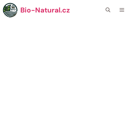
Přeskočit
Bio-Natural.cz
Me
na
obsah