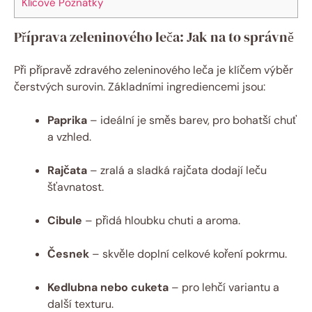
Klíčové Poznatky
Příprava zeleninového leča: Jak na to správně
Při přípravě zdravého zeleninového leča je klíčem výběr
čerstvých surovin. Základními ingrediencemi jsou:
Paprika
– ideální je směs barev, pro bohatší chuť
a vzhled.
Rajčata
– zralá a sladká rajčata dodají leču
šťavnatost.
Cibule
– přidá hloubku chuti a aroma.
Česnek
– skvěle doplní celkové koření pokrmu.
Kedlubna nebo cuketa
– pro lehčí variantu a
další texturu.