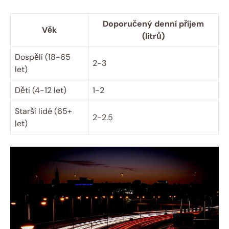
Doporučený denní příjem
Věk
(litrů)
Dospělí (18-65
2-3
let)
Děti (4-12 let)
1-2
Starší lidé (65+
2-2.5
let)