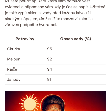
Můžete použít aplikaci, která vám pomůže vést
evidenci a připomene vám, kdy je čas se napít. Užitečné
je také vypít sklenici vody před každou kávou či
sladkým nápojem, čímž snížíte množství kalorií a
zároveň podpoříte hydrataci.
Potraviny
Obsah vody (%)
Okurka
95
Meloun
92
Rajče
94
Jahody
91