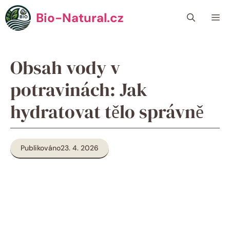
Přeskočit
Bio-Natural.cz
Me
na
obsah
Obsah vody v
potravinách: Jak
hydratovat tělo správně
Publikováno
23. 4. 2026