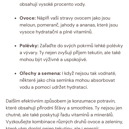
obsahují vysoké procento vody.
Ovoce:
Náplň vaší stravy ovocem jako jsou
meloun, pomeranč, jahody a ananas, které jsou
vysoce hydratační a plné vitamínů.
Polévky:
Zařaďte do svých pokrmů lehké polévky
a vývary. Ty nejen zvyšují příjem tekutin, ale také
mohou být výživné a uspokojivé.
Ořechy a semena:
I když nejsou tak vodnaté,
některé jako chia semínka mohou absorbovat
vodu a pomoci udržet hydrataci.
Dalším efektivním způsobem je konzumace potravin,
které obsahují přírodní šťávy a smoothies. Ty nejsou jen
chutné, ale také poskytují řadu vitamínů a minerálů.
Vyzkoušejte kombinace různých druhů ovoce a zeleniny,
které vám doplní nejen tekutiny, ale i energii: