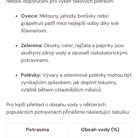
několik doporučení pro výběr takových potravin:
Ovoce:
Melouny, jahody, borůvky nebo
grapefruit patří mezi nejlepší volby díky své
šťavnatosti.
Zelenina:
Okurky, celer, rajčata a papriky jsou
skvělými zdroji vody a zároveň nízkokalorickými
potravinami.
Polévky:
Vývary a zeleninové polévky mohou být
vynikajícím způsobem, jak doplnit tekutiny,
zvláště během chladnějších měsíců.
Pro lepší přehled o obsahu vody v některých
populárních potravinách přinášíme následující tabulku:
Potravina
Obsah vody (%)