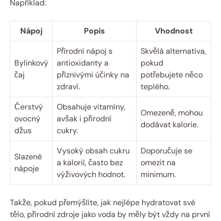
Například:
Nápoj
Popis
Vhodnost
Přírodní nápoj s
Skvělá alternativa,
Bylinkový
antioxidanty a
pokud
čaj
příznivými účinky na
potřebujete něco
zdraví.
teplého.
Čerstvý
Obsahuje vitamíny,
Omezeně, mohou
ovocný
avšak i přírodní
dodávat kalorie.
džus
cukry.
Vysoký obsah cukru
Doporučuje se
Slazené
a kalorií, často bez
omezit na
nápoje
výživových hodnot.
minimum.
Takže, pokud přemýšlíte, jak nejlépe hydratovat své
tělo, přírodní zdroje jako voda by měly být vždy na první