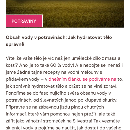
POTRAVINY
Obsah vody v potravinách: Jak hydratovat tělo
správně
Víte, že vaše tělo je víc než jen umělecké dílo z masa a
kostí? Ano, je to také 60 % vody! Ale nebojte se, nenašli
jsme žádné tajné recepty na vodní melouny s
přídavkem vody – v
dnešním článku se podíváme na
to,
jak správně hydratovat tělo a držet se na vlně zdraví.
Ponoříme se do fascinujícího světa obsahu vody v
potravinách, od šťavnatých jahod po křupavé okurky.
Připravte se na zábavnou jízdu plnou chutných
informací, které vám pomohou nejen přežít, ale také
zářit jako vánoční stromeček na Silvestra! Tak vezměte
sklenici vody a pojďme se naučit, jak dostat do vašeho