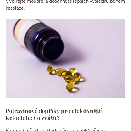
Vybírejte moudře, a dosáhněte lepších výsledků během
ketofáze.
Potravinové doplňky pro efektivnější
ketodietu: Co zvážit?
Při ketodietě, která klade důraz na nízký příjem