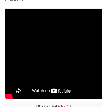
Obsah článku
[
skrýt
]