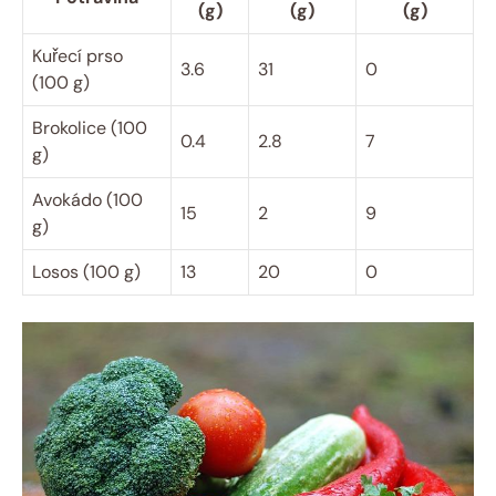
(g)
(g)
(g)
Kuřecí prso
3.6
31
0
(100 g)
Brokolice (100
0.4
2.8
7
g)
Avokádo (100
15
2
9
g)
Losos (100 g)
13
20
0