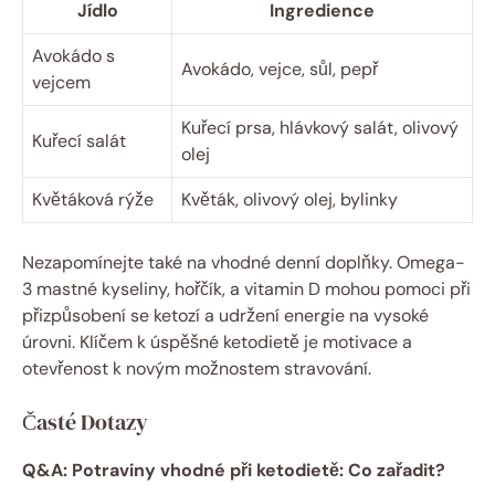
Jídlo
Ingredience
Avokádo s
Avokádo, vejce, sůl, pepř
vejcem
Kuřecí prsa, hlávkový salát, olivový
Kuřecí salát
olej
Květáková rýže
Květák, olivový olej, bylinky
Nezapomínejte také na vhodné denní doplňky. Omega-
3 mastné kyseliny, hořčík, a vitamin D mohou pomoci při
přizpůsobení se ketozí a udržení energie na vysoké
úrovni. Klíčem k úspěšné ketodietě je motivace a
otevřenost k novým možnostem stravování.
Časté Dotazy
Q&A: Potraviny vhodné při ketodietě: Co zařadit?