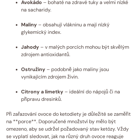
Avokádo
– bohaté na zdravé tuky a velmi nízké
na sacharidy.
Maliny
– obsahují vlákninu a mají nízký
glykemický index.
Jahody
– v malých porcích mohou být skvělým
zdrojem antioxidantů.
Ostružiny
– podobně jako maliny jsou
vynikajícím zdrojem živin.
Citrony a limetky
– ideální do nápojů či na
přípravu dresinků.
Při zařazování ovoce do ketodiety je důležité se zaměřit
na **porce**. Doporučené množství by mělo být
omezeno, aby se udržel požadovaný stav ketózy. Vždy
se vyplatí sledovat, jak na různý druh ovoce reaguje