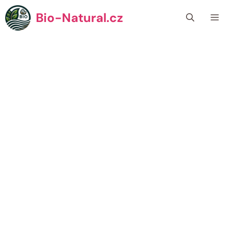
Přeskočit
Bio-Natural.cz
Me
na
obsah