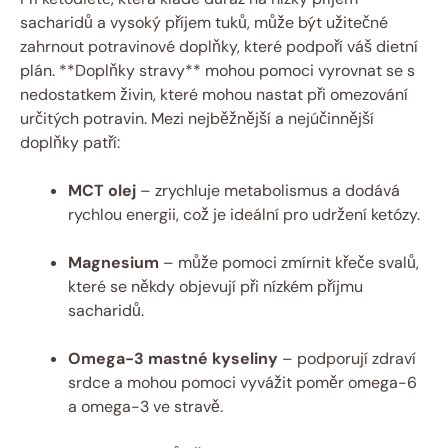
sacharidů a vysoký příjem tuků, může být užitečné
zahrnout potravinové doplňky, které podpoří váš dietní
plán. **Doplňky stravy** mohou pomoci vyrovnat se s
nedostatkem živin, které mohou nastat při omezování
určitých potravin. Mezi nejběžnější a nejúčinnější
doplňky patří:
MCT olej
– zrychluje metabolismus a dodává
rychlou energii, což je ideální pro udržení ketózy.
Magnesium
– může pomoci zmírnit křeče svalů,
které se někdy objevují při nízkém příjmu
sacharidů.
Omega-3 mastné kyseliny
– podporují zdraví
srdce a mohou pomoci vyvážit poměr omega-6
a omega-3 ve stravě.