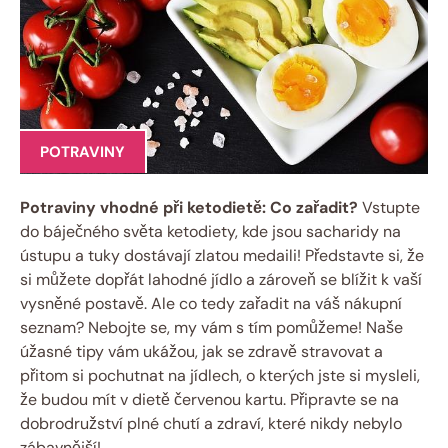
POTRAVINY
Potraviny vhodné při ketodietě: Co zařadit?
Vstupte
do báječného světa ketodiety, kde jsou sacharidy na
ústupu a tuky dostávají zlatou medaili! Představte si, že
si můžete dopřát lahodné jídlo a zároveň se blížit k vaší
vysněné postavě. Ale co tedy zařadit na váš nákupní
seznam? Nebojte se, my vám s tím pomůžeme! Naše
úžasné tipy vám ukážou, jak se zdravě stravovat a
přitom si pochutnat na jídlech, o kterých jste si mysleli,
že budou mít v dietě červenou kartu. Připravte se na
dobrodružství plné chutí a zdraví, které nikdy nebylo
zábavnější!