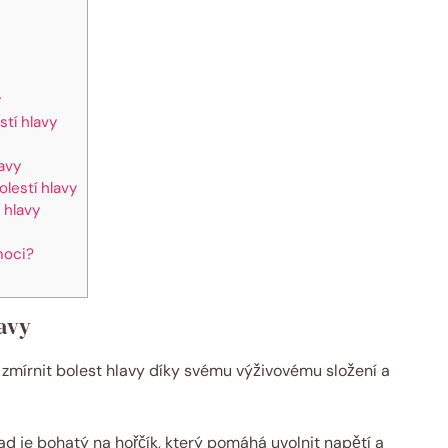
y
tí hlavy
lavy
olestí hlavy
 hlavy
moci?
lavy
 zmírnit bolest hlavy díky svému výživovému složení a
ad je bohatý na hořčík, který pomáhá uvolnit napětí a