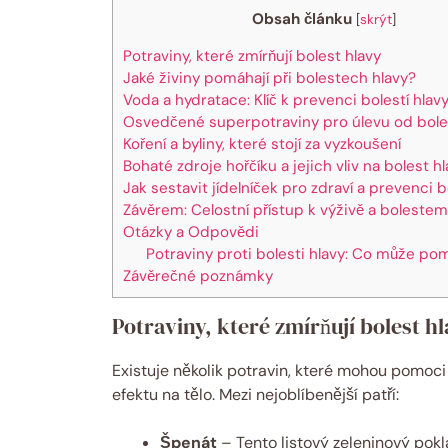
Obsah článku
[
skrýt
]
Potraviny, které zmírňují bolest hlavy
Jaké živiny pomáhají při bolestech hlavy?
Voda a hydratace: Klíč k prevenci bolestí hlav
Osvedčené superpotraviny pro úlevu od boles
Koření a byliny, které stojí za vyzkoušení
Bohaté zdroje hořčíku a jejich vliv na bolest h
Jak sestavit jídelníček pro zdraví a prevenci b
Závěrem: Celostní přístup k výživě a bolestem
Otázky a Odpovědi
Potraviny proti bolesti hlavy: Co může po
Závěrečné poznámky
Potraviny, které zmírňují bolest h
Existuje několik potravin, které mohou pomoci
efektu na tělo. Mezi nejoblíbenější patří:
Špenát
– Tento listový zeleninový pokl