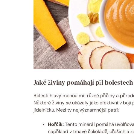
Jaké živiny pomáhají při bolestech
Bolesti hlavy mohou mít různé příčiny a příro
Některé živiny se ukázaly jako efektivní v boji
jídelníčku. Mezi ty nejvýznamnější patří:
Hořčík:
Tento minerál pomáhá uvolňovat 
například v tmavé čokoládě, ořeších a ze