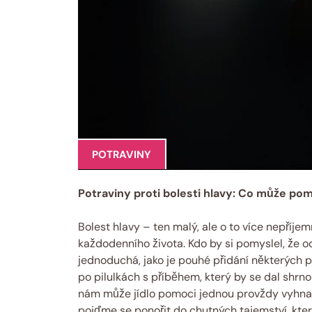
POTRAVINY
Potraviny proti bolesti hlavy: Co může po
Bolest hlavy – ten malý, ale o to více nepříj
každodenního života. Kdo by si pomyslel, že o
jednoduchá, jako je pouhé přidání některých p
po pilulkách s příběhem, který by se dal shrnou
nám může jídlo pomoci jednou provždy vyhnat b
pojďme se ponořit do chutných tajemství, kter