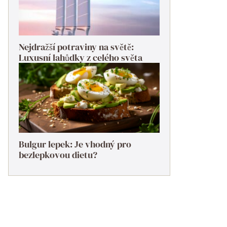
Nejdražší potraviny na světě:
Luxusní lahůdky z celého světa
Bulgur lepek: Je vhodný pro
bezlepkovou dietu?