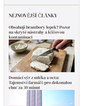
NEJNOVĚJŠÍ ČLÁNKY
Obsahují brambory lepek? Pozor
na skryté nástrahy a křížovou
kontaminaci
Domácí sýr z mléka a octa:
Tajemství farmářů pro dokonalou
chuť za 30 minut