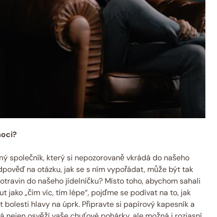
moci?
emný společník, který si nepozorovaně vkrádá do našeho
dpověď na otázku, jak se s ním vypořádat, může být tak
otravin do našeho jídelníčku? Místo toho, abychom sahali
t jako „čím víc, tím lépe“, pojďme se podívat na to, jak
olesti hlavy na úprk. Připravte si papírový kapesník a
á nejen osvěží vaše chuťové pohárky, ale možná i rozjasní