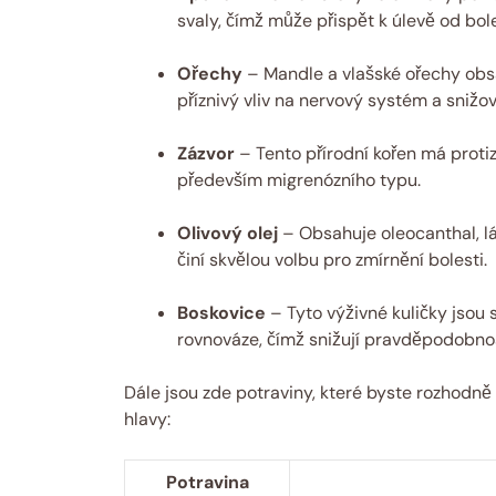
svaly, čímž může přispět k úlevě od bole
Ořechy
– Mandle a vlašské ořechy obsa
příznivý vliv na nervový systém a snižov
Zázvor
– Tento přírodní kořen má protiz
především migrenózního typu.
Olivový olej
– Obsahuje oleocanthal, lá
činí skvělou volbu pro zmírnění bolesti.
Boskovice
– Tyto výživné kuličky jsou
rovnováze, čímž snižují pravděpodobnost
Dále jsou zde potraviny, které byste rozhodně 
hlavy:
Potravina