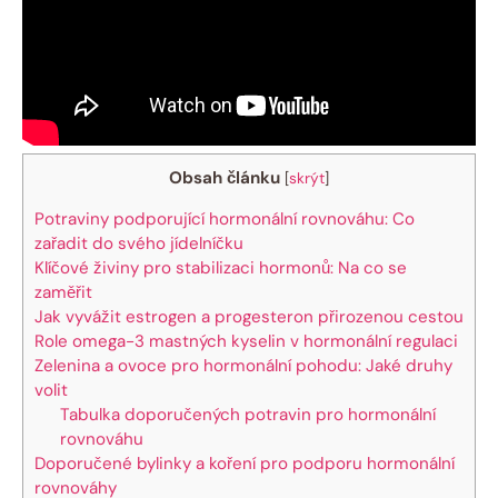
Obsah článku
[
skrýt
]
Potraviny podporující hormonální rovnováhu: Co
zařadit do svého jídelníčku
Klíčové živiny pro stabilizaci hormonů: Na co se
zaměřit
Jak vyvážit estrogen a progesteron přirozenou cestou
Role omega-3 mastných kyselin v hormonální regulaci
Zelenina a ovoce pro hormonální pohodu: Jaké druhy
volit
Tabulka doporučených potravin pro hormonální
rovnováhu
Doporučené bylinky a koření pro podporu hormonální
rovnováhy