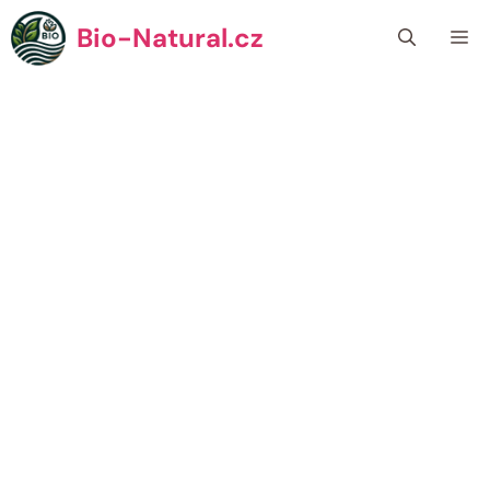
Přeskočit
Bio-Natural.cz
Me
na
obsah