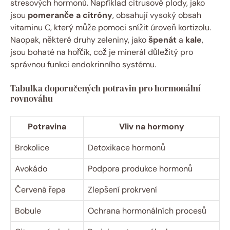
stresových hormonů. Například citrusové plody, jako
jsou
pomeranče a citróny
, obsahují vysoký obsah
vitaminu C, který může pomoci snížit úroveň kortizolu.
Naopak, některé druhy zeleniny, jako
špenát
a
kale
,
jsou bohaté na hořčík, což je minerál důležitý pro
správnou funkci endokrinního systému.
Tabulka doporučených potravin pro hormonální
rovnováhu
Potravina
Vliv na hormony
Brokolice
Detoxikace hormonů
Avokádo
Podpora produkce hormonů
Červená řepa
Zlepšení prokrvení
Bobule
Ochrana hormonálních procesů