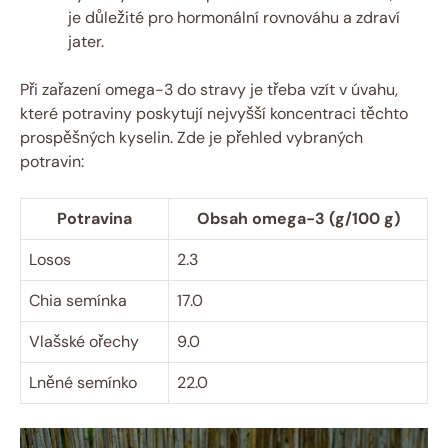
je důležité pro hormonální rovnováhu a zdraví
jater.
Při zařazení omega-3 do stravy je třeba vzít v úvahu,
které potraviny poskytují nejvyšší koncentraci těchto
prospěšných kyselin. Zde je přehled vybraných
potravin:
Potravina
Obsah omega-3 (g/100 g)
Losos
2.3
Chia semínka
17.0
Vlašské ořechy
9.0
Lněné semínko
22.0