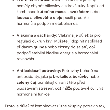
neměly chybět bílkoviny a zdravé tuky. Například
kombinace
kuřecího masa
s
avokádem
nebo
lososa
a
olivového oleje
posílí produkci
hormonů a podpoří metabolismus.
Vláknina a sacharidy:
Vláknina je důležitá pro
regulaci cukru v krvi. Můžete jí doplnit například
přidáním
quinoa
nebo
cizrny
do salátů, což
podpoří stabilní hladinu energie a hormonální
rovnováhu.
Antioxidační potraviny:
Potraviny bohaté na
antioxidanty, jako je
brokolice
,
borůvky
nebo
zelený čaj
, pomáhají chránit tělo před
oxidativním stresem, což může pozitivně ovlivnit
hormonální funkce.
Proto je důležité kombinovat různé skupiny potravin tak,