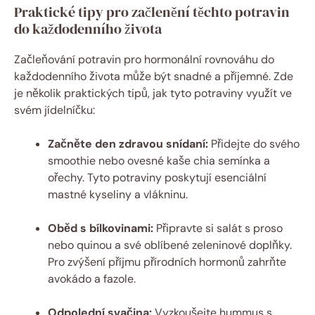
Praktické tipy pro začlenění těchto potravin
do každodenního života
Začleňování potravin pro hormonální rovnováhu do
každodenního života může být snadné a příjemné. Zde
je několik praktických tipů, jak tyto potraviny využít ve
svém jídelníčku:
Začněte den zdravou snídaní:
Přidejte do svého
smoothie nebo ovesné kaše chia semínka a
ořechy. Tyto potraviny poskytují esenciální
mastné kyseliny a vlákninu.
Oběd s bílkovinami:
Připravte si salát s proso
nebo quinou a své oblíbené zeleninové doplňky.
Pro zvýšení příjmu přírodních hormonů zahrňte
avokádo a fazole.
Odpolední svačina:
Vyzkoušejte hummus s