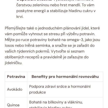
čerstvou zeleninou nebo hrst mandlí. To vám
poskytne energii a stabilizuje hladinu cukru v
krvi.
Přemýšlejte také o jednoduchém plánování jídel, které
vám pomůže vyhnout se stresu při výběru potravin.
Mějte po ruce potraviny bohaté na omega-3, jako jsou
losos nebo lněná semínka, a snažte se je zařadit do
vašich týdenních pokrmů. Vytvořte si seznam
oblíbených receptů a pravidelně je zařazujte do
jídelníčku.
Potravina
Benefity pro hormonální rovnováhu
Podpora zdraví srdce a hormonální
Avokádo
produkce
Bohaté na bílkoviny a vlákninu,
Quinoa
stabilizuje hladinu cukru