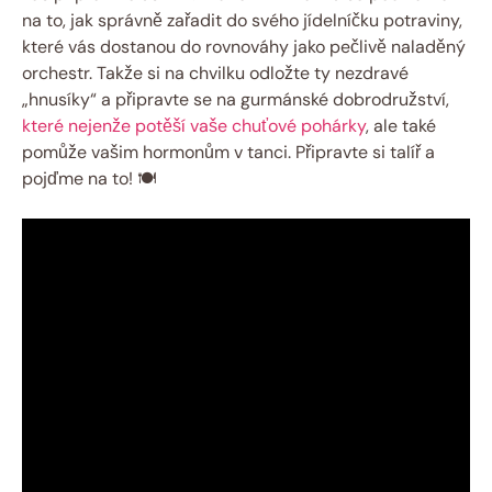
na to, jak správně zařadit do svého jídelníčku potraviny,
které vás dostanou do rovnováhy jako pečlivě naladěný
orchestr. Takže si na chvilku odložte ty nezdravé
„hnusíky“ a připravte se na gurmánské dobrodružství,
které nejenže potěší vaše chuťové pohárky
, ale také
pomůže vašim hormonům v tanci. Připravte si talíř a
pojďme na to! 🍽️