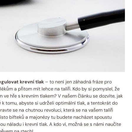
egulovat krevní tlak
– to není jen záhadná fráze pro
ékům a přitom mít lehce na talíři. Kdo by si pomyslel, že
 ve hře s krevním tlakem? V našem článku se dozvíte, jak
 k tomu, abyste si udrželi optimální tlak, a tentokrát do
avte se na chutnou revoluci, která se na vašem talíři
ísto bifteků a majonézy tu budete nacházet spoustu
 náladu i krevní tlak. A kdo ví, možná se s námi naučíte
měvem na rtech!