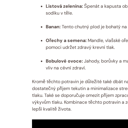
Listová zelenina:
Špenát a kapusta obs
sodíku v těle.
Banan:
Tento chutný plod je bohatý na d
Ořechy a semena:
Mandle, vlašské oř
pomoci udržet zdravý krevní tlak.
Bobulové ovoce:
Jahody, borůvky a ma
vliv na cévní zdraví.
Kromě těchto potravin je důležité také dbát na
dostatečný příjem tekutin a minimalizace stres
tlaku. Také se doporučuje omezit příjem zpra
výkyvům tlaku. Kombinace těchto potravin a zd
lepší kvalitě života.