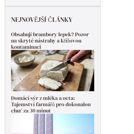
NEJNOVĚJŠÍ ČLÁNKY
Obsahují brambory lepek? Pozor
na skryté nástrahy a křížovou
kontaminaci
Domácí sýr z mléka a octa:
Tajemství farmářů pro dokonalou
chuť za 30 minut