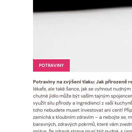
POTRAVINY
Potraviny na zvýšení tlaku: Jak přirozeně r
lékaře, ale také šance, jak se vyhnout nudným l
chutné jídlo může být vaším tajným spojencem
využít sílu přírody a ingrediencí z vaší kuchyně
toho nebudete muset investovat ani cent! Připr
zamíchá s kloubním zdravím – a nebojte se, m
barevných, zdravých pokrmů, které vám zvednou
mýtus, že zdravá strava musí být nudná, s ús