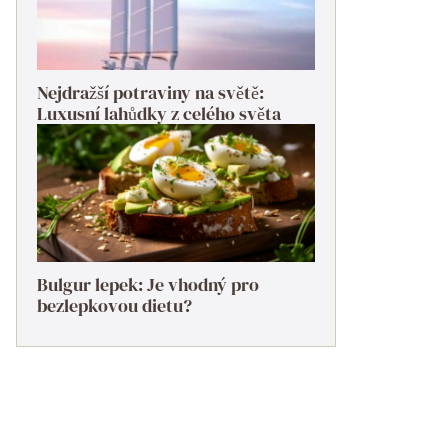
Nejdražší potraviny na světě:
Luxusní lahůdky z celého světa
Bulgur lepek: Je vhodný pro
bezlepkovou dietu?