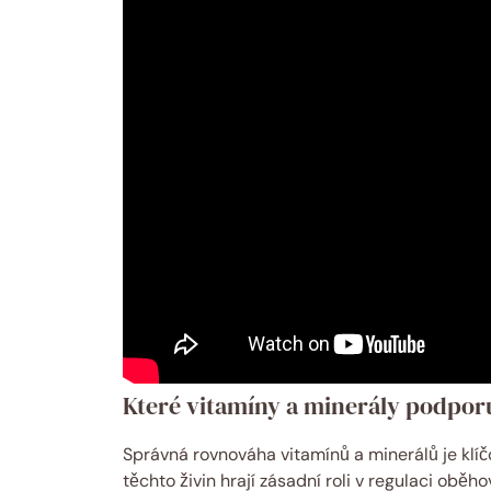
Které vitamíny a minerály podporu
Správná rovnováha vitamínů a minerálů je klíč
těchto živin hrají zásadní roli v regulaci obě