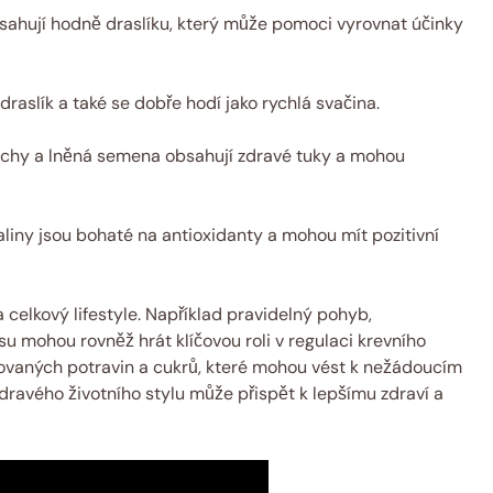
ahují hodně draslíku, který může pomoci vyrovnat účinky
raslík a také se dobře hodí jako rychlá svačina.
echy a lněná semena obsahují zdravé tuky a mohou
liny jsou bohaté na antioxidanty a mohou mít pozitivní
 celkový lifestyle. Například pravidelný pohyb,
u mohou rovněž hrát klíčovou roli v regulaci krevního
covaných potravin a cukrů, které mohou vést k nežádoucím
ravého životního stylu může přispět k lepšímu zdraví a