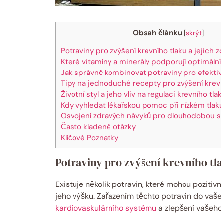
Obsah článku
[
skrýt
]
Potraviny pro zvýšení krevního tlaku a jejich 
Které vitamíny a minerály podporují optimální 
Jak správně kombinovat potraviny pro efektiv
Tipy na jednoduché recepty pro zvýšení krevn
Životní styl a jeho vliv na regulaci krevního tla
Kdy vyhledat lékařskou pomoc při nízkém tlak
Osvojení zdravých návyků pro dlouhodobou sta
Často kladené otázky
Klíčové Poznatky
Potraviny pro zvýšení krevního tla
Existuje několik potravin, které mohou pozitiv
jeho výšku. Zařazením těchto potravin do vaše
kardiovaskulárního systému
a zlepšení vašeho