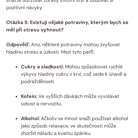
snažte udržovat zdravý životní styl a budovat si
pozitivní návyky.
Otázka 5: Existují nějaké potraviny, kterým bych se
měl při stresu vyhnout?
Odpověď:
Ano, některé potraviny mohou zvyšovat
hladinu stresu a úzkosti. Mezi tyto patří:
Cukry a sladkosti:
Mohou způsobovat rychlé
výkyvy hladiny cukru v krvi, což vede k únavě a
podrážděnosti.
Kofein:
Ve vyšších dávkách může vyvolávat
úzkost a nervozitu.
Alkohol:
Ačkoliv se mnozí snaží používat alkohol
jako způsob relaxace, ve skutečnosti může
zhoršit náladu a kvalitu spánku.