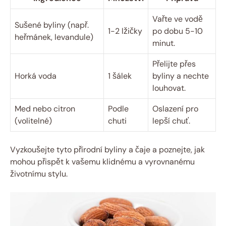
Vařte ve vodě
Sušené byliny (např.
1-2 lžičky
po dobu 5-10
heřmánek, levandule)
minut.
Přelijte přes
Horká voda
1 šálek
byliny a nechte
louhovat.
Med nebo citron
Podle
Oslazení pro
(volitelné)
chuti
lepší chuť.
Vyzkoušejte tyto přírodní byliny a čaje a poznejte, jak
mohou přispět k vašemu klidnému a vyrovnanému
životnímu stylu.