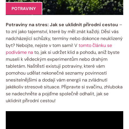
POTRAVINY
Potraviny na stres: Jak se uklidnit přírodní cestou
–
to zní jako tajemství, které by měl znát každý. Děsí vás
nadcházející schůzky, termíny nebo dokonce neuklizený
byt? Nebojte, nejste v tom sami! V
tomto článku se
podíváme na
to, jak si udržet klid a pohodu, aniž byste
museli k vědeckým experimentům nebo drahým
tabletám. Naštěstí existují potraviny, které vám
pomohou udělat nekonečné seznamy povinností
snesitelnějšími a dodají vám energii na zvládnutí
jakékoliv stresové situace. Připravte si svačinu, zhluboka
se nadechněte a pojďme společně odhalit, jak se
uklidnit přírodní cestou!