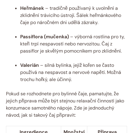
Heřmánek
– tradičně používaný k uvolnění a
zklidnění trávicího ústrojí. Šálek heřmánkového
čaje po náročném dni udělá zázraky.
Passiflora (mučenka)
– výborná rostlina pro ty,
kteří trpí nespavostí nebo nervozitou. Čaj z
passiflor je skvělým pomocníkem pro zklidnění.
Valerián
– silná bylinka, jejíž kořen se často
používá na nespavost a nervové napětí. Možná
trochu hořký, ale účinný.
Pokud se rozhodnete pro bylinné čaje, pamatujte, že
jejich příprava může být stejnou relaxační činností jako
konzumace samotného nápoje. Zde je jednoduchý
návod, jak si takový čaj připravit:
Ingredience
Množství
Příprava