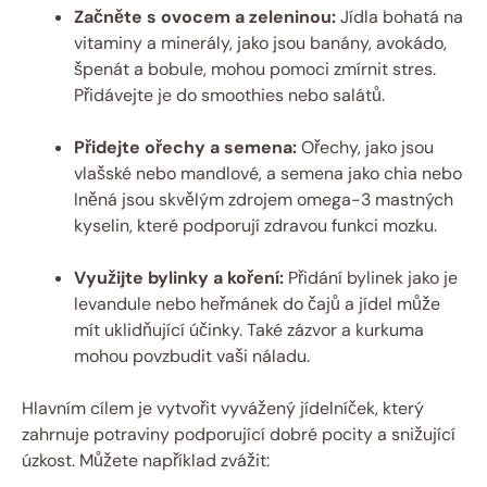
Začněte s ovocem a zeleninou:
Jídla bohatá na
vitaminy a minerály, jako jsou banány, avokádo,
špenát a bobule, mohou pomoci zmírnit stres.
Přidávejte je do smoothies nebo salátů.
Přidejte ořechy a semena:
Ořechy, jako jsou
vlašské nebo mandlové, a semena jako chia nebo
lněná jsou skvělým zdrojem omega-3 mastných
kyselin, které podporují zdravou funkci mozku.
Využijte bylinky a koření:
Přidání bylinek jako je
levandule nebo heřmánek do čajů a jídel může
mít uklidňující účinky. Také zázvor a kurkuma
mohou povzbudit vaši náladu.
Hlavním cílem je vytvořit vyvážený jídelníček, který
zahrnuje potraviny podporující dobré pocity a snižující
úzkost. Můžete například zvážit: