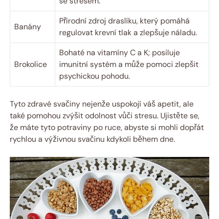
se stresem.
Přírodní zdroj draslíku, který pomáhá
Banány
regulovat krevní tlak a zlepšuje náladu.
Bohaté na vitamíny C a K; posiluje
Brokolice
imunitní systém a může pomoci zlepšit
psychickou pohodu.
Tyto zdravé svačiny nejenže uspokojí váš apetit, ale
také pomohou zvýšit odolnost vůči stresu. Ujistěte se,
že máte tyto potraviny po ruce, abyste si mohli dopřát
rychlou a výživnou svačinu kdykoli během dne.