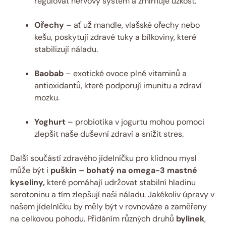
regulovat nervový systém a zmírňuje úzkost.
Ořechy
– ať už mandle, vlašské ořechy nebo
kešu, poskytují zdravé tuky a bílkoviny, které
stabilizují náladu.
Baobab
– exotické ovoce plné vitaminů a
antioxidantů, které podporují imunitu a zdraví
mozku.
Yoghurt
– probiotika v jogurtu mohou pomoci
zlepšit naše duševní zdraví a snížit stres.
Další součástí zdravého jídelníčku pro klidnou mysl
může být i
puškin – bohatý na omega-3 mastné
kyseliny,
které pomáhají udržovat stabilní hladinu
serotoninu a tím zlepšují naši náladu. Jakékoliv úpravy v
našem jídelníčku by měly být v rovnováze a zaměřeny
na celkovou pohodu. Přidáním různých druhů
bylinek
,