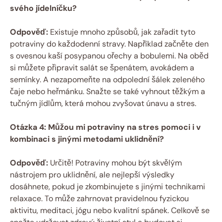
svého jídelníčku?
Odpověď:
Existuje mnoho způsobů, jak zařadit tyto
potraviny do každodenní stravy. Například začněte den
s ovesnou kaší posypanou ořechy a bobulemi. Na oběd
si můžete připravit salát se špenátem, avokádem a
semínky. A nezapomeňte na odpolední šálek zeleného
čaje nebo heřmánku. Snažte se také vyhnout těžkým a
tučným jídlům, která mohou zvyšovat únavu a stres.
Otázka 4: Můžou mi potraviny na stres pomoci i v
kombinaci s jinými metodami uklidnění?
Odpověď:
Určitě! Potraviny mohou být skvělým
nástrojem pro uklidnění, ale nejlepší výsledky
dosáhnete, pokud je zkombinujete s jinými technikami
relaxace. To může zahrnovat pravidelnou fyzickou
aktivitu, meditaci, jógu nebo kvalitní spánek. Celkově se