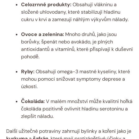
Celozrnné produkty:
Obsahují vlákninu a
složené uhlovodany, které stabilizují hladinu
cukru v krvi a zamezují náhlým výkyvům nálady.
Ovoce a zelenina:
Mnoho druhů, jako jsou
borůvky, špenát nebo avokádo, je plných
antioxidantů a vitamínů, které přispívají k duševní
pohodě.
Ryby:
Obsahují omega-3 mastné kyseliny, které
mohou pomoci snižovat symptomy deprese a
úzkosti.
Čokoláda:
V malém množství může kvalitní hořká
čokoláda pozitivně ovlivnit hladinu serotoninu a
zlepšit náladu.
Další užitečné potraviny zahrnují bylinky a koření jako je
kurkuma
a
šafrán
, které mají protizánětlivé účinky a