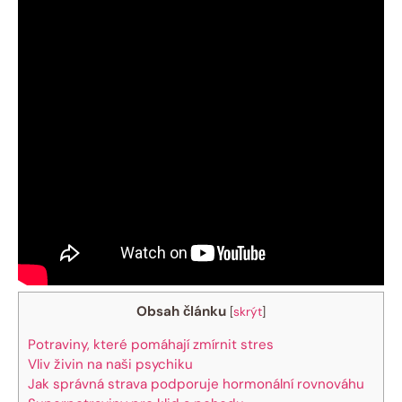
Obsah článku
[
skrýt
]
Potraviny, které pomáhají zmírnit stres
Vliv živin na naši psychiku
Jak správná strava podporuje hormonální rovnováhu