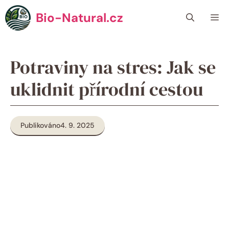
Přeskočit
Bio-Natural.cz
Me
na
obsah
Potraviny na stres: Jak se
uklidnit přírodní cestou
Publikováno
4. 9. 2025