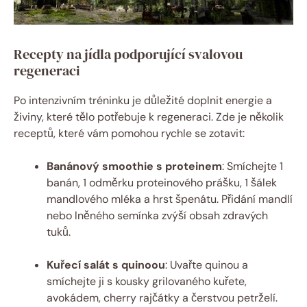
Recepty na jídla podporující svalovou
regeneraci
Po intenzivním tréninku je důležité doplnit energie a
živiny, které tělo potřebuje k regeneraci. Zde je několik
receptů, které vám pomohou rychle se zotavit:
Banánový smoothie s proteinem
: Smíchejte 1
banán, 1 odměrku proteinového prášku, 1 šálek
mandlového mléka a hrst špenátu. Přidání mandlí
nebo lněného semínka zvýší obsah zdravých
tuků.
Kuřecí salát s quinoou
: Uvařte quinou a
smíchejte ji s kousky grilovaného kuřete,
avokádem, cherry rajčátky a čerstvou petrželí.