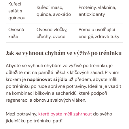
Kuřecí
Kuřecí maso,
Proteiny, vláknina,
salát s
quinoa, avokádo
antioxidanty
quinoou
Ovesná
Ovesné vločky,
Pomalu uvolňující
kaše
ořechy, ovoce
energii, zdravé tuky
Jak se vyhnout chybám ve výživě po tréninku
Abyste se vyhnuli chybám ve výživě po tréninku, je
důležité mít na paměti několik klíčových zásad. Prvním
krokem je
naplánovat si jídlo
už předem, abyste měli
po tréninku po ruce správné potraviny. Ideální je vsadit
na kombinaci bílkovin a sacharidů, které podpoří
regeneraci a obnovu svalových vláken.
Mezi potraviny,
které byste měli zahrnout
do svého
jídelníčku po tréninku, patří: