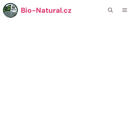
Přeskočit
Bio-Natural.cz
Me
na
obsah