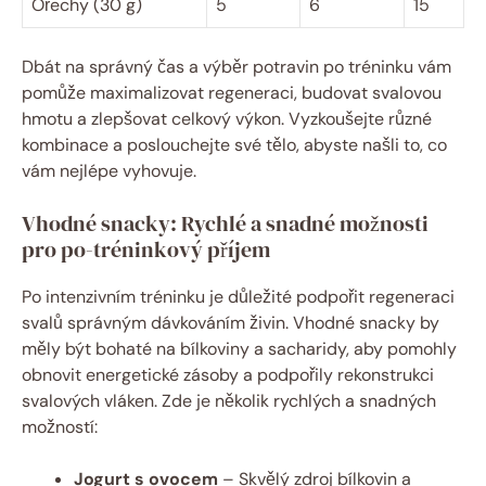
Ořechy (30 g)
5
6
15
Dbát na správný čas a výběr potravin po tréninku vám
pomůže maximalizovat regeneraci, budovat svalovou
hmotu a zlepšovat celkový výkon. Vyzkoušejte různé
kombinace a poslouchejte své tělo, abyste našli to, co
vám nejlépe vyhovuje.
Vhodné snacky: Rychlé a snadné možnosti
pro po-tréninkový příjem
Po intenzivním tréninku je důležité podpořit regeneraci
svalů správným dávkováním živin. Vhodné snacky by
měly být bohaté na bílkoviny a sacharidy, aby pomohly
obnovit energetické zásoby a podpořily rekonstrukci
svalových vláken. Zde je několik rychlých a snadných
možností:
Jogurt s ovocem
– Skvělý zdroj bílkovin a