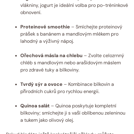
vlákniny, jogurt je ideální volba pro po-tréninkové
obnovení.
Proteinové smoothie
– Smíchejte proteinový
prášek s banánem a mandlovým mlékem pro
lahodný a výživný nápoj.
Ořechová másla na chlebu
– Zvolte celozrnný
chléb s mandlovým nebo arašídovým máslem
pro zdravé tuky a bílkoviny.
Tvrdý sýr a ovoce
– Kombinace bílkovin a
přírodních cukrů pro rychlou energii.
Quinoa salát
– Quinoa poskytuje kompletní
bílkoviny; smíchejte ji s vaší oblíbenou zeleninou
a tukem jako olivový olej.