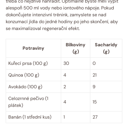
třeba co nejdříve nahradit. Optimálně byste měli vypít
alespoň 500 ml vody nebo iontového nápoje. Pokud
dokončujete intenzivní trénink, zamyslete se nad
konzumací jídla do jedné hodiny po jeho skončení, aby
se maximalizoval regenerační efekt.
Bílkoviny
Sacharidy
Potraviny
(g)
(g)
Kuřecí prsa (100 g)
30
0
Quinoa (100 g)
4
21
Avokádo (100 g)
2
9
Celozrnné pečivo (1
4
15
plátek)
Banán (1 střední kus)
1
27