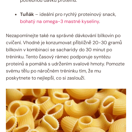
potřebnou dávku proteinů.
Tuňák
– ideální pro rychlý proteinový snack,
bohatý na omega-3 mastné kyseliny
.
Nezapomínejte také na správné dávkování bílkovin po
cvičení. Vhodné je konzumovat přibližně 20-30 gramů
bílkovin v kombinaci se sacharidy do 30 minut po
tréninku. Tento časový rámec podporuje syntézu
proteinů a pomáhá s udržením svalové hmoty. Pomozte
svému tělu po náročném tréninku tím, že mu
poskytnete to nejlepší, co si zaslouží.