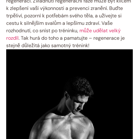
regeneraci. Zvládnutí regenerační fáze může být klíčem
k zlepšení vaší výkonnosti a prevenci zranění. Buďte
trpěliví, pozorní k potřebám svého těla, a užívejte si
cestu k silnějším svalům a lepšímu zdraví. Vaše
rozhodnutí, co sníst po tréninku,
může udělat velký
rozdíl
. Tak hurá do toho a pamatujte – regenerace je
stejně důležitá jako samotný trénink!