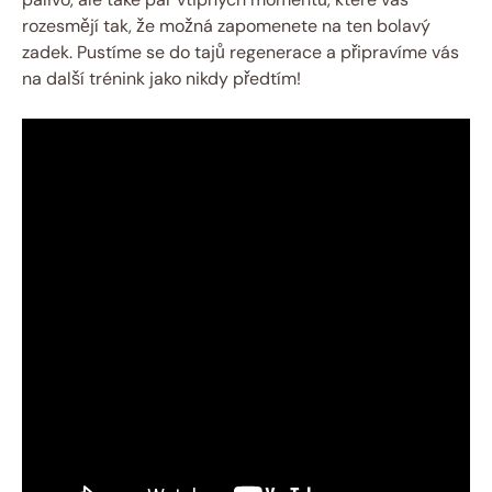
rozesmějí tak, že možná zapomenete na ten bolavý
zadek. Pustíme se do tajů regenerace a připravíme vás
na další trénink jako nikdy předtím!