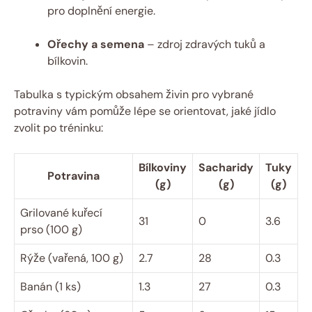
pro doplnění energie.
Ořechy a semena
– zdroj zdravých tuků a
bílkovin.
Tabulka s typickým obsahem živin pro vybrané
potraviny vám pomůže lépe se orientovat, jaké jídlo
zvolit po tréninku:
Bílkoviny
Sacharidy
Tuky
Potravina
(g)
(g)
(g)
Grilované kuřecí
31
0
3.6
prso (100 g)
Rýže (vařená, 100 g)
2.7
28
0.3
Banán (1 ks)
1.3
27
0.3