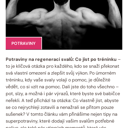
POTRAVINY
Potraviny na regeneraci svalů: Co jíst po tréninku
–
to je klíčová otázka pro každého, kdo se snaží překonat
svá vlastní omezení a zlepšit svůj výkon. Po úmorném
tréninku, kdy vaše svaly volají o pomoc, je důležité
vědět, co si vzít na pomoc. Dali jste do toho všechno –
pot, slzy, a možná i pár výrazů, které byste své babičce
neřekli. A teď přichází ta otázka: Co vlastně jíst, abyste
se co nejrychleji zotavili a nenažrali se přitom pouze
sušenek? V tomto článku vám přinášíme nejen tipy na
superpotraviny, které dodají vašim svalům potřebné
palivo, ale také pár vtipných momentů, které vás