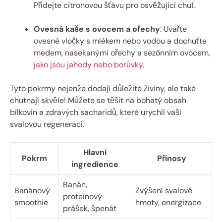
Přidejte citronovou šťávu pro osvěžující chuť.
Ovesná kaše s ovocem a ořechy
: Uvařte
ovesné vločky s mlékem nebo vodou a dochuťte
medem, nasekanými ořechy a sezónním ovocem,
jako jsou jahody nebo borůvky
.
Tyto pokrmy nejenže dodají důležité živiny, ale také
chutnají skvěle! Můžete se těšit na bohatý obsah
bílkovin a zdravých sacharidů, které urychlí vaši
svalovou regeneraci.
Hlavní
Pokrm
Přínosy
ingredience
Banán,
Banánový
Zvýšení svalové
proteinový
smoothie
hmoty, energizace
prášek, špenát