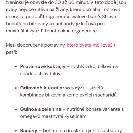
tréninku je obvykle do 30 až 60 minut. V této době jsou
svaly nejvíce citlivé na živiny, které pomáhají obnovit
energii a podpořit regeneraci svalové tkáně. Strava
bohatá na bílkoviny a sacharidy je klíčová pro
maximální využití tohoto okna regenerace.
Mezi doporučené potraviny,
které byste měli zvážit
,
patří:
Proteinové koktejly
– rychlý zdroj bílkovin a
snadno stravitelný.
Grilované kuřecí prso s rýží
– skvělá
kombinace bílkovin a komplexních sacharidů.
Quinoa a zelenina
– nutričně bohatá varianta s
omega-3 mastnými kyselinami.
Banány
– bohaté na draslík a rychlé sacharidy