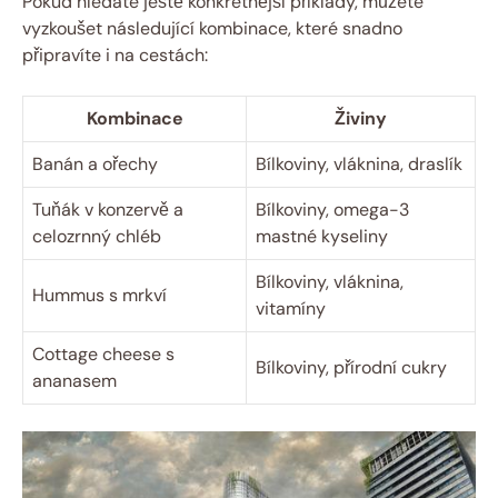
Pokud hledáte ještě konkrétnější příklady, můžete
vyzkoušet následující kombinace, které snadno
připravíte i na cestách:
Kombinace
Živiny
Banán a ořechy
Bílkoviny, vláknina, draslík
Tuňák v konzervě a
Bílkoviny, omega-3
celozrnný chléb
mastné kyseliny
Bílkoviny, vláknina,
Hummus s mrkví
vitamíny
Cottage cheese s
Bílkoviny, přírodní cukry
ananasem