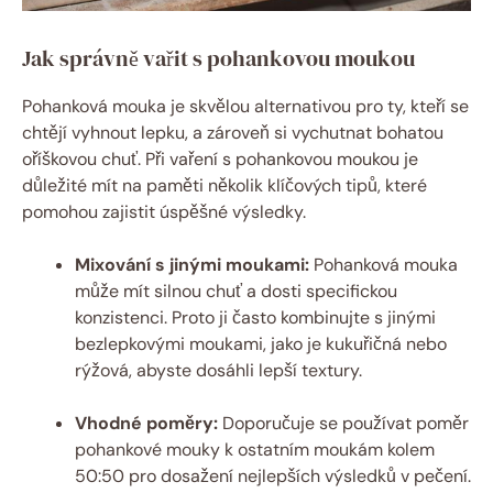
Jak správně vařit s pohankovou moukou
Pohanková mouka ‌je skvělou⁣ alternativou pro ty, kteří ⁤se
chtějí ​vyhnout lepku, a zároveň si vychutnat bohatou
oříškovou chuť. Při vaření s pohankovou moukou je
důležité mít⁢ na paměti několik klíčových tipů, které
⁣pomohou zajistit úspěšné‌ výsledky.
Mixování s⁤ jinými‍ moukami:
⁤Pohanková mouka
⁢může mít silnou chuť a dosti specifickou
konzistenci. Proto ji často kombinujte s ‍jinými
bezlepkovými moukami, jako je ⁤kukuřičná nebo
rýžová, abyste dosáhli lepší textury.
Vhodné poměry:
Doporučuje se používat ​poměr
⁢pohankové ⁤mouky k ostatním moukám kolem
50:50 pro dosažení nejlepších výsledků v‍ pečení.