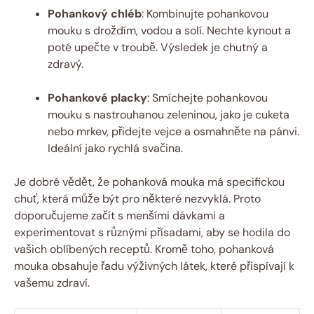
Pohankový chléb
:‍ Kombinujte pohankovou
mouku s droždím, vodou a solí. Nechte ‌kynout a
poté‍ upečte ‌v troubě. ⁢Výsledek je chutný a
zdravý.
Pohankové placky
: Smíchejte ⁤pohankovou
mouku s nastrouhanou zeleninou, ⁣jako je⁤ cuketa
nebo mrkev, přidejte vejce⁣ a osmahněte‍ na‍ pánvi.
Ideální jako rychlá svačina.
Je dobré vědět, že pohanková mouka má​ specifickou
chuť, která může být pro některé​ nezvyklá. Proto
doporučujeme začít s menšími dávkami a
experimentovat s různými přísadami, aby se hodila do​
vašich oblíbených receptů. Kromě ⁢toho, ‍pohanková
mouka obsahuje řadu výživných látek, které ​přispívají k ​
vašemu⁣ zdraví.