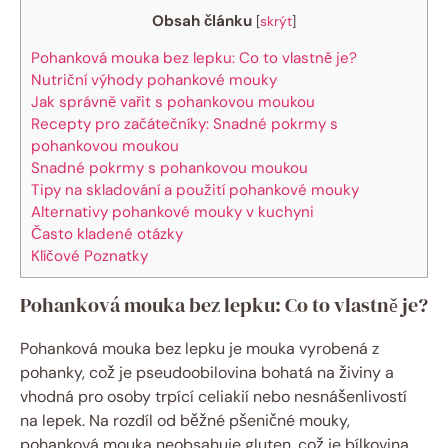
Obsah článku
[
skrýt
]
Pohanková mouka bez lepku: Co to‌ vlastně je?
Nutriční výhody pohankové mouky
Jak správně vařit s pohankovou moukou
Recepty pro začátečníky: Snadné pokrmy s
pohankovou moukou
Snadné pokrmy s pohankovou moukou
Tipy ⁣na skladování a⁤ použití pohankové mouky
Alternativy ‍pohankové mouky v kuchyni
Často⁢ kladené otázky
Klíčové Poznatky
Pohanková mouka bez lepku: Co to‌ vlastně je?
Pohanková mouka‍ bez‌ lepku je mouka vyrobená z
pohanky, což je pseudoobilovina bohatá na živiny a
vhodná pro osoby ⁤trpící celiakií nebo nesnášenlivostí
na lepek. Na rozdíl od ‌běžné pšeničné mouky,
pohanková mouka neobsahuje gluten,⁤ což je bílkovina,