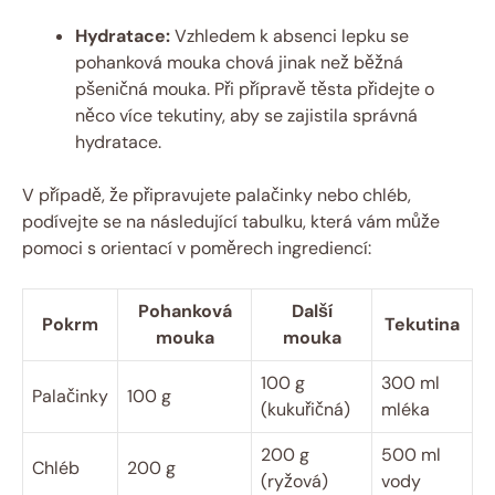
Hydratace:
‍Vzhledem k absenci lepku se
pohanková mouka⁣ chová jinak než běžná
pšeničná mouka. Při přípravě těsta přidejte o
něco více ⁤tekutiny, aby se zajistila správná⁣
hydratace.
V případě, že připravujete palačinky nebo chléb,
podívejte se na⁢ následující ‍tabulku, která vám ⁢může
pomoci s orientací v poměrech ingrediencí:
Pohanková‍
Další
Pokrm
Tekutina
mouka
mouka
100 g
300 ml
Palačinky
100 g
(kukuřičná)
mléka
200 g
500 ml
Chléb
200 g
(ryžová)
vody