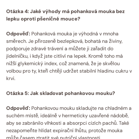
Otázka 4: Jaké výhody má ⁤pohanková mouka bez
lepku oproti pšeničné mouce?
Odpověď:
Pohanková mouka je výhodná v mnoha
směrech. ‍Je přirozeně bezlepková, bohatá na ‍živiny,
podporuje zdravé trávení a můžete ji zařadit⁢ do
jídelníčku,​ i ‌když jste citliví na lepek. Kromě toho má‌
nižší glykemický index, což znamená, že je skvělou
volbou pro ty,‌ kteří chtějí udržet stabilní hladinu cukru v
krvi.
Otázka 5: Jak skladovat pohankovou mouku?
Odpověď:
Pohankovou mouku skladujte na ‍chladném a
suchém místě, ideálně⁢ v hermeticky uzavřené ‌nádobě,
aby se zabránilo vlhkosti a absorpci cizích pachů. Také
nezapomeňte ⁤hlídat expirační lhůtu, protože mouka
může časem ztratit své nutriční vlastnosti.