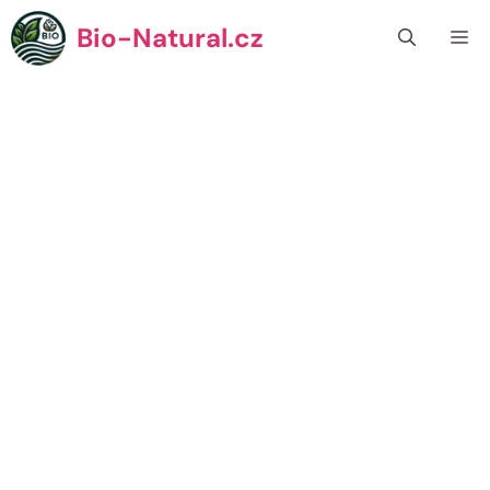
Přeskočit
Bio-Natural.cz
Me
na
obsah