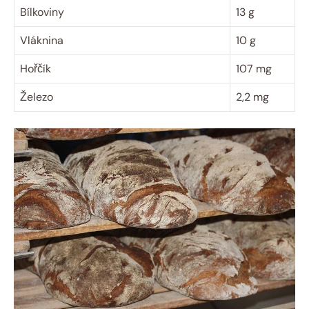
Bílkoviny
13 g
Vláknina
10 g
Hořčík
107 mg
Železo
2,2 mg