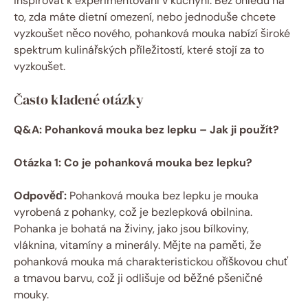
inspirovat k experimentování v kuchyni. Bez ⁤ohledu na
to, zda máte dietní‍ omezení, nebo jednoduše chcete
vyzkoušet něco nového, pohanková mouka nabízí široké
spektrum ⁢kulinářských příležitostí,‍ které stojí za to
vyzkoušet.
Často⁢ kladené otázky
Q&A: ‌Pohanková mouka ​bez lepku – Jak ji použít?
Otázka 1: Co ⁣je pohanková mouka​ bez lepku?
Odpověď:
Pohanková mouka bez lepku je mouka
vyrobená z pohanky, což je bezlepková obilnina.
Pohanka je bohatá na živiny,⁣ jako jsou bílkoviny,
vláknina, vitamíny a minerály.‌ Mějte na paměti, že⁤
pohanková mouka má charakteristickou oříškovou chuť
a tmavou barvu, což ⁢ji odlišuje od ‍běžné pšeničné
mouky.