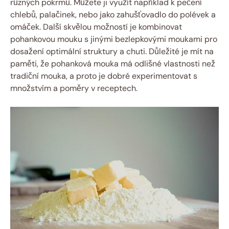
různých pokrmů. Můžete ji⁣ využít například k pečení⁣
chlebů, palačinek, ‍nebo jako zahušťovadlo do polévek a
omáček.⁢ Další skvělou možností je⁢ kombinovat
pohankovou ⁤mouku s jinými bezlepkovými​ moukami pro
dosažení optimální⁣ struktury a chuti.‍ Důležité ⁤je mít na
paměti, že pohanková mouka má odlišné vlastnosti než
tradiční⁢ mouka, a proto je dobré experimentovat s
množstvím a poměry v receptech.