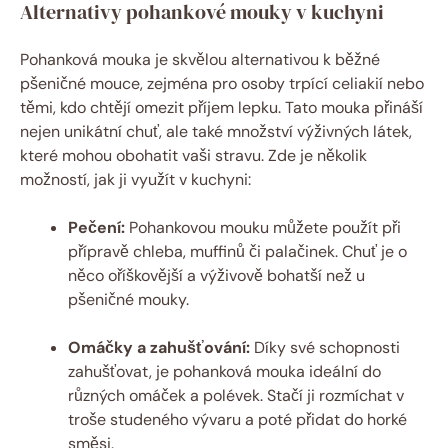
Alternativy ‍pohankové mouky v kuchyni
Pohanková mouka ​je skvělou alternativou k ⁣běžné
pšeničné mouce, zejména pro osoby⁤ trpící celiakií nebo‍
těmi, kdo chtějí omezit příjem lepku. ⁤Tato mouka přináší
nejen unikátní chuť, ⁢ale ⁢také množství výživných​ látek,
které mohou obohatit⁢ vaši stravu. Zde je několik
možností, jak ji využít v​ kuchyni:
Pečení:
⁣Pohankovou mouku můžete použít při
přípravě chleba, ⁤muffinů či palačinek. Chuť⁣ je o
něco oříškovější a⁢ výživově bohatší než u
pšeničné mouky.
Omáčky a zahušťování:
Díky své schopnosti
zahušťovat, je pohanková mouka ideální⁤ do⁤
různých omáček a polévek. Stačí‍ ji rozmíchat v
troše ⁤studeného vývaru a poté přidat do horké
směsi.