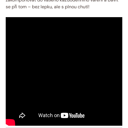
se při tom –​ bez lepku, ale s plnou chutí!