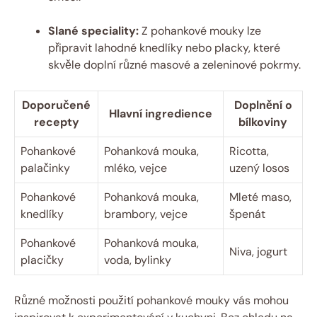
Slané ‍speciality:
Z pohankové ‌mouky lze
připravit⁢ lahodné knedlíky nebo⁤ placky, které
skvěle doplní různé masové ⁤a‌ zeleninové pokrmy.
Doporučené
Doplnění o
Hlavní ingredience
recepty
bílkoviny
Pohankové
Pohanková mouka,
Ricotta,
palačinky
mléko, vejce
uzený losos
Pohankové
Pohanková mouka,
Mleté maso,
⁢knedlíky
brambory, vejce
špenát
Pohankové‌
Pohanková mouka,
Niva, jogurt
placičky
voda, bylinky
Různé možnosti použití pohankové mouky vás mohou