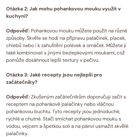
Otázka 2: Jak ⁣mohu pohankovou mouku využít v
kuchyni?
Odpověď:
Pohankovou mouku‍ můžete použít na různé
způsoby. ⁤Skvěle se‌ hodí na přípravu palačinek, placek,⁣
chlebů nebo i k ‍zahuštění polévek a omáček. Můžete ji
také kombinovat s ⁤jinými bezlepkovými moukami, což
pomůže dosáhnout‌ lepší textury v pečivu.
Otázka 3: Jaké recepty jsou nejlepší ‍pro
začátečníky?
Odpověď:
Zkušeným začátečníkům doporučuji začít s
receptem ⁣na pohankové palačinky nebo vláčnou
pohankovou buchtu. Tyto recepty jsou​ jednoduché,
rychlé⁤ a⁤ chutné. Stačí‌ smíchat pohankovou mouku s
vodou, vejcem a špetkou soli a na pánvi usmažit skvělé
palačinky.