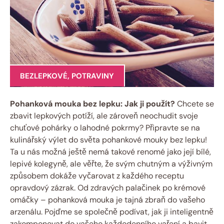
BEZLEPKOVÉ
,
POTRAVINY
Pohanková ‍mouka bez lepku: Jak ji použít?
Chcete se
zbavit lepkových potíží, ale zároveň neochudit svoje
chuťové pohárky o lahodné pokrmy? Připravte‍ se na
kulinářský výlet do ​světa pohankové‍ mouky ‌bez lepku!
Ta⁣ u nás možná ještě nemá takové⁢ renomé jako její bílé,
lepivé kolegyně, ale věřte, že svým chutným a výživným
způsobem dokáže vyčarovat z každého receptu
opravdový ‍zázrak. ⁣Od ⁢zdravých palačinek po krémové
omáčky – pohanková mouka je tajná zbraň⁢ do vašeho
arzenálu.⁣ Pojďme se společně podívat, ‍jak​ ji⁤ inteligentně⁤
zakomponovat do vašeho každodenního‌ vaření‍ a bavit