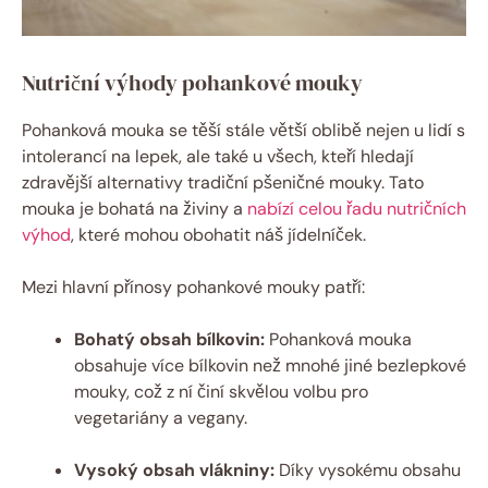
Nutriční výhody pohankové mouky
Pohanková​ mouka se těší ‌stále⁢ větší oblibě ​nejen u lidí s
‌intolerancí na​ lepek, ale také u všech, kteří hledají
zdravější ‌alternativy tradiční pšeničné mouky. Tato
mouka je bohatá na živiny a
nabízí celou řadu nutričních
výhod
, které mohou obohatit náš​ jídelníček.
Mezi hlavní přínosy ⁣pohankové mouky patří:
Bohatý obsah⁤ bílkovin:
Pohanková⁣ mouka
obsahuje více bílkovin než mnohé jiné bezlepkové
mouky, což z​ ní činí ​skvělou volbu ⁣pro
vegetariány a vegany.
Vysoký obsah ​vlákniny:
Díky vysokému obsahu