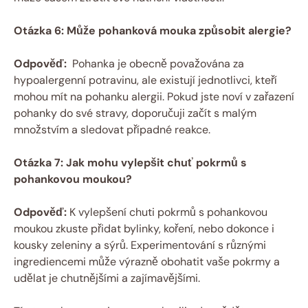
Otázka 6: Může pohanková⁤ mouka‌ způsobit alergie?
Odpověď:
⁤ Pohanka je ⁣obecně ⁣považována za
hypoalergenní potravinu, ale existují jednotlivci, kteří
mohou mít na pohanku alergii. Pokud jste noví v zařazení
pohanky do své‍ stravy, doporučuji začít ‌s malým
množstvím ‍a sledovat případné reakce.
Otázka 7: Jak mohu vylepšit‌ chuť pokrmů s ​
pohankovou moukou?
Odpověď:
K vylepšení chuti ⁤pokrmů s pohankovou
moukou zkuste⁤ přidat bylinky, koření, nebo dokonce ‍i
⁤kousky zeleniny a sýrů.⁢ Experimentování⁣ s různými
ingrediencemi může výrazně obohatit vaše pokrmy a
udělat je ‌chutnějšími a ​zajímavějšími.