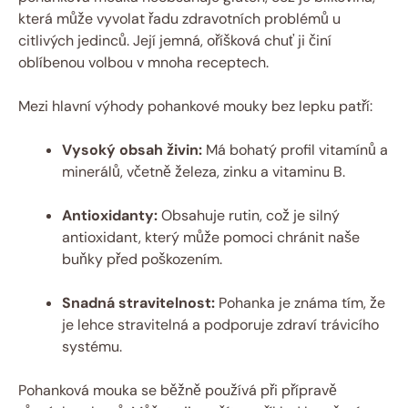
⁤která může vyvolat řadu zdravotních problémů u
citlivých jedinců. Její jemná,⁣ oříšková chuť ji činí
oblíbenou volbou⁢ v mnoha receptech.
Mezi hlavní výhody pohankové mouky bez lepku‍ patří:
Vysoký obsah živin:
Má bohatý profil vitamínů a
minerálů, včetně železa, zinku a vitaminu​ B.
Antioxidanty:
Obsahuje⁢ rutin, což je silný
antioxidant, který může ​pomoci chránit naše
buňky⁣ před poškozením.
Snadná stravitelnost:
Pohanka je známa tím, že
je lehce stravitelná a podporuje zdraví trávicího
systému.
Pohanková ⁣mouka se běžně⁢ používá při přípravě