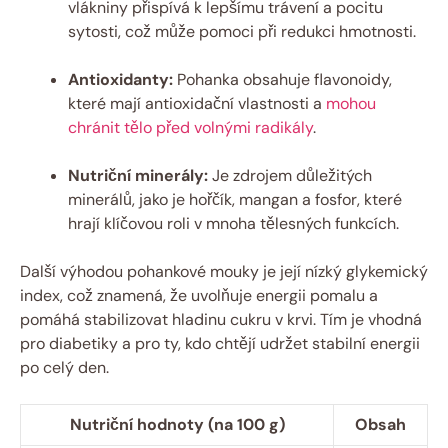
vlákniny přispívá k lepšímu trávení a pocitu
sytosti, což může pomoci ‌při redukci hmotnosti.
Antioxidanty:
Pohanka obsahuje flavonoidy,
které mají antioxidační vlastnosti a
mohou
chránit tělo před volnými radikály
.
Nutriční minerály:
Je zdrojem důležitých
minerálů, jako je hořčík, mangan a fosfor, které
hrají klíčovou roli v ​mnoha ‍tělesných⁤ funkcích.
Další výhodou pohankové mouky je její nízký glykemický⁤
index,​ což znamená, že uvolňuje energii pomalu a
pomáhá stabilizovat hladinu cukru v krvi. Tím je vhodná
pro diabetiky a pro ty, ‍kdo chtějí udržet stabilní energii
po celý den.
Nutriční hodnoty ‌(na 100 g)
Obsah