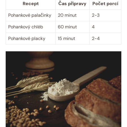
Recept
Čas přípravy
Počet porcí
Pohankové palačinky
20 minut
2-3
Pohankový chléb
60 minut
4
Pohankové placky
15 ‍minut
2-4