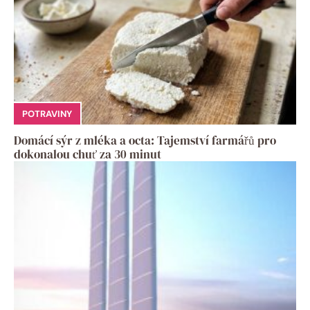
POTRAVINY
Domácí sýr z mléka a octa: Tajemství farmářů pro
dokonalou chuť za 30 minut