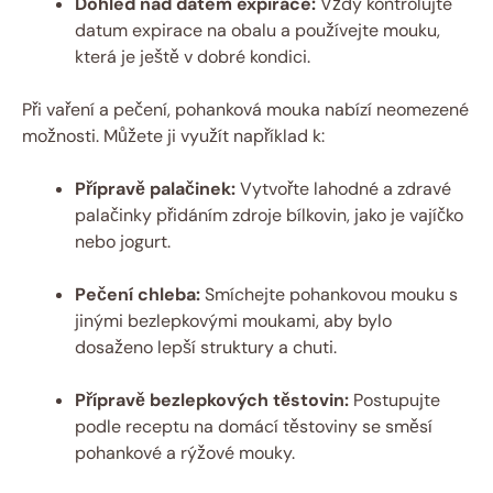
Dohled nad datem ⁢expirace:
Vždy ‍kontrolujte
datum​ expirace⁢ na obalu a ​používejte mouku,
která je ještě v dobré kondici.
Při vaření‍ a pečení,⁤ pohanková mouka nabízí neomezené
možnosti. Můžete ji využít například k:
Přípravě palačinek:
Vytvořte lahodné a zdravé
palačinky přidáním zdroje bílkovin, jako je vajíčko
nebo jogurt.
Pečení chleba:
Smíchejte pohankovou mouku s
jinými bezlepkovými moukami, ⁢aby bylo
dosaženo lepší struktury‌ a chuti.
Přípravě bezlepkových těstovin:
Postupujte‍
podle receptu na‍ domácí těstoviny se​ směsí
pohankové​ a rýžové ‍mouky.