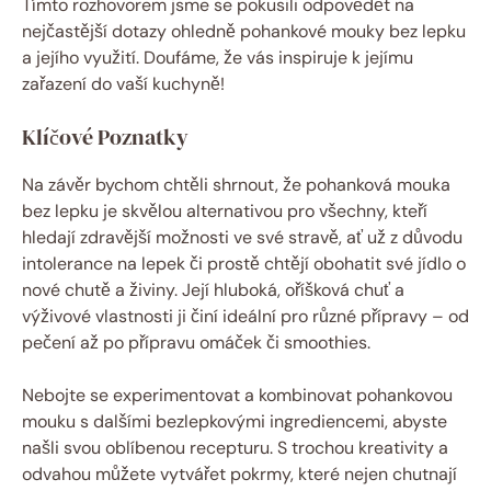
Tímto rozhovorem jsme se pokusili odpovědět na
nejčastější dotazy ohledně pohankové mouky bez lepku
a jejího využití. ​Doufáme, že vás ⁣inspiruje k jejímu
zařazení do vaší kuchyně!
Klíčové Poznatky
Na závěr bychom chtěli shrnout, že pohanková mouka
bez ​lepku je‌ skvělou alternativou⁣ pro všechny, ⁢kteří⁣
hledají zdravější možnosti ve‌ své stravě, ať už z ⁣důvodu
intolerance na lepek či prostě​ chtějí obohatit​ své jídlo o
⁣nové chutě a živiny. Její hluboká,​ oříšková chuť a
výživové vlastnosti ji činí ideální pro různé přípravy – od
‍pečení ​až po přípravu omáček či smoothies.
Nebojte se ⁢experimentovat a kombinovat‍ pohankovou
mouku s dalšími bezlepkovými ⁣ingrediencemi, abyste
našli svou oblíbenou recepturu. S trochou kreativity a
odvahou můžete vytvářet pokrmy, ⁢které nejen ⁢chutnají