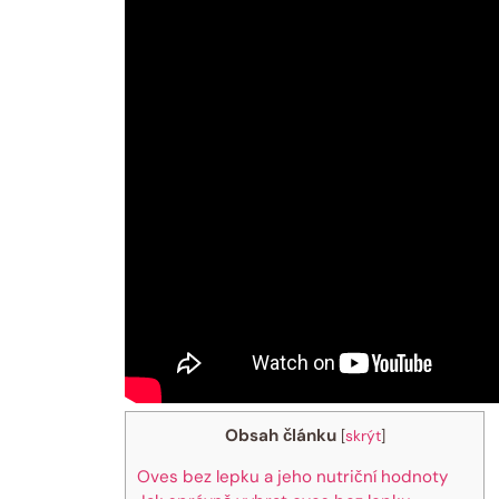
Obsah článku
[
skrýt
]
Oves bez lepku a jeho nutriční hodnoty