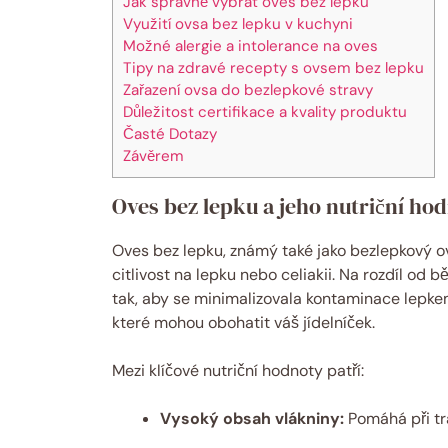
Jak správně vybrat oves bez lepku
Využití ovsa bez lepku v kuchyni
Možné alergie a intolerance na oves
Tipy na zdravé recepty s ovsem bez lepku
Zařazení ovsa do bezlepkové stravy
Důležitost certifikace a kvality produktu
Časté Dotazy
Závěrem
Oves bez lepku a jeho nutriční ho
Oves bez lepku, známý také jako bezlepkový o
citlivost na lepku nebo celiakii. Na rozdíl od
tak, aby se minimalizovala kontaminace lepkem
které mohou obohatit váš jídelníček.
Mezi klíčové nutriční hodnoty patří:
Vysoký obsah vlákniny:
Pomáhá při trá