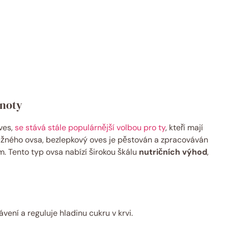
dnoty
ves,
se stává stále populárnější volbou pro ty
, kteří mají
 běžného ovsa, bezlepkový oves je pěstován a zpracováván
. Tento typ ovsa nabízí širokou škálu
nutričních výhod
,
vení a reguluje hladinu cukru v krvi.