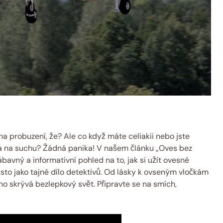
na probuzení, že? Ale co když máte celiakii nebo jste
ba na suchu? Žádná panika! V našem článku „Oves bez
bavný a informativní pohled na to, jak si užít ovesné
sto jako tajné dílo detektivů. Od lásky k ovseným vločkám
no skrývá bezlepkový svět. Připravte se na smích,