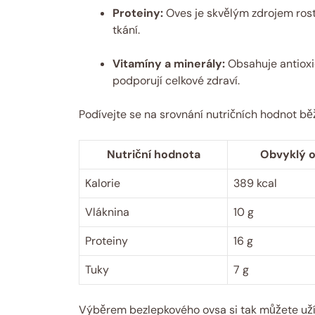
Proteiny:
Oves je skvělým zdrojem rostl
tkání.
Vitamíny a minerály:
Obsahuje antioxid
podporují celkové zdraví.
Podívejte se na srovnání nutričních hodnot bě
Nutriční hodnota
Obvyklý o
Kalorie
389 kcal
Vláknina
10 g
Proteiny
16 g
Tuky
7 g
Výběrem bezlepkového ovsa si tak můžete užít 