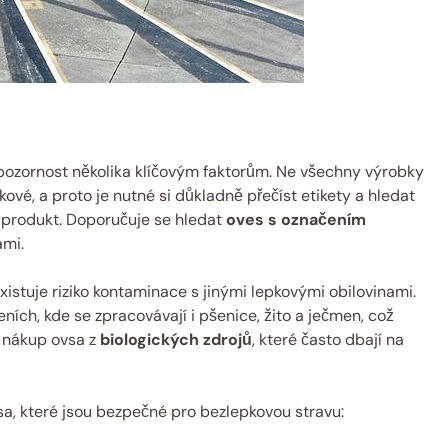
 pozornost několika klíčovým faktorům. Ne všechny výrobky
vé, a proto je nutné si důkladně přečíst etikety a hledat
ý produkt. Doporučuje se hledat
oves s označením
ami.
istuje riziko kontaminace s jinými lepkovými obilovinami.
ích, kde se zpracovávají i pšenice, žito a ječmen, což
i nákup ovsa z
biologických zdrojů
, které často dbají na
a, které jsou bezpečné pro bezlepkovou stravu: