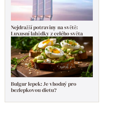
Nejdražší potraviny na světě:
Luxusní lahůdky z celého světa
Bulgur lepek: Je vhodný pro
bezlepkovou dietu?