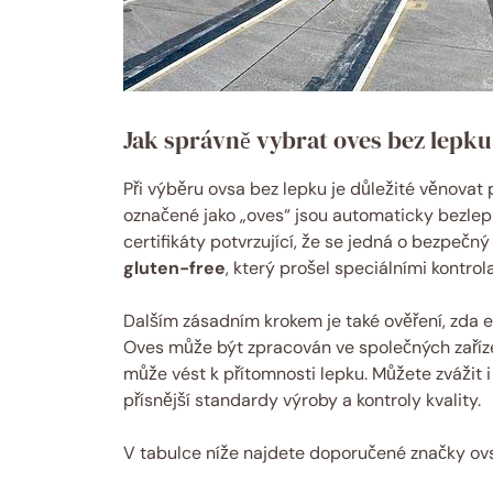
Jak správně vybrat oves bez lepku
Při výběru ovsa bez lepku je důležité věnovat
označené jako „oves“ jsou automaticky bezlepko
certifikáty potvrzující, že se jedná o bezpečn
gluten-free
, který prošel speciálními kontrol
Dalším zásadním krokem je také ověření, zda ex
Oves může být zpracován ve společných zařízen
může vést k přítomnosti lepku. Můžete zvážit 
přísnější standardy výroby a kontroly kvality.
V tabulce níže najdete doporučené značky ovs