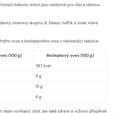
inných bílkovin, které jsou nezbytné pro růst a obnovu
anty, vitamíny skupiny B, železo, hořčík a zinek, které
žného ovsa a bezlepkového ovsa v následující tabulce:
ves (100 g)
Bezlepkový oves (100 g)
387 kcal
9 g
15 g
6 g
nejen vynikající chuť, ale také zdravý a výživný příspěvek