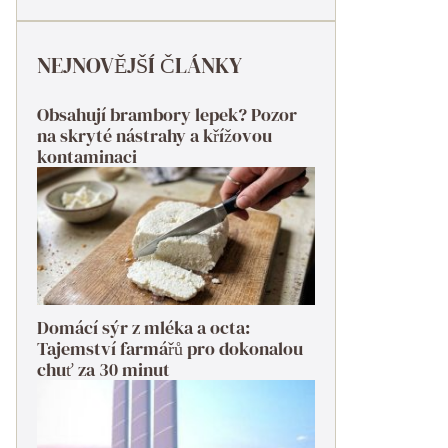
NEJNOVĚJŠÍ ČLÁNKY
Obsahují brambory lepek? Pozor
na skryté nástrahy a křížovou
kontaminaci
Domácí sýr z mléka a octa:
Tajemství farmářů pro dokonalou
chuť za 30 minut