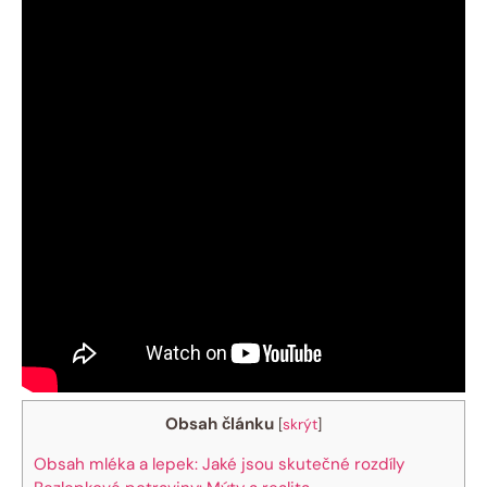
Obsah článku
[
skrýt
]
Obsah mléka a lepek: Jaké jsou skutečné rozdíly