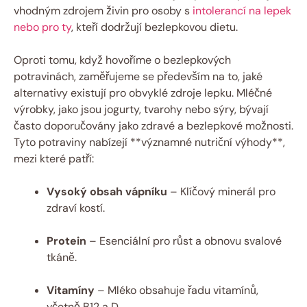
vhodným zdrojem živin pro osoby s
intolerancí na lepek
nebo pro ty
, kteří dodržují bezlepkovou dietu.
Oproti tomu, když hovoříme o bezlepkových
potravinách, zaměřujeme se především na to, jaké
alternativy existují pro obvyklé zdroje lepku. Mléčné
výrobky, jako jsou jogurty, tvarohy nebo sýry, bývají
často doporučovány jako zdravé a bezlepkové možnosti.
Tyto potraviny nabízejí **významné nutriční výhody**,
mezi které patří:
Vysoký obsah vápníku
– Klíčový minerál pro
zdraví kostí.
Protein
– Esenciální pro růst a obnovu svalové
tkáně.
Vitamíny
– Mléko obsahuje řadu vitamínů,
včetně B12 a D.