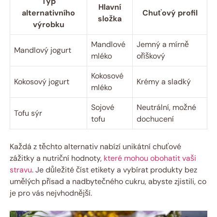
Typ
Hlavní
alternativního
Chuťový profil
složka
výrobku
Mandlové
Jemný a mírně
Mandlový jogurt
mléko
oříškový
Kokosové
Kokosový jogurt
Krémy a sladký
mléko
Sojové
Neutrální, možné
Tofu sýr
tofu
dochucení
Každá z těchto alternativ nabízí unikátní chuťové
zážitky a nutriční hodnoty,
které mohou obohatit vaši
stravu
. Je důležité číst etikety a vybírat produkty bez
umělých přísad a nadbytečného cukru, abyste zjistili, co
je pro vás nejvhodnější.