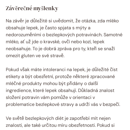
Závěrečné myšlenky
Na závěr je důležité si uvědomit, že otázka, zda mléko
obsahuje lepek, je často spjata s mýty a
nedorozuměními o bezlepkových potravinách. Samotné
mléko, ať už jde o kravské, ovčí nebo kozí, lepek
neobsahuje. To je dobrá zpráva pro ty, kteří se snaží
omezit gluten ve své stravě.
Pokud však máte intoleranci na lepek, je důležité číst
etikety a být obezřetní, protože některé zpracované
mléčné produkty mohou být přidány o další
ingredience, které lepek obsahují. Důkladná znalost
složení potravin vám pomůže v orientaci v
problematice bezlepkové stravy a udrží vás v bezpečí.
Ve světě bezlepkových diét je zapotřebí mít nejen
znalosti, ale také určitou míru obezřetnosti. Pokud si