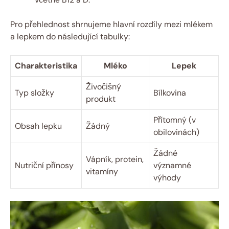
Pro přehlednost shrnujeme hlavní rozdíly mezi mlékem
a lepkem do následující tabulky:
Charakteristika
Mléko
Lepek
Živočišný
Typ složky
Bílkovina
produkt
Přítomný (v
Obsah lepku
Žádný
obilovinách)
Žádné
Vápník, protein,
Nutriční přínosy
významné
vitamíny
výhody