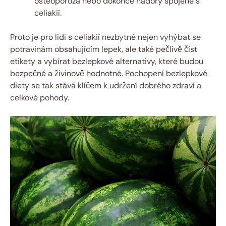
osteoporóza nebo dokonce nádory spojené s
celiakií.
Proto je pro lidi s celiakií nezbytné nejen vyhýbat se
potravinám obsahujícím lepek, ale také pečlivě číst
etikety a vybírat bezlepkové alternativy, které budou
bezpečné a živinově hodnotné. Pochopení bezlepkové
diety se tak stává klíčem k udržení dobrého zdraví a
celkové pohody.