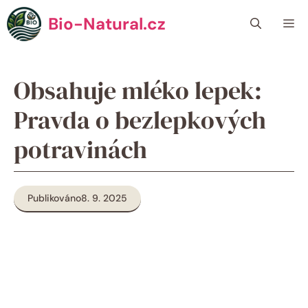
Přeskočit
Bio-Natural.cz
Me
na
obsah
Obsahuje mléko lepek:
Pravda o bezlepkových
potravinách
Publikováno
8. 9. 2025