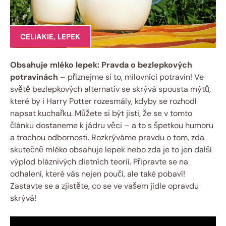
CELIAKIE
,
LEPEK
Obsahuje mléko lepek: Pravda o bezlepkových
potravinách
– přiznejme si to, milovníci potravin! Ve
světě bezlepkových alternativ se skrývá spousta mýtů,
které by i Harry Potter rozesmály, kdyby se rozhodl
napsat kuchařku. Můžete si být jisti, že se v tomto
článku dostaneme k jádru věci – a to s špetkou humoru
a trochou odbornosti. Rozkrýváme pravdu o tom, zda
skutečně mléko obsahuje lepek nebo zda je to jen další
výplod bláznivých dietních teorií. Připravte se na
odhalení, které vás nejen poučí, ale také pobaví!
Zastavte se a zjistěte, co se ve vašem jídle opravdu
skrývá!