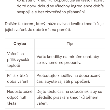
konzistenci knedlíků. Doporučuje se těsto‌ míchat
do té doby, dokud se všechny ingredience‌ dobře
nespojí, ale bez zbytečného ⁣přehánění.
Dalším⁤ faktorem, který může ovlivnit kvalitu knedlíků, je
jejich vaření. Je dobré mít ⁢na paměti:
Chyba
Tip
Vaření na​
Vařte knedlíky⁤ na ⁣mírném ohni, aby
příliš vysoké
se rovnoměrně propařily.
teplotě
Příliš krátká
Protestujte knedlíky na doporučený
doba vaření
⁤čas, abyste ⁤zajistili propečení.
Nedostatečné
Dejte⁣ těstu čas na odpočinek, aby se
odpočinutí
předešlo praskání knedlíků během
těsta
vaření.