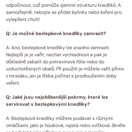
odpočinout, což pomůže zjemnit strukturu knedlíků. A
samozřejmě,‌ nebojte se přidat bylinky​ nebo koření pro
vylepšení chuti!
Q: Je možné bezlepkové knedlíky zamrazit?
A: Ano, bezlepkové knedlíky lze ⁤snadno zamrazit.
Nejlepší je je vařit, nechat vychladnout a pak je
důkladně​ zabalit do potravinové fólie nebo do
vzduchotěsných obalů. Při použití je můžete vařit přímo
z mrazáku,⁢ jen je třeba počítat s prodloužením doby
vaření.
Q: Jaké ⁤jsou nejoblíbenější ‌pokrmy,‍ které lze​
servírovat s bezlepkovými knedlíky?
A: Bezlepkové knedlíky můžete podávat s‍ různými
omáčkami, jako je houbová, rajská nebo ​svíčková. Skvěle