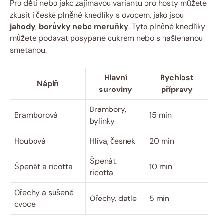
Pro děti ⁤nebo jako zajímavou variantu ​pro hosty můžete
zkusit i⁤ české plněné knedlíky s ⁤ovocem, jako jsou ‌
jahody, borůvky nebo ⁢meruňky
. Tyto ⁤plněné knedlíky
můžete podávat posypané cukrem nebo s našlehanou
smetanou.
Hlavní
Rychlost
Náplň
suroviny
přípravy
Brambory,
Bramborová
15 min
bylinky
Houbová
Hlíva, česnek
20 min
Špenát,
Špenát a ricotta
10 min
ricotta
Ořechy a sušené‌
Ořechy,⁢ datle
5 min
ovoce