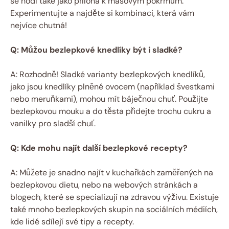
se hodí také jako ⁢příloha⁢ k masovým pokrmům.
Experimentujte a najděte si kombinaci, která vám
nejvíce ‍chutná!
Q: Můžou bezlepkové knedlíky být i sladké?
A: Rozhodně! Sladké ​varianty bezlepkových ​knedlíků,
jako⁤ jsou knedlíky plněné⁢ ovocem (například švestkami
nebo meruňkami),‌ mohou mít báječnou chuť. ⁢Použijte
bezlepkovou mouku a do těsta přidejte trochu cukru​ a‌
vanilky pro sladší chuť.
Q: Kde mohu najít další bezlepkové recepty?
A: Můžete⁤ je⁣ snadno najít v kuchařkách⁢ zaměřených na
bezlepkovou dietu, nebo na webových stránkách a
blogech, které se ‍specializují ⁢na ⁢zdravou výživu. Existuje
také mnoho ‍bezlepkových⁢ skupin na sociálních médiích,
kde⁤ lidé sdílejí své tipy a recepty.