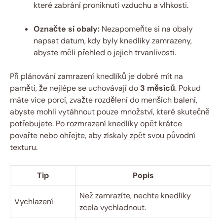
které zabrání proniknutí vzduchu a vlhkosti.
Označte si obaly:
Nezapomeňte‌ si na obaly
napsat datum, kdy byly ⁤knedlíky zamrazeny,
abyste měli přehled o jejich trvanlivosti.
Při plánování zamrazení⁣ knedlíků je dobré mít na
‍paměti, ⁤že nejlépe se uchovávají do
3 měsíců
. Pokud
máte více porcí, zvažte rozdělení do menších balení,
abyste mohli vytáhnout pouze množství,⁢ které skutečně
potřebujete. Po rozmrazení knedlíky opět krátce
povařte nebo ohřejte, aby získaly zpět ⁤svou⁢ původní
texturu.
Tip
Popis
Než zamrazíte, nechte knedlíky
Vychlazení
zcela​ vychladnout.