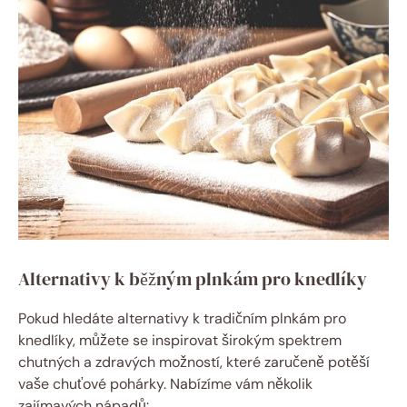
Alternativy k ⁣běžným plnkám pro knedlíky
Pokud⁢ hledáte​ alternativy k ​tradičním plnkám pro
knedlíky, můžete⁣ se inspirovat širokým spektrem
chutných a zdravých možností, které zaručeně potěší ​
vaše chuťové pohárky. Nabízíme vám několik⁣
zajímavých ​nápadů: