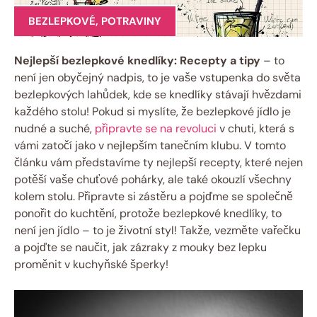
BEZLEPKOVÉ
,
POTRAVINY
Nejlepší⁣ bezlepkové knedlíky: Recepty a tipy
– to
není⁢ jen obyčejný nadpis, to je vaše vstupenka do světa
⁢bezlepkových​ lahůdek, kde se knedlíky stávají hvězdami
každého stolu! Pokud si myslíte, že bezlepkové jídlo ‌je
nudné a suché,
připravte se na revoluci
v chuti, která s
vámi zatočí jako v nejlepším tanečním klubu. V tomto
⁣článku vám představíme ty nejlepší recepty, které‌ nejen
potěší vaše chuťové pohárky, ⁢ale také okouzlí všechny
kolem stolu. Připravte si zástěru a pojďme se ⁢společně
‌ponořit do kuchtění, protože bezlepkové knedlíky, to⁢
není jen jídlo – to je životní styl! Takže, vezměte vařečku
a pojďte se naučit, jak⁣ zázraky z mouky bez lepku
proměnit⁤ v kuchyňské šperky!