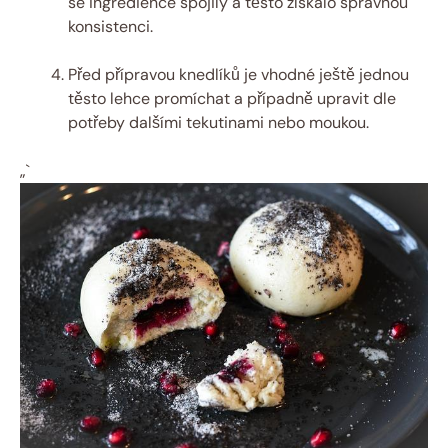
se ingredience ⁢spojily a těsto získalo správnou
konsistenci.
Před přípravou knedlíků je vhodné ještě jednou
těsto lehce promíchat a případně ⁣upravit dle
potřeby dalšími tekutinami nebo moukou.
„`