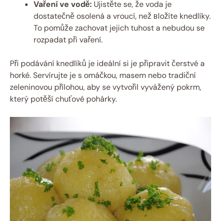
Vaření ve vodě:
Ujistěte se, že ⁣voda je
dostatečně osolená⁢ a vroucí, než вložíte knedlíky.
To‌ pomůže ⁣zachovat jejich tuhost a nebudou se
rozpadat při vaření.
Při podávání knedlíků je​ ideální si je připravit čerstvé a‌
horké. Servírujte‍ je s omáčkou, masem nebo tradiční
zeleninovou ⁤přílohou, aby se​ vytvořil vyvážený pokrm,
který⁤ potěší chuťové pohárky.