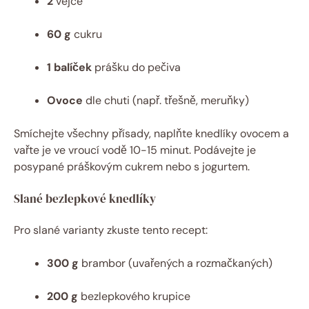
2
vejce
60 g
cukru
1 balíček
prášku do pečiva
Ovoce
dle chuti (např. třešně, meruňky)
Smíchejte všechny přísady, naplňte knedlíky ovocem a
vařte je ve‍ vroucí vodě 10-15 minut. Podávejte je
posypané⁢ práškovým cukrem nebo s jogurtem.
Slané bezlepkové knedlíky
Pro slané varianty zkuste tento recept:
300 g
brambor (uvařených a rozmačkaných)
200 g
bezlepkového krupice