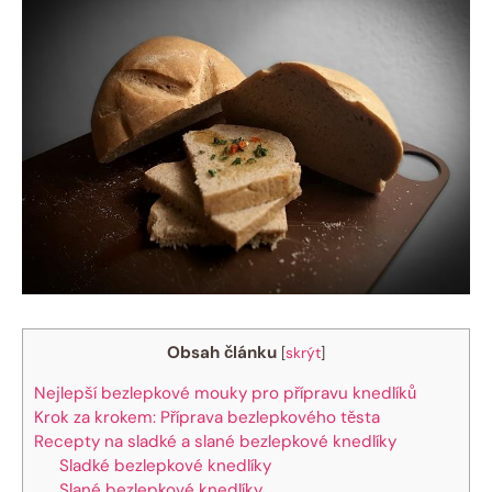
Obsah článku
[
skrýt
]
Nejlepší bezlepkové mouky pro přípravu knedlíků
Krok za krokem: Příprava bezlepkového těsta
Recepty na sladké a slané bezlepkové knedlíky
Sladké bezlepkové knedlíky
Slané bezlepkové knedlíky