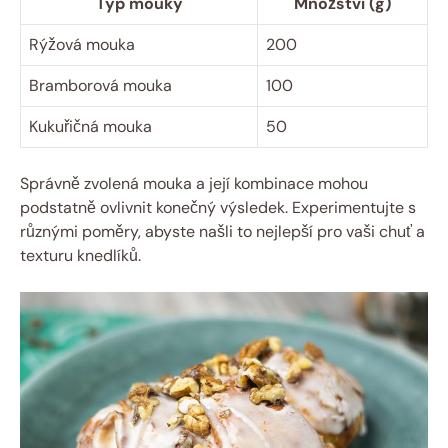
Typ mouky
Množství (g)
Rýžová ‍mouka
200
Bramborová mouka
100
Kukuřičná mouka
50
Správně zvolená ‍mouka a její kombinace mohou
‍podstatně ovlivnit konečný výsledek. Experimentujte‍ s
různými poměry, abyste našli to nejlepší pro vaši chuť a
texturu knedlíků.