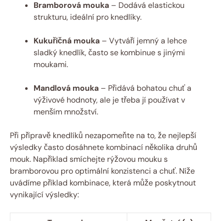
Bramborová mouka
⁤–⁤ Dodává elastickou
strukturu,‌ ideální pro knedlíky.
Kukuřičná mouka
– ⁢Vytváří jemný a lehce
sladký knedlík, často se kombinue s jinými
moukami.
Mandlová mouka
– Přidává bohatou ⁤chuť a
výživové hodnoty, ale je⁣ třeba jí používat⁣ v
menším množství.
Při přípravě knedlíků nezapomeňte na to, že nejlepší
výsledky často dosáhnete kombinací několika druhů
mouk. Například smíchejte rýžovou mouku s
⁤bramborovou pro optimální konzistenci a chuť. Níže
uvádíme⁢ příklad kombinace, která může ⁤poskytnout
vynikající výsledky: