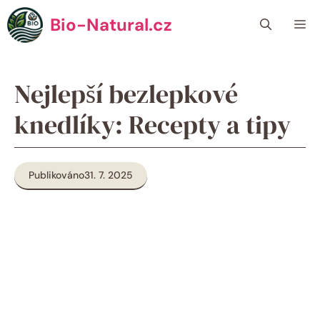
Přeskočit
Bio-Natural.cz
Me
na
obsah
Nejlepší bezlepkové
knedlíky: Recepty a tipy
Publikováno
31. 7. 2025