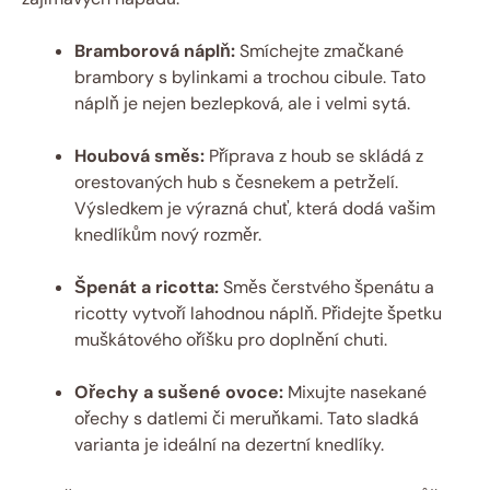
Bramborová náplň:
Smíchejte zmačkané
brambory s bylinkami a trochou cibule. Tato
náplň je nejen⁣ bezlepková, ale⁣ i velmi sytá.
Houbová směs:
Příprava z houb se skládá⁤ z
orestovaných hub s česnekem‍ a petrželí.
Výsledkem je výrazná chuť, která⁣ dodá‍ vašim
knedlíkům ⁣nový ‌rozměr.
Špenát a ricotta:
Směs čerstvého špenátu⁤ a
ricotty⁢ vytvoří lahodnou⁢ náplň. Přidejte špetku
muškátového oříšku pro doplnění chuti.
Ořechy a ⁣sušené ovoce:
Mixujte nasekané
ořechy s datlemi či meruňkami. Tato sladká
varianta je ideální na dezertní knedlíky.