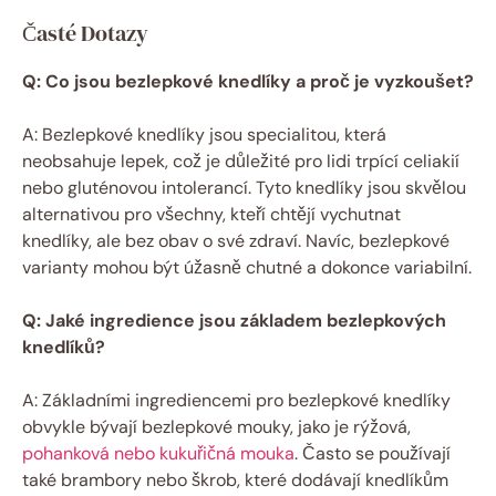
Časté Dotazy
Q: Co jsou bezlepkové knedlíky a proč je vyzkoušet?
A:‍ Bezlepkové knedlíky jsou specialitou, která
neobsahuje lepek, což je důležité pro lidi trpící celiakií
nebo gluténovou intolerancí. Tyto knedlíky ‍jsou skvělou
alternativou pro všechny, kteří chtějí vychutnat
knedlíky, ale​ bez obav o své zdraví. Navíc, bezlepkové
varianty​ mohou být úžasně chutné a dokonce variabilní.
Q:⁤ Jaké ingredience jsou základem bezlepkových
knedlíků?
A: Základními⁤ ingrediencemi pro bezlepkové ‌knedlíky
obvykle bývají bezlepkové mouky, jako je rýžová,
pohanková nebo kukuřičná mouka
. Často se používají
také brambory nebo škrob, které⁣ dodávají knedlíkům