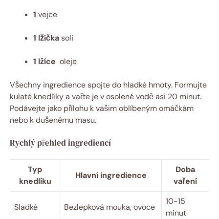
1
vejce
1‌ lžička
soli
1 lžíce
⁤ oleje
Všechny ingredience spojte do hladké hmoty. Formujte
kulaté knedlíky a vařte je v osolené vodě asi 20 minut.
Podávejte jako přílohu k vašim oblíbeným omáčkám
nebo k dušenému masu.
Rychlý přehled ingrediencí
Typ
Doba
Hlavní ingredience
knedlíku
vaření
10-15
Sladké
Bezlepková mouka, ovoce
minut