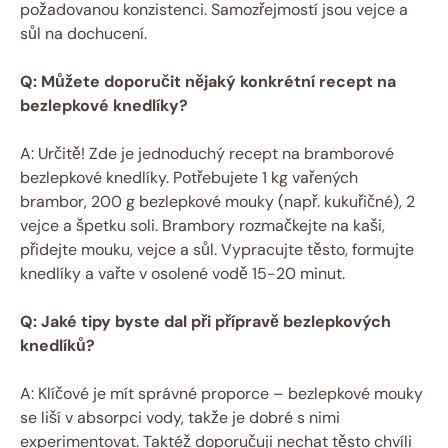
požadovanou konzistenci. Samozřejmostí jsou vejce a
sůl na​ dochucení.
Q: Můžete doporučit nějaký konkrétní recept na
bezlepkové knedlíky?
A: Určitě! Zde je jednoduchý recept na​ bramborové
bezlepkové knedlíky. Potřebujete 1 ⁢kg vařených
brambor,⁣ 200 g bezlepkové mouky (např.‌ kukuřičné), 2
vejce a špetku soli. Brambory rozmačkejte na kaši,
přidejte mouku, vejce⁤ a sůl. Vypracujte těsto, formujte
knedlíky a vařte v osolené vodě 15-20 minut.
Q: Jaké tipy byste dal při přípravě bezlepkových
knedlíků?
A: Klíčové ‍je‌ mít správné proporce – bezlepkové mouky
se liší v absorpci vody, takže je dobré s nimi
experimentovat. Taktéž doporučuji nechat těsto chvíli⁣