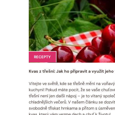
RECEPTY
Kvas z třešní: Jak ho připravit a využít jeh
Vítejte ve světě, kde se třešně mění na voňav
kuchyni! Pokud máte pocit, že se vaše chuťové
třešní není jen další nápoj – je to vítaný spole
chladnějších večerů. V našem článku se dozvít
svobodně třískat hrnkama a přitom s úsměvem 
kvas, který vám vezme dech a chuť k životu!