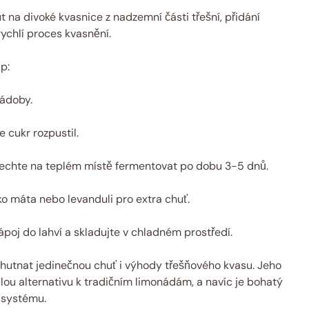
 na divoké kvasnice z nadzemní části třešní, přidání
ychlí proces kvasnění.
p:
nádoby.
e cukr rozpustil.
echte na teplém místě fermentovat po dobu 3-5 dnů.
ko máta nebo levanduli pro extra chuť.
poj do lahví a skladujte v chladném prostředí.
utnat jedinečnou chuť i výhody třešňového kvasu. Jeho
ělou alternativu k tradičním limonádám, a navíc je bohatý
o systému.