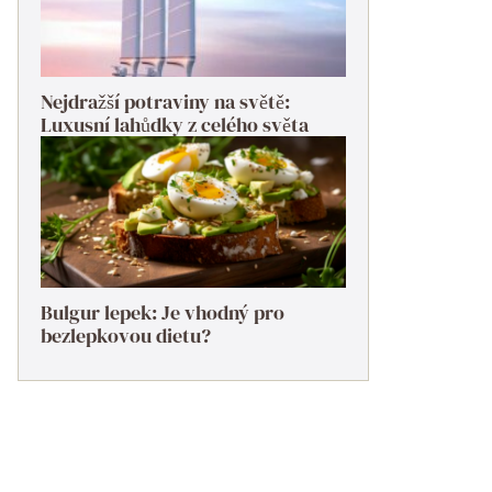
Nejdražší potraviny na světě:
Luxusní lahůdky z celého světa
Bulgur lepek: Je vhodný pro
bezlepkovou dietu?