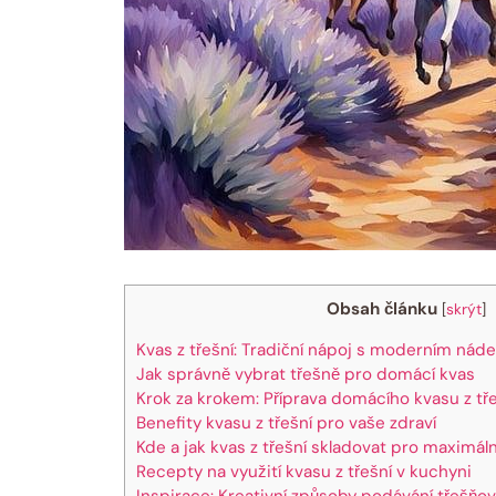
Obsah článku
[
skrýt
]
Kvas z třešní: Tradiční nápoj s moderním ná
Jak správně vybrat třešně pro domácí kvas
Krok za krokem: Příprava domácího kvasu z tř
Benefity kvasu z třešní pro vaše zdraví
Kde a jak kvas z třešní skladovat pro maximáln
Recepty na využití kvasu z třešní v kuchyni
Inspirace: Kreativní způsoby podávání třešňo