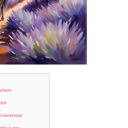
dechem
ešní
í čerstvost
vého kvasu