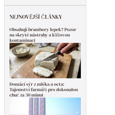
NEJNOVĚJŠÍ ČLÁNKY
Obsahují brambory lepek? Pozor
na skryté nástrahy a křížovou
kontaminaci
Domácí sýr z mléka a octa:
Tajemství farmářů pro dokonalou
chuť za 30 minut