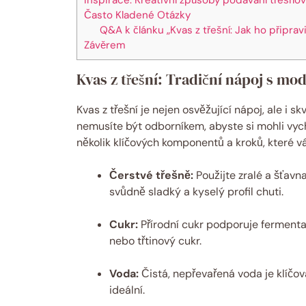
Často Kladené Otázky
Q&A k článku „Kvas z třešní: Jak ho připrav
Závěrem
Kvas z třešní: Tradiční nápoj s 
Kvas z třešní je nejen osvěžující nápoj, ale i s
nemusíte být odborníkem, abyste si mohli vyc
několik klíčových komponentů a kroků, které v
Čerstvé třešně:
Použijte zralé a šťav
svůdně sladký a kyselý profil chuti.
Cukr:
Přírodní cukr podporuje fermentaci
nebo třtinový cukr.
Voda:
Čistá, nepřevařená voda je klíčo
ideální.