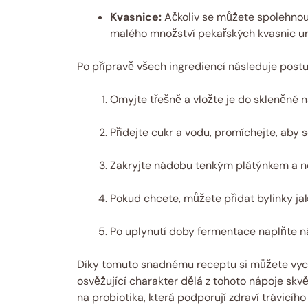
Kvasnice:
Ačkoliv se můžete spolehnout
malého množství pekařských kvasnic ur
Po přípravě všech ingrediencí následuje postu
Omyjte třešně a vložte je do skleněné 
Přidejte cukr a vodu, promíchejte, aby s
Zakryjte nádobu tenkým plátýnkem a n
Pokud chcete, můžete přidat bylinky ja
Po uplynutí doby fermentace naplňte ná
Díky tomuto snadnému receptu si můžete vych
osvěžující charakter dělá z tohoto nápoje skv
na probiotika, která podporují zdraví trávicíh