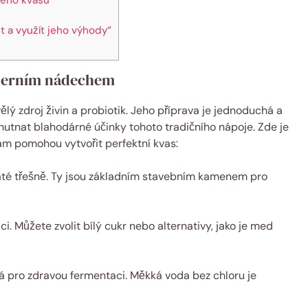
it a využít jeho výhody“
moderním nádechem
kvělý zdroj živin a probiotik. Jeho příprava je jednoduchá a
hutnat blahodárné účinky tohoto tradičního nápoje. Zde je
ám pomohou vytvořit perfektní kvas:
naté třešně. Ty jsou základním stavebním kamenem pro
. Můžete zvolit bílý cukr nebo alternativy, jako je med
vá pro zdravou fermentaci. Měkká voda bez chloru je