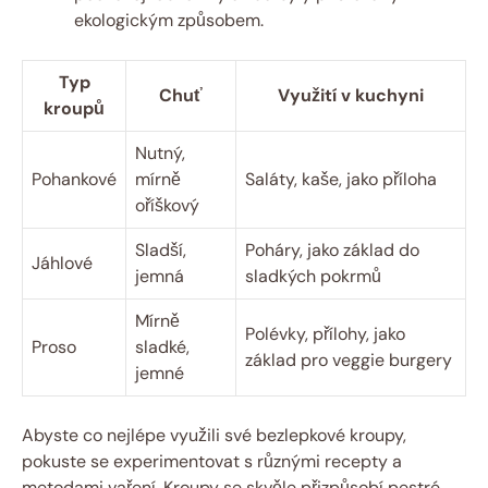
ekologickým způsobem.
Typ
Chuť
Využití v kuchyni
kroupů
Nutný,
Pohankové
mírně
Saláty, kaše, jako příloha
oříškový
Sladší,
Poháry, jako základ do
Jáhlové
jemná
sladkých pokrmů
Mírně
Polévky, přílohy, jako
Proso
sladké,
základ pro veggie burgery
jemné
Abyste co nejlépe využili své bezlepkové kroupy,
pokuste se experimentovat s různými recepty a
metodami vaření. Kroupy se skvěle přizpůsobí pestré