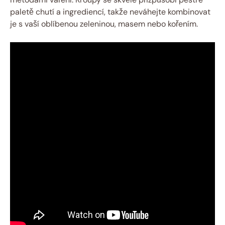
paletě chutí a ingrediencí, takže neváhejte kombinovat
je s vaší oblíbenou zeleninou, masem nebo kořením.