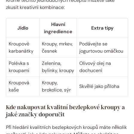
Kromě těchto jednoduchých receptů můžete také
zkusit kreativní kombinace:
Hlavní
Jídlo
Extra tipy
ingredience
Kroupové
Kroupy, mrkev,
Podávejte se
karbanátky
česnek
jogurtovou omáčkou
Polévka s
Zelenina,
Olivový olej na
kroupami
bylinky, kroupy
dochucení
Kroupová
Kroupy,
Skvělé jako příloha
kaše
brokolice, sýr
Kde nakupovat kvalitní bezlepkové kroupy a
jaké značky doporučit
Při hledání kvalitních bezlepkových kroupů máte několik