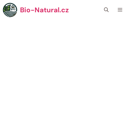
Přeskočit
Bio-Natural.cz
Me
na
obsah