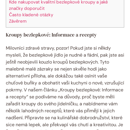
Kde nakupovat kvalitní bezlepkové kroupy a jaké
značky doporučit
Často kladené otázky
Závěrem
Kroupy bezlepkové: Informace a recepty
Milovníci zdravé stravy, pozor! Pokud jste si někdy
mysleli, že bezlepkové jídlo je nudné a fádní, pak jste asi
ještě neobjevili kouzlo kroupů bezlepkových. Tyto
malebné malé zázraky se nejen skvěle hodí jako
alternativní příloha, ale dokážou také oslnit vaše
chuťové buňky a obohatit vaši kuchyni o nové, vzrušující
pokrmy. V našem článku „Kroupy bezlepkové: Informace
a recepty“ se podíváme na důvody, proč byste měli
zařadit kroupy do svého jídelníčku, a nabídneme vám
několik lahodných receptů, které vás přimějí k jejich
nadšení. Připravte se na kulinářské dobrodružství, které
sice nemá lepek, ale překvapí vás chutí a kreativitou. Je