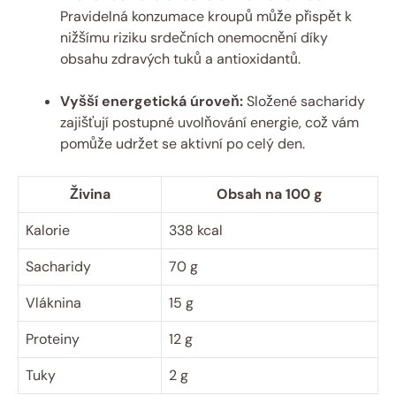
Pravidelná konzumace kroupů může přispět k
nižšímu riziku srdečních onemocnění díky
obsahu zdravých tuků a antioxidantů.
Vyšší energetická úroveň:
Složené sacharidy
zajišťují postupné uvolňování energie, což vám
pomůže udržet se aktivní po celý den.
Živina
Obsah na 100 g
Kalorie
338 kcal
Sacharidy
70 g
Vláknina
15 g
Proteiny
12 g
Tuky
2 g