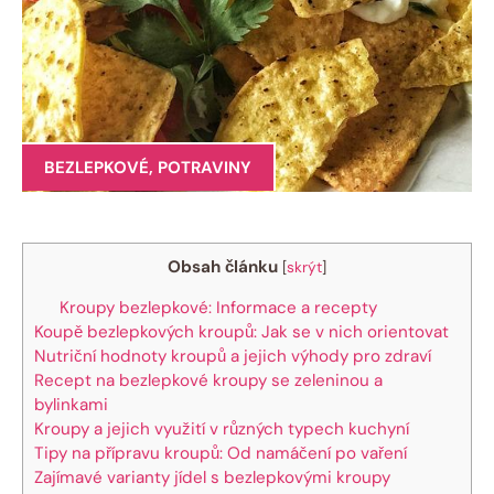
BEZLEPKOVÉ
,
POTRAVINY
Obsah článku
[
skrýt
]
Kroupy bezlepkové: Informace a recepty
Koupě bezlepkových kroupů: Jak se v nich orientovat
Nutriční hodnoty kroupů a jejich výhody pro zdraví
Recept na bezlepkové kroupy se zeleninou a
bylinkami
Kroupy a jejich využití v různých typech kuchyní
Tipy na přípravu kroupů: Od namáčení po vaření
Zajímavé varianty jídel s bezlepkovými kroupy