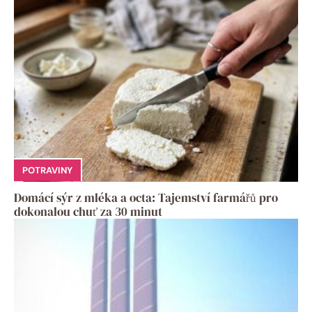
POTRAVINY
Domácí sýr z mléka a octa: Tajemství farmářů pro
dokonalou chuť za 30 minut