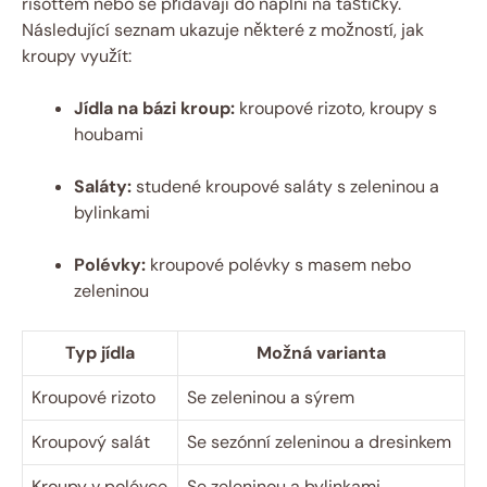
risottem nebo se přidávají do náplní na taštičky.
Následující seznam ukazuje některé z možností, jak
kroupy využít:
Jídla na bázi kroup:
kroupové rizoto, kroupy s
houbami
Saláty:
studené kroupové saláty s zeleninou a
bylinkami
Polévky:
kroupové polévky s masem nebo
zeleninou
Typ jídla
Možná varianta
Kroupové rizoto
Se zeleninou a sýrem
Kroupový salát
Se sezónní zeleninou a dresinkem
Kroupy v polévce
Se zeleninou a bylinkami