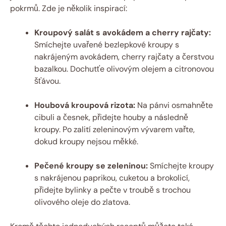
pokrmů. Zde je několik inspirací:
Kroupový salát s avokádem a cherry rajčaty:
Smíchejte uvařené bezlepkové kroupy s
nakrájeným avokádem, cherry rajčaty a čerstvou
bazalkou. Dochutťe olivovým olejem a citronovou
šťávou.
Houbová kroupová rizota:
Na pánvi osmahněte
cibuli a česnek, přidejte houby a následně
kroupy. Po zalití zeleninovým vývarem vařte,
dokud kroupy nejsou měkké.
Pečené kroupy se zeleninou:
Smíchejte kroupy
s nakrájenou paprikou, cuketou a brokolicí,
přidejte bylinky a pečte v troubě s trochou
olivového oleje do zlatova.