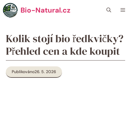
Přeskočit
Bio-Natural.cz
Me
na
obsah
Kolik stojí bio ředkvičky?
Přehled cen a kde koupit
Publikováno
26. 5. 2026