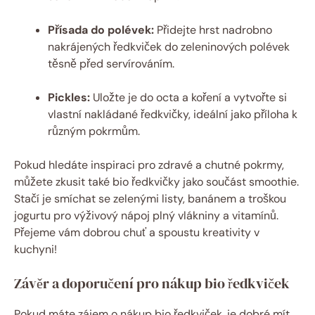
Přísada do polévek:
Přidejte hrst nadrobno
nakrájených ředkviček do zeleninových polévek
těsně před servírováním.
Pickles:
Uložte je do octa a koření a vytvořte si
vlastní nakládané ředkvičky, ideální jako příloha k
různým pokrmům.
Pokud hledáte inspiraci pro zdravé a chutné pokrmy,
můžete zkusit také bio ředkvičky jako součást smoothie.
Stačí je smíchat se zelenými listy, banánem a troškou
jogurtu pro výživový nápoj plný vlákniny a vitamínů.
Přejeme vám dobrou chuť a spoustu kreativity v
kuchyni!
Závěr a doporučení pro nákup bio ředkviček
Pokud máte zájem o nákup bio ředkviček, je dobré mít