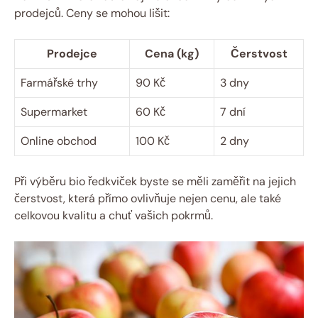
prodejců. Ceny se mohou lišit:
Prodejce
Cena (kg)
Čerstvost
Farmářské trhy
90 Kč
3 dny
Supermarket
60 Kč
7 dní
Online obchod
100 Kč
2 dny
Při výběru bio ředkviček byste se měli zaměřit na jejich
čerstvost, která přímo ovlivňuje nejen cenu, ale také
celkovou kvalitu a chuť vašich pokrmů.