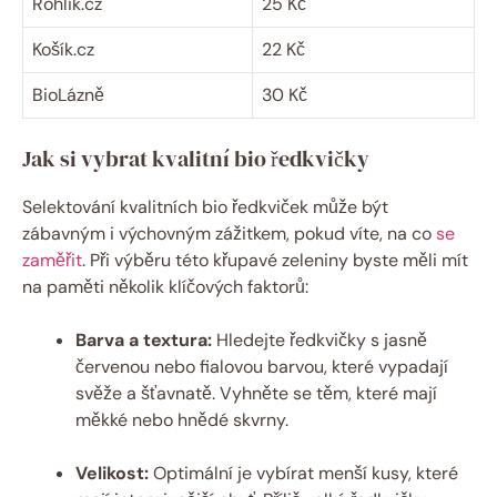
Rohlik.cz
25 Kč
Košík.cz
22 Kč
BioLázně
30 Kč
Jak si vybrat kvalitní bio ředkvičky
Selektování kvalitních bio ředkviček může být
zábavným i výchovným zážitkem, pokud víte, na co
se
zaměřit
. Při výběru této křupavé zeleniny byste měli mít
na paměti několik klíčových faktorů:
Barva a textura:
Hledejte ředkvičky s jasně
červenou nebo fialovou barvou, které vypadají
svěže a šťavnatě. Vyhněte se těm, které mají
měkké nebo hnědé skvrny.
Velikost:
Optimální je vybírat menší kusy, které