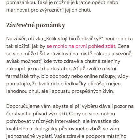
pomazánkou. Také je možné je krátce opéct nebo
marinovat pro zvýraznění jejich chuti.
Závěrečné poznámky
Na závěr, otázka „Kolik stojí bio ředkvičky?“ není zdaleka
tak složitá, jak by
se mohlo na první pohled zdát
. Cena
se sice může lišit v závislosti na místě nákupu a sezóně,
avšak možností, kde tyto zdravé a chutné zeleniny
zakoupit, je na trhu dostatek. Ať už zvolíte místní
farmářské trhy, bio obchody nebo online nákupy, vždy
pamatujte, že kvalitní bio ředkvičky přinášejí nejen
lahodnou chuť, ale i spoustu prospěšných živin.
Doporučujeme vám, abyste si při výběru dávali pozor na
čerstvost a původ výrobků. Ceny se sice mohou
pohybovat v různých intervalech, ale investice do
kvalitního a ekologicky pěstovaného zboží se vám
jednoznačně vyplatí. Vaše zdraví a podpora místního