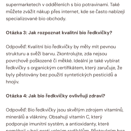
supermarketech v odděleních s bio potravinami. Také
můžete zvážit nákup přes internet, kde se často nabízejí
specializované bio obchody.
Otázka 3: Jak rozpoznat kvalitní bio ředkvičky?
Odpověď: Kvalitní bio ředkvičky by měly mít pevnou
strukturu a svěží barvu. Zkontrolujte, zda nejsou
povrchově poškozené či měkké. Ideální je také vybírat
ředkvičky s organickým certifikátem, který zaručuje, že
byly pěstovány bez použití syntetických pesticidů a
hnojiv.
Otázka 4: Jak bio ředkvičky ovlivňují zdraví?
Odpověď: Bio ředkvičky jsou skvělým zdrojem vitamínů,
minerálů a vlákniny. Obsahují vitamín C, který
podporuje imunitní systém, a antioxidanty, které
pomáhají v boji proti volným radikálům. Pěstováním bez