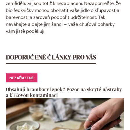
zemědělství jsou totiž k nezaplacení. Nezapomeňte, že
bio ředkvičky mohou obohatit vaše jídlo o křupavost a
barevnost, a zároveň podpořit udržitelnost. Tak
neváhejte a dejte jim šanci – vaše chuťové pohárky
vám jistě poděkují!
DOPORUČENÉ ČLÁNKY PRO VÁS
NEZAŘAZENÉ
Obsahují brambory lepek? Pozor na skryté nástrahy
a křížovou kontaminaci