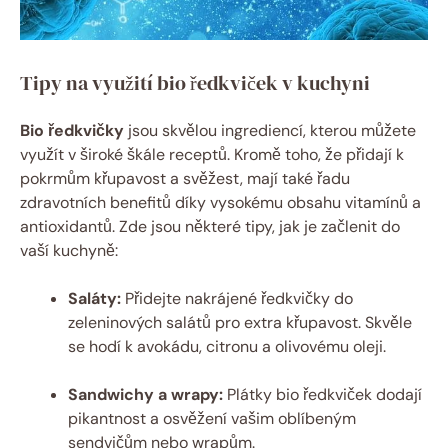
Tipy na využití bio ředkviček v kuchyni
Bio ředkvičky
jsou skvělou ingrediencí, kterou můžete
využít v široké škále receptů. Kromě toho, že přidají k
pokrmům křupavost a svěžest, mají také řadu
zdravotních benefitů díky vysokému obsahu vitamínů a
antioxidantů. Zde jsou některé tipy, jak je začlenit do
vaší kuchyně:
Saláty:
Přidejte nakrájené ředkvičky do
zeleninových salátů pro extra křupavost. Skvěle
se hodí k avokádu, citronu a olivovému oleji.
Sandwichy a wrapy:
Plátky bio ředkviček dodají
pikantnost a osvěžení vašim oblíbeným
sendvičům nebo wrapům.