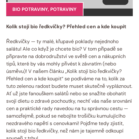
BIO POTRAVINY
,
POTRAVINY
Kolik stojí bio ředkvičky? Přehled cen a kde koupit
Ředkvičky — ty malé, křupavé poklady nejednoho
salátu! Ale co když je chcete bio? V tom případě se
připravte na dobrodružství ve světě cen a nákupních
tipů, které by vás mohly přivést k závratím (nebo
úsměvu)! V našem článku „Kolik stojí bio ředkvičky?
Přehled cen a kde koupit“ se podíváme na to, kolik za
tuto zelenou radost budete muset skutečně vypláznout.
Ať už jste fanouškem salátů nebo se snažíte obohatit
svojí dietu o zdravé pochoutky, nechť vás naše srovnání
cen a praktické rady navedou na tu správnou cestu —
samozřejmě, pokud se nebojíte trošičku kumulujícího
nezdravého napětí s cenovkami! Pojďme tedy zjistit,
kolik stojí bio ředkvičky, než nám je tajemně odkoupí
soupeři z trhu!