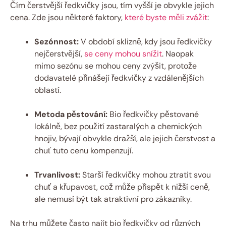
Čím čerstvější ředkvičky jsou, tím vyšší je obvykle jejich
cena. Zde jsou některé faktory,
které byste měli zvážit
:
Sezónnost:
V období sklizně, kdy jsou ředkvičky
nejčerstvější,
se ceny mohou snížit
. Naopak
mimo sezónu se mohou ceny zvýšit, protože
dodavatelé přinášejí ředkvičky z vzdálenějších
oblastí.
Metoda pěstování:
Bio ředkvičky pěstované
lokálně, bez použití zastaralých a chemických
hnojiv, bývají obvykle dražší, ale jejich čerstvost a
chuť tuto cenu kompenzují.
Trvanlivost:
Starší ředkvičky mohou ztratit svou
chuť a křupavost, což může přispět k nižší ceně,
ale nemusí být tak atraktivní pro zákazníky.
Na trhu můžete často najít bio ředkvičky od různých