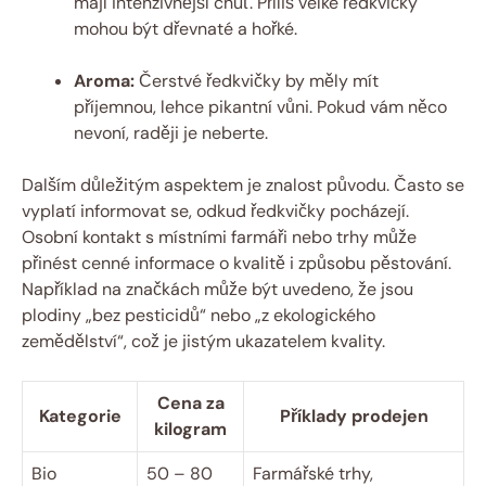
mají intenzivnější chuť. Příliš velké ředkvičky
mohou být dřevnaté a hořké.
Aroma:
Čerstvé ředkvičky by měly mít
příjemnou, lehce pikantní vůni. Pokud vám něco
nevoní, raději je neberte.
Dalším důležitým aspektem je znalost původu. Často se
vyplatí informovat se, odkud ředkvičky pocházejí.
Osobní kontakt s místními farmáři nebo trhy může
přinést cenné informace o kvalitě i způsobu pěstování.
Například na značkách může být uvedeno, že jsou
plodiny „bez pesticidů“ nebo „z ekologického
zemědělství“, což je jistým ukazatelem kvality.
Cena za
Kategorie
Příklady prodejen
kilogram
Bio
50 – 80
Farmářské trhy,