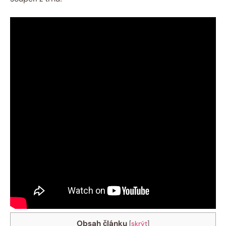
Obsah článku
[
skrýt
]