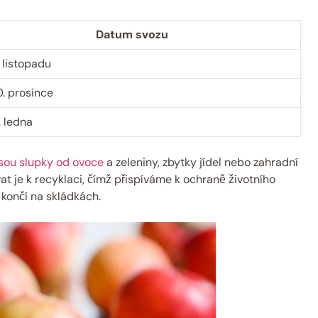
Datum svozu
.⁤ listopadu
20. prosince
7. ledna
jsou slupky od ovoce
a zeleniny, zbytky jídel‍ nebo zahradní
vat je k recyklaci,​ čímž ​přispíváme k ochraně životního
končí na ⁢skládkách.