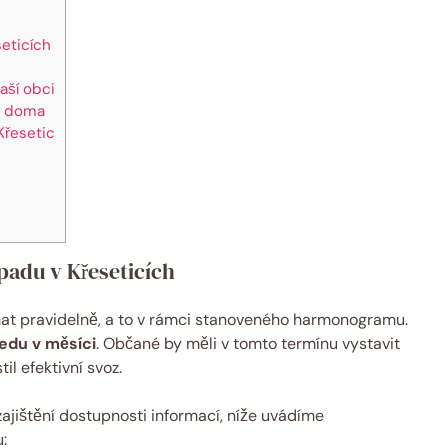
seticích
aší obci
du doma
 Křesetic
dpadu v Křeseticích
at pravidelně, a ​to⁣ v rámci stanoveného‌ harmonogramu.
ředu v měsíci
.‍ Občané ⁤by měli v ‌tomto termínu vystavit
il efektivní⁤ svoz.
ajištění ⁢dostupnosti informací, níže uvádíme
: