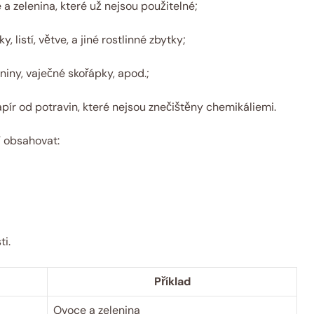
 a zelenina, které už nejsou použitelné;
y, listí, větve, a jiné rostlinné zbytky;
iny, vaječné skořápky, apod.;
pír od potravin, které nejsou ⁢znečištěny chemikáliemi.
í obsahovat:
ti.
Příklad
Ovoce a zelenina