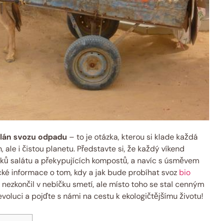
⁢Plán svozu odpadu
– ​to je otázka, kterou​ si‌ klade každá​
 ale i čistou planetu.​ Představte si, že každý víkend‌
ků salátu a ⁤překypujících kompostů, a navíc s úsměvem
cké informace o tom, kdy a​ jak bude⁣ probíhat svoz
bio
 nezkončil v nebíčku smetí, ale místo toho se stal cenným
evoluci ⁣a ‍pojďte s námi na cestu ⁢k ekologičtějšímu životu!