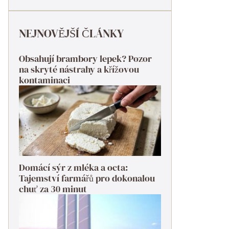
NEJNOVĚJŠÍ ČLÁNKY
Obsahují brambory lepek? Pozor
na skryté nástrahy a křížovou
kontaminaci
Domácí sýr z mléka a octa:
Tajemství farmářů pro dokonalou
chuť za 30 minut