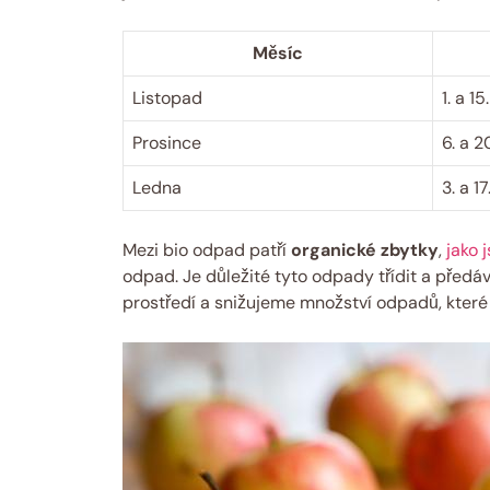
Měsíc
Listopad
1. a 15
Prosince
6. a​ 
Ledna
3. a 1
Mezi bio odpad patří
organické zbytky
,
jako 
odpad. ‍Je důležité⁣ tyto odpady ‌třídit a​ předá
prostředí a ⁢snižujeme množství odpadů, které 