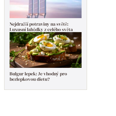
Nejdražší potraviny na světě:
Luxusní lahůdky z celého světa
Bulgur lepek: Je vhodný pro
bezlepkovou dietu?