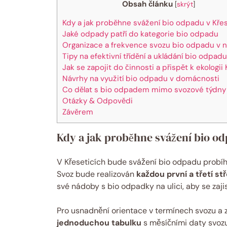
Obsah článku
[
skrýt
]
Kdy a jak proběhne ‌svážení bio ⁣odpadu v Kře
Jaké odpady patří do ⁤kategorie bio ⁣odpadu
Organizace⁤ a frekvence svozu bio odpadu v n
Tipy na ‌efektivní třídění a ukládání bio odpa
Jak se⁤ zapojit do činnosti a přispět k ekologii
Návrhy ⁢na využití‌ bio odpadu v domácnosti
Co ⁤dělat s bio odpadem mimo svozové týdny
Otázky & ⁢Odpovědi
Závěrem
Kdy a jak proběhne ‌svážení bio ⁣o
V Křeseticích bude ⁣svážení bio odpadu ⁤probíh
⁤Svoz bude realizován
každou první a‌ třetí st
své nádoby s bio odpadky na ulici,​ aby se zajist
Pro usnadnění orientace v termínech svozu ⁢a z
jednoduchou tabulku
‌s měsíčními daty svozu