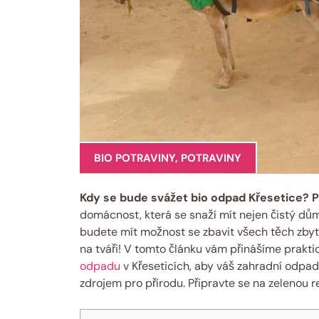
BIO POTRAVINY
,
POTRAVINY
Kdy se ‌bude svážet bio ‍odpad Křesetice? 
domácnost, ‌která se snaží mít ⁢nejen čistý‌ dům,
budete mít možnost se zbavit všech těch zbyt
na⁢ tváři! V tomto článku vám přinášíme prakti
odpadu
‍v Křeseticích, aby váš zahradní odpad
⁣zdrojem pro přírodu. Připravte‍ se na zelenou r