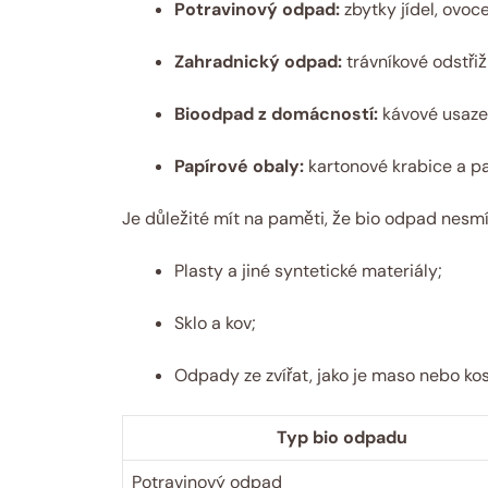
Potravinový odpad:
zbytky jídel, ovoce
Zahradnický odpad:
trávníkové ⁣odstřižk
Bioodpad ⁤z⁤ domácností:
kávové usazen
Papírové obaly:
kartonové krabice a ⁤pa
Je důležité mít na paměti, že bio odpad nesm
Plasty⁢ a jiné syntetické‌ materiály;
Sklo a kov;
Odpady ze zvířat,‍ jako‍ je maso nebo kos
Typ bio odpadu
Potravinový odpad