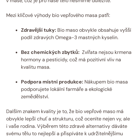
v mase, což je pro naše tělo nesmírně důležité.
Mezi ⁢klíčové výhody bio vepřového masa patří:
Zdravější tuky:
Bio maso obvykle obsahuje vyšší
podíl zdravých Omega-3⁣ mastných ‍kyselin.
Bez chemických zbytků:
⁣ Zvířata nejsou krmena
hormony a pesticidy, což má pozitivní vliv na⁢
kvalitu masa.
Podpora​ místní produkce:
Nákupem ​bio masa
podporujete lokální farmáře ​a ekologické
zemědělství.
Dalším znakem ⁤kvality‍ je to, ⁤že bio ‌vepřové maso má
obvykle lepší chuť a strukturu, což oceníte nejen vy, ⁢ale
i vaše rodina.⁢ Výběrem‌ této zdravé alternativy dáváte
svému tělu to ‌nejlepší⁣ a‌ přispíváte k udržitelnějšímu