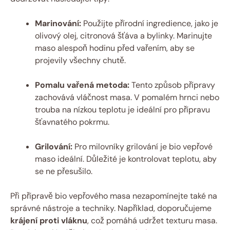
Marinování:
Použijte přírodní ingredience, ⁣jako⁤ je
olivový olej, citronová šťáva a bylinky. Marinujte
maso ‍alespoň hodinu před‍ vařením, aby ‌se
projevily všechny ‌chutě.
Pomalu ⁤vařená metoda:
Tento způsob přípravy
zachovává vláčnost masa. V pomalém hrnci nebo
trouba na ‌nízkou teplotu je ideální pro přípravu
šťavnatého pokrmu.
Grilování:
Pro ⁤milovníky grilování je bio vepřové⁢
maso ideální. Důležité je kontrolovat teplotu, aby
‌se‌ ne přesušilo.
Při přípravě bio vepřového ⁣masa⁢ nezapomínejte také na
správné⁤ nástroje⁣ a techniky. Například, doporučujeme
krájení proti ⁤vláknu
, což pomáhá udržet⁢ texturu⁤ masa.