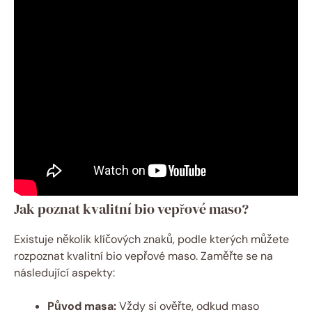
Jak ⁣poznat kvalitní bio‌ vepřové maso?
Existuje několik‍ klíčových znaků, podle ​kterých můžete
rozpoznat kvalitní bio vepřové maso. Zaměřte se na
následující aspekty:
Původ masa:
Vždy si ověřte, odkud maso