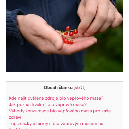
Obsah článku
[
skrýt
]
Kde ‍najít ověřené‍ zdroje bio vepřového masa?
Jak ⁣poznat kvalitní bio‌ vepřové maso?
Výhody konzumace bio⁤ vepřového ‌masa⁣ pro vaše
zdraví
Top značky a​ farmy s bio ⁣vepřovým masem⁤ na