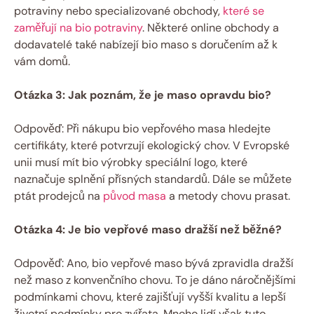
potraviny ‌nebo specializované obchody,
které se
zaměřují na bio potraviny
. Některé online ‍obchody a
dodavatelé také nabízejí bio maso s doručením až⁤ k
vám domů.
Otázka 3:‌ Jak poznám,⁢ že je maso opravdu ⁣bio?
Odpověď: Při nákupu bio vepřového masa hledejte
⁣certifikáty, které potvrzují ekologický chov. V Evropské
unii musí mít bio výrobky speciální logo, které ​
naznačuje‌ splnění přísných standardů. Dále se můžete
ptát ⁤prodejců na
původ masa
‍ a ‍metody​ chovu prasat.
Otázka 4: Je bio vepřové maso dražší než běžné?
Odpověď: Ano, bio vepřové maso ‍bývá zpravidla⁤ dražší
než maso z konvenčního chovu.⁤ To je ‌dáno náročnějšími
podmínkami ‍chovu, které zajišťují vyšší kvalitu a lepší⁤
životní podmínky pro zvířata. Mnoho lidí však tuto