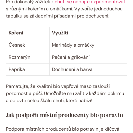
Pro⁤ dokonalý zážitek z
chuti se nebojte experimentovat
s různými kořením⁢ a omáčkami. Vytvořte jednoduchou
tabulku⁤ se základními‍ přísadami pro dochucení:
Koření
Využití
Česnek
Marinády a omáčky
Rozmarýn
Pečení⁢ a⁢ grilování
Paprika
Dochucení a barva
Pamatujte, že kvalitní bio vepřové maso ‌zaslouží
pozornost a⁤ péči. Umožněte mu zářit v každém pokrmu
a objevte celou ⁢škálu chutí, které nabízí!
Jak‍ podpořit místní producenty bio potravin
Podpora místních producentů bio potravin ‍je‌ klíčová