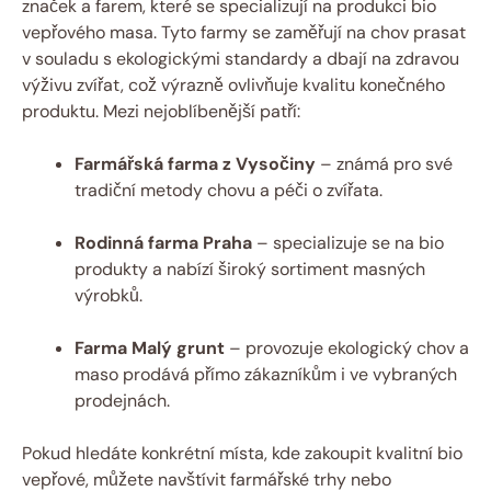
značek a‌ farem,⁢ které se ‌specializují na produkci‌ bio
vepřového masa. Tyto ‍farmy se⁤ zaměřují na‍ chov prasat
v ⁣souladu ​s ekologickými standardy ​a dbají na zdravou⁣
výživu zvířat, což ⁣výrazně ovlivňuje​ kvalitu‌ konečného
produktu. Mezi nejoblíbenější patří:
Farmářská farma ⁤z Vysočiny
– známá‌ pro své⁣
tradiční metody chovu a péči o zvířata.
Rodinná farma Praha
– specializuje se na⁤ bio
⁣produkty a⁢ nabízí‍ široký ⁢sortiment ​masných
výrobků.
Farma Malý ⁤grunt
– provozuje ekologický chov a
maso​ prodává přímo zákazníkům i ve vybraných⁤
prodejnách.
Pokud hledáte konkrétní místa, ⁢kde zakoupit kvalitní bio
vepřové, můžete navštívit farmářské trhy⁤ nebo