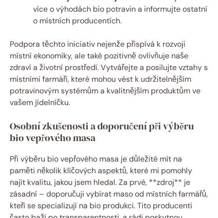
více o ⁣výhodách bio⁣ potravin⁤ a⁤ informujte ostatní
o místních producentích.
Podpora ‍těchto iniciativ nejenže přispívá k rozvoji
⁢místní ekonomiky, ‍ale také pozitivně ovlivňuje naše
zdraví a životní prostředí. Vytvářejte a posilujte vztahy s
místními farmáři, které⁣ mohou vést‌ k udržitelnějším
potravinovým systémům a kvalitnějším produktům ve
vašem jídelníčku.
Osobní zkušenosti a doporučení při výběru
bio vepřového masa
Při ⁢výběru bio vepřového masa ⁢je důležité ​mít⁣ na⁤
paměti několik ⁣klíčových aspektů, které mi pomohly
najít kvalitu, jakou jsem hledal. Za⁣ prvé, ⁢**zdroj**⁣ je
zásadní – doporučuji vybírat maso od místních farmářů,
⁤kteří‌ se specializují ‌na​ bio produkci.​ Tito producenti
často baží​ po ⁤transparentnosti, ​a ⁢rádi⁤ poskytnou⁣