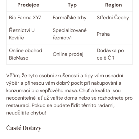
Prodejce
Typ
Region
Bio ‌Farma XYZ
Farmářské trhy
Střední Čechy
Řeznictví U
Specializované
Praha
Kováře
řeznictví
Online​ obchod
Dodávka ​po
Online prodej
BioMaso
‌celé ČR
Věřím, že ⁤tyto osobní ⁤zkušenosti a tipy vám usnadní
výběr a přinesou vám dobrý⁤ pocit při nakupování a⁢
konzumaci bio vepřového masa. Chuť a kvalita jsou
⁣neocenitelné, ať už vaříte doma nebo se rozhodnete⁢ pro
restauraci. Pokud se budete řídit těmito radami,
neuděláte chybu!
Časté Dotazy