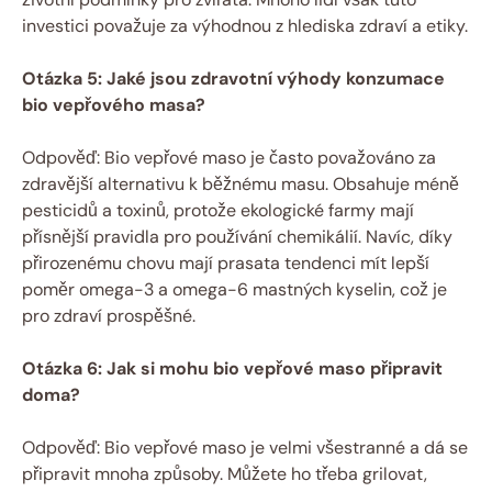
investici považuje za⁤ výhodnou ⁢z hlediska ‍zdraví a etiky.
Otázka 5:⁣ Jaké jsou ⁤zdravotní výhody konzumace
bio vepřového masa?
Odpověď: ⁤Bio ​vepřové maso je⁤ často ‌považováno za
zdravější alternativu k běžnému masu.‌ Obsahuje méně
pesticidů a toxinů, protože ekologické farmy ⁤mají
přísnější pravidla pro používání chemikálií. ​Navíc, díky
přirozenému chovu mají prasata tendenci mít lepší ​
poměr ⁢omega-3 a omega-6 mastných kyselin, což je⁤
pro⁢ zdraví prospěšné.
Otázka ⁤6: Jak si mohu bio vepřové maso připravit
doma?
Odpověď: Bio vepřové maso je velmi všestranné a⁢ dá se
připravit mnoha ‍způsoby. Můžete ho třeba grilovat,