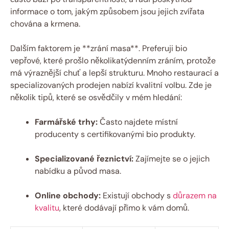
informace o tom, jakým způsobem jsou jejich zvířata
‌chována ⁤a ‌krmena.
Dalším faktorem je **zrání ⁤masa**. Preferuji bio
vepřové,‍ které prošlo několikatýdenním‌ zráním, ​protože
má‌ výraznější ⁣chuť a lepší strukturu. Mnoho restaurací a
specializovaných prodejen nabízí kvalitní volbu. Zde​ je‍
několik tipů, které ⁤se ⁤osvědčily v⁣ mém ⁣hledání:
Farmářské trhy:
‌Často najdete místní
producenty s certifikovanými bio⁢ produkty.
Specializované řeznictví:
Zajímejte ⁤se ‌o jejich
nabídku a původ ‌masa.
Online obchody:
‌Existují obchody s
důrazem na
kvalitu
, které dodávají ‍přímo k vám domů.