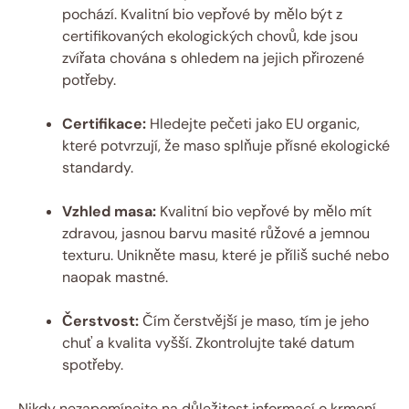
pochází. Kvalitní​ bio vepřové by mělo‍ být z
certifikovaných ekologických chovů, kde jsou
zvířata⁤ chována s ohledem na jejich přirozené⁣
potřeby.
Certifikace:
‌Hledejte pečeti jako EU organic,
které potvrzují, že maso⁢ splňuje přísné ekologické
standardy.
Vzhled masa:
Kvalitní bio ⁢vepřové by mělo mít
zdravou, jasnou barvu masité‌ růžové a jemnou ​
texturu. Unikněte masu, které je příliš suché nebo
naopak mastné.
Čerstvost:
Čím čerstvější​ je‌ maso, tím je jeho
chuť a kvalita vyšší. Zkontrolujte také datum
⁤spotřeby.
Nikdy nezapomínejte na důležitost informací o krmení