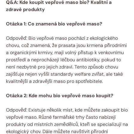
Q&A: Kde koupit vepřové ⁤maso ⁤bio?⁢ Kvalitní a
zdravé produkty
Otázka 1: Co ⁢znamená bio vepřové maso?
Odpověď: Bio vepřové maso pochází ‌z ekologického
chovu, což znamená, že prasata jsou krmena přírodními
a ⁤organickými krmivy, mají volný přístup ​k venkovnímu‌
prostředí a neprocházejí léčbou antibiotiky,​ pokud⁢ to⁣
není nezbytné ⁣pro jejich zdraví. Tento způsob chovu
zajišťuje nejen vyšší⁢ standardy welfare zvířat, ale také
kvalitnější a zdravější maso pro spotřebitele.
Otázka 2: Kde mohu‌ bio vepřové maso koupit?
Odpověď: Existuje několik míst, kde můžete zakoupit bio‍
vepřové ​maso. Různé⁤ farmářské trhy⁤ často nabízejí
produkty od ‍místních zemědělců, kteří se‌ specializují na
ekologický⁤ chov. Dále ⁢můžete navštívit ⁣přírodní