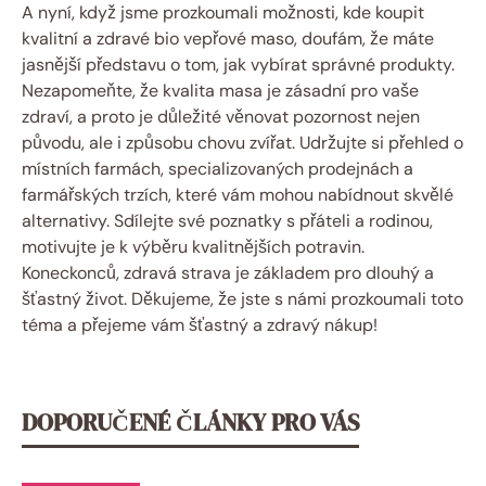
A nyní, když jsme prozkoumali možnosti, ‌kde⁣ koupit
kvalitní a zdravé bio vepřové​ maso, doufám,‍ že máte
jasnější představu o tom, jak ⁣vybírat správné produkty.
Nezapomeňte, že⁢ kvalita ‌masa je zásadní pro vaše
zdraví,⁣ a proto⁢ je důležité věnovat pozornost ⁤nejen
původu, ale i​ způsobu⁢ chovu zvířat. Udržujte si přehled o
místních farmách, specializovaných prodejnách a​
farmářských trzích, které vám ⁢mohou nabídnout skvělé​
alternativy. Sdílejte své poznatky s přáteli a rodinou,‌
motivujte je k výběru kvalitnějších potravin.
Koneckonců, ‍zdravá strava je základem pro dlouhý a
šťastný život. Děkujeme,‌ že jste s námi​ prozkoumali toto
téma a⁤ přejeme vám šťastný a zdravý⁤ nákup!
DOPORUČENÉ ČLÁNKY PRO VÁS