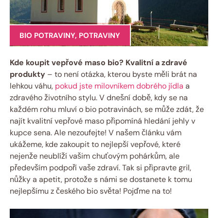
BIO POTRAVINY
,
POTRAVINY
Kde koupit vepřové ⁣maso bio? Kvalitní a zdravé
produkty
– to není otázka, kterou byste ⁣měli​ brát na
lehkou váhu,
pokud jste milovníkem dobrého jídla
a
zdravého životního stylu. V dnešní ‍době, kdy se na⁣
každém‌ rohu mluví o bio potravinách, ​se může zdát, že
najít kvalitní vepřové ​maso připomíná hledání jehly ⁢v‌
kupce sena. Ale nezoufejte! V našem ⁢článku vám
ukážeme, kde zakoupit to nejlepší vepřové,⁣ které
‍nejenže neublíží vašim chuťovým pohárkům, ale
především podpoří vaše zdraví. Tak si připravte‌ gril,
nůžky a apetit, protože‌ s námi se ‍dostanete k tomu​
nejlepšímu⁢ z českého bio světa! Pojďme na to!