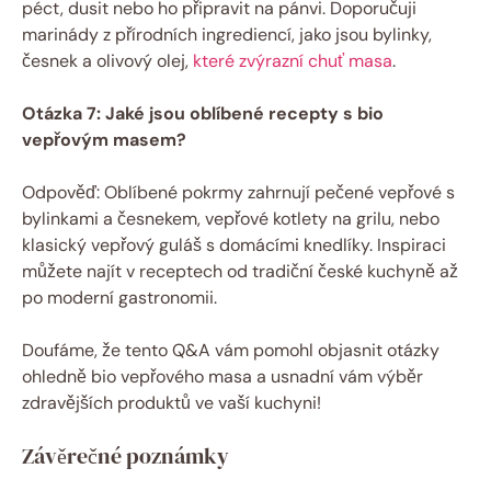
péct, ​dusit nebo ho připravit na pánvi. Doporučuji
marinády z⁤ přírodních ingrediencí, jako jsou bylinky,
česnek a olivový olej,
které zvýrazní chuť masa
.
Otázka 7: Jaké jsou oblíbené recepty s bio
vepřovým masem?
Odpověď: Oblíbené pokrmy zahrnují ⁢pečené vepřové s
bylinkami a česnekem, ‌vepřové kotlety na ‌grilu, nebo
klasický ‌vepřový guláš s‍ domácími knedlíky. Inspiraci
můžete najít v receptech od tradiční české kuchyně až⁤
po⁤ moderní ‍gastronomii.
Doufáme, že tento Q&A vám pomohl objasnit otázky
ohledně bio vepřového masa a usnadní ⁣vám výběr
zdravějších produktů ve vaší kuchyni!
Závěrečné ‌poznámky