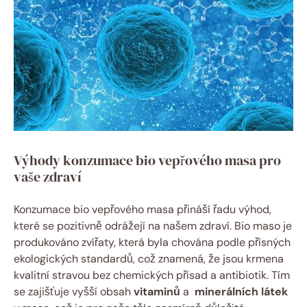
Výhody konzumace bio⁤ vepřového ‌masa⁣ pro
vaše zdraví
Konzumace bio ‌vepřového ⁤masa přináší ⁢řadu výhod,‍
které se pozitivně‍ odrážejí na našem zdraví. Bio maso je
produkováno zvířaty, která ⁣byla chována podle přísných
ekologických standardů, ⁤což znamená, že jsou krmena
kvalitní stravou bez chemických ⁣přísad ​a antibiotik. Tím⁢
se zajišťuje vyšší obsah
vitaminů
a ​
minerálních látek