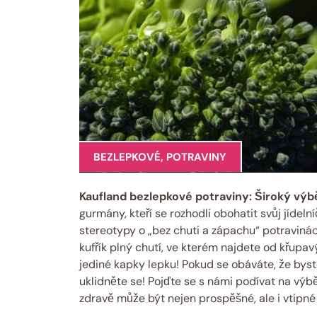
BEZLEPKOVÉ
,
POTRAVINY
Kaufland bezlepkové potraviny: Široký výb
gurmány, kteří se rozhodli obohatit svůj jídel
stereotypy o „bez chuti a zápachu“ potravinách
kufřík plný chutí, ve kterém najdete od křupa
jediné kapky lepku! Pokud se obáváte, že byst
uklidněte se! Pojďte se s námi podívat na výbě
zdravě může být nejen prospěšné, ale i vtipné