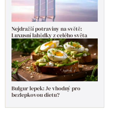
Nejdražší potraviny na světě:
Luxusní lahůdky z celého světa
Bulgur lepek: Je vhodný pro
bezlepkovou dietu?