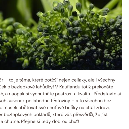
ěr
– to je téma, které potěší nejen celiaky, ale i všechny
níček o bezlepkové lahůdky! V Kauflandu totiž překonáte
, a naopak si vychutnáte pestrost a kvalitu. Představte si
vých sušenek po lahodné těstoviny – a to všechno bez
e museli obětovat své chuťové buňky na oltář zdraví,
r bezlepkových pokladů, které vás přesvědčí, že jíst
 a chutné. Přejme si tedy dobrou chuť!