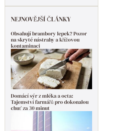
NEJNOVĚJŠÍ ČLÁNKY
Obsahují brambory lepek? Pozor
na skryté nástrahy a křížovou
kontaminaci
Domácí sýr z mléka a octa:
Tajemství farmářů pro dokonalou
chuť za 30 minut