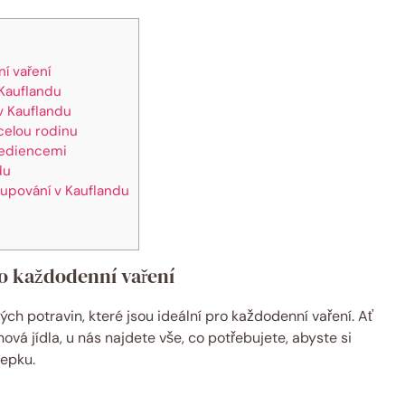
í vaření
 Kauflandu
v Kauflandu
celou rodinu
grediencemi
du
kupování v Kauflandu
o každodenní vaření
h potravin, které jsou ideální pro každodenní vaření. Ať
ová jídla, u nás najdete vše, co potřebujete, abyste si
lepku.