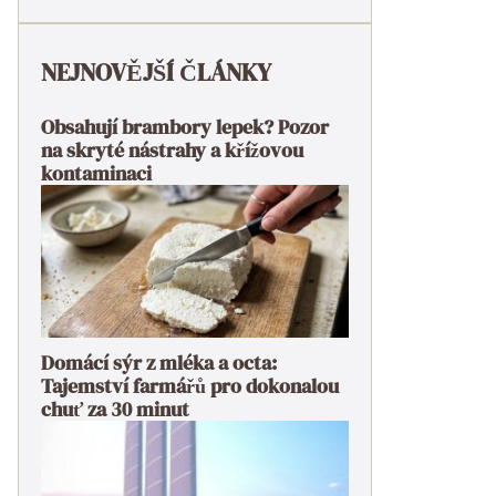
NEJNOVĚJŠÍ ČLÁNKY
Obsahují brambory lepek? Pozor
na skryté nástrahy a křížovou
kontaminaci
Domácí sýr z mléka a octa:
Tajemství farmářů pro dokonalou
chuť za 30 minut