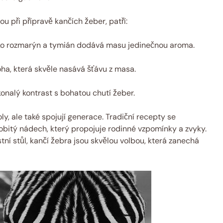
u při přípravě kančích žeber, patří:
ko rozmarýn a tymián dodává masu jedinečnou aroma.
loha, která skvěle nasává šťávu z masa.
konalý kontrast s bohatou chutí žeber.
ly, ale také spojují generace. Tradiční recepty se
sobitý nádech, který propojuje rodinné vzpomínky a zvyky.
tní stůl, kančí žebra jsou skvělou volbou, která zanechá