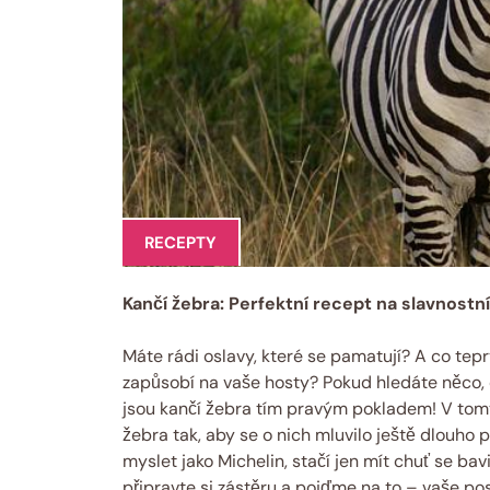
RECEPTY
Kančí žebra: Perfektní recept na slavnostní
Máte rádi oslavy, které se pamatují? A co tepr
zapůsobí na vaše hosty? Pokud hledáte něco, c
jsou kančí žebra tím pravým pokladem! V tomt
žebra tak, aby se o nich mluvilo ještě dlouho
myslet jako Michelin, stačí jen mít chuť se ba
připravte si zástěru a pojďme na to – vaše po