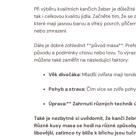
Při výběru kvalitních kančích žeber je důležité 
tak i celkovou kvalitu jídla. Začněte tím, že se
které mají jasnou barvu a vlhký povrch, přič
nebo zmrazení.
Dále je dobré zohlednit **původ masa**. Prefer
původu a podmínky chovu nebo lovu. To výrazně 
můžete také zaměřit na následující faktory:
Věk divočáka:
Mladší zvířata mají tend
Pohyb a strava:
Čím více se zvíře pohy
Úprava:** Zahrnutí různých technik 
Také je nezbytné si uvědomit, že kančí žebr
Různé kusy masa se hodí na různé způsoby p
libovější, zatímco ty blíže k břichu jsou t