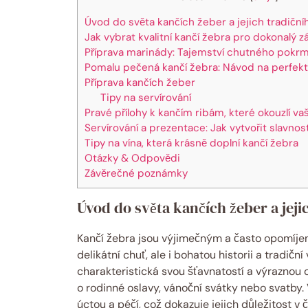
Úvod do světa kančích žeber a jejich tradičn
Jak vybrat kvalitní kančí žebra pro dokonalý z
Příprava marinády: Tajemství chutného pokr
Pomalu pečená kančí žebra: Návod na perfekt
Příprava kančích žeber
Tipy na servírování
Pravé přílohy k kančím ribám, které okouzlí va
Servírování a prezentace: Jak vytvořit slavno
Tipy na vína, která krásně doplní kančí žebra
Otázky & Odpovědi
Závěrečné poznámky
Úvod do světa kančích žeber a jej
Kančí žebra jsou výjimečným a často opomíje
delikátní chuť, ale i bohatou historii a tradičn
charakteristická svou šťavnatostí a výraznou c
o rodinné oslavy, vánoční svátky nebo svatby.
úctou a péčí, což dokazuje jejich důležitost v 