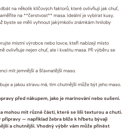
dbát na několik klíčových faktorů, které ovlivňují jak chuť,
 zaměříte na **čerstvost** masa. Ideální je vybírat kusy,
emž byste se měli vyhnout jakýmkoliv známkám hniloby
ujte místní výrobce nebo lovce, kteří nabízejí místo
ovlivňuje nejen chuť, ale i kvalitu masa. Při výběru se
enci mít jemnější a šťavnatější maso.
buje a jakou stravu má, tím chutnější může být jeho maso.
úpravy před nákupem, jako je marinování nebo sušení.
a mohou mít různé části, které se liší texturou a chutí.
řípravy — například žebra blíže k hřbetu bývají
učnější a chutnější. Vhodný výběr vám může přinést