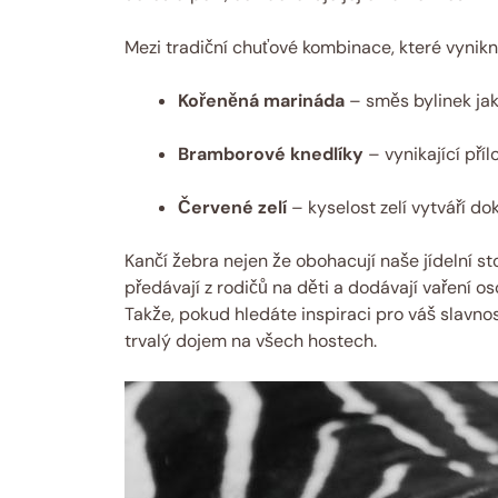
Mezi tradiční chuťové kombinace, které vynikno
Kořeněná marináda
– směs bylinek ja
Bramborové knedlíky
– vynikající pří
Červené zelí
– kyselost zelí vytváří do
Kančí žebra nejen že obohacují naše jídelní sto
předávají z rodičů na děti a dodávají vaření o
Takže, pokud hledáte inspiraci pro váš slavnos
trvalý dojem na všech hostech.