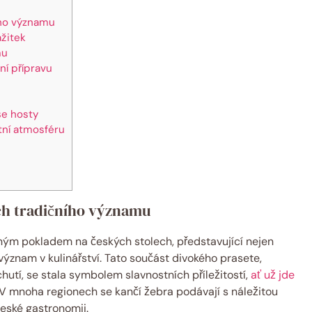
ího významu
ážitek
mu
ní přípravu
še hosty
stní atmosféru
ich tradičního významu
ným pokladem na českých stolech, představující nejen
í význam v kulinářství. Tato součást divokého prasete,
hutí, se stala symbolem slavnostních příležitostí,
ať už jde
 V mnoha regionech se kančí žebra podávají s náležitou
české gastronomii.