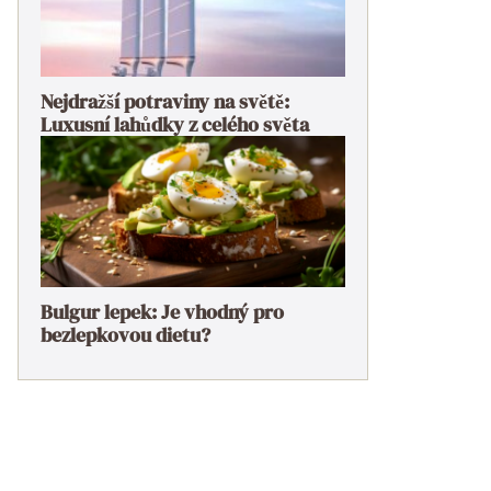
Nejdražší potraviny na světě:
Luxusní lahůdky z celého světa
Bulgur lepek: Je vhodný pro
bezlepkovou dietu?