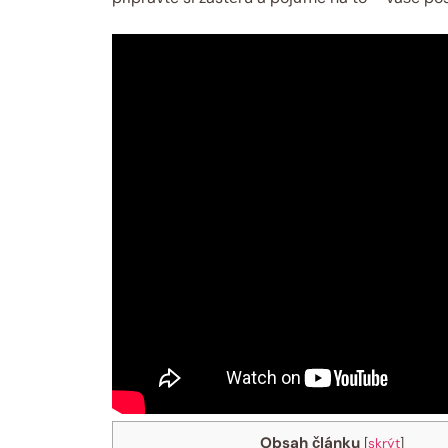
Obsah článku
[
skrýt
]