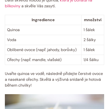
Další skvělou volbou je quinoa,
která je bohatá na
bílkoviny
a skvěle Vás zasytí.
Ingredience
množství
Quinoa
1 šálek
Voda
2 šálky
Oblíbené ovoce (např. jahody, borůvky)
1 šálek
Ořechy (např. mandle, vlašské)
1/4 šálku
Uvařte quinoa ve vodě, následně přidejte čerstvé ovoce
a nasekané ořechy. Skvělá a výživná snídaně je hotová
během chvilky!