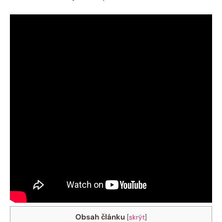
Obsah článku
[
skrýt
]