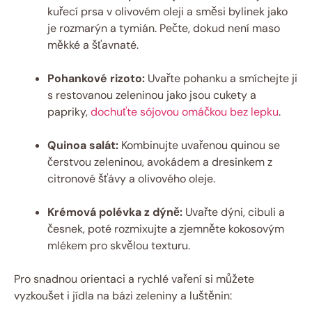
kuřecí prsa v olivovém oleji a směsi bylinek jako
je rozmarýn a tymián. Pečte, dokud není maso
měkké a šťavnaté.
Pohankové rizoto:
Uvařte pohanku a smíchejte ji
s restovanou zeleninou jako jsou cukety a
papriky,
dochuťte sójovou omáčkou bez lepku
.
Quinoa salát:
Kombinujte uvařenou quinou se
čerstvou zeleninou, avokádem a dresinkem z
citronové šťávy a olivového oleje.
Krémová polévka z dýně:
Uvařte dýni, cibuli a
česnek, poté rozmixujte a zjemněte kokosovým
mlékem pro skvělou texturu.
Pro snadnou orientaci a rychlé vaření si můžete
vyzkoušet i jídla na bázi zeleniny a luštěnin: