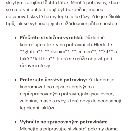
skrytým zdrojům těchto látek. Mnohé potraviny, které
se na první pohled zdají být bezpečné, mohou
obsahovat skryté formy lepku a laktózy. Zde je několik
tipů, jak se vyhnout jejich nežádoucím přítomnostem:
Přečtěte si složení výrobků:
Důkladně
kontrolujte etikety na potravinách. Hledejte
**gluten**, **pšenici**, **ječmen**, **žit** a
také **laktózu**, která se může objevit pod
různými názvy.
Preferujte čerstvé potraviny:
Základem je
konzumovat co nejvíce čerstvých a
nepřepracovaných potravin, jako jsou ovoce,
zelenina, maso a ryby, které obvykle neobsahují
lepek ani laktózu.
Vyhněte se zpracovaným potravinám:
Míchejte a připravujte si vlastní pokrmy doma,