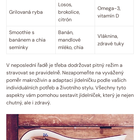
Losos,
Omega-3,
Grilovaná ryba
brokolice,
vitamín D
citrón
Smoothie s
Banán,
Vláknina,
banánem a chia
mandlové
zdravé tuky
semínky
mléko, chia
V neposlední řadě je třeba dodržovat pitný režim a
stravovat se pravidelně. Nezapomeňte na vyvážený
poměr makroživin a adaptaci jídelníčku podle vašich
individuálních potřeb a životního stylu. Všechny tyto
aspekty vám pomohou sestavit jídelníček, který je nejen
chutný, ale i zdravý.