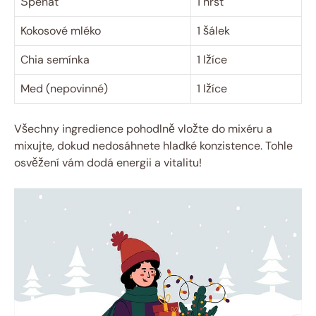
Špenát
1 hrst
Kokosové mléko
1 šálek
Chia semínka
1 lžíce
Med (nepovinné)
1 lžíce
Všechny ingredience pohodlně vložte do mixéru a
mixujte, dokud nedosáhnete hladké konzistence. Tohle
osvěžení vám dodá energii a vitalitu!