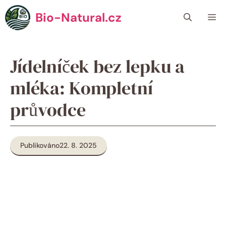
Přeskočit
Bio-Natural.cz
Me
na
obsah
Jídelníček bez lepku a
mléka: Kompletní
průvodce
Publikováno
22. 8. 2025