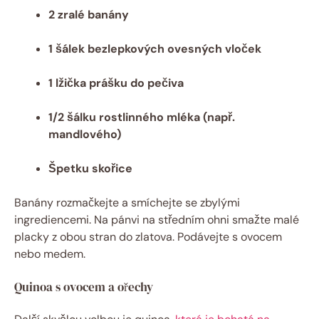
2 zralé banány
1 šálek bezlepkových ovesných vloček
1 lžička prášku do pečiva
1/2 šálku rostlinného mléka (např.
mandlového)
Špetku skořice
Banány rozmačkejte a smíchejte se zbylými
ingrediencemi. Na pánvi na středním ohni smažte malé
placky z obou stran do zlatova. Podávejte s ovocem
nebo medem.
Quinoa s ovocem a ořechy