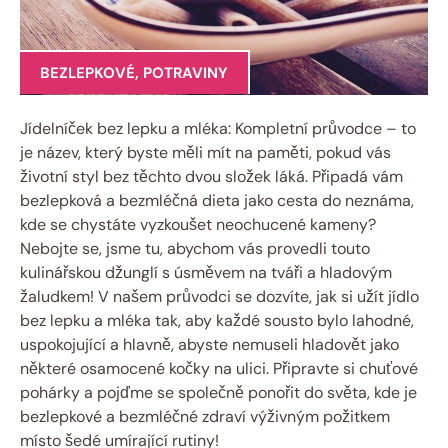
BEZLEPKOVÉ
,
POTRAVINY
Jídelníček bez lepku a mléka: Kompletní průvodce – to
je název, který byste měli mít na paměti, pokud vás
životní styl bez těchto dvou složek láká. Připadá vám
bezlepková a bezmléčná dieta jako cesta do neznáma,
kde se chystáte vyzkoušet neochucené kameny?
Nebojte se, jsme tu, abychom vás provedli touto
kulinářskou džunglí s úsměvem na tváři a hladovým
žaludkem! V našem průvodci se dozvíte, jak si užít jídlo
bez lepku a mléka tak, aby každé sousto bylo lahodné,
uspokojující a hlavně, abyste nemuseli hladovět jako
některé osamocené kočky na ulici. Připravte si chuťové
pohárky a pojďme se společně ponořit do světa, kde je
bezlepkové a bezmléčné zdraví výživným požitkem
místo šedé umírající rutiny!