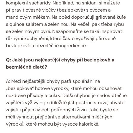
komplexní sacharidy. Například, na snídani si můžete
připravit ovesné vločky (bezlepkové) s ovocem a
mandlovým mlékem. Na oběd doporučuji grilované kuře
s quinoa salátem a zeleninou. Na večeři pak třeba rybu
se zeleninovým pyré. Nezapomeňte se také inspirovat
různými kuchyněmi, které často využívají přirozeně
bezlepkové a bezmléčné ingredience.
Q: Jaké jsou nejčastější chyby při bezlepkové a
bezmléčné dietě?
A: Mezi nejčastější chyby patří spoléhání na
„bezlepkové“ hotové výrobky, které mohou obsahovat
nezdravé přísady a cukry. Další chybou je nedostatečné
zajištění výživy – je důležité jíst pestrou stravu, abyste
zajistili příjem všech potřebných živin. Také byste se
měli vyhnout přejídání se alternativami mléčných
výrobků, které mohou být vysoce kalorické.