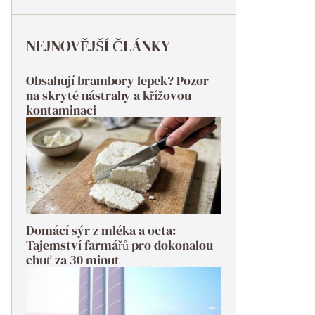
NEJNOVĚJŠÍ ČLÁNKY
Obsahují brambory lepek? Pozor
na skryté nástrahy a křížovou
kontaminaci
Domácí sýr z mléka a octa:
Tajemství farmářů pro dokonalou
chuť za 30 minut