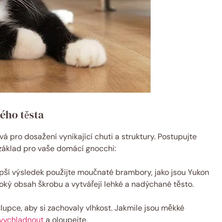
ého těsta
vá pro dosažení vynikající chuti a struktury. Postupujte
 základ pro vaše domácí gnocchi:
pší výsledek použijte moučnaté brambory, jako jsou Yukon
oký obsah škrobu a vytvářejí lehké a nadýchané těsto.
upce, aby si zachovaly vlhkost. Jakmile jsou měkké
 vychladnout
a oloupejte.