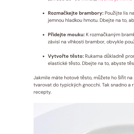
Rozmačkejte brambory:
Použijte lis 
jemnou hladkou hmotu. Dbejte na to, a
Přidejte mouku:
K rozmačkaným brambo
závisí na vlhkosti brambor, obvykle po
Vytvořte těsto:
Rukama důkladně promí
elastické těsto. Dbejte na to, abyste tě
Jakmile máte hotové těsto, můžete ho šířit na
tvarovat do typických gnocchi. Tak snadno a 
recepty.