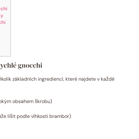
cchi
ky
chi
rychlé gnocchi
olik základních ingrediencí, které najdete v každé
ysokým obsahem škrobu)
e lišit podle vlhkosti brambor)