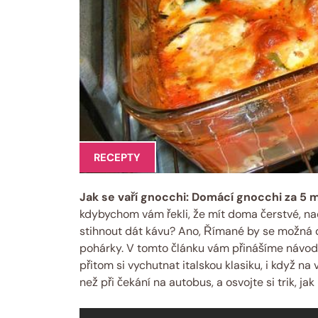
RECEPTY
Jak se vaří gnocchi: Domácí gnocchi za 5 
kdybychom vám řekli, že mít doma čerstvé, n
stihnout dát kávu? Ano, Římané by se možná div
pohárky. V tomto článku vám přinášíme návod
přitom si vychutnat italskou klasiku, i když na
než při čekání na autobus, a osvojte si trik, j