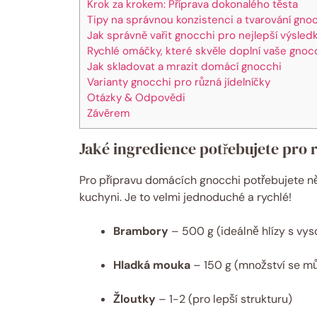
Krok za krokem: Příprava dokonalého těsta
Tipy na správnou konzistenci a tvarování gno
Jak správně vařit gnocchi pro nejlepší výsled
Rychlé omáčky, které skvěle doplní vaše gnoc
Jak skladovat a mrazit domácí gnocchi
Varianty gnocchi pro různá jídelníčky
Otázky & Odpovědi
Závěrem
Jaké ingredience potřebujete pro 
Pro přípravu domácích gnocchi potřebujete něk
kuchyni. Je to velmi jednoduché a rychlé!
Brambory
– 500 g (ideálně hlízy s v
Hladká mouka
– 150 g (množství se můž
Žloutky
– 1-2 (pro lepší strukturu)