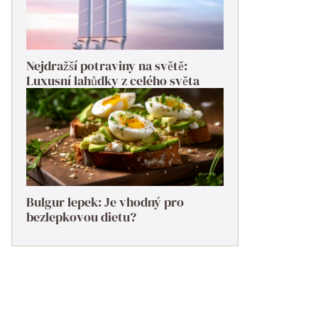
Nejdražší potraviny na světě:
Luxusní lahůdky z celého světa
Bulgur lepek: Je vhodný pro
bezlepkovou dietu?