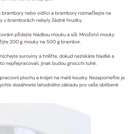
na brambory nebo vidlici a brambory rozmačkejte na
by v bramborách nebyly žádné hrudky.
rám přidejte hladkou mouku a sůl. Množství mouky
užijte 200 g mouky na 500 g brambor.
chejte suroviny a hněťte, dokud nezískáte hladké a
sto nepřepracovali, jinak budou gnocchi tuhé.
 pracovní plochu a krájet na malé kousky. Nezapomeňte je
rychle dosáhnete lahodného základu pro vaše oblíbené