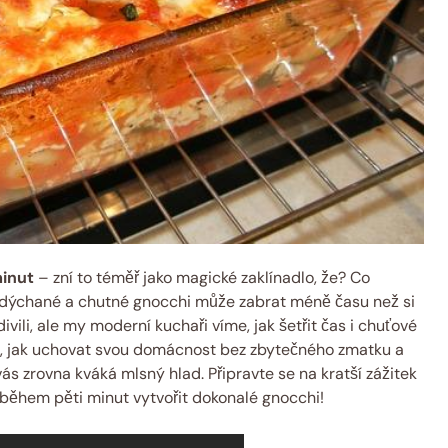
minut
– zní to téměř jako magické zaklínadlo, že? Co
adýchané a chutné gnocchi může zabrat méně času než si
ili, ale my moderní kuchaři víme, jak šetřit čas i chuťové
, jak uchovat svou domácnost bez zbytečného zmatku a
 vás zrovna kváká mlsný hlad. Připravte se na kratší zážitek
ak během pěti minut vytvořit dokonalé gnocchi!