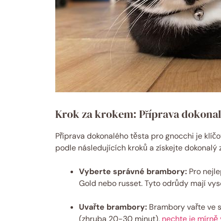
Krok za krokem: Příprava dokonal
Příprava dokonalého těsta pro gnocchi je klíčo
podle následujících kroků a získejte dokonalý
Vyberte správné brambory:
Pro nejle
Gold nebo russet. Tyto odrůdy mají vys
Uvařte brambory:
Brambory vařte ve sl
(zhruba 20-30 minut),
nechte je mírně