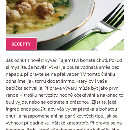
RECEPTY
Jak ochutit hovězí vývar: Tajemství bohaté chuti. Pokud
si myslíte, že hovězí vývar je pouze vodnatá směs bez
nápadu, připravte se na překvapení! V tomto článku
odhalíme, jak tomu dodat šmrnc, který by i vaše
babička schválila. Příprava vývaru může být jako první
rande – trošku nervozity, hodně očekávání a nakonec to
buď vyjde, nebo se ocitnete s prázdnou. Zjistíte, jaké
ingredience použít, aby váš vývar přetékala bohatou
chutí, a nezapomene ani na pár šikovných tipů, jak se
vyhnout případné kulinářské katastrofě. Připravte se na
lahodnou jízdu, která vás donese zpět do kulinářského