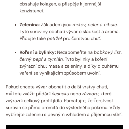
obsahuje kolagen, a přispěje k jemnější
konzistenci.
Zelenina:
Základem jsou
mrkev, celer a cibule
.
Tyto suroviny obohatí vývar o sladkost a aroma.
Přidejte také
petržel
pro čerstvou chuť.
Koření a bylinky:
Nezapomeňte na
bobkový list,
černý pepř a tymián
. Tyto bylinky a koření
zvýrazní chuť masa a zeleniny, a díky dlouhému
vaření se vynikajícím způsobem uvolní.
Pokud chcete vývar obohatit o další vrstvy chuti,
můžete zvážit přidání
česneku
nebo
zázvoru
, které
zvýrazní celkový profil jídla. Pamatujte, že čerstvost
surovin se přímo promítá do výsledného pokrmu. Vždy
vybírejte zeleninu s pevným vzhledem a příjemnou vůní.