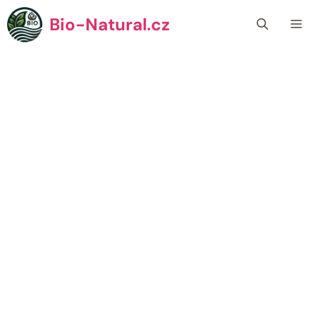
Přeskočit
Bio-Natural.cz
Me
na
obsah