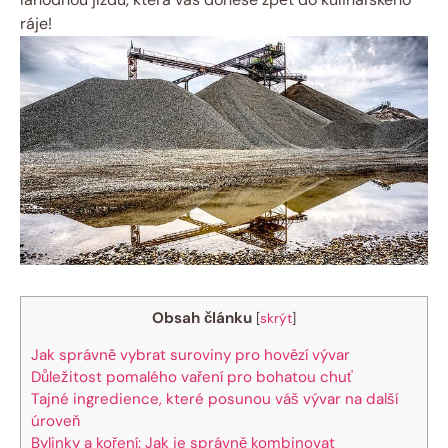
ráje!
Obsah článku
[
skrýt
]
Jak správně vybrat suroviny pro hovězí vývar
Důležitost pomalého vaření pro bohatou chuť
Tajné ingredience, které posunou váš vývar na další
úroveň
Bylinky a koření: Jak je správně kombinovat