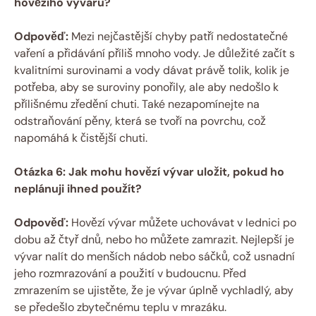
hovězího vývaru?
Odpověď:
Mezi nejčastější chyby patří nedostatečné
vaření a přidávání příliš mnoho vody. Je důležité začít s
kvalitními surovinami a vody dávat právě tolik, kolik je
potřeba, aby se suroviny ponořily, ale aby nedošlo k
přílišnému zředění chuti. Také nezapomínejte na
odstraňování pěny, která se tvoří na povrchu, což
napomáhá k čistější chuti.
Otázka 6: Jak mohu hovězí vývar uložit, pokud ho
neplánuji ihned použít?
Odpověď:
Hovězí vývar můžete uchovávat v lednici po
dobu až čtyř dnů, nebo ho můžete zamrazit. Nejlepší je
vývar nalít do menších nádob nebo sáčků, což usnadní
jeho rozmrazování a použití v budoucnu. Před
zmrazením se ujistěte, že je vývar úplně vychladlý, aby
se předešlo zbytečnému teplu v mrazáku.