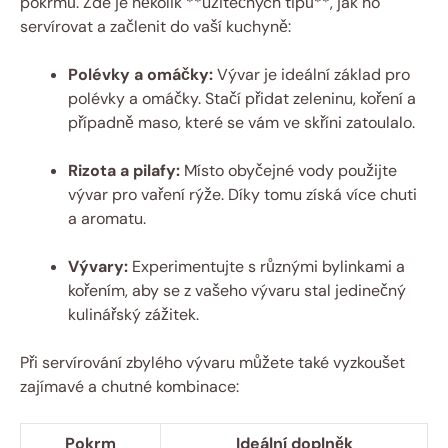
pokrmů. Zde je několik **užitečných tipů**, jak ho
servírovat a začlenit do vaší kuchyně:
Polévky a omáčky:
Vývar je ideální základ pro
polévky a omáčky. Stačí přidat zeleninu, koření a
případně maso, které se vám ve skříni zatoulalo.
Rizota a pilafy:
Místo obyčejné vody použijte
vývar pro vaření rýže. Díky tomu získá více chuti
a aromatu.
Vývary:
Experimentujte s různými bylinkami a
kořením, aby se z vašeho vývaru stal jedinečný
kulinářský zážitek.
Při servírování zbylého vývaru můžete také vyzkoušet
zajímavé a chutné kombinace:
Pokrm
Ideální doplněk