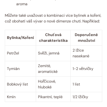
aroma
Můžete také uvažovat o kombinaci více bylinek a koření,
což obohatí váš vývar o nové dimenze chutí. Například:
Chuťová
Doporučené
Bylinka/Koření
charakteristika
množství
2 lžíce
Petržel
Svěží, jemná
nasekané
Zemité,
Tymián
1-2 větvičky
aromatické
Hořčicové,
Bobkový list
1 list
hluboké
Kmín
Pikantní, teplé
1/2 lžičky