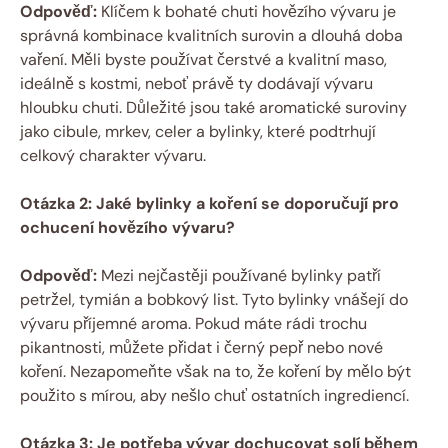
Odpověď:
Klíčem k bohaté chuti hovězího vývaru je
správná kombinace kvalitních surovin a dlouhá doba
vaření. Měli byste používat čerstvé a kvalitní maso,
ideálně s kostmi, neboť právě ty dodávají vývaru
hloubku chuti. Důležité jsou také aromatické suroviny
jako cibule, mrkev, celer a bylinky, které podtrhují
celkový charakter vývaru.
Otázka 2: Jaké bylinky a koření se doporučují pro
ochucení hovězího vývaru?
Odpověď:
Mezi nejčastěji používané bylinky patří
petržel, tymián a bobkový list. Tyto bylinky vnášejí do
vývaru příjemné aroma. Pokud máte rádi trochu
pikantnosti, můžete přidat i černý pepř nebo nové
koření. Nezapomeňte však na to, že koření by mělo být
použito s mírou, aby nešlo chuť ostatních ingrediencí.
Otázka 3: Je potřeba vývar dochucovat solí během