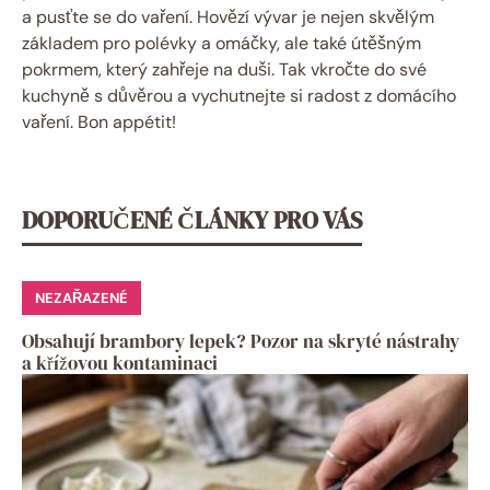
a pusťte se do vaření. Hovězí vývar je nejen skvělým
základem pro polévky a omáčky, ale také útěšným
pokrmem, který zahřeje na duši. Tak vkročte do své
kuchyně s důvěrou a vychutnejte si radost z domácího
vaření. Bon appétit!
DOPORUČENÉ ČLÁNKY PRO VÁS
NEZAŘAZENÉ
Obsahují brambory lepek? Pozor na skryté nástrahy
a křížovou kontaminaci