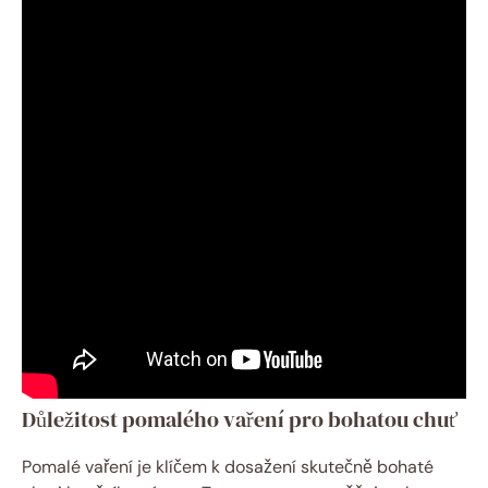
Důležitost pomalého vaření pro bohatou chuť
Pomalé vaření je klíčem k dosažení skutečně bohaté