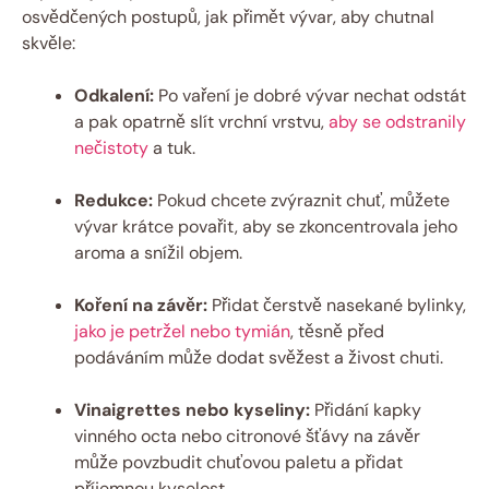
osvědčených postupů, jak přimět vývar, aby chutnal
skvěle:
Odkalení:
Po vaření je dobré vývar nechat odstát
a pak opatrně slít vrchní vrstvu,
aby se odstranily
nečistoty
a tuk.
Redukce:
Pokud chcete zvýraznit chuť, můžete
vývar krátce povařit, aby se zkoncentrovala jeho
aroma a snížil objem.
Koření na závěr:
Přidat čerstvě nasekané bylinky,
jako je petržel nebo tymián
, těsně před
podáváním může dodat svěžest a živost chuti.
Vinaigrettes nebo kyseliny:
Přidání kapky
vinného octa nebo citronové šťávy na závěr
může povzbudit chuťovou paletu a přidat
příjemnou kyselost.