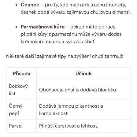
Česnek
– pro ty, kdo mají rádi trochu intenzity,
česnek dodá vývaru zajímavou chuťovou dimenzi.
Parmazánová kůra
– pokud máte po ruce,
přidání kůry z parmazánu může vývaru dodat
krémovou texturu a sýrovou chuť.
Některé další zajímavé tipy na zvýšení chuti zahrnují:
Přísada
Účinek
Bobkový
Obohacuje chuť a dodává hloubku.
list
Černý
Dodává jemnou pikantnost a
pepř
komplexnost.
Parsel
Přináší čerstvost a lehkost.