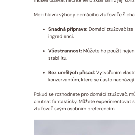
museli obávat nechtěného zklamání z její konz
Mezi hlavní výhody domácího ztužovače šlehač
Snadná příprava:
Domácí ztužovač lze 
ingrediencí.
Všestrannost:
Můžete ho použít nejen d
stabilitu.
Bez umělých přísad:
Vytvořením vlast
konzervantům, které se často nacházej
Pokud se rozhodnete pro domácí ztužovač, může
chutnat fantasticky. Můžete experimentovat s
ztužovač svým osobním preferencím.