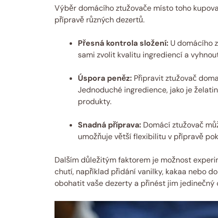
Výběr domácího ztužovače místo toho kupovan
přípravě různých dezertů.
Přesná kontrola složení:
U domácího zt
sami zvolit kvalitu ingrediencí a vyh
Úspora peněz:
Připravit ztužovač dom
Jednoduché ingredience, jako je želatin
produkty.
Snadná příprava:
Domácí ztužovač můžet
umožňuje větší flexibilitu v přípravě po
Dalším důležitým faktorem je možnost experi
chutí, například přidání vanilky, kakaa nebo 
obohatit vaše dezerty a přinést jim jedinečný 