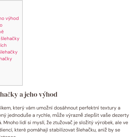
eho výhod
ho
vě
 šlehačky
jích
šlehačky
hačky
hačky a jeho výhod
kem, který vám umožní dosáhnout perfektní textury a
vený jednoduše a rychle, může výrazně zlepšit vaše dezerty
 Mnoho lidí si myslí, že ztužovač je složitý výrobek, ale ve
iencí, které pomáhají stabilizovat šlehačku, aniž by se