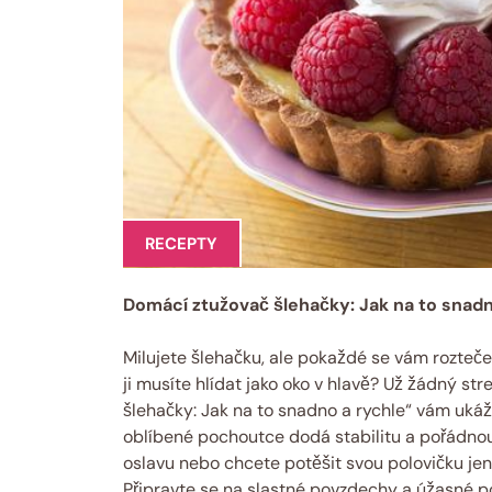
RECEPTY
Domácí ztužovač šlehačky: Jak na to snadn
Milujete šlehačku, ale pokaždé se vám rozteče 
ji musíte hlídat jako oko v hlavě? Už žádný s
šlehačky: Jak na to snadno a rychle“ vám ukáže
oblíbené pochoutce dodá stabilitu a pořádnou
oslavu nebo chcete potěšit svou polovičku jen
Připravte se na slastné povzdechy a úžasné po