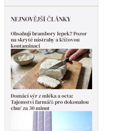
NEJNOVĚJŠÍ ČLÁNKY
Obsahují brambory lepek? Pozor
na skryté nástrahy a křížovou
kontaminaci
Domácí sýr z mléka a octa:
Tajemství farmářů pro dokonalou
chuť za 30 minut