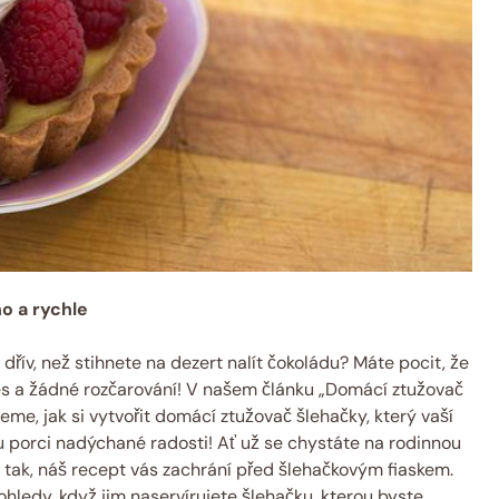
o a rychle
dřív, než stihnete na dezert nalít čokoládu? Máte pocit, že
tres a žádné rozčarování! V našem článku „Domácí ztužovač
me, jak si vytvořit domácí ztužovač šlehačky, který vaší
 porci nadýchané radosti! Ať už se chystáte na rodinnou
 tak, náš recept vás zachrání před šlehačkovým fiaskem.
hledy, když jim naservírujete šlehačku, kterou byste