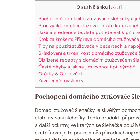
Obsah článku
[
skrýt
]
Pochopení domácího ztužovače šlehačky a j
Proč zvolit domácí ztužovač místo kupované
Jaké ingredience budete potřebovat k přípra
Krok za krokem: Příprava domácího ztužovače
Tipy na použití ztužovače v dezertech a nápo
Skladování a trvanlivost domácího ztužovače 
Oblíbené recepty s domácím ztužovačem šle
Časté chyby a jak se jim vyhnout při výrobě
Otázky & Odpovědi
Závěrečné myšlenky
Pochopení domácího ztužovače šle
Domácí ztužovač šlehačky je skvělým pomocní
stability vaší šlehačky. Tento produkt, připra
a další pokrmy, ve kterých se šlehačka používá.
skutečnosti je to pouze směs přírodních ingred