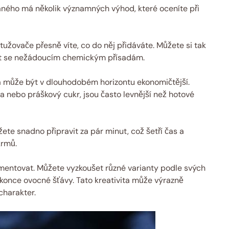
ého má několik významných výhod, které oceníte při
užovače přesně víte, co do něj přidáváte. Můžete si tak
nout se nežádoucím chemickým přísadám.
a může být v dlouhodobém horizontu ekonomičtější.
a nebo práškový cukr, jsou často levnější než hotové
e snadno připravit za pár minut, což šetří čas a
krmů.
mentovat. Můžete vyzkoušet různé varianty podle svých
dokonce ovocné šťávy. Tato kreativita může výrazně
charakter.