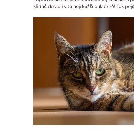
klidně dostali v té nejdražší cukrárně! Tak poj