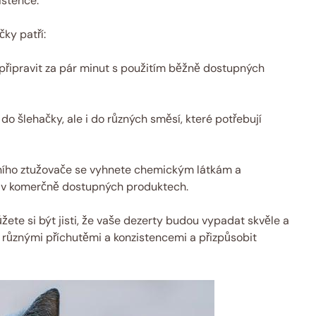
istence.
ky patří:
připravit za pár minut s použitím běžně dostupných
o šlehačky, ale i do různých směsí, které potřebují
ního ztužovače se vyhnete chemickým látkám a
í v komerčně dostupných produktech.
te si být jisti, že vaše dezerty budou vypadat skvěle a
 různými příchutěmi a konzistencemi a přizpůsobit