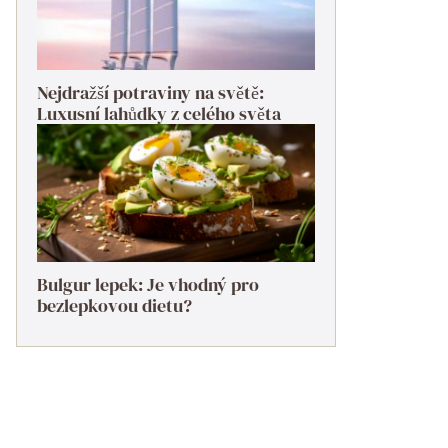
Nejdražší potraviny na světě:
Luxusní lahůdky z celého světa
Bulgur lepek: Je vhodný pro
bezlepkovou dietu?