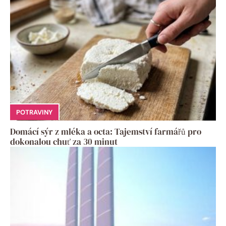
POTRAVINY
Domácí sýr z mléka a octa: Tajemství farmářů pro
dokonalou chuť za 30 minut