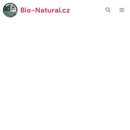
Přeskočit
Bio-Natural.cz
Me
na
obsah