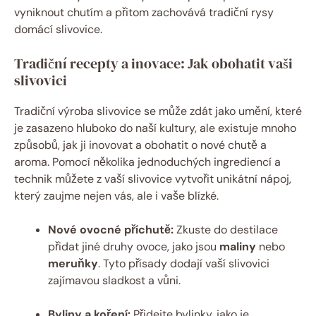
vyniknout chutím a přitom zachovává tradiční rysy
domácí slivovice.
Tradiční recepty a inovace: Jak obohatit vaši
slivovici
Tradiční výroba slivovice se může zdát jako umění, které
je zasazeno hluboko do naší kultury, ale existuje mnoho
způsobů, jak ji inovovat a obohatit o nové chutě a
aroma. Pomocí několika jednoduchých ingrediencí a
technik můžete z vaší slivovice vytvořit unikátní nápoj,
který zaujme nejen vás, ale i vaše blízké.
Nové ovocné příchutě:
Zkuste do destilace
přidat jiné druhy ovoce, jako jsou
maliny
nebo
meruňky
. Tyto přísady dodají vaší slivovici
zajímavou sladkost a vůni.
Byliny a koření:
Přidejte bylinky, jako je