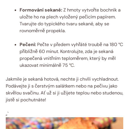
Formování sekané:
Z hmoty vytvořte bochník a
uložte ho na plech vyložený pečicím papírem.
Tvarujte do typického tvaru sekané, aby se
rovnoměrně propekla.
Pečení:
Pečte v předem vyhřáté troubě na 180 °C
přibližně 60 minut. Kontrolujte, zda je sekaná
propečená vnitřním teploměrem, který by měl
ukazovat minimálně 75 °C.
Jakmile je sekaná hotová, nechte ji chvíli vychladnout.
Podávejte ji s čerstvým salátkem nebo na pečivu jako
skvělou svačinu. Ať už si ji užijete teplou nebo studenou,
jistě si pochutnáte!
„`