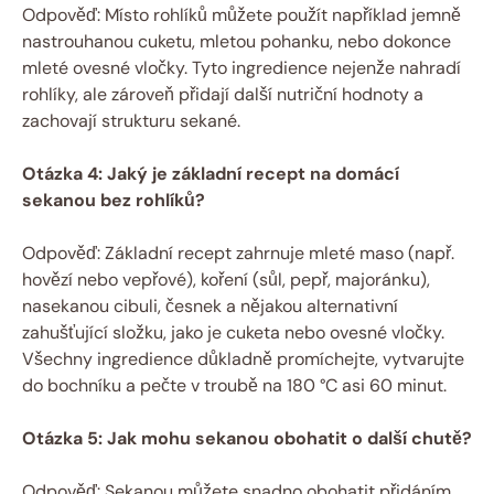
Odpověď: Místo rohlíků můžete použít například jemně
nastrouhanou cuketu, mletou pohanku, nebo dokonce
mleté ovesné vločky. Tyto ingredience nejenže nahradí
rohlíky, ale zároveň přidají další nutriční hodnoty a
zachovají strukturu sekané.
Otázka 4: Jaký je základní recept na domácí
sekanou bez rohlíků?
Odpověď: Základní recept zahrnuje mleté maso (např.
hovězí nebo vepřové), koření (sůl, pepř, majoránku),
nasekanou cibuli, česnek a nějakou alternativní
zahušťující složku, jako je cuketa nebo ovesné vločky.
Všechny ingredience důkladně promíchejte, vytvarujte
do bochníku a pečte v troubě na 180 °C asi 60 minut.
Otázka 5: Jak mohu sekanou obohatit o další chutě?
Odpověď: Sekanou můžete snadno obohatit přidáním