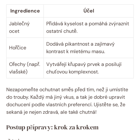
Ingredience
Účel
Jablečný
Přidává kyselost a pomáhá zvýraznit
ocet
ostatní chutě.
Dodává pikantnost a zajímavý
Hořčice
kontrast k mletému masu.
Ořechy (např.
Vytvářejí křupavý prvek a posilují
vlašské)
chuťovou komplexnost.
Nezapomeňte ochutnat směs před tím, než ji umístíte
do trouby. Každý má jiný vkus, a tak je dobré upravit
dochucení podle vlastních preferencí. Ujistěte se, že
sekaná je nejen zdravá, ale také chutná!
Postup přípravy: krok za krokem