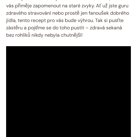
vás přiměje zapomenout na staré zvyky. Ať už jste guru
zdravého stravování nebo prostě jen fanoušek dobrého
jídla, tento recept pro vás bude výhrou. Tak si pusťte
zástěru a pojďme se do toho pustit – zdravá sekaná
bez rohlíků nikdy nebyla chutnější!