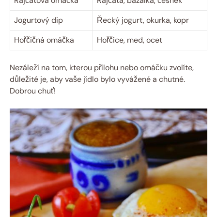
Rajčatová omáčka
Rajčata, bazalka, česnek
Jogurtový dip
Řecký jogurt, okurka, kopr
Hořčičná omáčka
Hořčice, med, ocet
Nezáleží na tom, kterou přílohu nebo omáčku zvolíte,
důležité je, aby vaše jídlo bylo vyvážené a chutné.
Dobrou chuť!