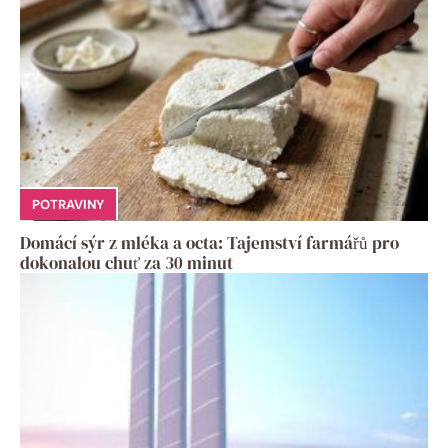
POTRAVINY
Domácí sýr z mléka a octa: Tajemství farmářů pro
dokonalou chuť za 30 minut