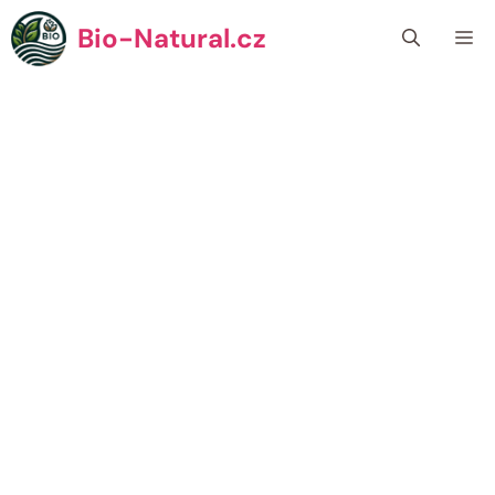
Přeskočit
Bio-Natural.cz
Me
na
obsah