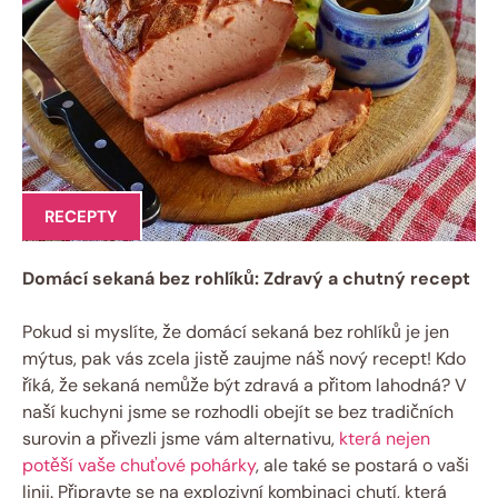
RECEPTY
Domácí sekaná bez rohlíků: Zdravý a chutný recept
Pokud si myslíte, že domácí sekaná bez rohlíků je jen
mýtus, pak vás zcela jistě zaujme náš nový recept! Kdo
říká, že sekaná nemůže být zdravá a přitom lahodná? V
naší kuchyni jsme se rozhodli obejít se bez tradičních
surovin a přivezli jsme vám alternativu,
která nejen
potěší vaše chuťové pohárky
, ale také se postará o vaši
linii. Připravte se na explozivní kombinaci chutí, která