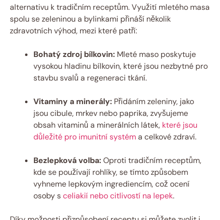
alternativu k tradičním receptům. Využití mletého masa
spolu se zeleninou a bylinkami přináší několik
zdravotních výhod, mezi které patří:
Bohatý zdroj bílkovin:
Mleté maso poskytuje
vysokou hladinu bílkovin, které jsou nezbytné pro
stavbu svalů a regeneraci tkání.
Vitaminy a minerály:
Přidáním zeleniny, jako
jsou cibule, mrkev nebo paprika, zvyšujeme
obsah vitaminů a minerálních látek,
které jsou
důležité pro imunitní systém
a celkové zdraví.
Bezlepková volba:
Oproti tradičním receptům,
kde se používají rohlíky, se tímto způsobem
vyhneme lepkovým ingrediencím, což ocení
osoby s
celiakií nebo citlivostí na lepek
.
Díky možnosti přizpůsobení receptu si můžete zvolit i