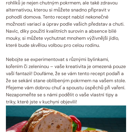
rohlíků je nejen chutným pokrmem, ale také zdravou
alternativou, kterou si můžete snadno připravit v
pohodlí domova. Tento recept nabízí nekonečné
možnosti variací a úprav podle vašich představ a chuti.
Navíc, díky použití kvalitních surovin a absence bílé
mouky, si můžete vychutnat mnohem výživnější jídlo,
které bude skvělou volbou pro celou rodinu.
Nebojte se experimentovat s různými bylinkami,
kořením či zeleninou – vaše kreativita je omezená pouze
vaší fantazií! Doufáme, že se vám tento recept podaří a
že se sekání stane oblíbeným pokrmem na vašem stole.
Přejeme vám dobrou chuť a spoustu úspěchů při vaření.
Nezapomeňte se s námi podělit o vaše vlastní tipy a
triky, které jste v kuchyni objevili!