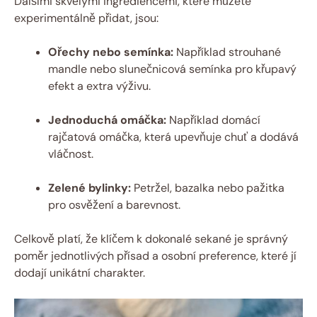
Dalšími skvělými ingrediencemi, které můžete
experimentálně přidat, jsou:
Ořechy nebo semínka:
Například strouhané
mandle nebo slunečnicová semínka pro křupavý
efekt a extra výživu.
Jednoduchá omáčka:
Například domácí
rajčatová omáčka, která upevňuje chuť a dodává
vláčnost.
Zelené bylinky:
Petržel, bazalka nebo pažitka
pro osvěžení a barevnost.
Celkově platí, že klíčem k dokonalé sekané je správný
poměr jednotlivých přísad a osobní preference, které jí
dodají unikátní charakter.