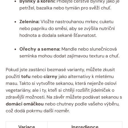
Bylinky a koření:
Přidejte čerstvé bylinky jako je
petržel, bazalka nebo tymián pro svěží chuť.
Zelenina:
Vložte nastrouhanou mrkev, cuketu
nebo papriku do směsi, aby se zvýšila nutriční
hodnota a dodala sekané šťavnatost.
Ořechy a semena:
Mandle nebo slunečnicová
semínka mohou dodat zajímavou texturu a chuť.
Pokud jste zastánci bezmasé varianty, můžete zkusit
použití
tofu
nebo
cizrny
jako alternativy k mletému
masu. Takto si vytvoříte sekanou, která nejenže osloví
vegetariány, ale i ty, kteří si chtějí rozšířit jídelníček o
zdravější možnosti. Na závěr můžete podávat sekanou s
domácí omáčkou
nebo chutney podle vašeho výběru,
což dodá pokrmu další rozměr.
Variace
Ingredience