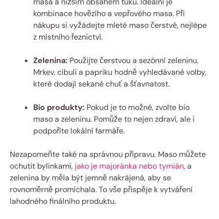
masa a nižším obsahem tuku. Ideální je
kombinace hovězího a vepřového masa. Při
nákupu si vyžádejte mleté maso čerstvé, nejlépe
z místního řeznictví.
Zelenina:
Použijte čerstvou a sezónní zeleninu.
Mrkev, cibuli a papriku hodně vyhledávané volby,
které dodají sekané chuť a šťavnatost.
Bio produkty:
Pokud je to možné, zvolte bio
maso a zeleninu. Pomůže to nejen zdraví, ale i
podpoříte lokální farmáře.
Nezapomeňte také na správnou přípravu. Maso můžete
ochutit bylinkami,
jako je majoránka nebo tymián
, a
zelenina by měla být jemně nakrájená, aby se
rovnoměrně promíchala. To vše přispěje k vytváření
lahodného finálního produktu.