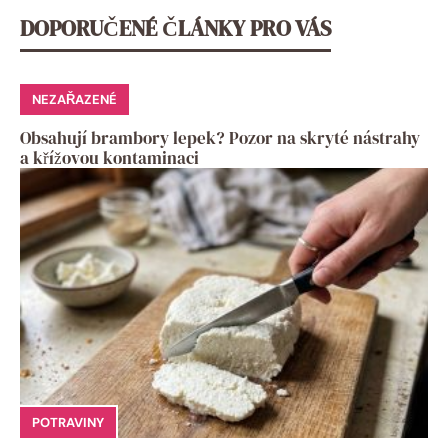
DOPORUČENÉ ČLÁNKY PRO VÁS
NEZAŘAZENÉ
Obsahují brambory lepek? Pozor na skryté nástrahy
a křížovou kontaminaci
POTRAVINY