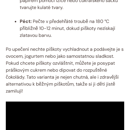
papírem pomocí lžíce nebo cukrářského sáčku
tvarujte kulaté tvary.
Péct:
Pečte v předehřáté troubě na 180 °C
přibližně 10-12 minut, dokud piškoty nezískají
zlatavou barvu.
Po upečení nechte piškoty vychladnout a podávejte je s
ovocem, jogurtem nebo jako samostatnou sladkost.
Pokud chcete piškoty ozvláštnit, můžete je posypat
práškovým cukrem nebo dipovat do rozpuštěné
čokolády. Tato varianta je nejen chutná, ale i zdravější
alternativou k běžným piškotům, takže si ji děti jistě
zamilují!