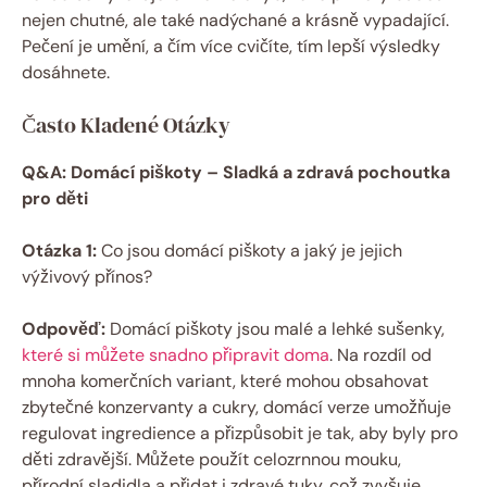
nejen chutné, ale také nadýchané a krásně vypadající.
Pečení je umění, a čím více cvičíte, tím lepší výsledky
dosáhnete.
Často Kladené Otázky
Q&A: Domácí piškoty – Sladká a zdravá pochoutka
pro děti
Otázka 1:
Co jsou domácí piškoty a jaký je jejich
výživový přínos?
Odpověď:
Domácí piškoty jsou malé a lehké sušenky,
které si můžete snadno připravit doma
. Na rozdíl od
mnoha komerčních variant, které mohou obsahovat
zbytečné konzervanty a cukry, domácí verze umožňuje
regulovat ingredience a přizpůsobit je tak, aby byly pro
děti zdravější. Můžete použít celozrnnou mouku,
přírodní sladidla a přidat i zdravé tuky, což zvyšuje