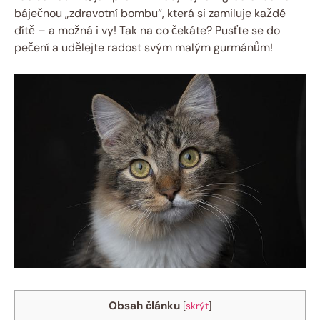
báječnou „zdravotní bombu“, která si zamiluje každé
dítě – a možná i vy! Tak na co čekáte? Pusťte se do
pečení a udělejte radost svým malým gurmánům!
Obsah článku
[
skrýt
]