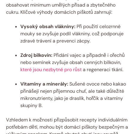
obsahovat minimum umělých přísad a zbytečného
cukru. Klíčové výhody domácích piškotů zahrnují:
Vysoký obsah vlákniny:
Při použití celozrnné
mouky se zvyšuje podíl vlákniny, což podporuje
zdravé trávení a prevenci zácpy.
Zdroj bílkovin:
Přidání vajec a případně i ořechů
nebo semínek zvyšuje obsah cenných bílkovin,
které jsou nezbytné pro růst
a regeneraci tkání.
Vitamíny a minerály:
Sušené ovoce nebo kakao
přinášejí nejen příjemnou chuť, ale také důležité
mikronutrienty, jako je draslík, hořčík a vitamíny
skupiny B.
Vzhledem k možnosti přizpůsobit recepty individuálním
potřebám dětí, mohou být domácí piškoty bezpečným a