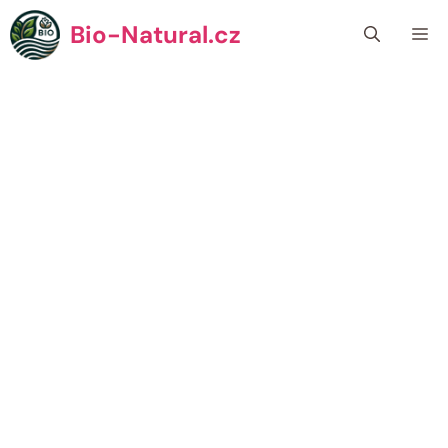
Přeskočit
Bio-Natural.cz
Me
na
obsah