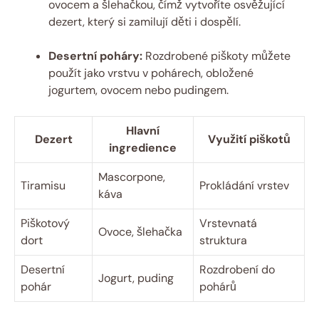
ovocem a šlehačkou, čímž vytvoříte osvěžující
dezert, který si zamilují děti i dospělí.
Desertní poháry:
Rozdrobené piškoty můžete
použít jako vrstvu v pohárech, obložené
jogurtem, ovocem nebo pudingem.
Hlavní
Dezert
Využití piškotů
ingredience
Mascorpone,
Tiramisu
Prokládání vrstev
káva
Piškotový
Vrstevnatá
Ovoce, šlehačka
dort
struktura
Desertní
Rozdrobení do
Jogurt, puding
pohár
pohárů