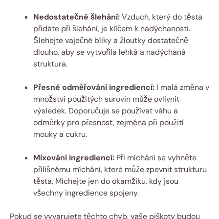
Nedostatečné šlehání:
Vzduch, který do těsta
přidáte při šlehání, je klíčem k nadýchanosti.
Šlehejte vaječné bílky a žloutky dostatečně
dlouho, aby se vytvořila lehká a nadýchaná
struktura.
Přesné odměřování ingrediencí:
I malá změna v
množství použitých surovin může ovlivnit
výsledek. Doporučuje se používat váhu a
odměrky pro přesnost, zejména při použití
mouky a cukru.
Mixování ingrediencí:
Při míchání se vyhněte
přílišnému míchání, které může zpevnit strukturu
těsta. Míchejte jen do okamžiku, kdy jsou
všechny ingredience spojeny.
Pokud se vyvarujete těchto chyb, vaše piškoty budou