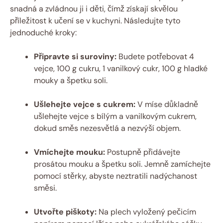
snadná a zvládnou ji i děti, čímž získají skvělou
příležitost k učení se v kuchyni. Následujte tyto
jednoduché kroky:
Připravte si suroviny:
Budete potřebovat 4
vejce, 100 g cukru, 1 vanilkový cukr, 100 g hladké
mouky a špetku soli.
Ušlehejte vejce s cukrem:
V míse důkladně
ušlehejte vejce s bílým a vanilkovým cukrem,
dokud směs nezesvětlá a nezvýší objem.
Vmíchejte mouku:
Postupně přidávejte
prosátou mouku a špetku soli. Jemně zamíchejte
pomocí stěrky, abyste neztratili nadýchanost
směsi.
Utvořte piškoty:
Na plech vyložený pečicím