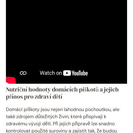
Nutriční hodnoty domácích piškotů a jejich
přínos pro zdraví dětí
Domácí piškoty jsou nejen lahodnou pochoutkou, ale
také zdrojem důležitých živin, které přispívají k
zdravému vývoji dětí. Při jejich přípravě lze snadno
kontrolovat použité suroviny a zajistit tak, že budou