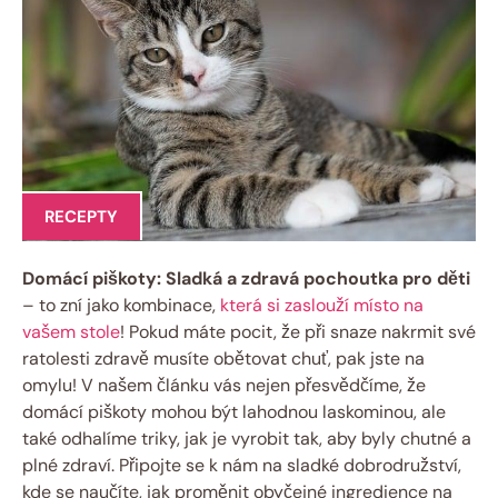
RECEPTY
Domácí piškoty: Sladká a zdravá pochoutka pro děti
– to zní jako kombinace,
která si zaslouží místo na
vašem stole
! Pokud máte pocit, že při snaze nakrmit své
ratolesti zdravě musíte obětovat chuť, pak jste na
omylu! V našem článku vás nejen přesvědčíme, že
domácí piškoty mohou být lahodnou laskominou, ale
také odhalíme triky, jak je vyrobit tak, aby byly chutné a
plné zdraví. Připojte se k nám na sladké dobrodružství,
kde se naučíte, jak proměnit obyčejné ingredience na