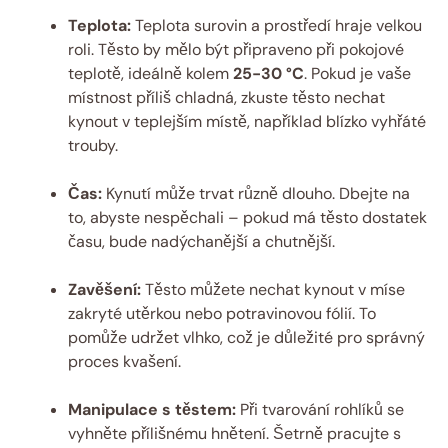
Teplota:
Teplota surovin a prostředí hraje velkou
roli. Těsto by mělo být připraveno při pokojové
teplotě, ideálně kolem
25-30 °C
. Pokud je vaše
místnost příliš chladná, zkuste těsto nechat
kynout v teplejším místě, například blízko vyhřáté
trouby.
Čas:
Kynutí může trvat různě dlouho. Dbejte na
to, abyste nespěchali – pokud má těsto dostatek
času, bude nadýchanější a chutnější.
Zavěšení:
Těsto můžete nechat kynout v míse
zakryté utěrkou nebo potravinovou fólií. To
pomůže udržet vlhko, což je důležité pro správný
proces kvašení.
Manipulace s těstem:
Při tvarování rohlíků se
vyhněte přílišnému hnětení. Šetrně pracujte s