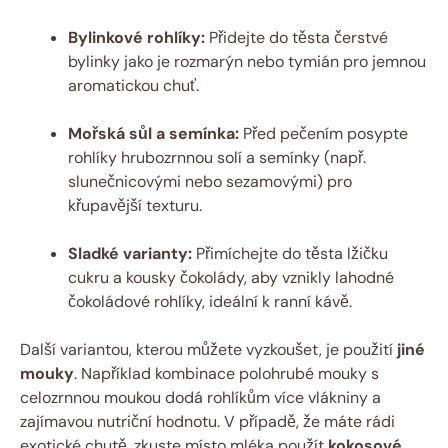
Bylinkové rohlíky:
Přidejte do těsta čerstvé
bylinky jako je rozmarýn nebo tymián pro jemnou
aromatickou chuť.
Mořská sůl a semínka:
Před pečením posypte
rohlíky hrubozrnnou solí a semínky (např.
slunečnicovými nebo sezamovými) pro
křupavější texturu.
Sladké varianty:
Přimíchejte do těsta lžičku
cukru a kousky čokolády, aby vznikly lahodné
čokoládové rohlíky, ideální k ranní kávě.
Další variantou, kterou můžete vyzkoušet, je použití
jiné
mouky
. Například kombinace polohrubé mouky s
celozrnnou moukou dodá rohlíkům více vlákniny a
zajímavou nutriční hodnotu. V případě, že máte rádi
exotické chutě, zkuste místo mléka použít
kokosové