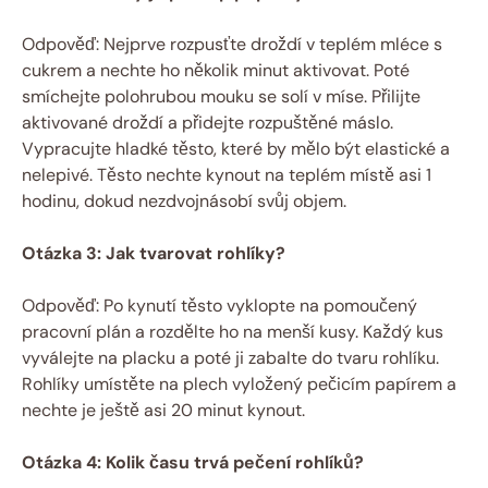
Odpověď: Nejprve rozpusťte droždí v teplém mléce s
cukrem a nechte ho několik minut aktivovat. Poté
smíchejte polohrubou mouku se solí v míse. Přilijte
aktivované droždí a přidejte rozpuštěné máslo.
Vypracujte hladké těsto, které by mělo být elastické a
nelepivé. Těsto nechte kynout na teplém místě asi 1
hodinu, dokud nezdvojnásobí svůj objem.
Otázka 3: Jak tvarovat rohlíky?
Odpověď: Po kynutí těsto vyklopte na pomoučený
pracovní plán a rozdělte ho na menší kusy. Každý kus
vyválejte na placku a poté ji zabalte do tvaru rohlíku.
Rohlíky umístěte na plech vyložený pečicím papírem a
nechte je ještě asi 20 minut kynout.
Otázka 4: Kolik času trvá pečení rohlíků?