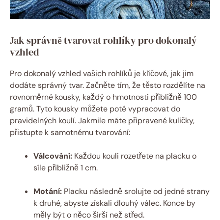
Jak správně tvarovat rohlíky pro dokonalý
vzhled
Pro dokonalý vzhled vašich rohlíků je klíčové, jak jim
dodáte správný tvar. Začněte tím, že těsto rozdělíte na
rovnoměrné kousky, každý o hmotnosti přibližně 100
gramů. Tyto kousky můžete poté vypracovat do
pravidelných koulí. Jakmile máte připravené kuličky,
přistupte k samotnému tvarování:
Válcování:
Každou kouli rozetřete na placku o
síle přibližně 1 cm.
Motání:
Placku následně srolujte od jedné strany
k druhé, abyste získali dlouhý válec. Konce by
měly být o něco širší než střed.