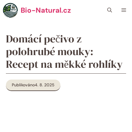
Přeskočit
Bio-Natural.cz
Me
na
obsah
Domácí pečivo z
polohrubé mouky:
Recept na měkké rohlíky
Publikováno
4. 8. 2025