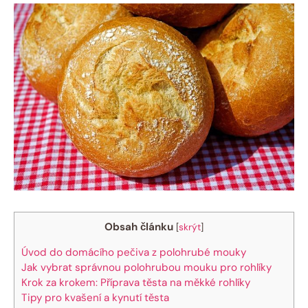
Obsah článku
[
skrýt
]
Úvod do domácího pečiva z polohrubé mouky
Jak vybrat správnou polohrubou mouku pro rohlíky
Krok za krokem: Příprava těsta na měkké rohlíky
Tipy pro kvašení a kynutí těsta