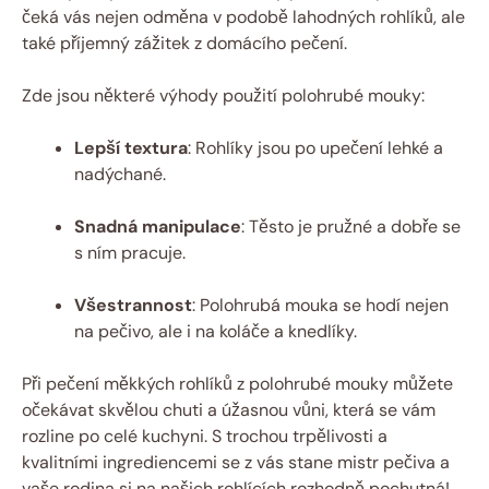
čeká vás nejen odměna v podobě lahodných rohlíků, ale
také příjemný zážitek z domácího pečení.
Zde jsou některé výhody použití polohrubé mouky:
Lepší textura
: Rohlíky jsou po upečení lehké a
nadýchané.
Snadná manipulace
: Těsto je pružné a dobře se
s ním pracuje.
Všestrannost
: Polohrubá mouka se hodí nejen
na pečivo, ale i na koláče a knedlíky.
Při pečení měkkých rohlíků z polohrubé mouky můžete
očekávat skvělou chuti a úžasnou vůni, která se vám
rozline po celé kuchyni. S trochou trpělivosti a
kvalitními ingrediencemi se z vás stane mistr pečiva a
vaše rodina si na našich rohlících rozhodně pochutná!