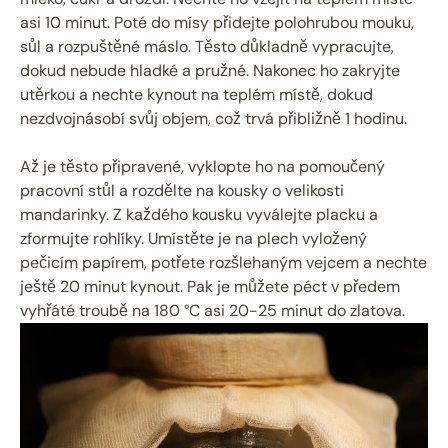
asi 10 minut. Poté do mísy přidejte polohrubou mouku,
sůl a rozpuštěné máslo. Těsto důkladně vypracujte,
dokud nebude hladké a pružné. Nakonec ho zakryjte
utěrkou a nechte kynout na teplém místě, dokud
nezdvojnásobí svůj objem, což trvá přibližně 1 hodinu.
Až je těsto připravené, vyklopte ho na pomoučený
pracovní stůl a rozdělte na kousky o velikosti
mandarinky. Z každého kousku vyválejte placku a
zformujte rohlíky. Umístěte je na plech vyložený
pečicím papírem, potřete rozšlehaným vejcem a nechte
ještě 20 minut kynout. Pak je můžete péct v předem
vyhřáté troubě na 180 °C asi 20-25 minut do zlatova.