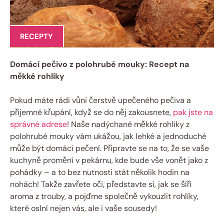
RECEPTY
Domácí pečivo z polohrubé mouky: Recept na
měkké rohlíky
Pokud máte rádi vůni čerstvě upečeného pečiva a
příjemné křupání, když se do něj zakousnete,
pak jste na
správné adrese
! Naše nadýchané měkké rohlíky z
polohrubé mouky vám ukážou, jak lehké a jednoduché
může být domácí pečení. Připravte se na to, že se vaše
kuchyně promění v pekárnu, kde bude vše vonět jako z
pohádky – a to bez nutnosti stát několik hodin na
nohách! Takže zavřete oči, představte si, jak se šíří
aroma z trouby, a pojďme společně vykouzlit rohlíky,
které oslní nejen vás, ale i vaše sousedy!