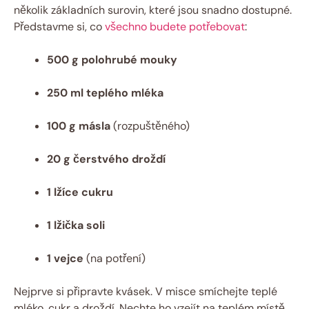
několik základních surovin, které jsou snadno dostupné.
Představme si, co
všechno budete potřebovat
:
500 g polohrubé mouky
250 ml teplého mléka
100 g másla
(rozpuštěného)
20 g čerstvého droždí
1 lžíce cukru
1 lžička soli
1 vejce
(na potření)
Nejprve si připravte kvásek. V misce smíchejte teplé
mléko, cukr a droždí. Nechte ho vzejít na teplém místě