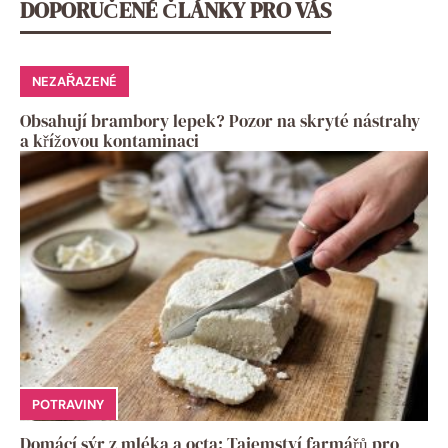
DOPORUČENÉ ČLÁNKY PRO VÁS
NEZAŘAZENÉ
Obsahují brambory lepek? Pozor na skryté nástrahy
a křížovou kontaminaci
POTRAVINY
Domácí sýr z mléka a octa: Tajemství farmářů pro