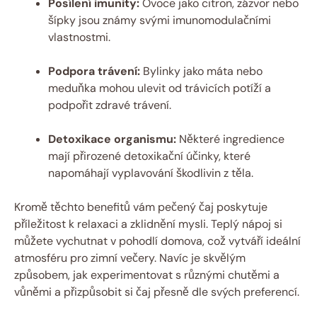
Posílení imunity:
Ovoce jako citron, zázvor nebo
šípky jsou známy svými imunomodulačními
vlastnostmi.
Podpora trávení:
Bylinky jako máta nebo
meduňka mohou ulevit od trávicích potíží a
podpořit zdravé trávení.
Detoxikace organismu:
Některé ingredience
mají přirozené detoxikační účinky, které
napomáhají vyplavování škodlivin z těla.
Kromě těchto benefitů vám pečený čaj poskytuje
příležitost k relaxaci a zklidnění mysli. Teplý nápoj si
můžete vychutnat v pohodlí domova, což vytváří ideální
atmosféru pro zimní večery. Navíc je skvělým
způsobem, jak experimentovat s různými chutěmi a
vůněmi a přizpůsobit si čaj přesně dle svých preferencí.