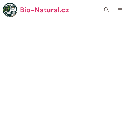
Přeskočit
Bio-Natural.cz
Me
na
obsah