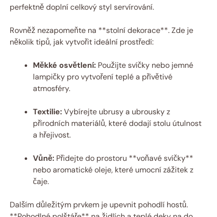
perfektně doplní celkový styl servírování.
Rovněž nezapomeňte na **stolní dekorace**. Zde je
několik tipů, jak vytvořit ideální prostředí:
Měkké osvětlení:
Použijte svíčky nebo jemné
lampičky pro vytvoření teplé a přívětivé
atmosféry.
Textilie:
Vybírejte ubrusy a ubrousky z
přírodních materiálů, které dodají stolu útulnost
a hřejivost.
Vůně:
Přidejte do prostoru **voňavé svíčky**
nebo aromatické oleje, které umocní zážitek z
čaje.
Dalším důležitým prvkem je upevnit pohodlí hostů.
**Pohodlné polštáře** na židlích a teplé deky na do