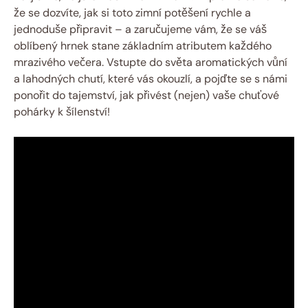
že se dozvíte, jak si toto zimní potěšení rychle a
jednoduše připravit – a zaručujeme vám, že se váš
oblíbený hrnek stane základním atributem každého
mrazivého večera. Vstupte do světa aromatických vůní
a lahodných chutí, které vás okouzlí, a pojďte se s námi
ponořit do tajemství, jak přivést (nejen) vaše chuťové
pohárky k šílenství!