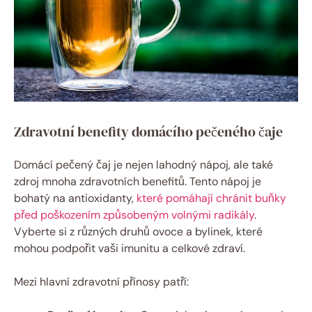
Zdravotní benefity domácího pečeného čaje
Domácí pečený čaj je nejen lahodný nápoj, ale také
zdroj mnoha zdravotních benefitů. Tento nápoj je
bohatý na antioxidanty,
které pomáhají chránit buňky
před poškozením způsobeným volnými radikály
.
Vyberte si z různých druhů ovoce a bylinek, které
mohou podpořit vaši imunitu a celkové zdraví.
Mezi hlavní zdravotní přínosy patří: