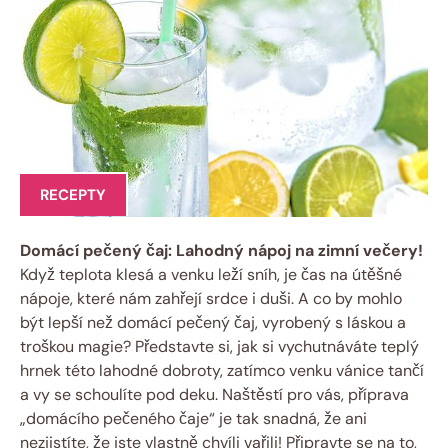
RECEPTY
Domácí pečený čaj: Lahodný nápoj na zimní večery!
Když teplota klesá a venku leží sníh, je čas na útěšné
nápoje, které nám zahřejí srdce i duši. A co by mohlo
být lepší než domácí pečený čaj, vyrobený s láskou a
troškou magie? Představte si, jak si vychutnáváte teplý
hrnek této lahodné dobroty, zatímco venku vánice tančí
a vy se schoulíte pod deku. Naštěstí pro vás, příprava
„domácího pečeného čaje“ je tak snadná, že ani
nezjistíte, že jste vlastně chvíli vařili! Připravte se na to,