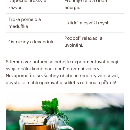
Nápečné hrušky a
Prohřeje tělo a dodá
zázvor
energii.
Trpké pomelo a
Uklidní a osvěží mysl.
meduňka
Podpoří relaxaci a
Ostružiny a levandule
uvolnění.
S těmito variantami se nebojte experimentovat a najít
svoji ideální kombinaci chutí na zimní večery.
Nezapomeňte si všechny oblíbené recepty zapisovat,
abyste je mohli opakovat a sdílet s rodinou a přáteli!