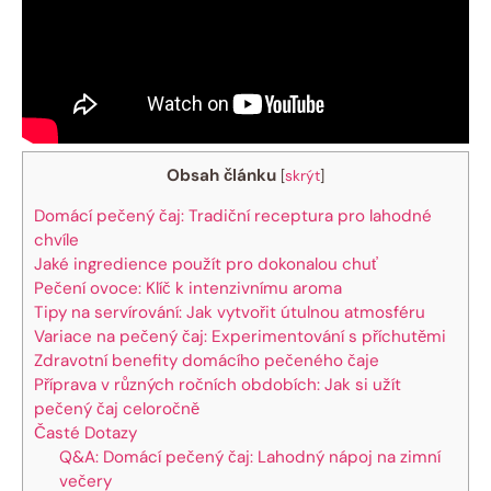
Obsah článku
[
skrýt
]
Domácí pečený čaj: Tradiční receptura pro lahodné
chvíle
Jaké ingredience použít pro dokonalou chuť
Pečení ovoce: Klíč k intenzivnímu aroma
Tipy na servírování: Jak vytvořit útulnou atmosféru
Variace na pečený čaj: Experimentování s příchutěmi
Zdravotní benefity domácího pečeného čaje
Příprava v různých ročních obdobích: Jak si užít
pečený čaj celoročně
Časté Dotazy
Q&A: Domácí pečený čaj: Lahodný nápoj na zimní
večery