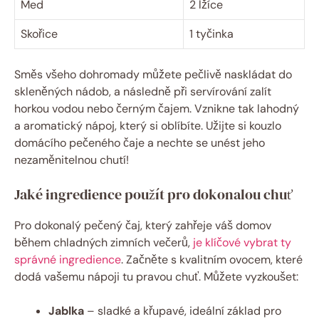
Med
2 lžíce
Skořice
1 tyčinka
Směs všeho dohromady můžete pečlivě naskládat do
skleněných nádob, a následně při servírování zalít
horkou vodou nebo černým čajem. Vznikne tak lahodný
a aromatický nápoj, který si oblíbíte. Užijte si kouzlo
domácího pečeného čaje a nechte se unést jeho
nezaměnitelnou chutí!
Jaké ingredience použít pro dokonalou chuť
Pro dokonalý pečený čaj, který zahřeje váš domov
během chladných zimních večerů,
je klíčové vybrat ty
správné ingredience
. Začněte s kvalitním ovocem, které
dodá vašemu nápoji tu pravou chuť. Můžete vyzkoušet:
Jablka
– sladké a křupavé, ideální základ pro