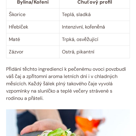
Bylina/Koření
Chuťový profil
Škorice
Teplá, sladká
Hřebíček
Intenzivní, kořeněná
Maté
Trpká, osvěžující
Zázvor
Ostrá, pikantní
Přidání těchto ingrediencí k pečenému ovoci povzbudí
váš čaj a zpřítomní aroma letních dní i v chladných
měsících. Každý šálek plný takového čaje vyvolá
vzpomínky na sluníčko a teplé večery strávené s
rodinou a přáteli.