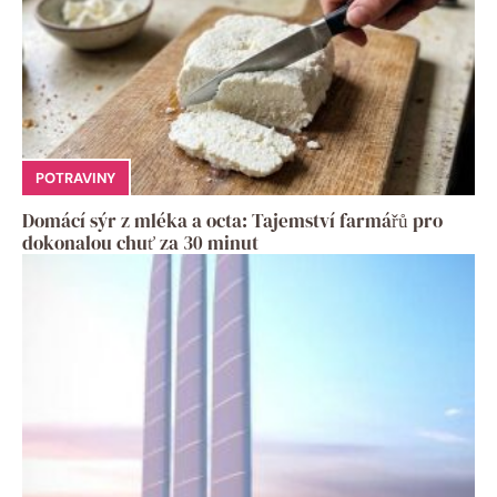
POTRAVINY
Domácí sýr z mléka a octa: Tajemství farmářů pro
dokonalou chuť za 30 minut