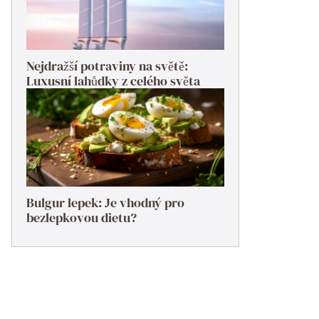
Nejdražší potraviny na světě:
Luxusní lahůdky z celého světa
Bulgur lepek: Je vhodný pro
bezlepkovou dietu?