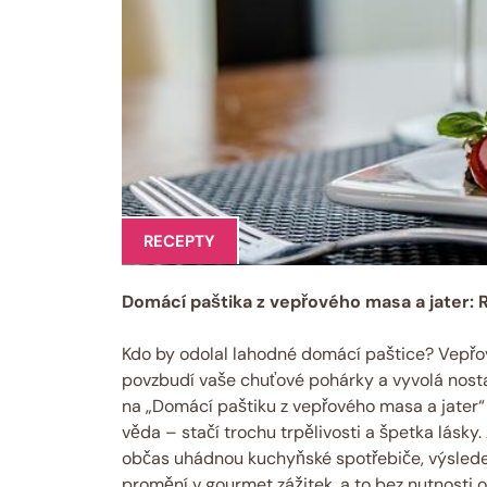
RECEPTY
Domácí paštika z vepřového masa a jater: 
Kdo by odolal lahodné domácí paštice? Vepřové
povzbudí vaše chuťové pohárky a vyvolá nost
na „Domácí paštiku z vepřového masa a jater
věda – stačí trochu trpělivosti a špetka lásky.
občas uhádnou kuchyňské spotřebiče, výsledek r
promění v gourmet zážitek, a to bez nutnosti o