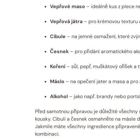
Vepřové maso
– ideálně kus z plece n
Vepřová játra
– pro krémovou texturu a
Cibule
– na jemné osmažení, které zvýr
Česnek
– pro přidání aromatického ak
Koření
– sůl, pepř, muškátový oříšek a
Máslo
– na opečení jater a masa a pro
Alkohol
– jako např. brandy nebo portsk
Před samotnou přípravou je důležité všechny
kousky. Cibuli a česnek osmahněte na másle d
Jakmile máte všechny ingredience připravené,
kombinaci.