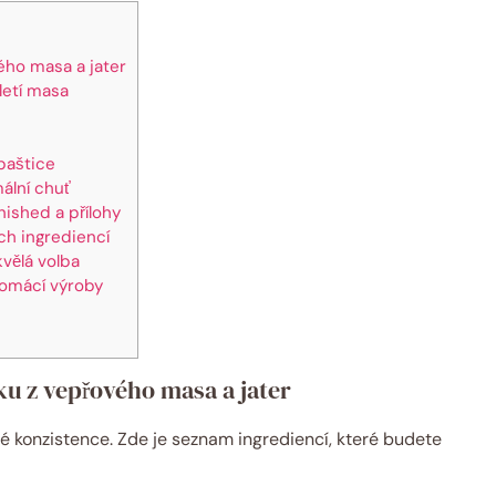
ého masa a jater
letí masa
paštice
mální chuť
nished a přílohy
ích ingrediencí
kvělá volba
domácí výroby
ku z vepřového masa a jater
é konzistence. Zde je seznam ingrediencí, které budete