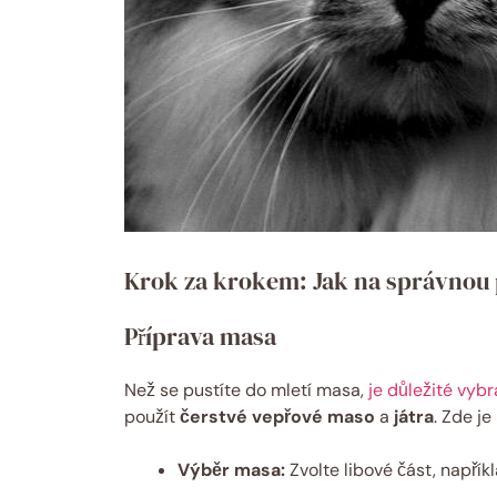
Krok za krokem: Jak na správnou 
Příprava masa
Než se pustíte do mletí masa,
je důležité vybra
použít
čerstvé vepřové maso
a
játra
. Zde je
Výběr masa:
Zvolte libové část, napří