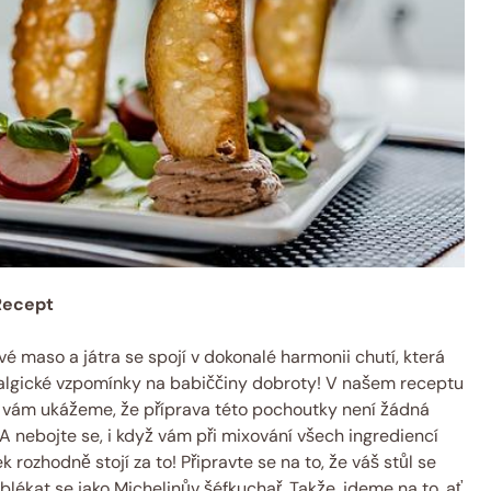
Recept
 maso a játra se spojí v dokonalé harmonii chutí, která
algické vzpomínky na babiččiny dobroty! V našem receptu
“ vám ukážeme, že příprava této pochoutky není žádná
 A nebojte se, i když vám při mixování všech ingrediencí
ozhodně stojí za to! Připravte se na to, že váš stůl se
blékat se jako Michelinův šéfkuchař. Takže, jdeme na to, ať