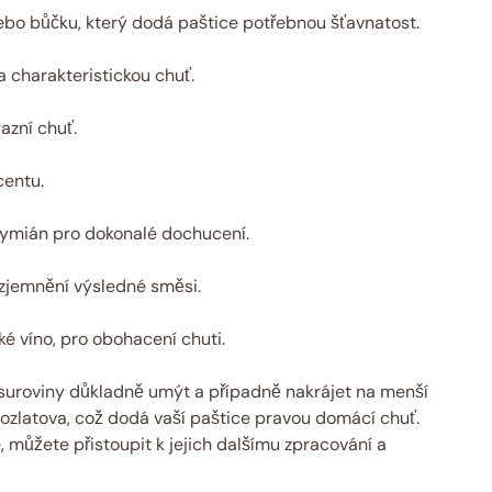
ebo bůčku, který dodá paštice potřebnou šťavnatost.
 charakteristickou chuť.
azní chuť.
centu.
 tymián pro dokonalé dochucení.
 zjemnění výsledné směsi.
é víno, pro obohacení chuti.
 suroviny důkladně umýt a případně nakrájet na menší
ozlatova, což dodá vaší paštice pravou domácí chuť.
 můžete přistoupit k jejich dalšímu zpracování a