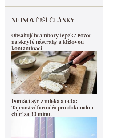
NEJNOVĚJŠÍ ČLÁNKY
Obsahují brambory lepek? Pozor
na skryté nástrahy a křížovou
kontaminaci
Domácí sýr z mléka a octa:
Tajemství farmářů pro dokonalou
chuť za 30 minut