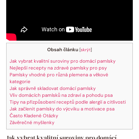
Obsah článku
[
skrýt
]
Jak vybrat kvalitní suroviny pro domácí pamlsky
Nejlepší recepty na zdravé pamlsky pro psy
Pamlsky vhodné pro různá plemena a věkové
kategorie
Jak správně skladovat domácí pamlsky
Vliv domácích pamlsků na zdraví a pohodu psa
Tipy na přizpůsobení receptů podle alergií a citlivosti
Jak začlenit pamlsky do výcviku a motivace psa
Často Kladené Otázky
Závěrečné myšlenky
Jak vybrat kvalitní suroviny pro domácí