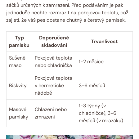
sáčků určených k zamrazení. Před podáváním je pak
jednoduše nechte rozmrazit na pokojovou teplotu, což
zajistí, že váš pes dostane chutný a čerstvý pamlsek.
Typ
Doporučené
Trvanlivost
pamlsku
skladování
Sušené
Pokojová teplota
1-2 měsíce
maso
nebo chladnička
Pokojová teplota
Biskvity
v hermetické
3-6 měsíců
nádobě
1-3 týdny (v
Masové
Chlazení nebo
chladničce), 3-6
pamlsky
zmrazení
měsíců (v mrazáku)