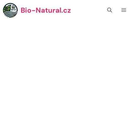
Přeskočit
Bio-Natural.cz
Me
na
obsah