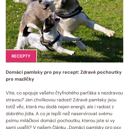
RECEPTY
Domácí pamlsky pro psy recept: Zdravé pochoutky
pro mazlíčky
Víte, co spojuje vašeho čtyřnohého parťáka s nezdravou
stravou? Jen chvilkovou radost! Zdravé pamlsky jsou
totiž věc, která mu dodá nejen energii, ale i radost z
dobrého jídla. A co je lepší než naservírovat svému
psímu miláčkovi domácí pochoutku, kterou jste si vy
sami uvařili? V našem článku „Domácí pamlsky pro psy