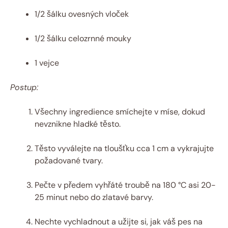
1/2 šálku ovesných vloček
1/2 šálku celozrnné mouky
1 vejce
Postup:
Všechny ingredience smíchejte v míse, dokud
nevznikne hladké těsto.
Těsto vyválejte na tloušťku cca 1 cm a vykrajujte
požadované tvary.
Pečte v předem vyhřáté troubě na 180 °C asi 20-
25 minut nebo do zlatavé barvy.
Nechte vychladnout a užijte si, jak váš pes na