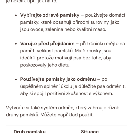
je několik tipů, jak na to:
Vybírejte zdravé pamlsky
– používejte domácí
pamlsky, které obsahují přírodní suroviny, jako
jsou ovoce, zelenina nebo kvalitní maso.
Varujte před přejídáním
– při tréninku mějte na
paměti velikost pamlsků. Malé kousky jsou
ideální, protože motivují psa bez toho, aby
poškozovaly jeho dietu.
Používejte pamlsky jako odměnu
– po
úspěšném splnění úkolu je důležité psa odměnit,
aby si spojil pozitivní zkušenost s výkonem.
Vytvořte si také systém odměn, který zahrnuje různé
druhy pamlsků. Můžete například použít:
Druh pamlsku
Situace