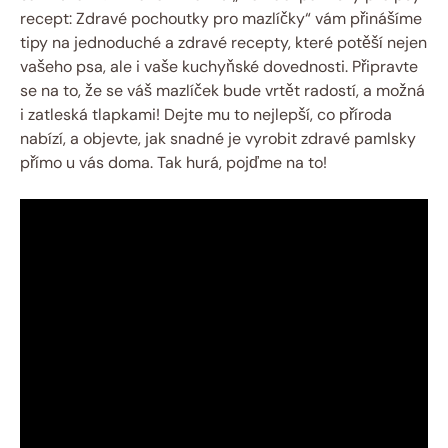
recept: Zdravé pochoutky pro mazlíčky“ vám přinášíme
tipy na jednoduché a zdravé recepty, které potěší nejen
vašeho psa, ale i vaše kuchyňské dovednosti. Připravte
se na to, že se váš mazlíček bude vrtět radostí, a možná
i zatleská tlapkami! Dejte mu to nejlepší, co příroda
nabízí, a objevte, jak snadné je vyrobit zdravé pamlsky
přímo u vás doma. Tak hurá, pojďme na to!