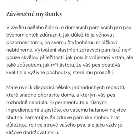
Závěrečné myšlenky
V závěru našeho článku o domácích pamlscích pro psy
bychom chtěli zdůraznit, jak důležité je věnovat
pozornost tomu, co svému čtyřnohému miláčkovi
nabídneme. Vytváření vlastních zdravých pamlsků není
pouze skvělou příležitostí, jak posílit vzájemný vztah, ale
také způsobem, jak mít jistotu, že váš pes dostává
kvalitní a výživné pochoutky, které mu prospějí.
Máte nyní k dispozici několik jednoduchých receptů,
které snadno připravíte doma, a kterým váš pes
rozhodně neodolá. Experimentujte s různými
ingrediencemi a zjistěte, co vašemu hafanovi nejvíce
chutná. Pamatujte, že zdravé pamlsky mohou hrát
důležitou roli ve stravě vašeho psa, ale jako vždy je
klíčové dodržovat míru.