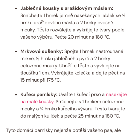
Jablečné kousky s arašídovým máslem:
Smíchejte 1 hrnek jemně nasekaných jablek se ½
hrnku arašídového másla a 2 hrnky ovesné
mouky. Těsto rozválejte a vykrájejte tvary podle
vašeho výběru. Pečte 20 minut na 180 °C.
Mrkvové sušenky:
Spojte 1 hrnek nastrouhané
mrkve, ½ hrnku jablečného pyré a 2 hrnky
celozrnné mouky. Uhněťte těsto a vyválejte na
tloušťku 1 cm. Vykrájejte kolečka a dejte péct na
15 minut při 175 °C.
Kuřecí pamlsky:
Uvařte 1 kuřecí prso a
nasekejte
na malé kousky
. Smíchejte s 1 hrnkem celozrnné
mouky a ¼ hrnku kuřecího vývaru. Těsto tvarujte
do malých kuliček a pečte 25 minut na 180 °C.
Tyto domácí pamlsky nejenže potěší vašeho psa, ale