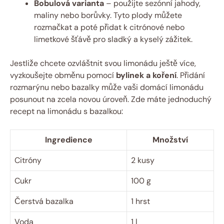
Bobulová varianta
– použijte sezónní jahody,
maliny nebo borůvky. Tyto plody můžete
rozmačkat a poté přidat k citrónové nebo
limetkové šťávě pro sladký a kyselý zážitek.
Jestliže chcete ozvláštnit svou limonádu ještě více,
vyzkoušejte obměnu pomocí
bylinek a koření
. Přidání
rozmarýnu nebo bazalky může vaši domácí limonádu
posunout na zcela novou úroveň. Zde máte jednoduchý
recept na limonádu s bazalkou:
Ingredience
Množství
Citróny
2 kusy
Cukr
100 g
Čerstvá bazalka
1 hrst
Voda
1 l