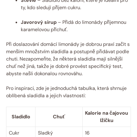
Stevie
– Sladidlo bez kalorií, které je ideální pro
ty, kdo sledují příjem cukru.
Javorový sirup
– Přidá do limonády příjemnou
karamelovou příchuť.
Při doslazování domácí limonády je dobrou praxí začít s
menším množstvím sladidla a postupně přidávat podle
chuti. Nezapomeňte, že některá sladidla mají silnější
chuť než jiná, takže je dobré provést specifický test,
abyste našli dokonalou rovnováhu.
Pro inspiraci, zde je jednoduchá tabulka, která shrnuje
oblíbená sladidla a jejich vlastnosti:
Kalorie na čajovou
Sladidlo
Chuť
lžičku
Cukr
Sladký
16