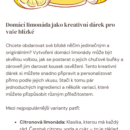
Domácí limonáda jako kreativní dárek pro
vaše blízké
Chcete obdarovat své blízké něčím jedinečným a
originálním? Vytvoření domácí limonády může být
skvělou volbou, jak se postarat o jejich chuťové buňky a
zároveň jim darovat kousek osvěžení. Tento kreativní
dárek si můžete snadno připravit a personalizovat
přímo podle jejich vkusu. Stačí k tomu pár
jednoduchých ingrediencí a několik variací, které
můžete přizpůsobit různým příležitostem.
Mezi nejpopulárnější varianty patří:
Citronová limonáda:
Klasika, kterou má každý
rád. Čerstvé citrony, voda a cukr – to je základ