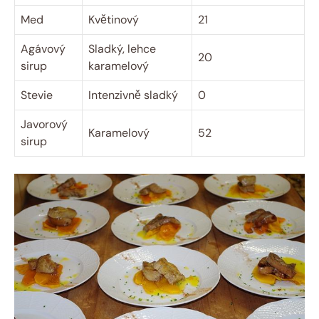
Med
Květinový
21
Agávový
Sladký, lehce
20
sirup
karamelový
Stevie
Intenzivně sladký
0
Javorový
Karamelový
52
sirup