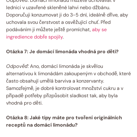
Odpověď:
Domácí limonádu můžete uchovávat v
lednici v uzavřené skleněné lahvi nebo džbánu.
Doporučuji konzumovat ji do 3-5 dní, ideálně dříve, aby
uchovala svou čerstvost a osvěžující chuť. Před
podáváním ji můžete ještě promíchat,
aby se
ingredience dobře spojily
.
Otázka 7: Je domácí limonáda vhodná pro děti?
Odpověď:
Ano, domácí limonáda je skvělou
alternativou k limonádám zakoupeným v obchodě, které
často obsahují umělá barviva a konzervanty.
Samozřejmě, je dobré kontrolovat množství cukru a v
případě potřeby přizpůsobit sladkost tak, aby byla
vhodná pro děti.
Otázka 8: Jaké tipy máte pro tvoření originálních
receptů na domácí limonádu?