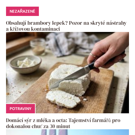
NEZAŘAZENÉ
Obsahují brambory lepek? Pozor na skryté nástrahy
a křížovou kontaminaci
POTRAVINY
Domácí sýr z mléka a octa: Tajemství farmářů pro
dokonalou chuť za 30 minut