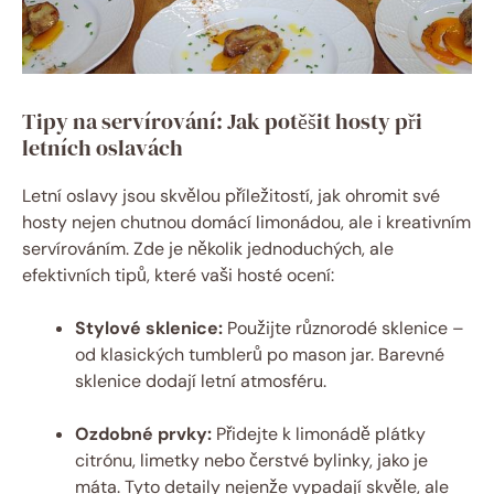
Tipy na servírování: Jak potěšit hosty při
letních oslavách
Letní oslavy jsou skvělou příležitostí, jak ohromit své
hosty nejen chutnou domácí limonádou, ale i kreativním
servírováním. Zde je několik jednoduchých, ale
efektivních tipů, které vaši hosté ocení:
Stylové sklenice:
Použijte různorodé sklenice –
od klasických tumblerů po mason jar. Barevné
sklenice dodají letní atmosféru.
Ozdobné prvky:
Přidejte k limonádě plátky
citrónu, limetky nebo čerstvé bylinky, jako je
máta. Tyto detaily nejenže vypadají skvěle, ale