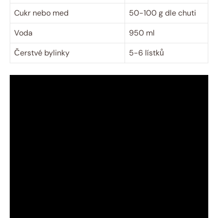
Cukr nebo med
50-100 g dle chuti
Voda
950 ml
Čerstvé bylinky
5-6 lístků