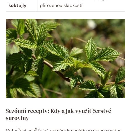
koktejly
přirozenou sladkostí.
Sezónní recepty: Kdy a jak využít čerstvé
suroviny
Vytvoření osvěžující domácí limonády je nejen snadný,