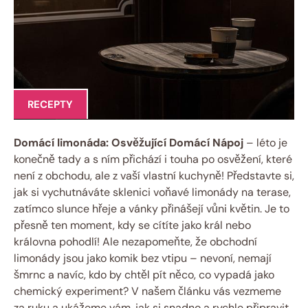
RECEPTY
Domácí limonáda: Osvěžující Domácí Nápoj
– léto je
konečně tady a s ním přichází i touha po osvěžení, které
není z obchodu, ale z vaší vlastní kuchyně! Představte si,
jak si vychutnáváte sklenici voňavé limonády na terase,
zatímco slunce hřeje a vánky přinášejí vůni květin. Je to
přesně ten moment, kdy se cítíte jako král nebo
královna pohodlí! Ale nezapomeňte, že obchodní
limonády jsou jako komik bez vtipu – nevoní, nemají
šmrnc a navíc, kdo by chtěl pít něco, co vypadá jako
chemický experiment? V našem článku vás vezmeme
za ruku a ukážeme vám, jak si snadno a rychle připravit