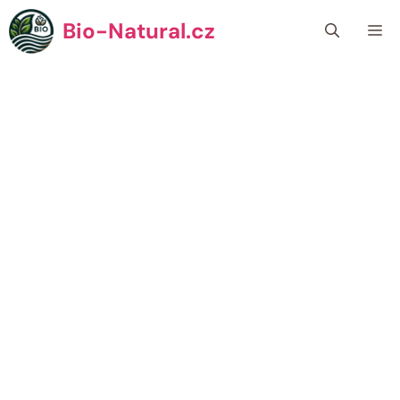
Přeskočit
Bio-Natural.cz
Me
na
obsah