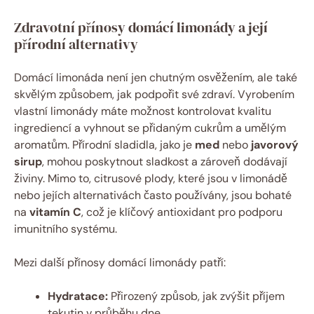
Zdravotní přínosy domácí limonády a její
přírodní alternativy
Domácí limonáda není jen chutným osvěžením, ale také
skvělým způsobem, jak podpořit své zdraví. Vyrobením
vlastní limonády máte možnost kontrolovat kvalitu
ingrediencí a vyhnout se přidaným cukrům a umělým
aromatům. Přírodní sladidla, jako je
med
nebo
javorový
sirup
, mohou poskytnout sladkost a zároveň dodávají
živiny. Mimo to, citrusové plody, které jsou v limonádě
nebo jejích alternativách často používány, jsou bohaté
na
vitamín C
, což je klíčový antioxidant pro podporu
imunitního systému.
Mezi další přínosy domácí limonády patří:
Hydratace:
Přirozený způsob, jak zvýšit příjem
tekutin v průběhu dne.