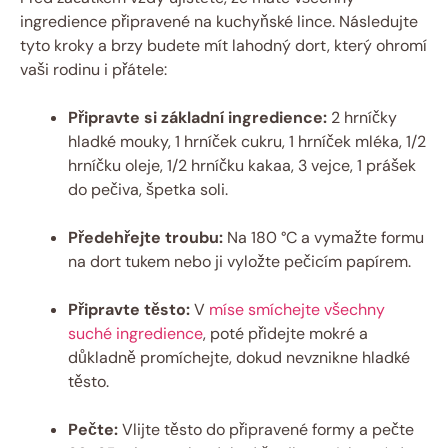
ingredience připravené na kuchyňské lince. Následujte
tyto kroky a brzy budete mít lahodný dort, který ohromí
vaši rodinu i přátele:
Připravte si základní ingredience:
2 hrníčky
hladké mouky, 1 hrníček cukru, 1 hrníček mléka, 1/2
hrníčku oleje, 1/2 hrníčku kakaa, 3 vejce, 1 prášek
do pečiva, špetka soli.
Předehřejte troubu:
Na 180 °C a vymažte formu
na dort tukem nebo ji vyložte pečicím papírem.
Připravte těsto:
V
míse smíchejte všechny
suché ingredience
, poté přidejte mokré a
důkladně promíchejte, dokud nevznikne hladké
těsto.
Pečte:
Vlijte těsto do připravené formy a pečte