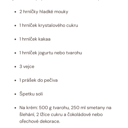
2 hrníčky hladké mouky
1 hrníček krystalového cukru
1 hrníček kakaa
1 hrníček jogurtu nebo tvarohu
3 vejce
1 prášek do pečiva
Špetku soli
Na krém: 500 g tvarohu, 250 ml smetany na
šlehání, 2 lžíce cukru a čokoládové nebo
ořechové dekorace.