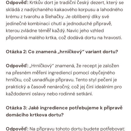
Odpověď:
Krtkův dort je tradiční český dezert, který se
skládá z nadýchaného kakaového korpusu a lahodného
krému z tvarohu a šlehačky. Je oblíbený díky své
jedinečné kombinaci chutí a jednoduché přípravě,
kterou zvládne téměř každý. Navíc jeho vzhled
připomíná malého krtka, což dodává dortu na hravosti.
Otázka 2: Co znamená „hrníčkový“ variant dortu?
Odpověď:
„Hrníčkový“ znamená, že recept je založen
na přesném měření ingrediencí pomocí obyčejného
hrníčku, což usnadňuje přípravu. Tento styl pečení je
praktický a časově nenáročný, což jej činí ideálním pro
každodenní oslavy nebo rodinné setkání.
Otázka 3: Jaké ingredience potřebujeme k přípravě
domácího krtkova dortu?
Odpověď:
Na přípravu tohoto dortu budete potřebovat: