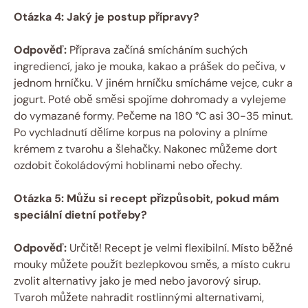
Otázka 4: Jaký je postup přípravy?
Odpověď:
Příprava začíná smícháním suchých
ingrediencí, jako je mouka, kakao a prášek do pečiva, v
jednom hrníčku. V jiném hrníčku smícháme vejce, cukr a
jogurt. Poté obě směsi spojíme dohromady a vylejeme
do vymazané formy. Pečeme na 180 °C asi 30-35 minut.
Po vychladnutí dělíme korpus na poloviny a plníme
krémem z tvarohu a šlehačky. Nakonec můžeme dort
ozdobit čokoládovými hoblinami nebo ořechy.
Otázka 5: Můžu si recept přizpůsobit, pokud mám
speciální dietní potřeby?
Odpověď:
Určitě! Recept je velmi flexibilní. Místo běžné
mouky můžete použít bezlepkovou směs, a místo cukru
zvolit alternativy jako je med nebo javorový sirup.
Tvaroh můžete nahradit rostlinnými alternativami,