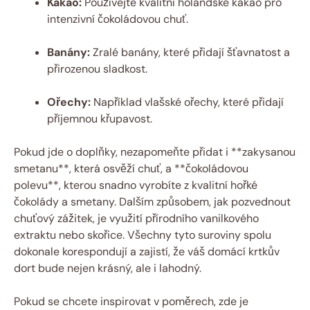
Kakao:
Používejte kvalitní holandské kakao pro
intenzivní čokoládovou chuť.
Banány:
Zralé banány, které přidají šťavnatost a
přirozenou sladkost.
Ořechy:
Například vlašské ořechy, které přidají
příjemnou křupavost.
Pokud jde o doplňky, nezapomeňte přidat i **zakysanou
smetanu**, která osvěží chuť, a **čokoládovou
polevu**, kterou snadno vyrobíte z kvalitní hořké
čokolády a smetany. Dalším způsobem, jak pozvednout
chuťový zážitek, je využití přírodního vanilkového
extraktu nebo skořice. Všechny tyto suroviny spolu
dokonale korespondují a zajistí, že váš domácí krtkův
dort bude nejen krásný, ale i lahodný.
Pokud se chcete inspirovat v poměrech, zde je