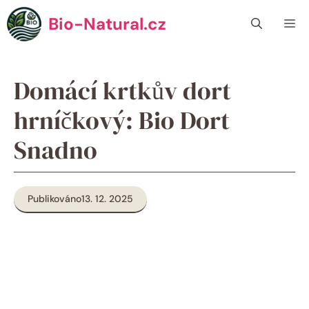
Přeskočit
Bio-Natural.cz
Me
na
obsah
Domácí krtkův dort
hrníčkový: Bio Dort
Snadno
Publikováno
13. 12. 2025