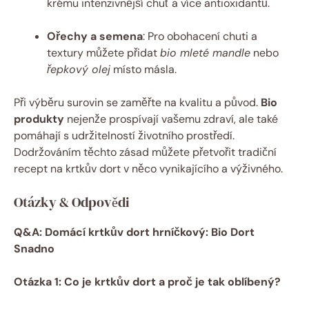
krému intenzivnější chuť a více antioxidantů.
Ořechy a semena
: Pro obohacení chuti a
textury můžete přidat
bio mleté mandle
nebo
řepkový olej
místo másla.
Při výběru surovin se zaměřte na kvalitu a původ.
Bio
produkty
nejenže prospívají vašemu zdraví, ale také
pomáhají s udržitelností životního prostředí.
Dodržováním těchto zásad můžete přetvořit tradiční
recept na krtkův dort v něco vynikajícího a výživného.
Otázky & Odpovědi
Q&A: Domácí krtkův dort hrníčkový: Bio Dort
Snadno
Otázka 1: Co je krtkův dort a proč je tak oblíbený?