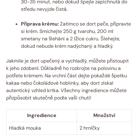
30-35 minut, nebo dokud špejle zapíchnutá do
středu nevyjde čistá.
Příprava krému:
Zatímco se dort peče, připravte
si krém. Smíchejte 250 g tvarohu, 200 ml
smetany na šlehání a 2 lžíce cukru. Šlehejte,
dokud nebude krém nadýchaný a hladký.
Jakmile je dort upečený a vychladlý, můžete přistoupit
k jeho zdobení. Důkladně ho rozkrojte na polovinu a
potřete krémem. Na vrchní část dejte pokaždé špetku
kakaa nebo čokoládové hoblinky, aby dort získal
autentický vzhled krtka. Všechny ingredience můžete
přizpůsobit skutečně podle vaší chuti!
Ingredience
Množství
Hladká mouka
2 hrníčky