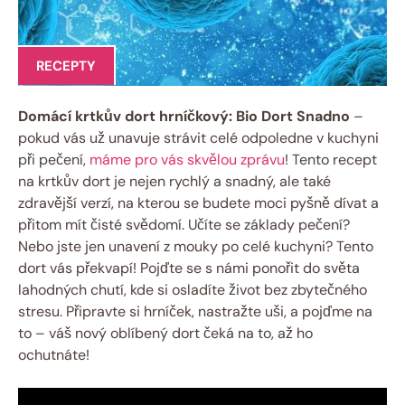
RECEPTY
Domácí krtkův dort hrníčkový: Bio Dort Snadno
–
pokud vás už unavuje strávit celé odpoledne v kuchyni
při pečení,
máme pro vás skvělou zprávu
! Tento recept
na krtkův dort je nejen rychlý a snadný, ale také
zdravější verzí, na kterou se budete moci pyšně dívat a
přitom mít čisté svědomí. Učíte se základy pečení?
Nebo jste jen unavení z mouky po celé kuchyni? Tento
dort vás překvapí! Pojďte se s námi ponořit do světa
lahodných chutí, kde si osladíte život bez zbytečného
stresu. Připravte si hrníček, nastražte uši, a pojďme na
to – váš nový oblíbený dort čeká na to, až ho
ochutnáte!