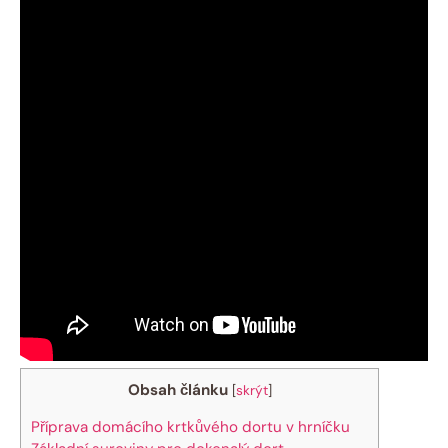
Obsah článku
[
skrýt
]
Příprava domácího krtkůvého dortu v hrníčku