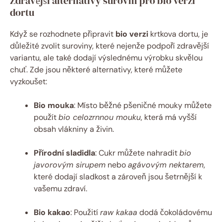
Zdravější alternativy surovin pro bio verzi
dortu
Když se rozhodnete připravit
bio verzi
krtkova dortu, je
důležité zvolit suroviny, které nejenže podpoří zdravější
variantu, ale také dodají výslednému výrobku skvělou
chuť. Zde jsou některé alternativy, které můžete
vyzkoušet:
Bio mouka
: Místo běžné pšeničné mouky můžete
použít
bio celozrnnou mouku
, která má vyšší
obsah vlákniny a živin.
Přírodní sladidla
: Cukr můžete nahradit
bio
javorovým sirupem
nebo
agávovým nektarem
,
které dodají sladkost a zároveň jsou šetrnější k
vašemu zdraví.
Bio kakao
: Použití
raw kakaa
dodá čokoládovému