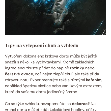
Tipy na vylepšení chuti a vzhledu
Vytvoření dokonalého krtkova dortu může být ještě
snazší s několika vychytávkami. Kromě základních
ingrediencí zkuste přidat do náplně
rozinky
nebo
čerstvé ovoce
, což nejen zlepší chuť, ale také přidá
zdravou notu. Experimentujte také s různými
kořením
,
například špetkou skořice nebo vanilkovým extraktem,
která dá vašemu dortu jedinečný šmrnc.
Co se týče vzhledu, nezapomeňte na
dekoraci
! Na
vrchol dortu můžete dát čokoládové hobliny, oříšky