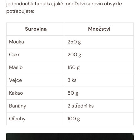
jednoduchá tabulka, jaké množství surovin obvykle
potřebujete:
Surovina
Množství
Mouka
250 g
Cukr
200 g
Máslo
150 g
Vejce
3 ks
Kakao
50 g
Banány
2 střední ks
Ořechy
100 g