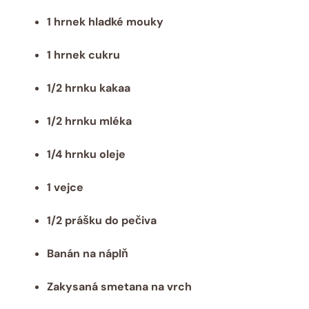
1 hrnek hladké mouky
1 hrnek cukru
1/2 hrnku kakaa
1/2 hrnku mléka
1/4 hrnku oleje
1 vejce
1/2 prášku do pečiva
Banán na náplň
Zakysaná smetana na vrch