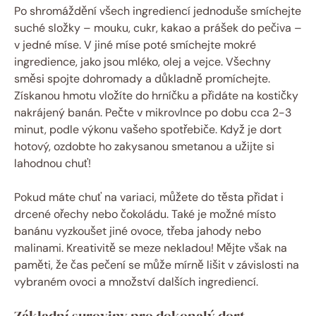
Po shromáždění všech ingrediencí jednoduše smíchejte
suché složky – mouku, cukr, kakao a prášek do pečiva –
v jedné míse. V jiné míse poté smíchejte mokré
ingredience, jako jsou mléko, olej a vejce. Všechny
směsi spojte dohromady a důkladně promíchejte.
Získanou hmotu vložíte do hrníčku a přidáte na kostičky
nakrájený banán. Pečte v mikrovlnce po dobu cca 2-3
minut, podle výkonu vašeho spotřebiče. Když je dort
hotový, ozdobte ho zakysanou smetanou a užijte si
lahodnou chuť!
Pokud máte chuť na variaci, můžete do těsta přidat i
drcené ořechy nebo čokoládu. Také je možné místo
banánu vyzkoušet jiné ovoce, třeba jahody nebo
malinami. Kreativitě se meze nekladou! Mějte však na
paměti, že čas pečení se může mírně lišit v závislosti na
vybraném ovoci a množství dalších ingrediencí.
Základní suroviny pro dokonalý dort