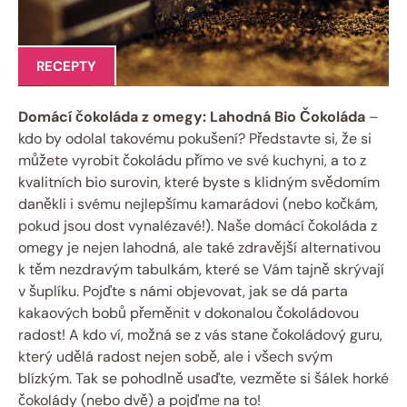
RECEPTY
Domácí čokoláda z omegy: Lahodná Bio Čokoláda
–
kdo by odolal takovému pokušení? Představte si, že si
můžete vyrobit čokoládu přímo ve své kuchyni, a to z
kvalitních bio surovin, které byste s klidným svědomím
daněkli i svému nejlepšímu kamarádovi (nebo kočkám,
pokud jsou dost vynalézavé!). Naše domácí čokoláda z
omegy je nejen lahodná, ale také zdravější alternativou
k těm nezdravým tabulkám, které se Vám tajně skrývají
v šuplíku. Pojďte s námi objevovat, jak se dá parta
kakaových bobů přeměnit v dokonalou čokoládovou
radost! A kdo ví, možná se z vás stane čokoládový guru,
který udělá radost nejen sobě, ale i všech svým
blízkým. Tak se pohodlně usaďte, vezměte si šálek horké
čokolády (nebo dvě) a pojďme na to!