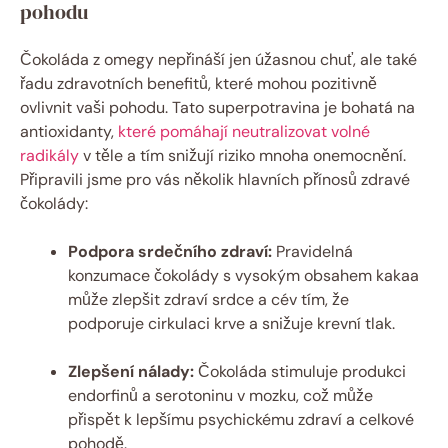
pohodu
Čokoláda z omegy nepřináší jen úžasnou chuť, ale také
řadu zdravotních benefitů, které mohou pozitivně
ovlivnit vaši pohodu. Tato superpotravina je bohatá na
antioxidanty,
které pomáhají neutralizovat volné
radikály
v těle a tím snižují riziko mnoha onemocnění.
Připravili jsme pro vás několik hlavních přínosů zdravé
čokolády:
Podpora srdečního zdraví:
Pravidelná
konzumace čokolády s vysokým obsahem kakaa
může zlepšit zdraví srdce a cév tím, že
podporuje cirkulaci krve a snižuje krevní tlak.
Zlepšení nálady:
Čokoláda stimuluje produkci
endorfinů a serotoninu v mozku, což může
přispět k lepšímu psychickému zdraví a celkové
pohodě.