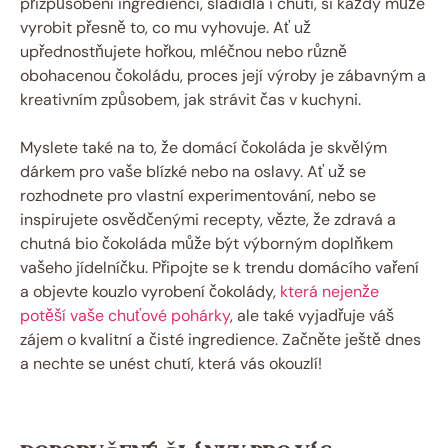
přizpůsobení ingrediencí, sladidla i chuti, si každý může
vyrobit přesně to, co mu vyhovuje. Ať už
upřednostňujete hořkou, mléčnou nebo různě
obohacenou čokoládu, proces její výroby je zábavným a
kreativním způsobem, jak strávit čas v kuchyni.
Myslete také na to, že domácí čokoláda je skvělým
dárkem pro vaše blízké nebo na oslavy. Ať už se
rozhodnete pro vlastní experimentování, nebo se
inspirujete osvědčenými recepty, vězte, že zdravá a
chutná bio čokoláda může být výborným doplňkem
vašeho jídelníčku. Připojte se k trendu domácího vaření
a objevte kouzlo vyrobení čokolády,
která nejenže
potěší vaše chuťové pohárky
, ale také vyjadřuje váš
zájem o kvalitní a čisté ingredience. Začněte ještě dnes
a nechte se unést chutí, která vás okouzlí!