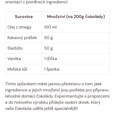
orientaci v poměrech ingrediencí:
Surovina
Množství (na 200g čokolády)
Olej z omegy
100 ml
Kakaový prášek
50 g
Sladidlo
50 g
Vanilka
1 lžička
Mořská sůl
1 špetka
Tímto způsobem máte jasnou představu o tom, jaké
ingredience a jejich množství jsou potřeba pro přípravu
lahodné domácí čokolády. Experimentujte s proporcemi
a do hotového výrobku přidejte osobní dotek, který
vaše čokoláda udělá ještě speciálnější!