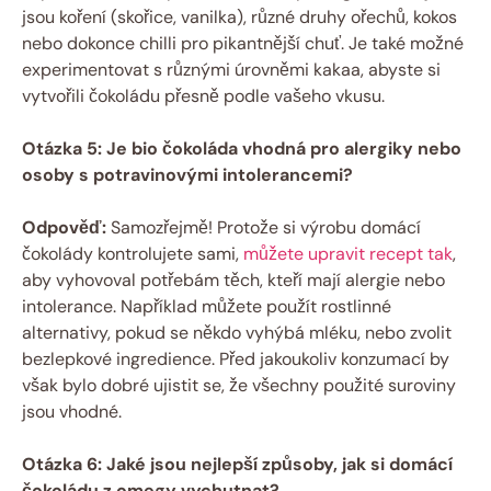
jsou koření (skořice, vanilka), různé druhy ořechů, kokos
nebo dokonce chilli pro pikantnější chuť. Je také možné
experimentovat s různými úrovněmi kakaa, abyste si
vytvořili čokoládu přesně podle vašeho vkusu.
Otázka 5: Je bio čokoláda vhodná pro alergiky nebo
osoby s potravinovými intolerancemi?
Odpověď:
Samozřejmě! Protože si výrobu domácí
čokolády kontrolujete sami,
můžete upravit recept tak
,
aby vyhovoval potřebám těch, kteří mají alergie nebo
intolerance. Například můžete použít rostlinné
alternativy, pokud se někdo vyhýbá mléku, nebo zvolit
bezlepkové ingredience. Před jakoukoliv konzumací by
však bylo dobré ujistit se, že všechny použité suroviny
jsou vhodné.
Otázka 6: Jaké jsou nejlepší způsoby, jak si domácí
čokoládu z omegy vychutnat?