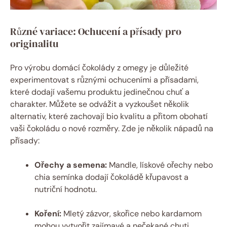
Různé variace: Ochucení a přísady pro
originalitu
Pro výrobu domácí čokolády z omegy je důležité
experimentovat s různými ochuceními a přísadami,
které dodají vašemu produktu jedinečnou chuť a
charakter. Můžete se odvážit a vyzkoušet několik
alternativ, které zachovají bio kvalitu a přitom obohatí
vaši čokoládu o nové rozměry. Zde je několik nápadů na
přísady:
Ořechy a semena:
Mandle, lískové ořechy nebo
chia semínka dodají čokoládě křupavost a
nutriční hodnotu.
Koření:
Mletý zázvor, skořice nebo kardamom
mohou vytvořit zajímavé a nečekané chuti.