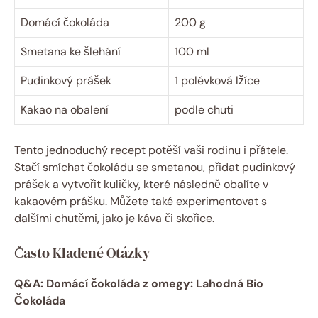
Domácí čokoláda
200 g
Smetana ke šlehání
100 ml
Pudinkový prášek
1 polévková lžíce
Kakao na obalení
podle chuti
Tento jednoduchý recept potěší vaši rodinu i přátele.
Stačí smíchat čokoládu se smetanou, přidat pudinkový
prášek a vytvořit kuličky, které následně obalíte v
kakaovém prášku. Můžete také experimentovat s
dalšími chutěmi, jako je káva či skořice.
Často Kladené Otázky
Q&A: Domácí čokoláda z omegy: Lahodná Bio
Čokoláda