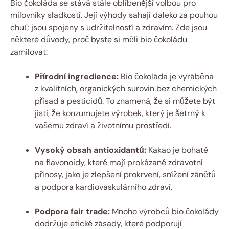
Bio čokoláda se stává stále oblíbenější volbou pro
milovníky sladkostí. Její výhody sahají daleko za pouhou
chuť; jsou spojeny s udržitelností a zdravím. Zde jsou
některé důvody, proč byste si měli bio čokoládu
zamilovat:
Přírodní ingredience:
Bio čokoláda je vyráběna
z kvalitních, organických surovin bez chemických
přísad a pesticidů. To znamená, že si můžete být
jisti, že konzumujete výrobek, který je šetrný k
vašemu zdraví a životnímu prostředí.
Vysoký obsah antioxidantů:
Kakao je bohaté
na flavonoidy, které mají prokázané zdravotní
přínosy, jako je zlepšení prokrvení, snížení zánětů
a podpora kardiovaskulárního zdraví.
Podpora fair trade:
Mnoho výrobců bio čokolády
dodržuje etické zásady, které podporují