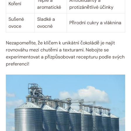
Teplé a
Antioxidanty a
Koření
aromatické
protizánětlivé účinky
Sušené
Sladké a
Přírodní cukry a vláknina
ovoce
ovocné
Nezapomeňte, že klíčem k unikátní čokoládě je najít
rovnováhu mezi chutěmi a texturami. Nebojte se
experimentovat a přizpůsobovat recepturu podle svých
preferencí!