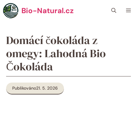
Přeskočit
Bio-Natural.cz
Me
na
obsah
Domácí čokoláda z
omegy: Lahodná Bio
Čokoláda
Publikováno
21. 5. 2026