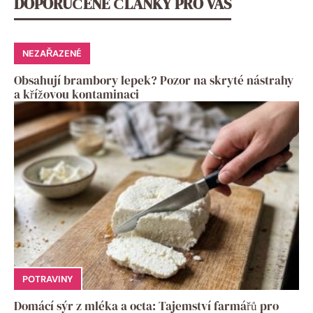
DOPORUČENÉ ČLÁNKY PRO VÁS
NEZAŘAZENÉ
Obsahují brambory lepek? Pozor na skryté nástrahy
a křížovou kontaminaci
POTRAVINY
Domácí sýr z mléka a octa: Tajemství farmářů pro