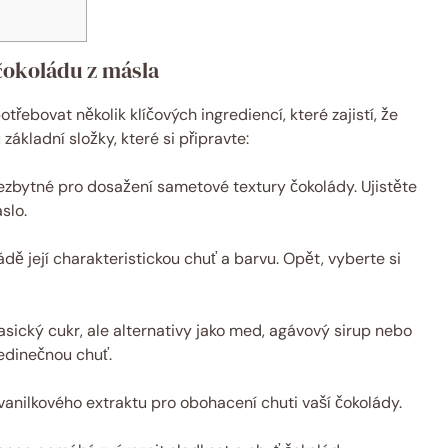
okoládu ‍z‍ másla
řebovat několik klíčových ingrediencí,⁤ které zajistí, že
 základní složky, které si připravte:
nezbytné pro dosažení​ sametové textury čokolády.⁣ Ujistěte
áslo.
ádě její charakteristickou chuť a barvu. Opět, vyberte si
asický cukr,⁢ ale alternativy jako med, agávový sirup ⁤nebo
edinečnou chuť.
 vanilkového extraktu pro obohacení chuti ⁤vaší čokolády.