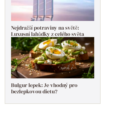
Nejdražší potraviny na světě:
Luxusní lahůdky z celého světa
Bulgur lepek: Je vhodný pro
bezlepkovou dietu?