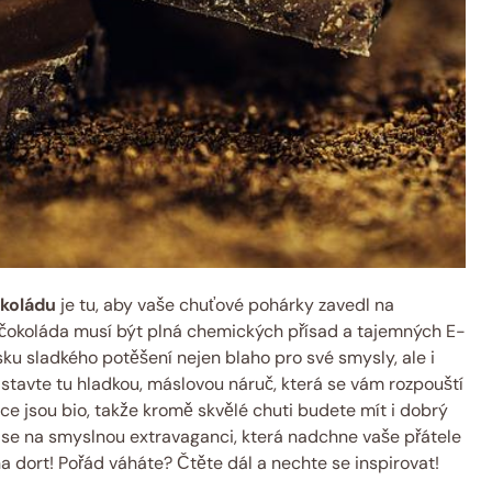
okoládu
je‍ tu,​ aby vaše chuťové‌ pohárky ‍zavedl ‌na
 že čokoláda ​musí být plná chemických přísad a tajemných E-
sku sladkého ⁤potěšení nejen blaho pro své smysly, ale​ i
ředstavte tu hladkou, máslovou náruč, která‌ se vám rozpouští
ce jsou bio, ​takže ‍kromě ​skvělé ⁢chuti budete mít i⁣ dobrý
te se na smyslnou extravaganci, která nadchne ‍vaše přátele
 na ‍dort! Pořád ⁤váháte? Čtěte dál a nechte ‌se inspirovat!