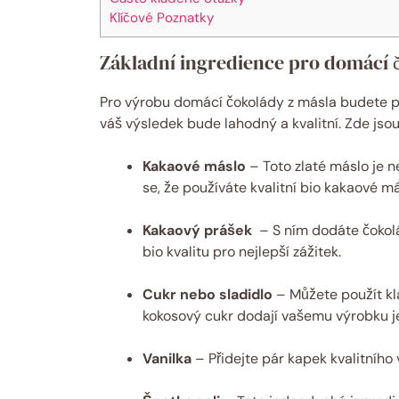
Klíčové⁣ Poznatky
Základní ingredience pro ⁣domácí č
Pro ⁣výrobu domácí čokolády ⁣z⁢ másla budete pot
váš výsledek‍ bude lahodný‍ a kvalitní. ⁢Zde jsou
Kakaové máslo
– Toto zlaté máslo je ​
⁣se, že používáte ‌kvalitní bio kakaové‍ m
Kakaový prášek
​ – S ním ‌dodáte čokol
bio kvalitu pro nejlepší zážitek.
Cukr nebo sladidlo
– Můžete použít⁣ kl
kokosový​ cukr dodají vašemu výrobku j
Vanilka
– Přidejte pár ⁤kapek ‍kvalitního