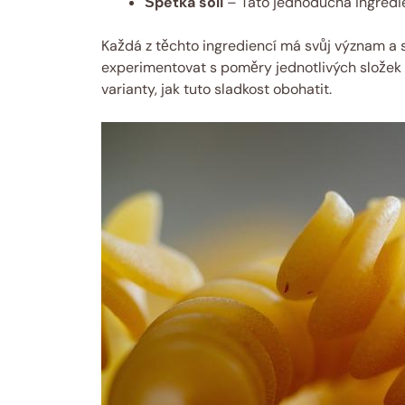
Špetka soli
– ⁢Tato jednoduchá ingredi
Každá z těchto ​ingrediencí má svůj význam a⁢ s
experimentovat‍ s poměry jednotlivých složek 
varianty,‍ jak tuto sladkost obohatit.