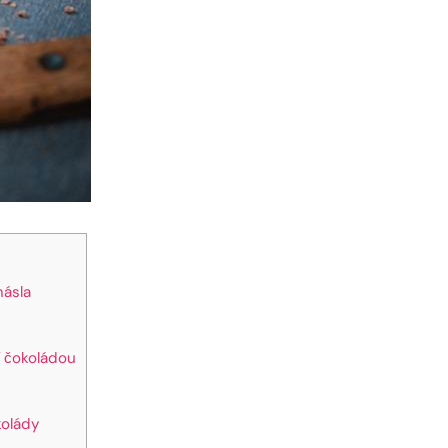
másla
í čokoládou
kolády