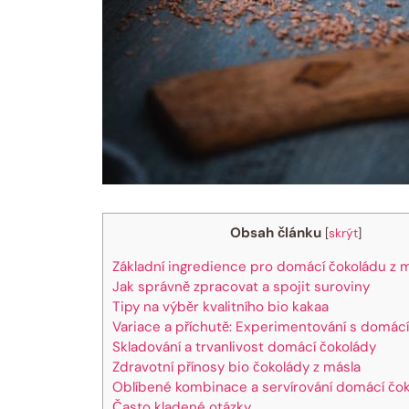
Obsah článku
[
skrýt
]
Základní ingredience pro ⁣domácí čokoládu ‍z‍ 
Jak správně zpracovat a spojit suroviny
Tipy na výběr kvalitního bio⁤ kakaa
Variace a příchutě: Experimentování s ⁣domác
Skladování a trvanlivost domácí⁣ čokolády
Zdravotní⁢ přínosy⁢ bio čokolády z másla
Oblíbené kombinace a servírování ⁢domácí čo
Často kladené ‍otázky