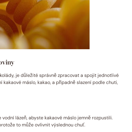
oviny
olády, je důležité správně zpracovat a spojit jednotlivé⁣
tní kakaové‌ máslo, kakao, a případně slazení‌ podle chuti,
 vodní lázeň, abyste kakaové máslo jemně⁣ rozpustili.
 ⁣protože to může ovlivnit výslednou chuť.