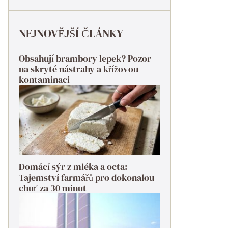
NEJNOVĚJŠÍ ČLÁNKY
Obsahují brambory lepek? Pozor
na skryté nástrahy a křížovou
kontaminaci
Domácí sýr z mléka a octa:
Tajemství farmářů pro dokonalou
chuť za 30 minut