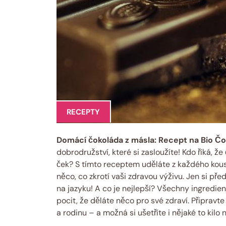
RECEPTY
Domácí⁣ čokoláda​ z másla: Recept​ na⁤ Bio Č
dobrodružství, které si zasloužíte!⁢ Kdo říká,
ček? ‍S tímto ‌receptem uděláte ⁤z každého ​kou
něco, ⁣co zkrotí vaši zdravou⁣ výživu. Jen⁤ si p
⁣na jazyku!​ A co je nejlepší?⁣ Všechny ‌ingredien
pocit, že děláte něco⁤ pro své zdraví. Připrav
a rodinu ⁤– a možná si ušetříte i‍ nějaké ⁢to kilo