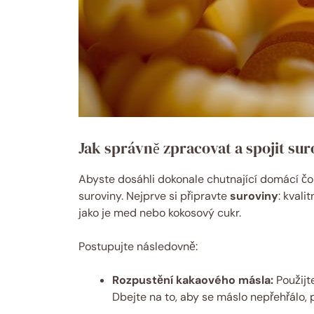
Jak správně zpracovat a spojit sur
Abyste ​dosáhli dokonale chutnající domácí čok
suroviny. Nejprve​ si připravte
suroviny
: kvali
jako je med nebo kokosový cukr.
Postupujte následovně:
Rozpustění kakaového másla:
Použijte
Dbejte na to, aby⁢ se⁢ máslo ⁣nepřehřálo,