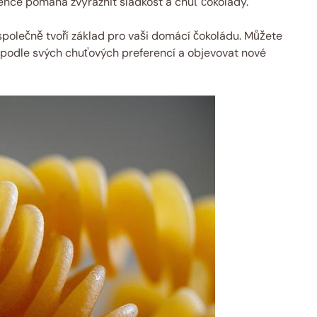
ence ⁣pomáhá zvýraznit sladkost a chuť čokolády.
polečně tvoří⁤ základ ⁢pro vaši‌ domácí‍ čokoládu. Můžete
​podle svých ‍chuťových preferencí‌ a objevovat nové